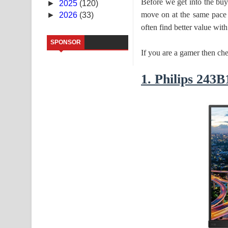
Before we get into the buy
►
2025
(120)
move on at the same pace a
►
2026
(33)
Aramuna Song Lyrics - අරමුණ ගීතයේ පද පෙළ
often find better value with
Sandata Duka Hithila Song Lyrics - සඳට දුක හිතිලා
SPONSOR
If you are a gamer then ch
Sihina Song Lyrics - සිහින ගීතයේ පද පෙළ
1. Philips 243B
Father Song Lyrics - ෆාදර් ගීතයේ පද පෙළ
Dannawada Mawa Song Lyrics - දන්නවාද මාව ගීත
NEENA Song Lyrics - නීනා ගීතයේ පද පෙළ
Ahimi Wimai Himi Song Lyrics - අහිමි විමයි හිමි ගී