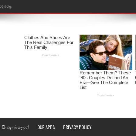
 පද පෙළ
ළ
රේ ගීතයේ පද පෙළ
ෙළ
ළ
තයේ පද පෙළ
l world cup song lyrics
 පද පෙළ
පෙළ
සිංහල බ්ලොග්
OUR APPS
PRIVACY POLICY
්දා ගීතයේ පද පෙළ