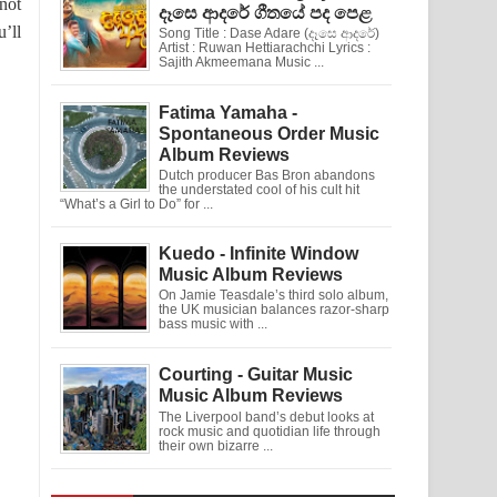
not
දෑසෙ ආදරේ ගීතයේ පද පෙළ
’ll
Song Title : Dase Adare (දෑසෙ ආදරේ)
Artist : Ruwan Hettiarachchi Lyrics :
Sajith Akmeemana Music ...
Fatima Yamaha -
Spontaneous Order Music
Album Reviews
Dutch producer Bas Bron abandons
the understated cool of his cult hit
“What’s a Girl to Do” for ...
Kuedo - Infinite Window
Music Album Reviews
On Jamie Teasdale’s third solo album,
the UK musician balances razor-sharp
bass music with ...
Courting - Guitar Music
Music Album Reviews
The Liverpool band’s debut looks at
rock music and quotidian life through
their own bizarre ...