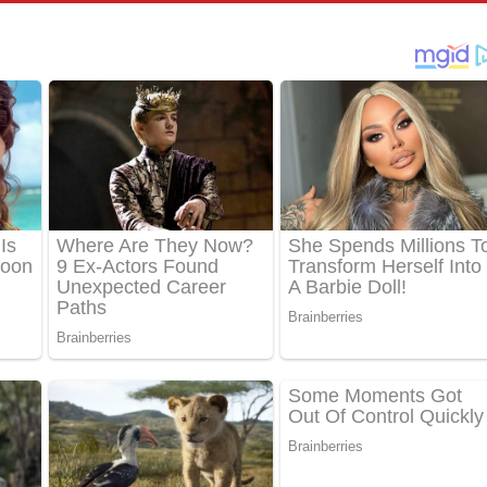
ීතයේ පද පෙළ
් අනාගතේ ගීතයේ පද පෙළ
තයේ පද පෙළ
 පද පෙළ
තයේ පද පෙළ
 ගීතයේ පද පෙළ
ද පෙළ