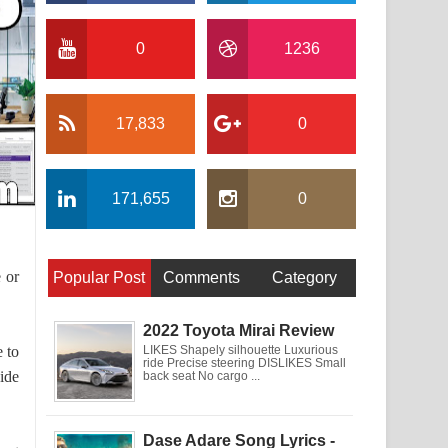
0
1236
17,833
0
171,655
0
 or
Popular Post
Comments
Category
2022 Toyota Mirai Review
 to
LIKES Shapely silhouette Luxurious
ride Precise steering DISLIKES Small
ide
back seat No cargo ...
Dase Adare Song Lyrics -