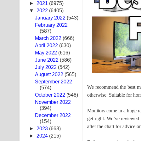
►
2021
(6975)
Ma Igili Giya Lyrics - මා ඉගිලී ගියා ගීතයේ පද පෙළ
▼
2022
(6405)
January 2022
(543)
Ras Balan Song Lyrics - රැස් බලන් ගීතයේ පද පෙළ
February 2022
(587)
Hoda sihiyen Song Lyrics - හොද සිහියෙන් ගීතයේ ප
March 2022
(666)
April 2022
(630)
Awanken Song Lyrics - අවංකෙන් ගීතයේ පද පෙළ
May 2022
(616)
June 2022
Pa Sina Song Lyrics - පෑ සිනා ගීතයේ පද පෙළ
(586)
July 2022
(542)
Pemwanthiye Song Lyrics - පෙම්වන්තියේ ගීතයේ ප
August 2022
(565)
September 2022
Manobhawa Song Lyrics - මනෝභව ගීතයේ පද පෙළ
We recommend the best mo
(574)
otherwise. Suitable for ho
October 2022
(548)
Akahe Indala Song Lyrics - ආකාහේ ඉඳලා ගීතයේ ප
November 2022
(394)
Monitors come in a huge ra
Raawaya Song Lyrics - රාවය ගීතයේ පද පෙළ
December 2022
get right. We’ve reviewed
(154)
Saddeta Denna Song Lyrics - සද්දෙට දෙන්න ගීතයේ
after the chart for advice 
►
2023
(668)
►
2024
(215)
Kaalaya Song Lyrics - කාලය ගීතයේ පද පෙළ