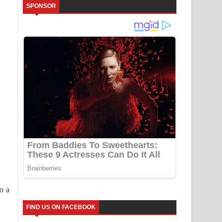
SPONSOR
to a
FIND US ON FACEBOOK