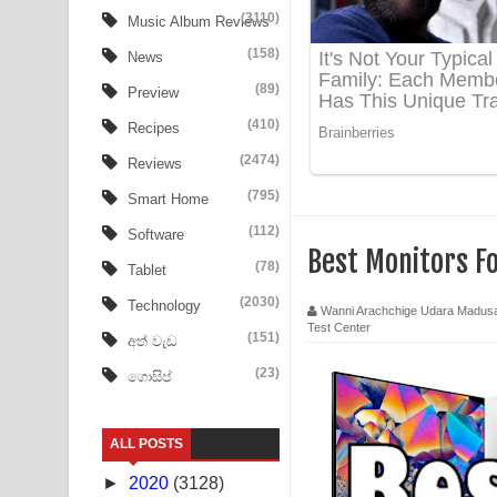
Heavy Weight Song Lyrics
(3110)
Music Album Reviews
(158)
Aye Lanweela Song Lyrics - ආයේ ලංවීලා ගීතයේ පද
News
(89)
Preview
Ala purannata Song Lyrics - ආල පුරන්නට ගීතයේ ප
(410)
Recipes
FEVER DREAM Lyrics - Alex Warren
(2474)
Reviews
BTS : Hooligan Lyrics
(795)
Smart Home
(112)
Software
Apa Hamuwee Song Lyrics - අප හමුවී ගීතයේ පද ප
Best Monitors F
(78)
Tablet
PATHINIYE Song Lyrics - පතිනියනේ ගීතයේ පද පෙළ
(2030)
Technology
Wanni Arachchige Udara Madus
Test Center
Sorry Sir Song Lyrics - සොරි සර් ගීතයේ පද පෙළ
(151)
අත් වැඩ
(23)
ගොසිප්
Mathaka Aluthin Liyanna Song Lyrics - මතක අලුති
Sandak Awith Song Lyrics - සඳක් ඇවිත් ගීතයේ පද 
ALL POSTS
Swetha Sande Song Lyrics - ශ්වේත සඳේ ගීතයේ පද
►
2020
(3128)