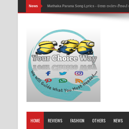
News
Mathaka Parana Song Lyrics - මතක පාරනා ගීතයේ
Nimnadhen Song Lyrics - නිම්නාදෙන් ගීතයේ පද පෙ
Obamai Mage Adare Song Lyrics - ඔබමයි මගේ ආද
Pansal Gihin Song Lyrics - පන්සල් ගිහිං ගීතයේ පද ප
Ankeliya Song Lyrics - අංකෙළිය ගීතයේ පද පෙළ
DEAR GOD Song Lyrics - ඩියර් ගෝඩ් ගීතයේ පද පෙ
MANAMALA KATHA Song Lyrics - මනමාල කතා ගී
Dai Dai Lyrics - Shakira, Burna Boy | 2026 footbal
Lassana Amma Song Lyrics - ලස්සන අම්මා ගීතයේ
Gemak Deela Song Lyrics - ගේමක් දීලා ගීතයේ පද 
HOME
REVIEWS
FASHION
OTHERS
NEWS
Niwuna Numba Hinda Song Lyrics - නිවුනා නුඹ හින