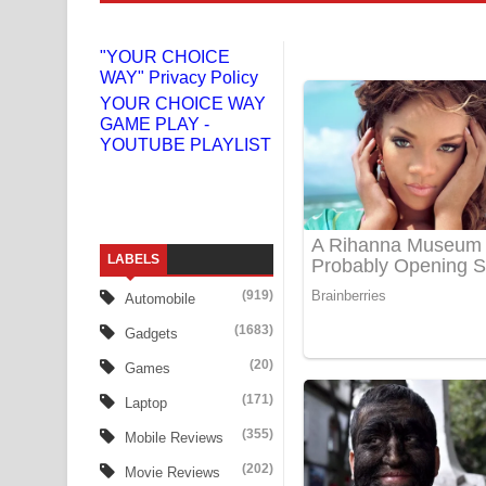
Numba Dun Aadare Song Lyrics - නුඹ දුන් ආදරේ ග
"YOUR CHOICE
WAY" Privacy Policy
Liyamuda Dan Anagathe Song Lyrics - ලියමුද දැන
YOUR CHOICE WAY
GAME PLAY -
Doni Song Lyrics - දෝණි ගීතයේ පද පෙළ
YOUTUBE PLAYLIST
Benthara Palame Song Lyrics - බෙන්තර පාලමේ ගී
Sanda Babalena Song Lyrics - සඳ බැබලෙන ගීතයේ
LABELS
Adare Wadi Nisa Song Lyrics - ආදරේ වැඩි නිසා ගී
(919)
Automobile
UNUHUMA Song Lyrics - උණුහුම ගීතයේ පද පෙළ
(1683)
Gadgets
Katakara Song Lyrics - කටකාර ගීතයේ පද පෙළ
(20)
Games
(171)
Laptop
Tharu Yaye Dilena Song Lyrics - තරු යායේ දිලෙනා
(355)
Mobile Reviews
Ow Man Sosa Song Lyrics - ඔව් මං සෝසා ගීතයේ ප
(202)
Movie Reviews