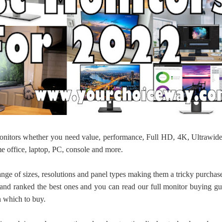
ද පෙළ
ද පෙළ
nitors whether you need value, performance, Full HD, 4K, Ultrawide
me office, laptop, PC, console and more.
ද පෙළ
nge of sizes, resolutions and panel types making them a tricky purchase
 and ranked the best ones and you can read our full monitor buying gu
 පද පෙළ
on which to buy.