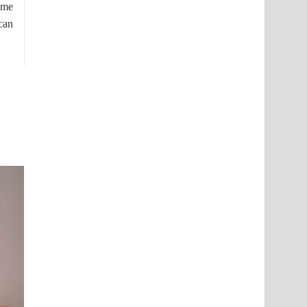
ome
can