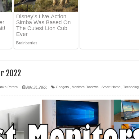
 පෙළ
ද පෙළ
ෙළ
or 2022
anka Perera
July 25, 2022
Gadgets
,
Monitors Reviews
,
Smart Home
,
Technolog
න් ලියන්න ගීතයේ පද පෙළ
පෙළ
 පෙළ