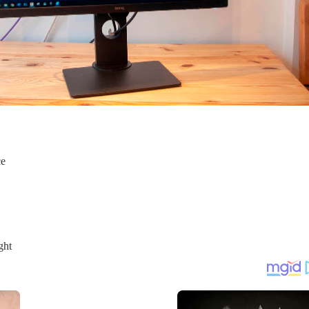
ce
ght