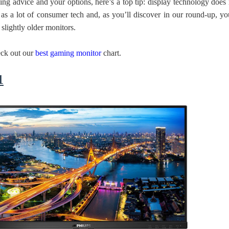
ing advice and your options, here’s a top tip: display technology does 
s a lot of consumer tech and, as you’ll discover in our round-up, you
 slightly older monitors.
 ගීතයේ පද පෙළ
eck out our
best gaming monitor
chart.
1
යේ පද පෙළ
තයේ පද පෙළ