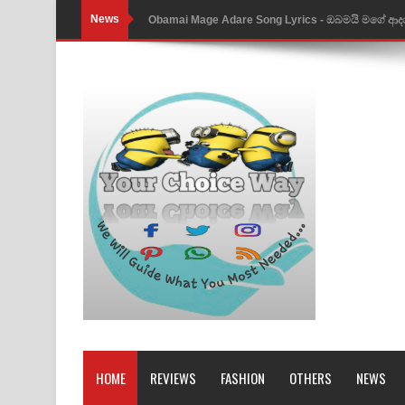
News
Obamai Mage Adare Song Lyrics - ඔබමයි මගේ ආද
Pansal Gihin Song Lyrics - පන්සල් ගිහිං ගීතයේ පද ප
Ankeliya Song Lyrics - අංකෙළිය ගීතයේ පද පෙළ
DEAR GOD Song Lyrics - ඩියර් ගෝඩ් ගීතයේ පද පෙ
MANAMALA KATHA Song Lyrics - මනමාල කතා ගී
Dai Dai Lyrics - Shakira, Burna Boy | 2026 footbal
Lassana Amma Song Lyrics - ලස්සන අම්මා ගීතයේ
Gemak Deela Song Lyrics - ගේමක් දීලා ගීතයේ පද 
Niwuna Numba Hinda Song Lyrics - නිවුනා නුඹ හින
Numba Dun Aadare Song Lyrics - නුඹ දුන් ආදරේ ග
HOME
REVIEWS
FASHION
OTHERS
NEWS
Liyamuda Dan Anagathe Song Lyrics - ලියමුද දැන