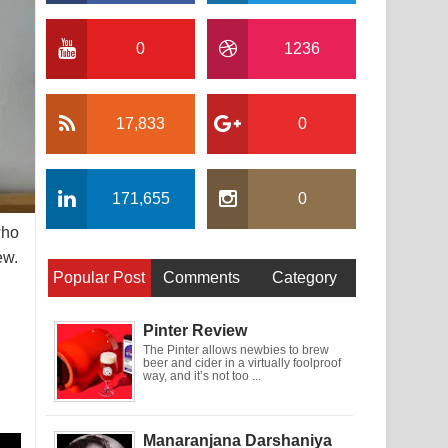
0
1236
17,833
0
171,655
0
who
ew.
Popular Post
Comments
Category
Pinter Review
The Pinter allows newbies to brew
beer and cider in a virtually foolproof
way, and it’s not too ...
Manaranjana Darshaniya