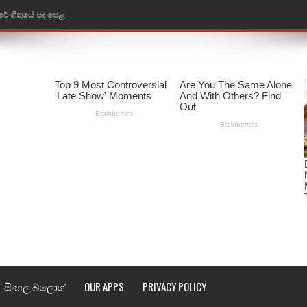
රේ ගීතයේ පද පෙළ
ෙළ
ළ
තයේ පද පෙළ
l world cup song lyrics
 පද පෙළ
පෙළ
්දා ගීතයේ පද පෙළ
ීතයේ පද පෙළ
සිංහල බ්ලොග්
OUR APPS
PRIVACY POLICY
් අනාගතේ ගීතයේ පද පෙළ