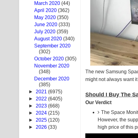
March 2020
(44)
Hoda sihiyen Song Lyrics - හොද සිහියෙන් ගීතයේ ප
April 2020
(362)
May 2020
(350)
Awanken Song Lyrics - අවංකෙන් ගීතයේ පද පෙළ
June 2020
(333)
July 2020
(359)
Pa Sina Song Lyrics - පෑ සිනා ගීතයේ පද පෙළ
August 2020
(340)
September 2020
Pemwanthiye Song Lyrics - පෙම්වන්තියේ ගීතයේ ප
(302)
October 2020
Manobhawa Song Lyrics - මනෝභව ගීතයේ පද පෙළ
(305)
November 2020
The new Samsung Space 
(348)
Akahe Indala Song Lyrics - ආකාහේ ඉඳලා ගීතයේ ප
December 2020
might not always want it
(385)
Raawaya Song Lyrics - රාවය ගීතයේ පද පෙළ
►
2021
(6975)
Should I Buy The 
Saddeta Denna Song Lyrics - සද්දෙට දෙන්න ගීතයේ
►
2022
(6405)
Our Verdict
►
2023
(668)
Kaalaya Song Lyrics - කාලය ගීතයේ පද පෙළ
The Space Monitor
►
2024
(215)
However, the suppo
►
2025
(120)
Aramuna Song Lyrics - අරමුණ ගීතයේ පද පෙළ
high price of this
►
2026
(33)
Sandata Duka Hithila Song Lyrics - සඳට දුක හිතිලා