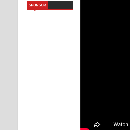
SPONSOR
Sihina Song Lyrics - සිහින ගීතයේ පද පෙළ
Father Song Lyrics - ෆාදර් ගීතයේ පද පෙළ
Dannawada Mawa Song Lyrics - දන්නවාද මාව ගීත
NEENA Song Lyrics - නීනා ගීතයේ පද පෙළ
Ahimi Wimai Himi Song Lyrics - අහිමි විමයි හිමි ගී
Mathaka Parana Song Lyrics - මතක පාරනා ගීතයේ
Nimnadhen Song Lyrics - නිම්නාදෙන් ගීතයේ පද පෙ