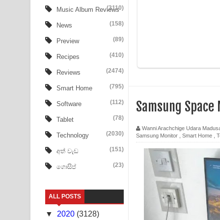
Ala purannata Song Lyrics - ආල පුරන්නට ගීතයේ ප
(3110)
Music Album Reviews
(158)
FEVER DREAM Lyrics - Alex Warren
News
(89)
Preview
BTS : Hooligan Lyrics
(410)
Recipes
Apa Hamuwee Song Lyrics - අප හමුවී ගීතයේ පද ප
(2474)
Reviews
PATHINIYE Song Lyrics - පතිනියනේ ගීතයේ පද පෙළ
(795)
Smart Home
(112)
Samsung Space 
Software
Sorry Sir Song Lyrics - සොරි සර් ගීතයේ පද පෙළ
(78)
Tablet
Mathaka Aluthin Liyanna Song Lyrics - මතක අලුති
Wanni Arachchige Udara Madus
(2030)
Technology
Samsung Monitor
,
Smart Home
,
T
Sandak Awith Song Lyrics - සඳක් ඇවිත් ගීතයේ පද 
(151)
අත් වැඩ
(23)
ගොසිප්
Swetha Sande Song Lyrics - ශ්වේත සඳේ ගීතයේ පද
Ma Igili Giya Lyrics - මා ඉගිලී ගියා ගීතයේ පද පෙළ
ALL POSTS
Ras Balan Song Lyrics - රැස් බලන් ගීතයේ පද පෙළ
▼
2020
(3128)