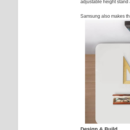
adjustable height stan
Samsung also makes t
Design & Build