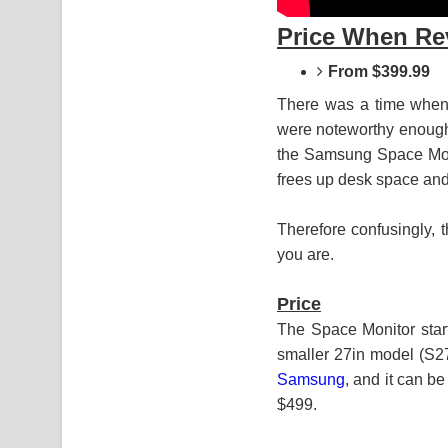
Price When Re
From $399.99
There was a time when
were noteworthy enough f
the Samsung Space Monit
frees up desk space and
Therefore confusingly, 
you are.
Price
The Space Monitor star
smaller 27in model (S2
Samsung
, and it can be
$499.