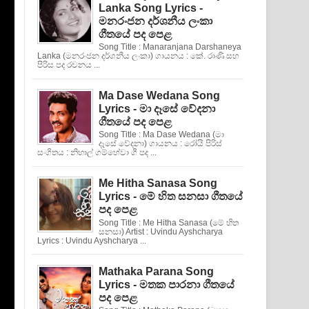
Lanka Song Lyrics -
මනරංජන දර්ශනීය ලංකා
ගීතයේ පද පෙළ
Song Title : Manaranjana Darshaneya
Lanka (මනරංජන දර්ශනීය ලංකා) ගායනය : කේ. රාණි සහ
පිරිස පද රචනය ...
Ma Dase Wedana Song
Lyrics - මා දෑසේ වේදනා
ගීතයේ පද පෙළ
Song Title : Ma Dase Wedana (මා
දෑසේ වේදනා) ගායනය : රෝයි පිරිස්
සංගිතය : නිහාල් ගම්හේවා ගී පද ...
Me Hitha Sanasa Song
Lyrics - මේ හිත සනසා ගීතයේ
පද පෙළ
Song Title : Me Hitha Sanasa (මේ හිත
සනසා) Artist : Uvindu Ayshcharya
Lyrics : Uvindu Ayshcharya ...
Mathaka Parana Song
Lyrics - මතක පාරනා ගීතයේ
පද පෙළ