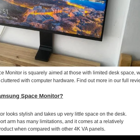
ද පෙළ
ද පෙළ
Monitor is squarely aimed at those with limited desk space, 
ද පෙළ
 cluttered with computer hardware. Find out more in our full revi
Samsung Space Monitor?
 පද පෙළ
 looks stylish and takes up very little space on the desk.
rt arm has many limitations, and it comes at a relatively
 product when compared with other 4K VA panels.
 ගීතයේ පද පෙළ