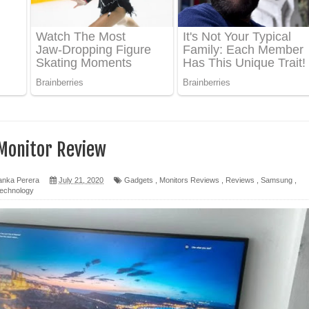
ද පෙළ
ෙළ
Monitor Review
න් ලියන්න ගීතයේ පද පෙළ
anka Perera
July 21, 2020
Gadgets
,
Monitors Reviews
,
Reviews
,
Samsung
,
echnology
පෙළ
 පෙළ