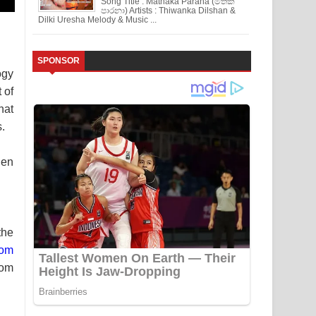
Song Title : Mathaka Parana (මතක
පාරනා) Artists : Thiwanka Dilshan &
Dilki Uresha Melody & Music ...
SPONSOR
ogy
 of
hat
.
hen
the
rom
rom