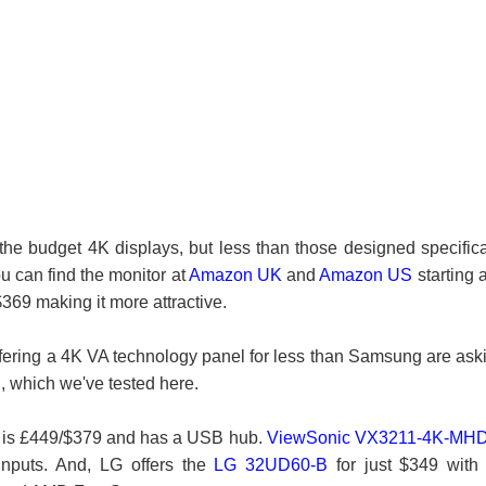
 the budget 4K displays, but less than those designed specifica
u can find the monitor at
Amazon UK
and
Amazon US
starting a
69 making it more attractive.
fering a 4K VA technology panel for less than Samsung are ask
l, which we've tested here.
is £449/$379 and has a USB hub.
ViewSonic VX3211-4K-MH
inputs. And, LG offers the
LG 32UD60-B
for just $349 with