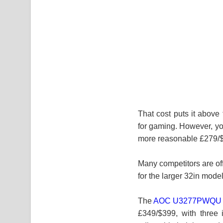
That cost puts it above
for gaming. However, yo
more reasonable £279/$3
Many competitors are of
for the larger 32in mode
The
AOC U3277PWQU
£349/$399, with three 