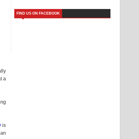
FIND US ON FACEBOOK
lly
t a
ing
D
is
 an