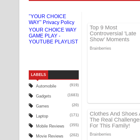
Doni Song Lyrics - දෝණි ගීතයේ පද පෙළ
"YOUR CHOICE
WAY" Privacy Policy
Benthara Palame Song Lyrics - බෙන්තර පාලමේ ගී
YOUR CHOICE WAY
GAME PLAY -
Sanda Babalena Song Lyrics - සඳ බැබලෙන ගීතයේ
YOUTUBE PLAYLIST
Adare Wadi Nisa Song Lyrics - ආදරේ වැඩි නිසා ගී
UNUHUMA Song Lyrics - උණුහුම ගීතයේ පද පෙළ
LABELS
Katakara Song Lyrics - කටකාර ගීතයේ පද පෙළ
(919)
Automobile
Tharu Yaye Dilena Song Lyrics - තරු යායේ දිලෙනා
(1683)
Gadgets
Ow Man Sosa Song Lyrics - ඔව් මං සෝසා ගීතයේ ප
(20)
Games
(171)
Laptop
Heavy Weight Song Lyrics
(355)
Mobile Reviews
Aye Lanweela Song Lyrics - ආයේ ලංවීලා ගීතයේ පද
(202)
Movie Reviews