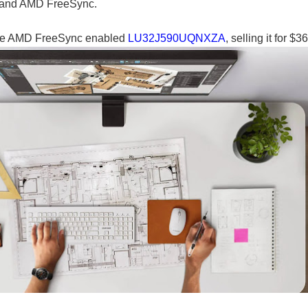
d and AMD FreeSync.
he AMD FreeSync enabled
LU32J590UQNXZA
, selling it for $3