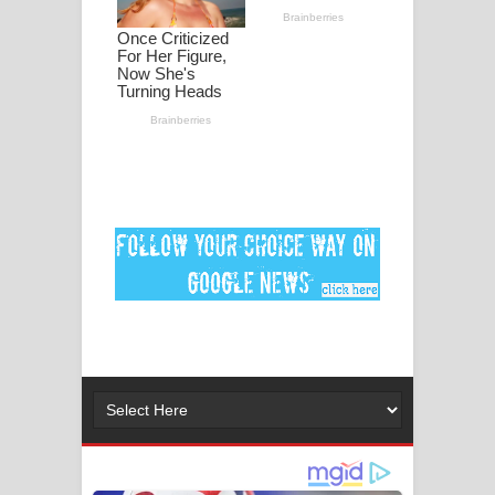
ගීතයේ පද පෙළ
Ankeliya Song Lyrics - අංකෙළිය ගීතයේ
පද පෙළ
DEAR GOD Song Lyrics - ඩියර් ගෝඩ්
ගීතයේ පද පෙළ
MANAMALA KATHA Song Lyrics -
මනමාල කතා ගීතයේ පද පෙළ
Dai Dai Lyrics - Shakira, Burna Boy |
2026 football world cup song lyrics
Lassana Amma Song Lyrics - ලස්සන