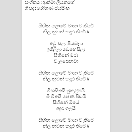
සංගීතය : ආත්මා ලියනගේ
ගී පද : රෝහණ ජයසිංහ
Pemwanthiye Song Lyrics -
පෙම්වන්තියේ ගීතයේ පද පෙළ
සිහින ලොවේ මායා වැතිරේ
නීල නුවන් කඳුළු තිරේ //
Manobhawa Song Lyrics - මනෝභව
තටු සලා පියඹලා
ගීතයේ පද පෙළ
ඉගිලිලා වෙහෙසිලා
සිහිනේ මරා
Akahe Indala Song Lyrics - ආකාහේ
වැලපෙනවා
ඉඳලා ගීතයේ පද පෙළ
සිහින ලොවේ මායා වැතිරේ
නීල නුවන් කඳුළු තිරේ //
Raawaya Song Lyrics - රාවය ගීතයේ
විකසිතයි මුකුළිතයි
මී විතයි පෙණ පිඩයි
පද පෙළ
සිහිනේ මියේ
අඳුර ගලයි
Saddeta Denna Song Lyrics - සද්දෙට
සිහින ලොවේ මායා වැතිරේ
දෙන්න ගීතයේ පද පෙළ
නීල නුවන් කඳුළු තිරේ //