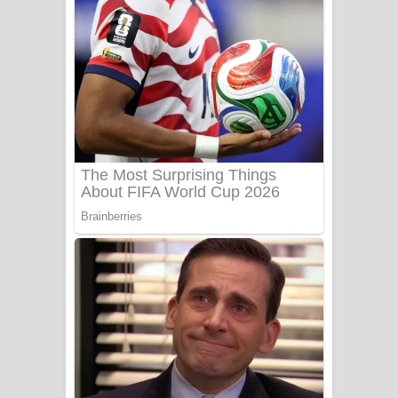
අම්මා ගීතයේ පද පෙළ
Gemak Deela Song Lyrics - ගේමක් දීලා
ගීතයේ පද පෙළ
Niwuna Numba Hinda Song Lyrics -
නිවුනා නුඹ හින්දා ගීතයේ පද පෙළ
Numba Dun Aadare Song Lyrics - නුඹ
දුන් ආදරේ ගීතයේ පද පෙළ
Liyamuda Dan Anagathe Song Lyrics
- ලියමුද දැන් අනාගතේ ගීතයේ පද පෙළ
Doni Song Lyrics - දෝණි ගීතයේ පද
පෙළ