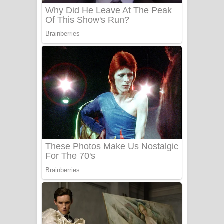
Benthara Palame Song Lyrics -
බෙන්තර පාලමේ ගීතයේ පද පෙළ
Sanda Babalena Song Lyrics - සඳ
බැබලෙන ගීතයේ පද පෙළ
Adare Wadi Nisa Song Lyrics - ආදරේ
වැඩි නිසා ගීතයේ පද පෙළ
UNUHUMA Song Lyrics - උණුහුම
ගීතයේ පද පෙළ
Katakara Song Lyrics - කටකාර ගීතයේ
පද පෙළ
Tharu Yaye Dilena Song Lyrics - තරු