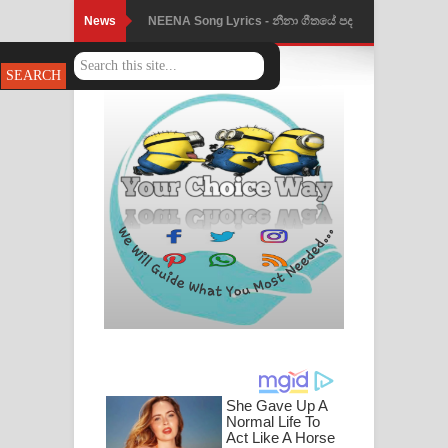
News
NEENA Song Lyrics - නීනා ගීතයේ පද
පෙළ
Ahimi Wimai Himi Song Lyrics - අහිමි
විමයි හිමි ගීතයේ පද පෙළ
Mathaka Parana Song Lyrics - මතක
පාරනා ගීතයේ පද පෙළ
Nimnadhen Song Lyrics - නිම්නාදෙන්
ගීතයේ පද පෙළ
Obamai Mage Adare Song Lyrics -
ඔබමයි මගේ ආදරේ ගීතයේ පද පෙළ
Pansal Gihin Song Lyrics - පන්සල් ගිහිං