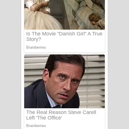
යායේ දිලෙනා ගීතයේ පද පෙළ
Ow Man Sosa Song Lyrics - ඔව් මං
සෝසා ගීතයේ පද පෙළ
Heavy Weight Song Lyrics
Aye Lanweela Song Lyrics - ආයේ
ලංවීලා ගීතයේ පද පෙළ
Ala purannata Song Lyrics - ආල
පුරන්නට ගීතයේ පද පෙළ
FEVER DREAM Lyrics - Alex Warren
BTS : Hooligan Lyrics