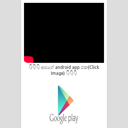
Kaalaya Song Lyrics - කාලය ගීතයේ පද
පෙළ
Aramuna Song Lyrics - අරමුණ ගීතයේ
පද පෙළ
Sandata Duka Hithila Song Lyrics -
සඳට දුක හිතිලා ගීතයේ පද පෙළ
අපගේ android app එක(Click
👇👇👇
Image)
👇👇👇
Sihina Song Lyrics - සිහින ගීතයේ පද
පෙළ
Father Song Lyrics - ෆාදර් ගීතයේ පද
පෙළ
Dannawada Mawa Song Lyrics -