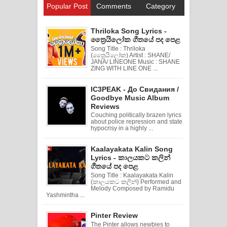
Popular Post
Comments
Category
Thriloka Song Lyrics -
ත්‍රෛයිලෝක ගීතයේ පද පෙළ
Song Title : Thriloka
(ත්‍රෛයිලෝක) Artist : SHANE/
JANA/ LINEONE Music : SHANE
ZING WITH LINE ONE ...
IC3PEAK - До Свидания /
Goodbye Music Album
Reviews
Couching politically brazen lyrics
about police repression and state
hypocrisy in a highly ...
Kaalayakata Kalin Song
Lyrics - කාලයකට කලින්
ගීතයේ පද පෙළ
Song Title : Kaalayakata Kalin
(කාලයකට කලින්) Performed and
Melody Composed by Ramidu
Yashmintha ...
Pinter Review
The Pinter allows newbies to