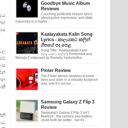
Goodbye Music Album
Reviews
Couching politically brazen lyrics
්මය
about police repression and state
hypocrisy in a highly ...
 ගඟ
දාය
Kaalayakata Kalin Song
Lyrics - කාලයකට කලින්
ගීතයේ පද පෙළ
ශවල
Song Title : Kaalayakata Kalin
(කාලයකට කලින්) Performed and
යම්
Melody Composed by Ramidu Yashmintha ...
ලෙස
Pinter Review
ින්
The Pinter allows newbies to brew
ගෙන
beer and cider in a virtually foolproof
way, and it’s not too ...
ෙකී
Samsung Galaxy Z Flip 3
Review
Samsung's Galaxy Z Flip 3 isn't
්නි
flawless - the camera and battery
could both be better - but it's ...
ිය.