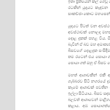
ඉතා ප්‍රීතියෙන් කල් ග
රටකින් යුදයට කැඳවන ස
සාකච්ඡා කොට මහසෙන් ප
යුදයට පිටත් වන අවස්ථ
අවස්ථාවක් නොලද මහත් 
දොළ දුකක් පහළ විය. 
බැවින් ඒ බව මහ අමාත්‍
බිසවගේ දොළදුක සංසිදී
තම රටෙන් එය සොයා ගැ
සොයා ගත් ඔහු ඒ බිසව 
මහත් ආශාවකින් එකී අඹ
ගැබ්බරව සිටි නගරයේ දූ
කෑමේ ආශාවක් පවතින බ
ඉල්ලා සිටියාය. බිසව ස
බලවත් ආශාවෙන් මාළිග
කළාය. අඹ සොයාගත්ත