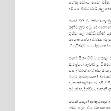
හේතු කොට ගෙන එදින රාත
අර්ධය බිමට වැටී පලු දෙ
එසේ බිහි වූ කුමරා ප
තුන්වනුව අමු සොහොනේ
ගුප්ත බල ශක්තියකින්
ගෙනද යන්න විමසා බලන ව
ඒ පිළිබඳව පිය රජුගෙන් 
එසේ සිතා විවිධ කොළ 
කළේය. බලවත් වූ විෂයෙන
වස දී මරන්නට බව කියැව
එයට අමෘත්‍රයෙන් බිඳුවක
දැනගත් කුමාරයා ගුලි ව
පටන් හැදින්විය. සන්න
මෙකී යකුන් දහඅටදෙනා ප
කඩා පැන එය විනාශ කරන