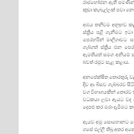
රාජභෝජන ඇති පමණින්
කුඩා කැබැල්ලක් පවා න
අඹය තනිවම අනුභව කළ
ස්ත්‍රිය පළි ගැනීමට 
පෙරහරින් මාලිගාවට ස
ගැබ්ගත් ස්ත්‍රිය එන
ඇමතියත් සමග අනියම් 
බවත් රජුට සැළ කළාය.
අනපේක්ෂිත තොරතුරු වල
දිව ආ බිසව ගැබ්බරව සි
වග විභාගයකින් තොරව 
වධකයා ලවා ඇයට වද බ
දෙපළු කර මරා දැමීමට 
ඇයව අමු සොහොනට ගෙන 
ගසේ එල්ලී තිබූ අතර අන