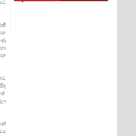
ඇයට
එකී
 මහ
ුණු
මහා
ටින
මඟට
ිදු
වත්
්ලා
වක්
ිමය