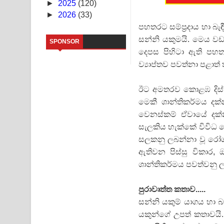
►
2025
(120)
►
2026
(33)
Sandata Duka Hithila Song Lyrics - සඳට දුක හිතිලා
පහතරට සම්ප්‍රදාය හා බ
සන්නි යකුමයි. මෙය වඩාත්
Sihina Song Lyrics - සිහින ගීතයේ පද පෙළ
SPONSOR
දෙපස පිහිටා ඇති පහත
Father Song Lyrics - ෆාදර් ගීතයේ පද පෙළ
ව්‍යාප්තව පවත්නා පළාත් 
Dannawada Mawa Song Lyrics - දන්නවාද මාව ගීත
ඊට අමතරව කොළඹ දිස්ත්‍
මෙකී ශාන්තිකර්මය දක්
NEENA Song Lyrics - නීනා ගීතයේ පද පෙළ
වෙනස්කම් ඒවායේ දක්න
Ahimi Wimai Himi Song Lyrics - අහිමි විමයි හිමි ගී
සැලකිය හැක්කේ විවිධ 
සලකනු ලබන්නා වූ රෝග
Mathaka Parana Song Lyrics - මතක පාරනා ගීතයේ
ඇතිවන පිස්සු විකාර,
ශාන්තිකර්මය පවත්වනු 
පුරාවෘත්ත කතාව.....
සන්නි යකුම් යාගය හා බ
යකුන්ගේ උපත් කතාවයි. 