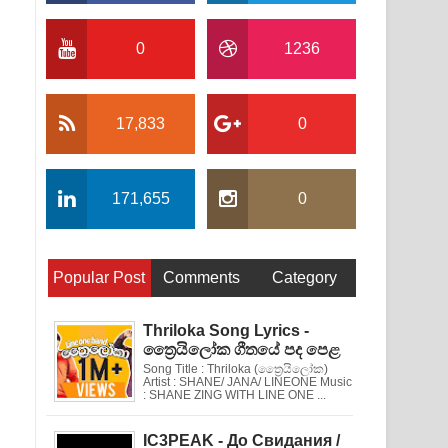
0
1236
17,833
0
171,655
0
Popular Post
Comments
Category
Thriloka Song Lyrics -
ත්‍රෛයිලෝක ගීතයේ පද පෙළ
Song Title : Thriloka (ත්‍රෛයිලෝක)
Artist : SHANE/ JANA/ LINEONE Music
: SHANE ZING WITH LINE ONE ...
IC3PEAK - До Свидания /