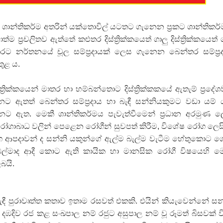
 ගීතයේ පද පෙළ
ැඳී ශාන්තිකර්ම අතරින් යක්තොවිල් යටතට ගැනෙන ප්‍රකට ශාන්තිකර
ම ප්‍රචලිතව ඇත්තේ කළුතර දිස්ත්‍රික්කයෙත් ගාලු දිස්ත්‍රික්කයෙත්
රට නර්තනයේ චූල සම්ප්‍රදායක් ලෙස ගැනෙන බෙන්තර සම්ප්‍ර
තුළ ය.
යේ පද පෙළ
රික්කයෙන් මාතර හා හම්බන්තොට දිස්ත්‍රික්කකයේ ඇතැම් ප්‍රදේ
නට ඇතත් බෙන්තර සම්ප්‍රදාය හා බැඳී සන්නියකුමට වඩා යම් 
ට ඇත. මෙකී ශාන්තිකර්මය පැවැත්වීමෙන් ප්‍රධාන අරමුණ 
තයේ පද පෙළ
රෝගාබාධ වලින් පෙළෙන රෝගීන් සුවපත් කිරීම, විශේෂ රෝග ලෙස
 ආපදාවන් ද සන්නි යකුන්ගේ ඇල්ම බැල්ම වැටීම හේතුකොට 
 පද පෙළ
 ඔල්මාද ආදී කොට ඇති කායික හා මානසික රෝගී විෂයෙහි ම
ලබයි.
ැඳී පුරාවෘත්ත කතාව ඉතාම රසවත් එකකි. එයින් කියැවෙන්නේ සන
දඹදිව රජ කළ සංඛපාල නම් රජුට අසුපාල නම් වූ රූමත් බිසවක් ව