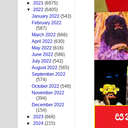
►
2021
(6975)
Ras Balan Song Lyrics - රැස් බලන් ගීතයේ පද පෙළ
▼
2022
(6405)
January 2022
(543)
Hoda sihiyen Song Lyrics - හොද සිහියෙන් ගීතයේ ප
February 2022
(587)
Awanken Song Lyrics - අවංකෙන් ගීතයේ පද පෙළ
March 2022
(666)
April 2022
(630)
Pa Sina Song Lyrics - පෑ සිනා ගීතයේ පද පෙළ
May 2022
(616)
June 2022
Pemwanthiye Song Lyrics - පෙම්වන්තියේ ගීතයේ ප
(586)
July 2022
(542)
Manobhawa Song Lyrics - මනෝභව ගීතයේ පද පෙළ
August 2022
(565)
September 2022
Akahe Indala Song Lyrics - ආකාහේ ඉඳලා ගීතයේ ප
(574)
October 2022
(548)
Raawaya Song Lyrics - රාවය ගීතයේ පද පෙළ
November 2022
(394)
Saddeta Denna Song Lyrics - සද්දෙට දෙන්න ගීතයේ
December 2022
(154)
Kaalaya Song Lyrics - කාලය ගීතයේ පද පෙළ
►
2023
(668)
►
2024
(215)
Aramuna Song Lyrics - අරමුණ ගීතයේ පද පෙළ