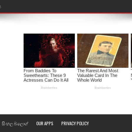
ළ
රේ ගීතයේ පද පෙළ
ෙළ
ළ
තයේ පද පෙළ
l world cup song lyrics
 පද පෙළ
පෙළ
්දා ගීතයේ පද පෙළ
සිංහල බ්ලොග්
OUR APPS
PRIVACY POLICY
ීතයේ පද පෙළ