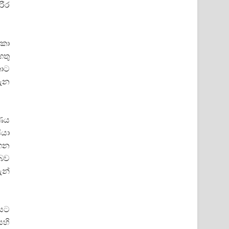
රීර
 කා
ගතු
කොට
දැන
ාණය
ියා
ගෙන
 බව
ැන්
ියට
ෙහි