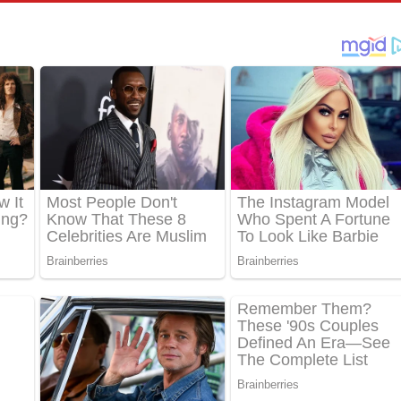
් අනාගතේ ගීතයේ පද පෙළ
තයේ පද පෙළ
 පද පෙළ
තයේ පද පෙළ
 ගීතයේ පද පෙළ
ද පෙළ