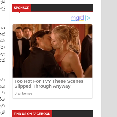
ැසි
ුණු
SPONSOR
පවා
හත්
ිටි
රයා
 කළ
යක්
ිසව
 අඔ
් ව
රීම
ලව්
ති
FIND US ON FACEBOOK