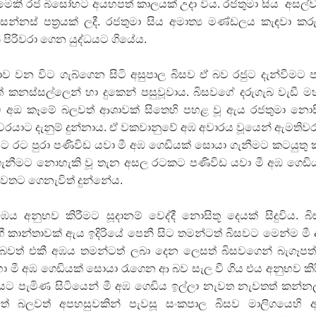
ෙවූ මෙකී රජ බිසෝහට අයහපත් කාලයක් උදා විය. රජතුමා සිය අසල්ව
න්නස් පත්‍රයක් ලදී. රජතුමා සිය අමාත්‍ය මණ්ඩලය කැඳවා කර
ිරිවරා ගෙන යුද්ධයට ගියේය.
ාව වන විට ගැබ්ගෙන සිටි අසුපාල බිසව ඒ බව රජුට දැන්වීමට 
කනස්සල්ලෙන් හා දුකෙන් පසුවූවාය. බිසවගේ දරුගැබ වැඩී ම
මී අඔ කෑමේ බලවත් ආශාවක් සිතෙහි පහළ වූ ඇය රජතුමා නොස
යවරයාට දැනුම් දුන්නාය. ඒ වකවානුවේ අඹ අවාරය වූයෙන් ඇමතිව
මට රට පුරා පණිවිඩ යවා මී අඹ ගෙඩියක් සොයා ගැනීමට කටයුතු
නීමට නොහැකි වූ තැන අසල රටකට පණිවිඩ යවා මී අඹ ගෙඩි
වෙතට ගෙනැවිත් දුන්නේය.
ය අනුභව කිරීමට සූදානම් වෙද්දී නොසිතූ දෙයක් සිදුවිය. බ
ගී කාන්තාවක් ඇය ඉදිරියේ පෙනී සිට තමන්ටත් බිසවට මෙන්ම මී
වත් එකී අඹය තමන්ටත් ලබා දෙන ලෙසත් බිසවගෙන් බැගෑපත
ඳහා මී අඹ ගෙඩියක් සොයා රැගෙන ආ බව සැල වී ගිය එය අනුභව කි
යට පැමිණ සිටියෙන් මී අඹ ගෙඩිය ඉල්ලා නැවත නැවතත් කන්න
ේ බලවත් අපහසුවකින් පැවසූ සංකපාල බිසව මාලිගයෙහි ඇ