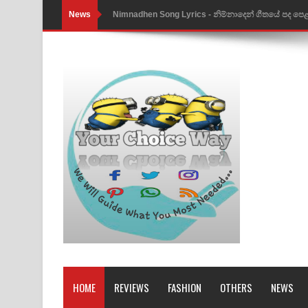
News
Nimnadhen Song Lyrics - නිම්නාදෙන් ගීතයේ පද පෙ
Obamai Mage Adare Song Lyrics - ඔබමයි මගේ ආද
Pansal Gihin Song Lyrics - පන්සල් ගිහිං ගීතයේ පද ප
Ankeliya Song Lyrics - අංකෙළිය ගීතයේ පද පෙළ
DEAR GOD Song Lyrics - ඩියර් ගෝඩ් ගීතයේ පද පෙ
MANAMALA KATHA Song Lyrics - මනමාල කතා ගී
Dai Dai Lyrics - Shakira, Burna Boy | 2026 footbal
Lassana Amma Song Lyrics - ලස්සන අම්මා ගීතයේ
Gemak Deela Song Lyrics - ගේමක් දීලා ගීතයේ පද 
Niwuna Numba Hinda Song Lyrics - නිවුනා නුඹ හින
HOME
REVIEWS
FASHION
OTHERS
NEWS
Numba Dun Aadare Song Lyrics - නුඹ දුන් ආදරේ ග