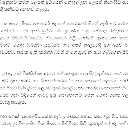
 අනුභව කරන ලෙසත් අඹයෙන් නොඉල්ලන ලෙසත් කියා සිට 
ොදී තනිවම අනුභව කළාය.
 සංඛපාල බිසව කෙරෙහි බලවත් වෛරයක් සිතේ ඇති කර ගත් 
ඉටා ගත්තේය. මේ අතර යුද්ධය ජයග්‍රහණය කළ සංඛපාල රජතුමා
ැපැත එමින් සිටියේය. බිසවගෙන් පළි ගැනීමේ ආශාවෙන් පෙළ
 පෙරමඟට ගොස් ඔබතුමා යුද්ධයට ගිය අතර කාලයේදී අග බිසව 
සම්බන්ධ කමක් ඇති කරගත් බවත් ඒ හේතුවෙන් ඇය ගැබ්ගෙන සි
ින් බලවත් වික්ෂිප්තභාවයට පත් රජතුමා තමා පිළිගැනීමට පෙර 
ටි බව දැක තමාට ගතු කී කාන්තාවගේ කතාව සත්‍යයක් ලෙස සිතා කිස
තම බිසව මරා දමන ලෙසට අණ කළේය. නිදොස් බව කොතෙක් කී
ෙර ගසා වීදියෙහි ඇවිද අමු සොහොනට ගෙන ගොස් ගසක එල
කටයුතු කළේය.
ගොස් පුබ්බේරිය ගසක එල්ලා දෙකට කොට කපා දැමූ විට පළු
ෙක් පලුව බිම පතිත විය. බිසවට බිහිවීමට සිටි කුමරුන්ගේ බල මහ