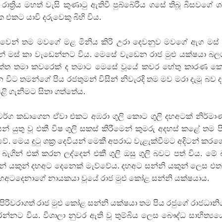
්‍රිය මහත් වැසි කුණාටු ඇතිවී පුබ්බේරිය ගසේ තිබූ බිසවගේ ශ
ක එකට යාවි දරුවෙකු බිහි විය.
ළමුවෙන් තම මවගේ මළ මිනිය කිරි උරා දෙවනුව මවගේ ඇග මස්
 මස් කා වැඩෙන්නට විය. මෙසේ වැඩෙන රාජ මුළු යක්ෂයා බල
 යුක්ත තමා කවරෙක් ද තමාට මෙසේ වූයේ කවර හේතු කාරණ 
ිට තමන්ගේ පිය රජතුමන් විසින් නිවැරදි තම මව මරා දැමූ බව 
පළි ගැනීමට සිතා ගත්තේය.
වර්ග කඩාගෙන ඒවා එකට අඹරා ගුලි කොට ගුලි දහඅටක් නිර්ම
් යුතු වූ එකී විෂ ගුලි සකස් කිරීමෙන් කුමරු අදහස් කළේ තම ප
ේ. මෙය දුටු ශක්‍ර දෙවියන් මෙකී අපරාධ වැළැක්වීමට අදිටන් කර
් බැගින් එක් කරන ලද්දෙන් එකී ගුලි ඔසු ගුලි බවට පත් විය. මේ
ලින් යකුන් දහඅට දෙනෙක් මැව්වේය. දහඅට සන්නි යකුන් ලෙස එත
ි දහඅටදෙනාගේ නායකයා වූයේ රාජ මුළු කෝළ සන්නි යක්ෂයාය.
ිරිවරාගත් රාජ මුළු කෝළ සන්නි යක්ෂයා තම පිය රජුගේ රාජධාන
්නට විය. විශාලා නුවර ඇති වූ තුම්බිය ලෙස බෞද්ධ සාහිත්‍යය