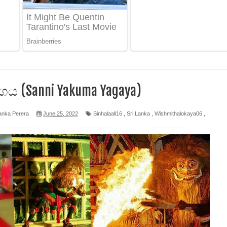
 පෙළ
ද පෙළ
ය (Sanni Yakuma Yagaya)
ෙළ
anka Perera
June 25, 2022
Sinhalaall16
,
Sri Lanka
,
Wishmithalokaya06
,
න් ලියන්න ගීතයේ පද පෙළ
පෙළ
 පෙළ