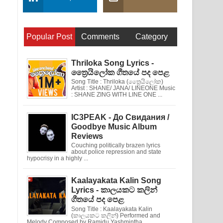
Popular Post
Comments
Category
Thriloka Song Lyrics -
ත්‍රෛයිලෝක ගීතයේ පද පෙළ
Song Title : Thriloka (ත්‍රෛයිලෝක)
Artist : SHANE/ JANA/ LINEONE Music
: SHANE ZING WITH LINE ONE ...
IC3PEAK - До Свидания /
Goodbye Music Album
Reviews
Couching politically brazen lyrics
about police repression and state
hypocrisy in a highly ...
Kaalayakata Kalin Song
Lyrics - කාලයකට කලින්
ගීතයේ පද පෙළ
Song Title : Kaalayakata Kalin
(කාලයකට කලින්) Performed and
Melody Composed by Ramidu Yashmintha ...