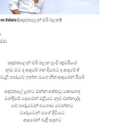
පෙළ
 පෙළ
n Ebee Balana (සඳළුතලෙන් එබී බලන)
ා
ේරා
ද පෙළ
සඳළුතලෙන් එබී බලන පුංචි කුමරියේ
නුඹ මට ද ආදරේ ගඟ දියඹට ද ආදරේ //
වැලි පාරුවේ ඉන්න මගෙ හිත ආදරෙන් පිරේ
ද පෙළ
සඳළුතලේ ළඟට එන්න අත්තටු කොහෙද
මන්දිරේ දොරෙන් එළියට නුඹ එන්නැද්ද
මේ පාරුවෙන් එගොඩ වෙන්නට
වාරුවෙන් මගේ දිවියට
ද පෙළ
ආදරෙන් බැඳී සදහට