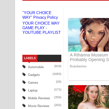
Gemak Deela Song Lyrics - ගේමක් දීලා ගීතයේ පද 
"YOUR CHOICE
WAY" Privacy Policy
Niwuna Numba Hinda Song Lyrics - නිවුනා නුඹ හින
YOUR CHOICE WAY
GAME PLAY -
Numba Dun Aadare Song Lyrics - නුඹ දුන් ආදරේ ග
YOUTUBE PLAYLIST
Liyamuda Dan Anagathe Song Lyrics - ලියමුද දැන
Doni Song Lyrics - දෝණි ගීතයේ පද පෙළ
LABELS
Benthara Palame Song Lyrics - බෙන්තර පාලමේ ගී
(919)
Automobile
Sanda Babalena Song Lyrics - සඳ බැබලෙන ගීතයේ
(1683)
Gadgets
Adare Wadi Nisa Song Lyrics - ආදරේ වැඩි නිසා ගී
(20)
Games
(171)
Laptop
UNUHUMA Song Lyrics - උණුහුම ගීතයේ පද පෙළ
(355)
Mobile Reviews
Katakara Song Lyrics - කටකාර ගීතයේ පද පෙළ
(202)
Movie Reviews