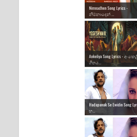
Nimnadhen Song Lyrics -
නිම්නාදෙන් ...
Ankeliya Song Lyrics - අංකෙ
ගීතය...
Hadapanak Se Ewidin Song Lyr
හ...