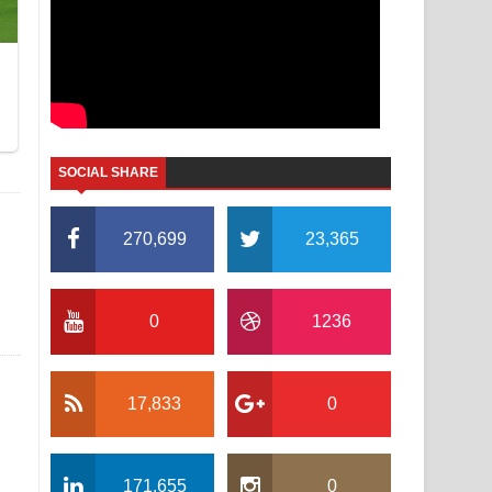
SOCIAL SHARE
270,699
23,365
0
1236
17,833
0
171,655
0