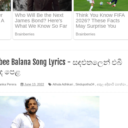
 ගීතයේ පද පෙළ
ද පෙළ
 පෙළ
ද පෙළ
bee Balana Song Lyrics - සඳළුතලෙන් එබී
ද පෙළ
anka Perera
June 13, 2022
Athula Adhikari
,
Sindupotha34
,
අතුල අදිකාරි මහත්මා
,
ෙළ
න් ලියන්න ගීතයේ පද පෙළ