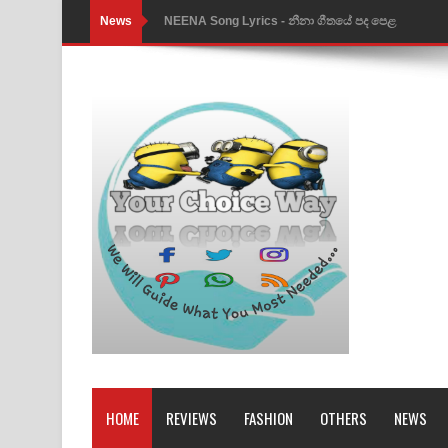
News
NEENA Song Lyrics - නීනා ගීතයේ පද පෙළ
Ahimi Wimai Himi Song Lyrics - අහිමි විමයි හිමි ගී
Mathaka Parana Song Lyrics - මතක පාරනා ගීතයේ
Nimnadhen Song Lyrics - නිම්නාදෙන් ගීතයේ පද පෙ
Obamai Mage Adare Song Lyrics - ඔබමයි මගේ ආද
Pansal Gihin Song Lyrics - පන්සල් ගිහිං ගීතයේ පද ප
Ankeliya Song Lyrics - අංකෙළිය ගීතයේ පද පෙළ
DEAR GOD Song Lyrics - ඩියර් ගෝඩ් ගීතයේ පද පෙ
MANAMALA KATHA Song Lyrics - මනමාල කතා ගී
Dai Dai Lyrics - Shakira, Burna Boy | 2026 footbal
HOME
REVIEWS
FASHION
OTHERS
NEWS
Lassana Amma Song Lyrics - ලස්සන අම්මා ගීතයේ