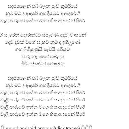
සඳළුතලෙන් එබී බලන පුංචි කුමරියේ
 පද පෙළ
නුඹ මට ද ආදරේ ගඟ දියඹට ද ආදරේ //
වැලි පාරුවේ ඉන්න මගෙ හිත ආදරෙන් පිරේ
හී සැරෙන් දොරකඩට සපැමිණි අඳුරු වාහනේ
දෙව් දුවක් වගේ සැඟවී නුඹ ද ඉගිලුණේ
 ගීතයේ පද පෙළ
ගඟ බිහිසුණුයි සැඩයි හරියට
වාරු නෑ මගේ හබලට
ජීවිතේ ඉතින් මොකටද
සඳළුතලෙන් එබී බලන පුංචි කුමරියේ
යේ පද පෙළ
නුඹ මට ද ආදරේ ගඟ දියඹට ද ආදරේ //
වැලි පාරුවේ ඉන්න මගෙ හිත ආදරෙන් පිරේ
වැලි පාරුවේ ඉන්න මගෙ හිත ආදරෙන් පිරේ
වැලි පාරුවේ ඉන්න මගෙ හිත ආදරෙන් පිරේ
වැලි පාරුවේ ඉන්න මගෙ හිත ආදරෙන් පිරේ
අපගේ android app එක(Click Image)
👇
👇👇👇