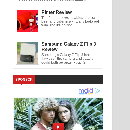
Pinter Review
The Pinter allows newbies to brew
beer and cider in a virtually foolproof
way, and it’s not too ...
Samsung Galaxy Z Flip 3
Review
Samsung's Galaxy Z Flip 3 isn't
flawless - the camera and battery
could both be better - but it's ...
SPONSOR