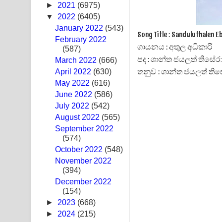
►
2021
(6975)
Sandak Awith Song Lyrics - සඳක් ඇවිත් ගීතයේ පද 
▼
2022
(6405)
January 2022
(543)
Swetha Sande Song Lyrics - ශ්වේත සඳේ ගීතයේ පද
Song Title : Sanduluthale
February 2022
ගායනය : අතුල අධිකාරි
(587)
Ma Igili Giya Lyrics - මා ඉගිලී ගියා ගීතයේ පද පෙළ
පද : ශාන්ත ජයලත් තිසේර
March 2022
(666)
තනුව : ශාන්ත ජයලත් තිස
April 2022
(630)
Ras Balan Song Lyrics - රැස් බලන් ගීතයේ පද පෙළ
May 2022
(616)
June 2022
Hoda sihiyen Song Lyrics - හොද සිහියෙන් ගීතයේ ප
(586)
July 2022
(542)
Awanken Song Lyrics - අවංකෙන් ගීතයේ පද පෙළ
August 2022
(565)
September 2022
Pa Sina Song Lyrics - පෑ සිනා ගීතයේ පද පෙළ
(574)
October 2022
(548)
Pemwanthiye Song Lyrics - පෙම්වන්තියේ ගීතයේ ප
November 2022
(394)
Manobhawa Song Lyrics - මනෝභව ගීතයේ පද පෙළ
December 2022
(154)
Akahe Indala Song Lyrics - ආකාහේ ඉඳලා ගීතයේ ප
►
2023
(668)
►
2024
(215)
Raawaya Song Lyrics - රාවය ගීතයේ පද පෙළ