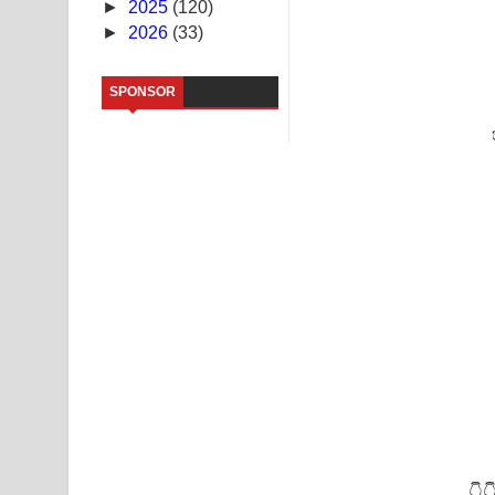
►
2025
(120)
►
2026
(33)
Saddeta Denna Song Lyrics - සද්දෙට දෙන්න ගීතයේ
Kaalaya Song Lyrics - කාලය ගීතයේ පද පෙළ
SPONSOR
Aramuna Song Lyrics - අරමුණ ගීතයේ පද පෙළ
Sandata Duka Hithila Song Lyrics - සඳට දුක හිතිලා
Sihina Song Lyrics - සිහින ගීතයේ පද පෙළ
Father Song Lyrics - ෆාදර් ගීතයේ පද පෙළ
Dannawada Mawa Song Lyrics - දන්නවාද මාව ගීත
👇