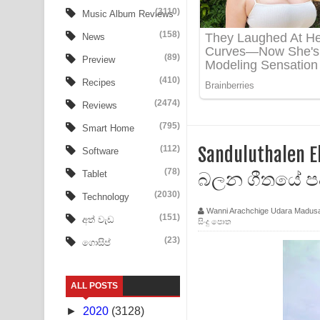
Tharu Yaye Dilena Song Lyrics - තරු යායේ දිලෙනා
(3110)
Music Album Reviews
(158)
Ow Man Sosa Song Lyrics - ඔව් මං සෝසා ගීතයේ ප
News
(89)
Preview
Heavy Weight Song Lyrics
(410)
Recipes
Aye Lanweela Song Lyrics - ආයේ ලංවීලා ගීතයේ පද
(2474)
Reviews
Ala purannata Song Lyrics - ආල පුරන්නට ගීතයේ ප
(795)
Smart Home
(112)
Sanduluthalen E
Software
FEVER DREAM Lyrics - Alex Warren
(78)
බලන ගීතයේ ප
Tablet
BTS : Hooligan Lyrics
(2030)
Technology
Wanni Arachchige Udara Madus
Apa Hamuwee Song Lyrics - අප හමුවී ගීතයේ පද ප
(151)
අත් වැඩ
සිංදු පොත
(23)
ගොසිප්
PATHINIYE Song Lyrics - පතිනියනේ ගීතයේ පද පෙළ
Sorry Sir Song Lyrics - සොරි සර් ගීතයේ පද පෙළ
ALL POSTS
Mathaka Aluthin Liyanna Song Lyrics - මතක අලුති
►
2020
(3128)