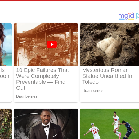
පෙළ
්දා ගීතයේ පද පෙළ
ීතයේ පද පෙළ
් අනාගතේ ගීතයේ පද පෙළ
තයේ පද පෙළ
 පද පෙළ
තයේ පද පෙළ