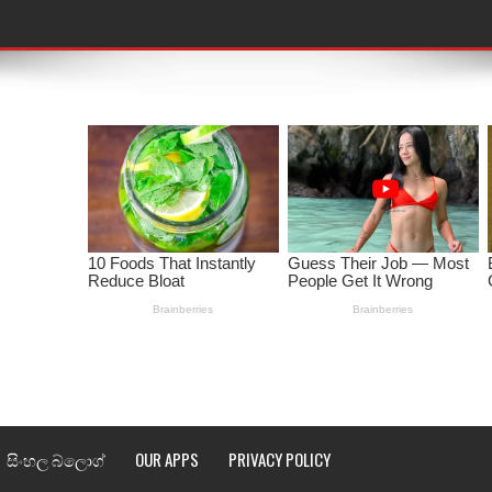
තයේ පද පෙළ
 පද පෙළ
ළ
රේ ගීතයේ පද පෙළ
ෙළ
ළ
තයේ පද පෙළ
l world cup song lyrics
සිංහල බ්ලොග්
OUR APPS
PRIVACY POLICY
 පද පෙළ