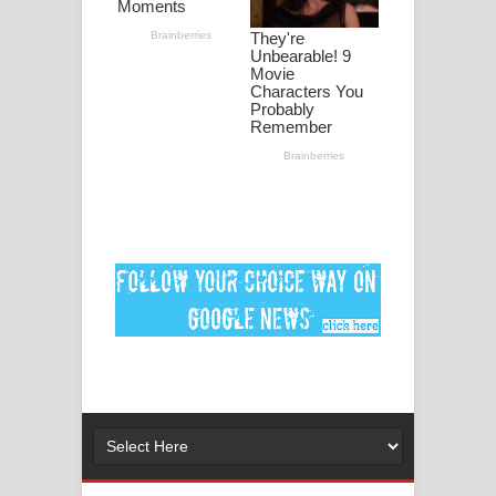
පද පෙළ
DEAR GOD Song Lyrics - ඩියර් ගෝඩ්
ගීතයේ පද පෙළ
MANAMALA KATHA Song Lyrics -
මනමාල කතා ගීතයේ පද පෙළ
Dai Dai Lyrics - Shakira, Burna Boy |
2026 football world cup song lyrics
Lassana Amma Song Lyrics - ලස්සන
අම්මා ගීතයේ පද පෙළ
Gemak Deela Song Lyrics - ගේමක් දීලා