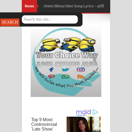
News
Ahimi Wimai Himi Song Lyrics - අහිමි
විමයි හිමි ගීතයේ පද පෙළ
Mathaka Parana Song Lyrics - මතක
පාරනා ගීතයේ පද පෙළ
Nimnadhen Song Lyrics - නිම්නාදෙන්
ගීතයේ පද පෙළ
Obamai Mage Adare Song Lyrics -
ඔබමයි මගේ ආදරේ ගීතයේ පද පෙළ
Pansal Gihin Song Lyrics - පන්සල් ගිහිං
ගීතයේ පද පෙළ
Ankeliya Song Lyrics - අංකෙළිය ගීතයේ