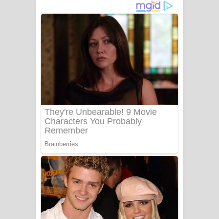
ගීතයේ පද පෙළ
Niwuna Numba Hinda Song Lyrics -
නිවුනා නුඹ හින්දා ගීතයේ පද පෙළ
Numba Dun Aadare Song Lyrics - නුඹ
දුන් ආදරේ ගීතයේ පද පෙළ
Liyamuda Dan Anagathe Song Lyrics
- ලියමුද දැන් අනාගතේ ගීතයේ පද පෙළ
Doni Song Lyrics - දෝණි ගීතයේ පද
පෙළ
Benthara Palame Song Lyrics -
බෙන්තර පාලමේ ගීතයේ පද පෙළ