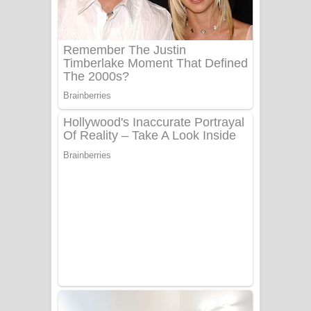
Sanda Babalena Song Lyrics - සඳ
බැබලෙන ගීතයේ පද පෙළ
Adare Wadi Nisa Song Lyrics - ආදරේ
වැඩි නිසා ගීතයේ පද පෙළ
UNUHUMA Song Lyrics - උණුහුම
ගීතයේ පද පෙළ
Katakara Song Lyrics - කටකාර ගීතයේ
පද පෙළ
Tharu Yaye Dilena Song Lyrics - තරු
යායේ දිලෙනා ගීතයේ පද පෙළ
Ow Man Sosa Song Lyrics - ඔව් මං