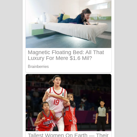
සෝසා ගීතයේ පද පෙළ
Heavy Weight Song Lyrics
Aye Lanweela Song Lyrics - ආයේ
ලංවීලා ගීතයේ පද පෙළ
Ala purannata Song Lyrics - ආල
පුරන්නට ගීතයේ පද පෙළ
FEVER DREAM Lyrics - Alex Warren
BTS : Hooligan Lyrics
Apa Hamuwee Song Lyrics - අප හමුවී
ගීතයේ පද පෙළ