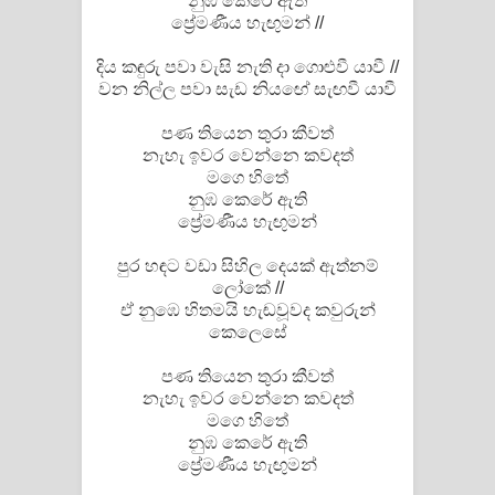
නුඹ කෙරේ ඇති
ප්‍රේමණීය හැඟුමන් //
Manobhawa Song Lyrics - මනෝභව
දිය කඳුරු පවා වැසි නැති දා ගොළුවී යාවී //
ගීතයේ පද පෙළ
වන නිල්ල පවා සැඩ නියඟේ සැඟවී යාවී
පණ තියෙන තුරා කීවත්
Akahe Indala Song Lyrics - ආකාහේ
නැහැ ඉවර වෙන්නෙ කවදත්
මගෙ හිතේ
ඉඳලා ගීතයේ පද පෙළ
නුඹ කෙරේ ඇති
ප්‍රේමණීය හැඟුමන්
Raawaya Song Lyrics - රාවය ගීතයේ
පුර හඳට වඩා සිහිල දෙයක් ඇත්නම්
පද පෙළ
ලෝකේ //
ඒ නුඹෙ හිතමයි හැඬවූවද කවුරුන්
Saddeta Denna Song Lyrics - සද්දෙට
කෙලෙසේ
දෙන්න ගීතයේ පද පෙළ
පණ තියෙන තුරා කීවත්
නැහැ ඉවර වෙන්නෙ කවදත්
Kaalaya Song Lyrics - කාලය ගීතයේ පද
මගෙ හිතේ
නුඹ කෙරේ ඇති
පෙළ
ප්‍රේමණීය හැඟුමන්