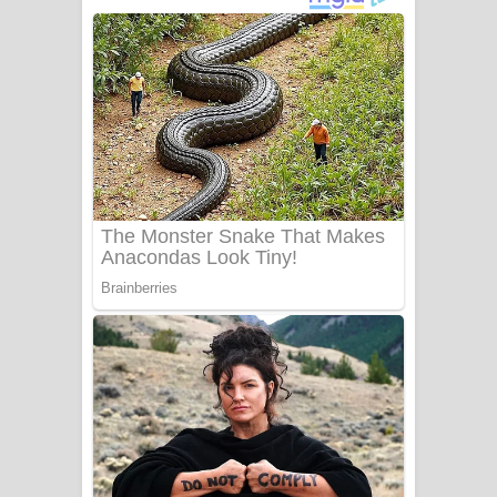
දුන් ආදරේ ගීතයේ පද පෙළ
Liyamuda Dan Anagathe Song Lyrics
- ලියමුද දැන් අනාගතේ ගීතයේ පද පෙළ
Doni Song Lyrics - දෝණි ගීතයේ පද
පෙළ
Benthara Palame Song Lyrics -
බෙන්තර පාලමේ ගීතයේ පද පෙළ
Sanda Babalena Song Lyrics - සඳ
බැබලෙන ගීතයේ පද පෙළ
Adare Wadi Nisa Song Lyrics - ආදරේ
වැඩි නිසා ගීතයේ පද පෙළ