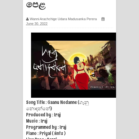
පෙළ
සිහියෙන් ගීතයේ පද පෙළ
Wanni Arachchige Udara Madusanka Perera
Awanken Song Lyrics - අවංකෙන්
June 30, 2022
ගීතයේ පද පෙළ
Pa Sina Song Lyrics - පෑ සිනා ගීතයේ
පද පෙළ
Pemwanthiye Song Lyrics -
පෙම්වන්තියේ ගීතයේ පද පෙළ
Manobhawa Song Lyrics - මනෝභව
Song Title : Gaanu Nodanne (ගෑනු
නොදන්නේ)
ගීතයේ පද පෙළ
Produced by : Iraj
Music : Iraj
Akahe Indala Song Lyrics - ආකාහේ
Programmed by : Iraj
Piano : Priyal ( Ants )
ඉඳලා ගීතයේ පද පෙළ