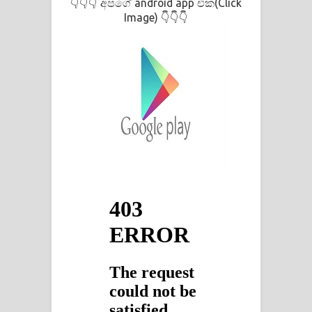
අපගේ android app එක(Click
👇👇👇
Image)
👇👇👇