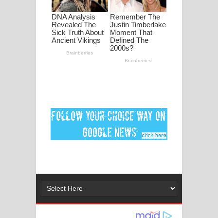
මනමාල කතා ගීතයේ පද පෙළ
Dai Dai Lyrics - Shakira, Burna Boy |
2026 football world cup song lyrics
Lassana Amma Song Lyrics - ලස්සන
අම්මා ගීතයේ පද පෙළ
Gemak Deela Song Lyrics - ගේමක් දීලා
ගීතයේ පද පෙළ
Niwuna Numba Hinda Song Lyrics -
නිවුනා නුඹ හින්දා ගීතයේ පද පෙළ
Numba Dun Aadare Song Lyrics - නුඹ