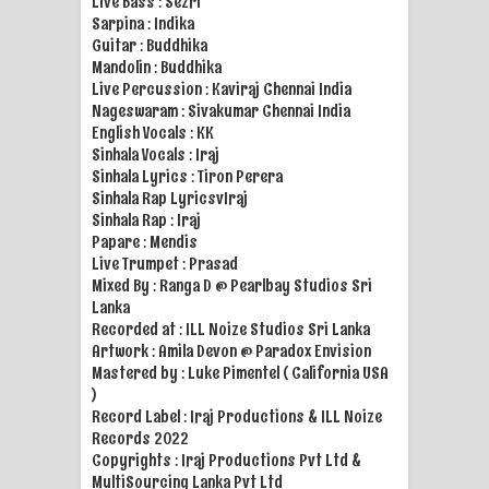
Live Bass : Sezri
Sarpina : Indika
Raawaya Song Lyrics - රාවය ගීතයේ
Guitar : Buddhika
Mandolin : Buddhika
පද පෙළ
Live Percussion : Kaviraj Chennai India
Nageswaram : Sivakumar Chennai India
English Vocals : KK
Saddeta Denna Song Lyrics - සද්දෙට
Sinhala Vocals : Iraj
Sinhala Lyrics : Tiron Perera
දෙන්න ගීතයේ පද පෙළ
Sinhala Rap LyricsvIraj
Sinhala Rap : Iraj
Kaalaya Song Lyrics - කාලය ගීතයේ පද
Papare : Mendis
Live Trumpet : Prasad
පෙළ
Mixed By : Ranga D @ Pearlbay Studios Sri
Lanka
Aramuna Song Lyrics - අරමුණ ගීතයේ
Recorded at : ILL Noize Studios Sri Lanka
Artwork : Amila Devon @ Paradox Envision
පද පෙළ
Mastered by : Luke Pimentel ( California USA
)
Sandata Duka Hithila Song Lyrics -
Record Label : Iraj Productions & ILL Noize
Records 2022
සඳට දුක හිතිලා ගීතයේ පද පෙළ
Copyrights : Iraj Productions Pvt Ltd &
MultiSourcing Lanka Pvt Ltd