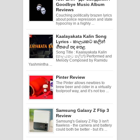
Goodbye Music Album
Reviews
Couching politically brazen lyrics
about police repression and state
hypocrisy in a highly ...
Kaalayakata Kalin Song
Lyrics - කාලයකට කලින්
ගීතයේ පද පෙළ
Song Title : Kaalayakata Kalin
(කාලයකට කලින්) Performed and
Melody Composed by Ramidu
Yashmintha ...
Pinter Review
The Pinter allows newbies to
brew beer and cider in a virtually
foolproof way, and it’s not too ...
Samsung Galaxy Z Flip 3
Review
Samsung's Galaxy Z Flip 3 isn't
flawless - the camera and battery
could both be better - but it's ...