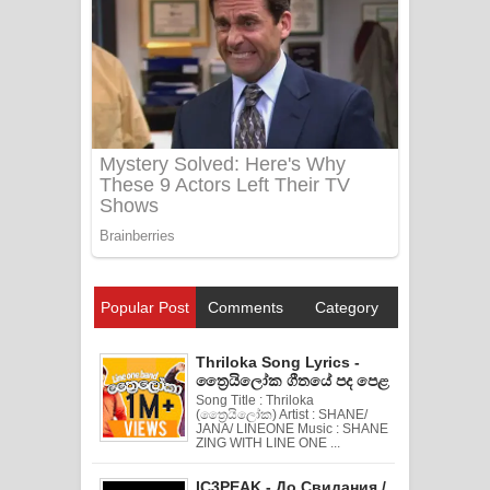
Popular Post
Comments
Category
Thriloka Song Lyrics -
ත්‍රෛයිලෝක ගීතයේ පද පෙළ
Song Title : Thriloka
(ත්‍රෛයිලෝක) Artist : SHANE/
JANA/ LINEONE Music : SHANE
ZING WITH LINE ONE ...
IC3PEAK - До Свидания /