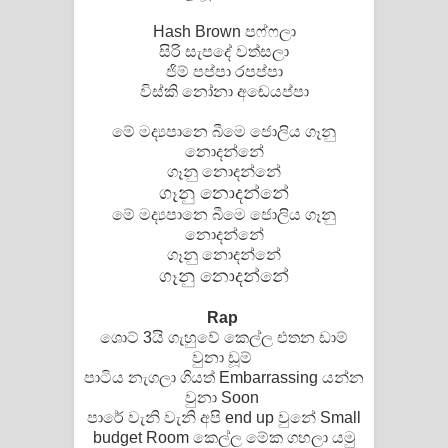
පාරනා ගීතයේ පද පෙළ
Hash Brown පෆ්ෆලා
සිරි සැපදේ වත්සලා
ජිම් පප්පා රපප්පා
විස්කි නෝනා අඬෙයප්පා
මේ මද්‍යපානෙ බීමෙ ජොලිය ගෑනු
නොදන්නේ
ගෑනු නොදන්නේ
ගෑනු නොදන්නේ
මේ මද්‍යපානෙ බීමෙ ජොලිය ගෑනු
නොදන්නේ
ගෑනු නොදන්නේ
ගෑනු නොදන්නේ
Rap
ශොට් 3යි ගැහුවේ කෙල්ල එතන ඩාම්
වුනා ඩූම්
පාටිය නැගලා ගියත් Embarrassing යන්න
වුනා Soon
පාරේ වැනි වැනි අපි end up වුනේ Small
budget Room කෙල්ල මේක ගහලා යමු