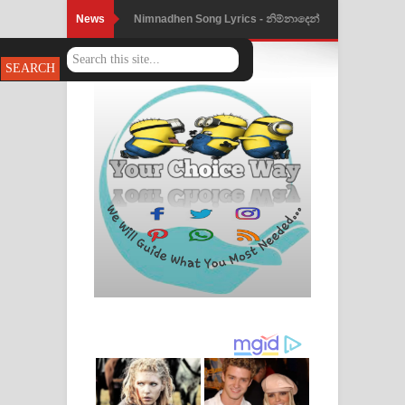
News
Nimnadhen Song Lyrics - නිම්නාදෙන්
ගීතයේ පද පෙළ
Obamai Mage Adare Song Lyrics -
ඔබමයි මගේ ආදරේ ගීතයේ පද පෙළ
Pansal Gihin Song Lyrics - පන්සල් ගිහිං
ගීතයේ පද පෙළ
Ankeliya Song Lyrics - අංකෙළිය ගීතයේ
පද පෙළ
DEAR GOD Song Lyrics - ඩියර් ගෝඩ්
ගීතයේ පද පෙළ
MANAMALA KATHA Song Lyrics -