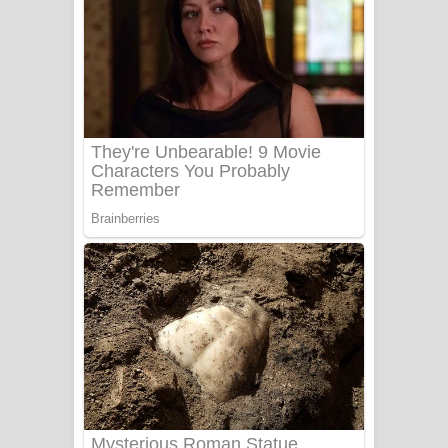
Ala purannata Song Lyrics - ආල
පුරන්නට ගීතයේ පද පෙළ
FEVER DREAM Lyrics - Alex Warren
BTS : Hooligan Lyrics
Apa Hamuwee Song Lyrics - අප හමුවී
ගීතයේ පද පෙළ
PATHINIYE Song Lyrics - පතිනියනේ
ගීතයේ පද පෙළ
Sorry Sir Song Lyrics - සොරි සර්
ගීතයේ පද පෙළ