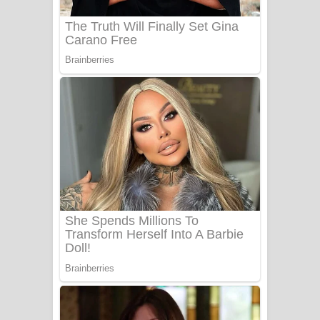
UNUHUMA Song Lyrics - උණුහුම
ගීතයේ පද පෙළ
Katakara Song Lyrics - කටකාර ගීතයේ
පද පෙළ
Tharu Yaye Dilena Song Lyrics - තරු
යායේ දිලෙනා ගීතයේ පද පෙළ
Ow Man Sosa Song Lyrics - ඔව් මං
සෝසා ගීතයේ පද පෙළ
Heavy Weight Song Lyrics
Aye Lanweela Song Lyrics - ආයේ
ලංවීලා ගීතයේ පද පෙළ