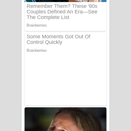
Benthara Palame Song Lyrics -
බෙන්තර පාලමේ ගීතයේ පද පෙළ
Sanda Babalena Song Lyrics - සඳ
බැබලෙන ගීතයේ පද පෙළ
Adare Wadi Nisa Song Lyrics - ආදරේ
වැඩි නිසා ගීතයේ පද පෙළ
UNUHUMA Song Lyrics - උණුහුම
ගීතයේ පද පෙළ
Katakara Song Lyrics - කටකාර ගීතයේ
පද පෙළ
Tharu Yaye Dilena Song Lyrics - තරු