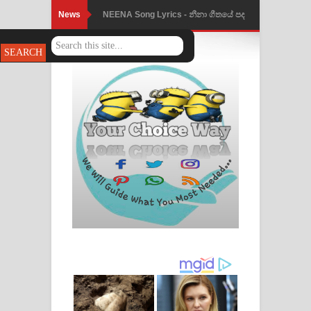
News
NEENA Song Lyrics - නීනා ගීතයේ පද
පෙළ
Ahimi Wimai Himi Song Lyrics - අහිමි
විමයි හිමි ගීතයේ පද පෙළ
Mathaka Parana Song Lyrics - මතක
පාරනා ගීතයේ පද පෙළ
Nimnadhen Song Lyrics - නිම්නාදෙන්
ගීතයේ පද පෙළ
Obamai Mage Adare Song Lyrics -
ඔබමයි මගේ ආදරේ ගීතයේ පද පෙළ
Pansal Gihin Song Lyrics - පන්සල් ගිහිං