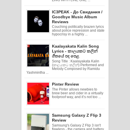
ZING WITH LINE ONE ...
IC3PEAK - До Свидания /
Goodbye Music Album
Reviews
Couching politically brazen lyrics
about police repression and state
hypocrisy in a highly ...
Kaalayakata Kalin Song
Lyrics - කාලයකට කලින්
ගීතයේ පද පෙළ
Song Title : Kaalayakata Kalin
(කාලයකට කලින්) Performed and
Melody Composed by Ramidu
Yashmintha ...
Pinter Review
The Pinter allows newbies to
brew beer and cider in a virtually
foolproof way, and it’s not too ...
Samsung Galaxy Z Flip 3
Review
Samsung's Galaxy Z Flip 3 isn't
flawless - the camera and battery