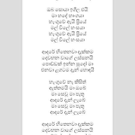
ඔබ සොයා ඉගිල එයි
Pemwanthiye Song Lyrics -
මා හදේ භෘංගයා
හැංගුවේ ඇයි ප්‍රියේ
පෙම්වන්තියේ ගීතයේ පද පෙළ
මල් විලේ හංසයා
හැංගුවේ ඇයි ප්‍රියේ
Manobhawa Song Lyrics - මනෝභව
මල් විලේ හංසයා
ගීතයේ පද පෙළ
ආදරේ හිතෙනවා දැක්කම
දෙවඟන වාගේ ලස්සනයි
Akahe Indala Song Lyrics - ආකාහේ
පොඩ්ඩක් ඉන්න සුදෝ මා
එනවා ළගටම දැන් හොඳයි
ඉඳලා ගීතයේ පද පෙළ
හැංගුවේ නෑ කිසිත්
Raawaya Song Lyrics - රාවය ගීතයේ
ඇත්තමයි මා ඔබේ
මා සෙවූ මා පැතූ
පද පෙළ
ආදරේ දැන් ලැබේ
මා සෙවූ මා පැතූ
ආදරේ දැන් ලැබේ
Saddeta Denna Song Lyrics - සද්දෙට
ආදරේ හිතෙනවා දැක්කම
දෙන්න ගීතයේ පද පෙළ
දෙවඟන වාගේ ලස්සනයි