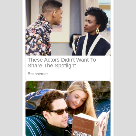
අම්මා ගීතයේ පද පෙළ
Gemak Deela Song Lyrics - ගේමක් දීලා
ගීතයේ පද පෙළ
Niwuna Numba Hinda Song Lyrics -
නිවුනා නුඹ හින්දා ගීතයේ පද පෙළ
Numba Dun Aadare Song Lyrics - නුඹ
දුන් ආදරේ ගීතයේ පද පෙළ
Liyamuda Dan Anagathe Song Lyrics
- ලියමුද දැන් අනාගතේ ගීතයේ පද පෙළ
Doni Song Lyrics - දෝණි ගීතයේ පද
පෙළ