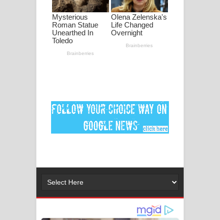
ගීතයේ පද පෙළ
Ankeliya Song Lyrics - අංකෙළිය ගීතයේ
පද පෙළ
DEAR GOD Song Lyrics - ඩියර් ගෝඩ්
ගීතයේ පද පෙළ
MANAMALA KATHA Song Lyrics -
මනමාල කතා ගීතයේ පද පෙළ
Dai Dai Lyrics - Shakira, Burna Boy |
2026 football world cup song lyrics
Lassana Amma Song Lyrics - ලස්සන