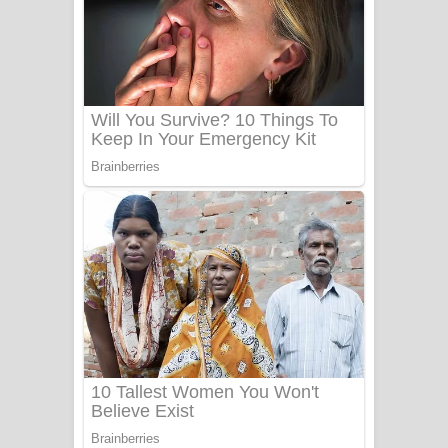
යායේ දිලෙනා ගීතයේ පද පෙළ
Ow Man Sosa Song Lyrics - ඔව් මං
සෝසා ගීතයේ පද පෙළ
Heavy Weight Song Lyrics
Aye Lanweela Song Lyrics - ආයේ
ලංවීලා ගීතයේ පද පෙළ
Ala purannata Song Lyrics - ආල
පුරන්නට ගීතයේ පද පෙළ
FEVER DREAM Lyrics - Alex Warren
BTS : Hooligan Lyrics