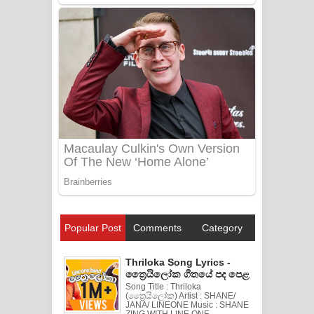
Popular Post
Comments
Category
Thriloka Song Lyrics -
ත්‍රෛයිලෝක ගීතයේ පද පෙළ
Song Title : Thriloka
(ත්‍රෛයිලෝක) Artist : SHANE/
JANA/ LINEONE Music : SHANE