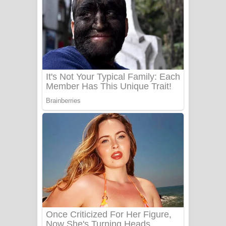
Mathaka Aluthin Liyanna Song Lyrics
- මතක අලුතින් ලියන්න ගීතයේ පද පෙළ
Sandak Awith Song Lyrics - සඳක් ඇවිත්
ගීතයේ පද පෙළ
Swetha Sande Song Lyrics - ශ්වේත
සඳේ ගීතයේ පද පෙළ
Ma Igili Giya Lyrics - මා ඉගිලී ගියා
ගීතයේ පද පෙළ
Ras Balan Song Lyrics - රැස් බලන්
ගීතයේ පද පෙළ