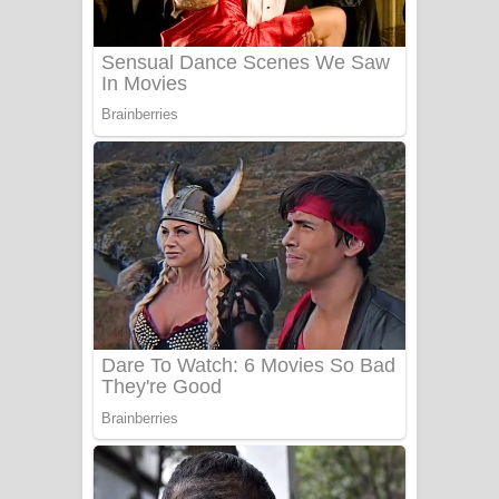
ලංවීලා ගීතයේ පද පෙළ
Ala purannata Song Lyrics - ආල
පුරන්නට ගීතයේ පද පෙළ
FEVER DREAM Lyrics - Alex Warren
BTS : Hooligan Lyrics
Apa Hamuwee Song Lyrics - අප හමුවී
ගීතයේ පද පෙළ
PATHINIYE Song Lyrics - පතිනියනේ
ගීතයේ පද පෙළ
Sorry Sir Song Lyrics - සොරි සර්
ගීතයේ පද පෙළ