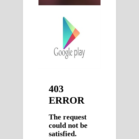
ගීතයේ පද පෙළ