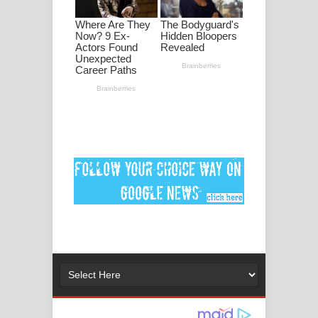
දුන් ආදරේ ගීතයේ පද පෙළ
Liyamuda Dan Anagathe Song Lyrics
- ලියමුද දැන් අනාගතේ ගීතයේ පද පෙළ
Doni Song Lyrics - දෝණි ගීතයේ පද
පෙළ
Benthara Palame Song Lyrics -
බෙන්තර පාලමේ ගීතයේ පද පෙළ
Sanda Babalena Song Lyrics - සඳ
බැබලෙන ගීතයේ පද පෙළ
Adare Wadi Nisa Song Lyrics - ආදරේ