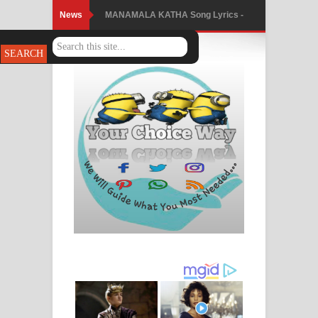
News
MANAMALA KATHA Song Lyrics -
මනමාල කතා ගීතයේ පද පෙළ
Dai Dai Lyrics - Shakira, Burna Boy |
2026 football world cup song lyrics
Lassana Amma Song Lyrics - ලස්සන
අම්මා ගීතයේ පද පෙළ
Gemak Deela Song Lyrics - ගේමක් දීලා
ගීතයේ පද පෙළ
Niwuna Numba Hinda Song Lyrics -
නිවුනා නුඹ හින්දා ගීතයේ පද පෙළ
Numba Dun Aadare Song Lyrics - නුඹ