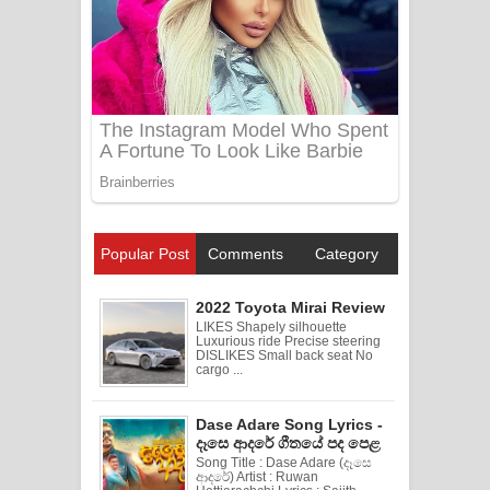
Popular Post
Comments
Category
2022 Toyota Mirai Review
LIKES Shapely silhouette
Luxurious ride Precise steering
DISLIKES Small back seat No
cargo ...
Dase Adare Song Lyrics -
දෑසෙ ආදරේ ගීතයේ පද පෙළ
Song Title : Dase Adare (දෑසෙ
ආදරේ) Artist : Ruwan