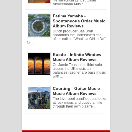
Hettiarachchi Lyrics : Sajith
Akmeemana Music ...
Fatima Yamaha -
Spontaneous Order Music
Album Reviews
Dutch producer Bas Bron
abandons the understated cool
of his cult hit “What’s a Girl to Do”
for ...
Kuedo - Infinite Window
Music Album Reviews
On Jamie Teasdale’s third solo
album, the UK musician
balances razor-sharp bass music
with ...
Courting - Guitar Music
Music Album Reviews
The Liverpool band’s debut looks
at rock music and quotidian life
through their own bizarre ...