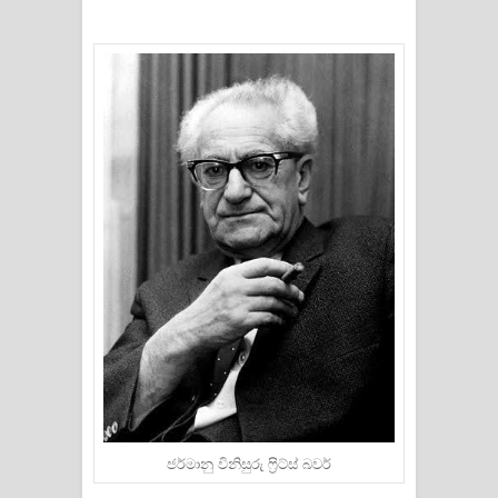
ජර්මානු විනිසුරු ෆ්‍රිට්ස් බවර්