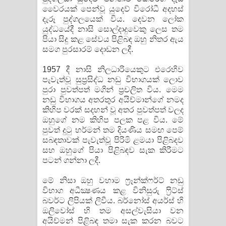
වෛරයක් පෙන්වූ යුදෙව් විරෝධී අදහස්
දැරූ පුද්ගලයෙක් විය. දෙවන ලෝක
යුද්ධයේදී නාසි සොල්දාදුවෙකු ලෙස තම
පියා සිදු කළ සේවය පිළිබඳ ඔහු නිතර ඇය
සමග පුරසාරම් දොඩන ලදී.
1957 දී නාසි නිලධාරියෙකුට එරෙහිව
පැවැත්වූ සුප්‍රසිද්ධ නඩු විභාගයක් ලොව
පුරා පුවත්පත් මගින් ප්‍රචලිත විය. මෙම
නඩු විභාගය අතරතුර අයිච්මාන්ගේ නමද
කිහිප වරක් සදහන් වූ අතර පුවත්පත් වලද
ඔහුගේ නම කිහිප පලක පළ විය. මේ
පුවත් දුටු හර්මන් තම දියණිය සමඟ පෙම්
සබඳතාවක් පැවැත්වූ පිරිමි ළමයා පිළිබදව
සහ ඔහුගේ පියා පිළිබඳව සැක කිරීමට
පටන් ගන්නා ලදී.
මේ නිසා ඔහු වහාම ෆ්‍රෑන්ක්ෆර්ට් නඩු
විභාග අධීක්‍ෂණය කළ විනිසුරු ෆ්‍රිට්ස්
බවර්ට ලිපියක් ලිවීය. බර්නෝස් අයර්ස් හි
ඔලිවෝස් හි තම අසල්වැසියා වන
අයිච්මන් පිළිබඳ තමා සැක කරන බවට