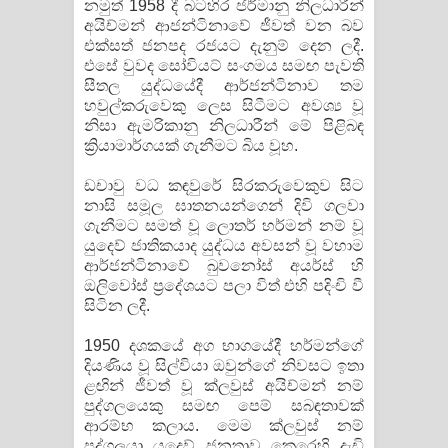
නමුත් 1958 දී බටහිර ජර්මානු නිලධාරීන්
අයිච්මන් ආජන්ටිනාවේ ජීවත් වන බව
එක්සත් ජනපද රජයට දැනුම් දෙන ලදී.
එසේ වුවද සෝවියට් සංගමය සමඟ පැවති
සීතල යුද්ධයේදී ආර්ජන්ටිනාව තම
හවුල්කරුවෙකු ලෙස සිටීමට අවශ්‍ය වූ
නිසා ඇමරිකානු නිලධාරීන් මේ පිළිබඳ
ක්‍රියාමාර්ගයක් ගැනීමට බිය වූහ.
ඩචාවු වධ කඳවුරේ සිරකරුවෙකුව සිට
නාසි සමූල ඝාතනයන්ගෙන් දිවි ගලවා
ගැනීමට සමත් වූ ලොතර් හර්මන් නම් වූ
යුදෙව් ජාතිකයාද යුද්ධය අවසන් වූ වහාම
ආර්ජන්ටිනාවේ බුවනෝස් අයර්ස් හි
ඔලිවෝස් ප්‍රදේශයට පලා විත් එහි පදිංචි වී
සිටින ලදී.
1950 දශකයේ අග භාගයේදී හර්මන්ගේ
දියණිය වූ සිල්වියා ඔවුන්ගේ නිවසට ඉතා
ළඟින් ජීවත් වූ ක්ලවුස් අයිච්මන් නම්
පුද්ගලයෙකු සමඟ පෙම් සබඳතාවක්
ආරම්භ කලාය. මෙම ක්ලවුස් නම්
පුද්ගලයා යුදෙව් ජනතාව කෙරෙහි දැඩි