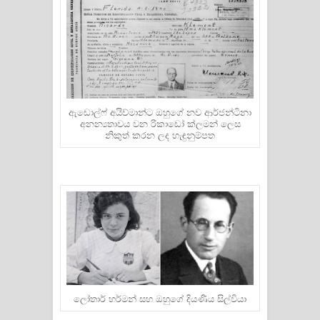
ඇඩොල්ෆ් අයිච්මාන්ට ඔහුගේ නව ආර්ජන්ටිනා
අනන්‍යතාවය වන රිකාඩෝ ක්ලමන් ලෙස
නිකුත් කරන ලද හැඳුනුම්පත
ලෝතාර් හර්මන් සහ ඔහුගේ දියණිය සිල්වියා