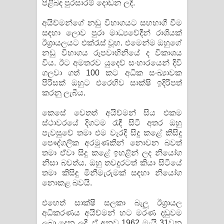
පිළිබඳ පුරසාරම් දොඩන ලදී.
අයිච්මන්ගේ නඩු විභාගයට සහභාගී වීම
සඳහා ලොව පුරා මාධ්‍යවේදීන් රාශියක්
ඊශ්‍රායලයට එක්රැස් වූහ. එමෙන්ම ඔහුගේ
නඩු විභාගය රූපවාහිනියේ ද විකාශය
විය. ඊට අමතරව යුදෙව් සංහාරයෙන් දිවි
ගලවා ගත් 100 කට අධික සංඛ්‍යාවක
පිරිසක් ඔහුට එරෙහිව සාක්ෂි ඉදිරිපත්
කරනු ලැබීය.
කෙසේ වෙතත් අයිච්මන් සිය එකම
ස්ථාවරයේ දිගටම රැඳී සිටි අතර ඔහු
පැවසුවේ තමා එම වැරදි සිදු කළේ කිසිදු
පෞද්ගලික අරමුණකින් නොවන බවත්
තමා ඒවා සිදු කළේ ඉහළින් ලද නියෝග
නිසා බවත්ය. ඔහු තවදුරටත් කියා සිටියේ
තමා කිසිඳු මිනීමැරුමක් සඳහා නියෝග
නොකළ බවයි.
එහෙත් සාක්ෂි සලකා බැලූ ඊශ්‍රායල
අධිකරණය අයිච්මන් හට මරණ දඩුවම
ලබා දෙන ලදී. ඒ අනුව 1962 මැයි 31වන