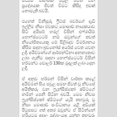
මධ්‍යම පාන්තික පවුල් ජීවත් වන
ප්‍රදේශයක ජීවත් විමට කිසිදු ඉඩක්
නොමැති බවයි.
එහෙත් විනිසුරු ෆ්‍රිට්ස් බවර්ගේ දැඩි
ඉල්ලීම නිසා එවකට මොසාඩ් නායකයාව
සිටි අයිසර් හරල් විසින් එෆ්රායිම්
හොෆ්ස්ටෙටර් නම් ඔවුන්ගේ තවත්
නියෝජිතයෙකු මේ පිළිබදව විමර්ශනය
කිරීම සදහා බුවනෝස් අයර්ස් වෙත යවන
ලදී. අයිච්මන්ගේ ආර්ජන්ටිනා අනන්‍යතාව
ලබා ගැනීම සඳහා හොෆ්ස්ටෙටර් විසින්
හර්මන්ට ඩොලර් 130ක මුදලක් ලබා දෙන
ලදී.
ඒ අනුව හර්මන් විසින් වාර්තා කළේ
අයිච්මන් සිය පවුල සමඟ ජීවත් වූ නිවසේ
අයිතිකරු වන ෆ්‍රැන්සිස්කෝ ෂ්මිට්ගේ
නමින් පෙනී සිටින බවයි. මෙම නිවස
ෆ්‍රැන්සිස්කෝ ෂ්මිට්ගේ යැයි තහවුරු වූ
නිසා මොසාඩ් සංවිධානය යළි අඩියක්
පිටුපසට ගත් අතර ඔවුන්ට ඒ සිටින්නේ
හරියටම අදාල පුද්ගලයාද යන්න තහවුරු