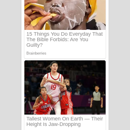
FEVER DREAM Lyrics - Alex Warren
BTS : Hooligan Lyrics
Apa Hamuwee Song Lyrics - අප හමුවී
ගීතයේ පද පෙළ
PATHINIYE Song Lyrics - පතිනියනේ
ගීතයේ පද පෙළ
Sorry Sir Song Lyrics - සොරි සර්
ගීතයේ පද පෙළ
Mathaka Aluthin Liyanna Song Lyrics
- මතක අලුතින් ලියන්න ගීතයේ පද පෙළ