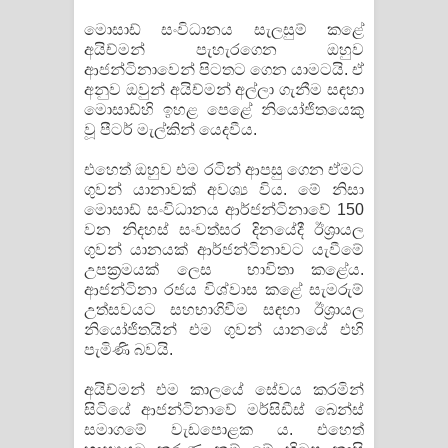
මොසාඩ් සංවිධානය සැලසුම් කළේ
අයිච්මන් පැහැරගෙන ඔහුව
ආජන්ටිනාවෙන් පිටතට ගෙන යාමටයි. ඒ
අනුව ඔවුන් අයිච්මන් අල්ලා ගැනීම සඳහා
මොසාඩ්හි ඉහළ පෙළේ නියෝජිතයෙකු
වූ පීටර් මැල්කින් යෙදවීය.
එහෙත් ඔහුව එම රටින් ආපසු ගෙන ඒමට
ගුවන් යානාවක් අවශ්‍ය විය. මේ නිසා
මොසාඩ් සංවිධානය ආර්ජන්ටිනාවේ 150
වන නිදහස් සංවත්සර දිනයේදී ඊශ්‍රායල
ගුවන් යානයක් ආර්ජන්ටිනාවට යැවීමේ
උපක්‍රමයක් ලෙස භාවිතා කළේය.
ආජන්ටිනා රජය විශ්වාස කළේ සැමරුම්
උත්සවයට සහභාගිවීම සඳහා ඊශ්‍රායල
නියෝජිතයින් එම ගුවන් යානයේ එහි
පැමිණි බවයි.
අයිච්මන් එම කාලයේ සේවය කරමින්
සිටියේ ආජන්ටිනාවේ මර්සිඩීස් බෙන්ස්
සමාගමේ වැඩපොළක ය. එහෙත්