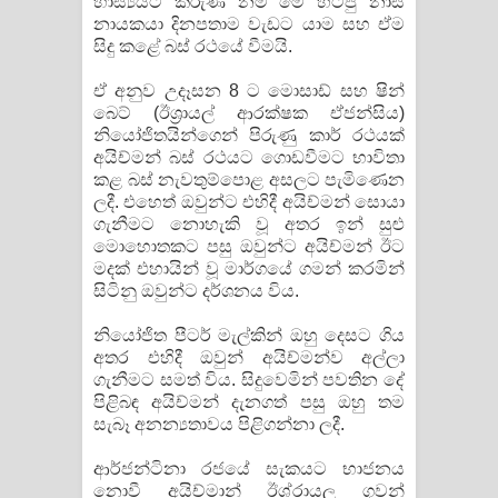
හාස්‍යයට කරුණ නම් මේ හිටපු නාසි
නායකයා දිනපතාම වැඩට යාම සහ ඒම
සිදු කළේ බස් රථයේ වීමයි.
ඒ අනුව උදෑසන 8 ට මොසාඩ් සහ ෂින්
බෙට් (ඊශ්‍රායල් ආරක්ෂක ඒජන්සිය)
නියෝජිතයින්ගෙන් පිරුණු කාර් රථයක්
අයිච්මන් බස් රථයට ගොඩවීමට භාවිතා
කළ බස් නැවතුම්පොළ අසලට පැමිණෙන
ලදී. එහෙත් ඔවුන්ට එහිදී අයිච්මන් සොයා
ගැනීමට නොහැකි වූ අතර ඉන් සුළු
මොහොතකට පසු ඔවුන්ට අයිච්මන් ඊට
මදක් එහායින් වූ මාර්ගයේ ගමන් කරමින්
සිටිනු ඔවුන්ට දර්ශනය විය.
නියෝජිත පීටර් මැල්කින් ඔහු දෙසට ගිය
අතර එහිදී ඔවුන් අයිච්මන්ව අල්ලා
ගැනීමට සමත් විය. සිදුවෙමින් පවතින දේ
පිළිබඳ අයිච්මන් දැනගත් පසු ඔහු තම
සැබෑ අනන්‍යතාවය පිළිගන්නා ලදී.
ආර්ජන්ටිනා රජයේ සැකයට භාජනය
නොවී අයිච්මාන් ඊශ්රායල ගුවන්