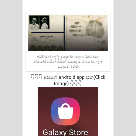
අයිච්මන් අල්ලා ගැනීම සඳහා ඊශ්රායල
නියෝජිතයින් විසින් එකතු කර ගන්නා ලද
ඔහුගේ දත්ත
👇👇👇 අපගේ android app එක(Click
Image) 👇👇👇