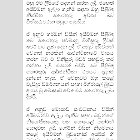
ඔහු එම ලිපියේ සදහන් කරන ලදී. එහෙත්
අයිච්මන් අල්ලා ගැනීම සඳහා ඔහු පිළිබඳ
නිශ්චිත තොරතුරු අවශ්‍ය බව
විනිසුරුවරයා ඔහුට පැවසීය.
ඒ අනුව හර්මන් විසින් අයිච්මන් පිළිබඳ
තව තොරතුරු ජර්මානු විනිසුරු ෆ්‍රිට්ස්
බවර් හට ලබා දෙන ලදී. ඒ අනුව අයිච්මන්
වෙනත් නමකින් ආජන්ටිනාවේ වාසය
කරන බව ට විනිසුරු බවර් තහවුරු කර
ගන්නා ලදී. එහෙත් බවර් මේ පිළිබඳ
තොරතුරු ආර්ජන්ටිනා රජයට දැනුම්
දුන්නේ නැත. ඒ වෙනුවට ඔහු කළේ
වැඩිදුර විමර්ශනයන් සඳහා ඊශ්රායල් බුද්ධි
අංශය වූ මොසාඩ් වෙත එම තොරතුරු ලබා
දීමයි.
ඒ අනුව මොසාඩ් සංවිධානය විසින්
අයිච්මන්ව අල්ලා ගැනීම සඳහා ඔවුන්ගේ
නියෝජිතයෙකු වන යොයෙල් ගෝරන්
යොදවන ලදී. ගෝර්න් විසින් නිගමනය
කළේ අයිච්මන් බුවනෝස් අයර්ස් හි