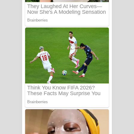
Katakara Song Lyrics - කටකාර ගීතයේ
පද පෙළ
Tharu Yaye Dilena Song Lyrics - තරු
යායේ දිලෙනා ගීතයේ පද පෙළ
Ow Man Sosa Song Lyrics - ඔව් මං
සෝසා ගීතයේ පද පෙළ
Heavy Weight Song Lyrics
Aye Lanweela Song Lyrics - ආයේ
ලංවීලා ගීතයේ පද පෙළ
Ala purannata Song Lyrics - ආල
පුරන්නට ගීතයේ පද පෙළ