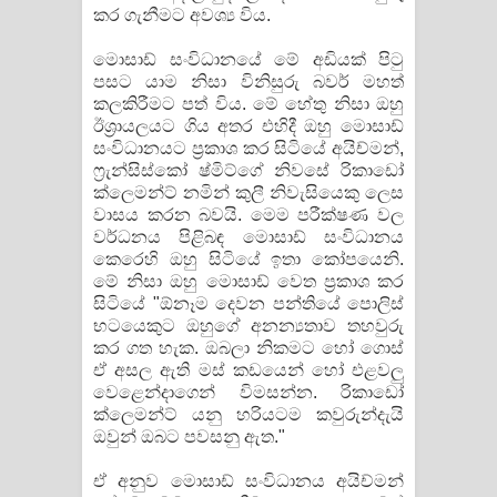
කර ගැනීමට අවශ්‍ය විය.
මොසාඩ් සංවිධානයේ මේ අඩියක් පිටු
පසට යාම නිසා විනිසුරු බවර් මහත්
කලකිරීමට පත් විය. මේ හේතු නිසා ඔහු
ඊශ්‍රායලයට ගිය අතර එහිදී ඔහු මොසාඩ්
සංවිධානයට ප්‍රකාශ කර සිටියේ අයිච්මන්,
ෆ්‍රැන්සිස්කෝ ෂ්මිට්ගේ නිවසේ රිකාඩෝ
ක්ලෙමන්ට් නමින් කුලී නිවැසියෙකු ලෙස
වාසය කරන බවයි. මෙම පරීක්ෂණ වල
වර්ධනය පිළිබඳ මොසාඩ් සංවිධානය
කෙරෙහි ඔහු සිටියේ ඉතා කෝපයෙනි.
මේ නිසා ඔහු මොසාඩ් වෙත ප්‍රකාශ කර
සිටියේ "ඕනෑම දෙවන පන්තියේ පොලිස්
භටයෙකුට ඔහුගේ අනන්‍යතාව තහවුරු
කර ගත හැක. ඔබලා නිකමට හෝ ගොස්
ඒ අසල ඇති මස් කඩයෙන් හෝ එළවලු
වෙළෙන්දාගෙන් විමසන්න. රිකාඩෝ
ක්ලෙමන්ට් යනු හරියටම කවුරුන්දැයි
ඔවුන් ඔබට පවසනු ඇත."
ඒ අනුව මොසාඩ් සංවිධානය අයිච්මන්