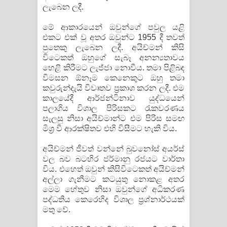
ලැබෙන ලදී.
මේ ආකාරයෙන් ඔවුන්ගේ පවුල යළි
එකට එක් වූ අතර ඔවුන්ට 1955 දී තවත්
පුතෙකු ලැබෙන ලදී. අයිච්මන් කිසි
විටෙකත් ඔහුගේ සැබෑ අනන්‍යතාවය
හෙළි කිරීමට ලැජ්ජා නොවීය. තමා පිළිබඳ
විමසන ඕනෑම කෙනෙකුට ඔහු තමා
කවුරුන්දැයි විවෘතව ප්‍රකාශ කරන ලදී. එම
කාලයේදී ආර්ජන්ටිනාව යුද්ධයෙන්
පලාගිය විශාල පිරිසකට රැකවරණය
සැලසු නිසා අයිච්මාන්ට එම පිරිස සමඟ
මිශ්‍ර වී ආරක්ෂිතව එහි විසීමට හැකි විය.
අයිච්මන් ජීවත් වන්නේ බුවනෝස් අයර්ස්
වල බව බටහිර ජර්මානු රජයට වාර්තා
විය. එහෙත් ඔවුන් කිසිවිටෙකත් අයිච්මන්
අල්ලා ගැනීමට කටයුතු නොකළ අතර
මෙම හේතුව නිසා ඔවුන්ගේ අධිකරණ
පද්ධතිය කෙරෙහිද විශාල ප්‍රශ්නාර්ථයක්
මතු වේ.