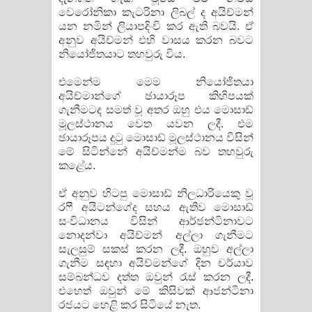
වෙරෝනිකා කැටරිනා ලිබල් ද අයිච්මන්
යන නමින් ලියාපදිංචි කර ඇති බවයි. ඒ
අනුව අයිච්මන් එහි වාසය කරන බවට
නියෝජිතයාට තහවුරු විය.
එමෙන්ම මෙම නියෝජිතයා
අයිච්මාන්ගේ ඡායාරූප කිහිපයක්
ගැනීමටද සමත් වූ අතර ඔහු එය මොසාඩ්
මූලස්ථානය වෙත යවන ලදී. එම
ඡායාරූපය දුටු මොසාඩ් මූලස්ථානය විසින්
මේ සිටින්නේ අයිච්මන්ම බව තහවුරු
කළේය.
ඒ අනුව හිටපු මොසාඩ් නිලධාරියෙකු වූ
රෆී අයිටන්ගේද සහය ඇතිව මොසාඩ්
සංවිධානය විසින් ආර්ජන්ටිනාවට
නොදන්වා අයිච්මන් අල්ලා ගැනීමට
සැලසුම් සකස් කරන ලදී. ඔහුව අල්ලා
ගැනීම සඳහා අයිච්මන්ගේ දින චර්යාව
සම්බන්ධව දත්ත ඔවුන් රැස් කරන ලදී.
එහෙත් ඔවුන් මේ කිසිවක් ආජන්ටිනා
රජයට හෙළි කර සිටියේ නැත.