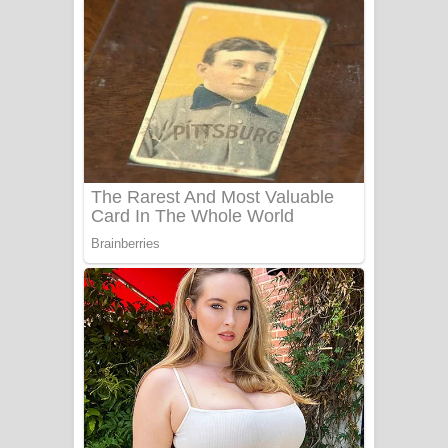
- ලියමුද දැන් අනාගතේ ගීතයේ පද පෙළ
Doni Song Lyrics - දෝණි ගීතයේ පද
පෙළ
Benthara Palame Song Lyrics -
බෙන්තර පාලමේ ගීතයේ පද පෙළ
Sanda Babalena Song Lyrics - සඳ
බැබලෙන ගීතයේ පද පෙළ
Adare Wadi Nisa Song Lyrics - ආදරේ
වැඩි නිසා ගීතයේ පද පෙළ
UNUHUMA Song Lyrics - උණුහුම
ගීතයේ පද පෙළ