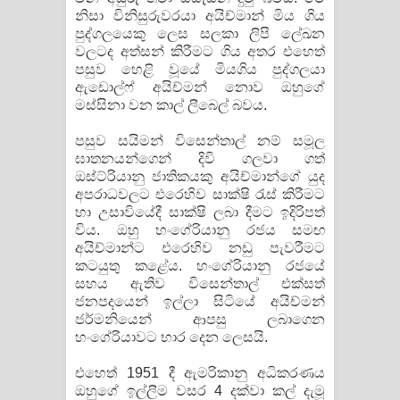
නිසා විනිසුරුවරයා අයිච්මාන් මිය ගිය
පුද්ගලයෙකු ලෙස සලකා ලිපි ලේඛන
වලටද අත්සන් කිරීමට ගිය අතර එහෙත්
පසුව හෙළි වූයේ මියගිය පුද්ගලයා
ඇඩොල්ෆ් අයිච්මන් නොව ඔහුගේ
මස්සිනා වන කාල් ලීබෙල් බවය.
පසුව සයිමන් විසෙන්තාල් නම් සමූල
ඝාතනයන්ගෙන් දිවි ගලවා ගත්
ඔස්ට්රියානු ජාතිකයකු අයිච්මාන්ගේ යුද
අපරාධවලට එරෙහිව සාක්ෂි රැස් කිරීමට
හා උසාවියේදී සාක්ෂි ලබා දීමට ඉදිරිපත්
විය. ඔහු හංගේරියානු රජය සමඟ
අයිච්මාන්ට එරෙහිව නඩු පැවරීමට
කටයුතු කළේය. හංගේරියානු රජයේ
සහය ඇතිව විසෙන්තාල් එක්සත්
ජනපදයෙන් ඉල්ලා සිටියේ අයිච්මන්
ජර්මනියෙන් ආපසු ලබාගෙන
හංගේරියාවට භාර දෙන ලෙසයි.
එහෙත් 1951 දී ඇමරිකානු අධිකරණය
ඔහුගේ ඉල්ලීම වසර 4 දක්වා කල් දැමූ