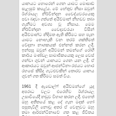
යානයට හොරෙන් ගෙන යාමට මොසාඩ්
සැලසුම් කළේය. මේ හේතුව නිසා ඔවුන්
ඊශ්රායල නිර්වින්දන වෛද්යවරයෙකු
පවා බඳවා ගත්තේ අයිච්මාන් නිහඩව තබා
ගැනීමට අවශ්‍ය වූ නිසාය. මෙම
නිර්වින්දන වෛද්‍යවරයා විසින්
අයිච්මාන්ට නිදිමත ඇති කිරීමට සහ පැන
යාමට නොහැකි වන තරම් ශක්තිමත්
වේදනා නාශකයක් එන්නත් කරන ලදී.
ඉන්පසු ඔවුන් අයිච්මන් තමන්ගේ රෝගී
කාර්ය මණ්ඩල සාමාජිකයෙකු ලෙස වෙස්
ගන්වා ගුවන් යානයට ගෙන යන ලදී. ඒ
ආකාරයට ඔවුන් ආජන්ටිනා රජයට හොර
රහසේ කිසිදු ගැටළුවකින් තොරව යානය
ගුවන් ගත කිරීමට සමත් විය.
1961 දී ඇඩොල්ෆ් අයිච්මන්ගේ යුද
අපරාධ වලට එරෙහිව ඊශ්රායල
උසාවියේදී නඩුව විභාග කරන ලදී. එහෙත්
ඔහු අතීතයේ කළ දේ ගැන මදක් හෝ
පසුතැවිලි නොවූ අතර ඒ වෙනුවට ඔහු
තමා ආර්ජන්ටිනාවේ ගත කළ ජීවිතය