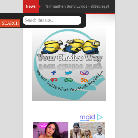
News
Obamai Mage Adare Song Lyrics -
ඔබමයි මගේ ආදරේ ගීතයේ පද පෙළ
Pansal Gihin Song Lyrics - පන්සල් ගිහිං
ගීතයේ පද පෙළ
Ankeliya Song Lyrics - අංකෙළිය ගීතයේ
පද පෙළ
DEAR GOD Song Lyrics - ඩියර් ගෝඩ්
ගීතයේ පද පෙළ
MANAMALA KATHA Song Lyrics -
මනමාල කතා ගීතයේ පද පෙළ
Dai Dai Lyrics - Shakira, Burna Boy |