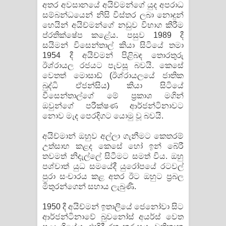
අතර අවසානයේ අයිච්මන්ගේ යුද අපරාධ
සම්බන්ධයෙන් නිසි විස්තර ලබා නොදුන්
හෙයින් අයිච්මන්ගේ නඩුව විභාග කිරීම
ප්රතික්ෂේප කළේය. පසුව 1989 දී
සයිමන් විසෙන්තාල් කියා සිටියේ තමා
1954 දී අයිච්මන් පිළිබඳ තොරතුරු
ඊශ්රායල රජයට පැවසූ බවයි. කෙසේ
වෙතත් මොසාඩ් (ඊශ්රායලයේ ජාතික
බුද්ධි ඒජන්සිය) කියා සිටියේ
වීසෙන්තාල්ගේ මේ ප්‍රකාශ මගින්
ඔවුන්ගේ පරීක්ෂණ ආර්ජන්ටිනාවට
නොව මැද පෙරදිගට යොමු වූ බවයි.
අයිච්මාන් ඔහුව අල්ලා ගැනීමට කෙතරම්
උත්සාහ කළද කෙසේ හෝ ඉන් බේරී
තවමත් නිදැල්ලේ සිටීමට සමත් විය. ඔහු
පශ්චාත් යුධ සමයේදී යුරෝපයේ රටවල්
පුරා සංචාරය කළ අතර ඊට ඔහුට ප්‍රබල
මිතුරන්ගෙන් සහාය ලැබුණි.
1950 දී අයිච්මන් ඉතාලියේ ජෙනෝවා සිට
ආර්ජන්ටිනාවේ බුවනෝස් අයර්ස් වෙත