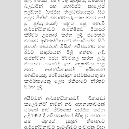
පලා ගියේය. එහිදී රතු කුරුසය, වතිකානු
බලධාරීන් සහ හෝර්ස්ට් කාලෝස්
ෆුල්ඩ්නර් (එස්එස් නිලධාරියෙකුව සිට
පසුව මිනිස් ජාවාරම්කරුවෙකු බවට පත්
වූ පුද්ගලයෙක්) ඔහුට හසු නොවී
ආර්ජන්ටිනාවට ආරක්ෂිතව පියාසර
කිරීමට උපකාර කරන ලදී. එමෙන්ම
එවකට ආර්ජන්ටිනාවේ ජනාධිපතිව සිටි
ජුවාන් පෙරොන් විසින් අයිච්මන්ව තම
රටට සාදරයෙන් පිළි ගන්නා ලදී.
ආජන්ටිනා රජය පිටුවහල් කරනු ලැබූ
ජනතාව කෙරෙහි ඉතා අනුකම්පා කළ
අතර ආජන්ටිනාවේදී අයිච්මාන්
ගොවියෙකු, රෙදි සෝදන සේවකයෙකු හා
කාර්මිකයෙකු ලෙස රැකියාවේ නිරතව
සිටින ලදී.
අයිච්මන් ආර්ජන්ටිනාවේදී 'රිකාඩෝ
ක්ලෙමන්ට්' නමින් නව අනන්‍යතාවයක්
යටතේ නව ජීවිතයක් ආරම්භ කරන
ලදී.1952 දී අයිච්මාන්ගේ බිරිඳ වූ වේරාට
සහ ඔහුගේ පුතුන් තිදෙනාට
ආර්ජන්ටිනාවට පැමිණීමට සංචාරක වීසා