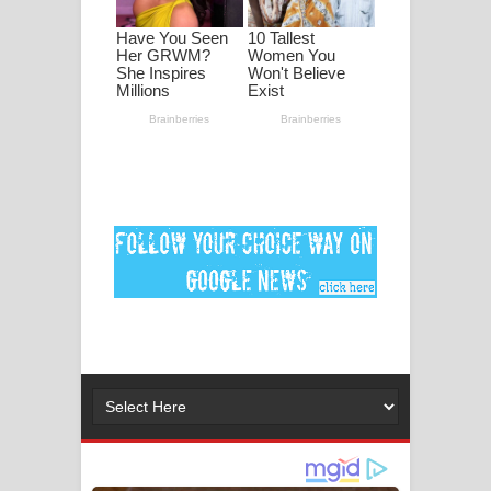
2026 football world cup song lyrics
Lassana Amma Song Lyrics - ලස්සන
අම්මා ගීතයේ පද පෙළ
Gemak Deela Song Lyrics - ගේමක් දීලා
ගීතයේ පද පෙළ
Niwuna Numba Hinda Song Lyrics -
නිවුනා නුඹ හින්දා ගීතයේ පද පෙළ
Numba Dun Aadare Song Lyrics - නුඹ
දුන් ආදරේ ගීතයේ පද පෙළ
Liyamuda Dan Anagathe Song Lyrics