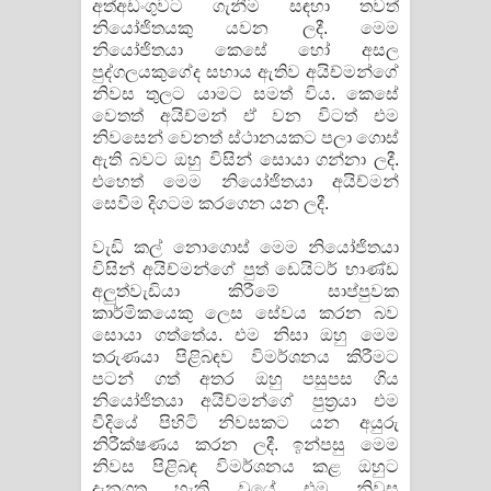
අත්අඩංගුවට ගැනීම සඳහා තවත්
නියෝජිතයකු යවන ලදී. මෙම
නියෝජිතයා කෙසේ හෝ අසල
පුද්ගලයකුගේද සහාය ඇතිව අයිච්මන්ගේ
නිවස තුලට යාමට සමත් විය. කෙසේ
වෙතත් අයිච්මන් ඒ වන විටත් එම
නිවසෙන් වෙනත් ස්ථානයකට පලා ගොස්
ඇති බවට ඔහු විසින් සොයා ගන්නා ලදී.
එහෙත් මෙම නියෝජිතයා අයිච්මන්
සෙවීම දිගටම කරගෙන යන ලදී.
වැඩි කල් නොගොස් මෙම නියෝජිතයා
විසින් අයිච්මන්ගේ පුත් ඩෙයිටර් භාණ්ඩ
අලුත්වැඩියා කිරීමේ සාප්පුවක
කාර්මිකයෙකු ලෙස සේවය කරන බව
සොයා ගත්තේය. එම නිසා ඔහු මෙම
තරුණයා පිළිබඳව විමර්ශනය කිරීමට
පටන් ගත් අතර ඔහු පසුපස ගිය
නියෝජිතයා අයිච්මන්ගේ පුත්‍රයා එම
වීදියේ පිහිටි නිවසකට යන අයුරු
නිරීක්ෂණය කරන ලදී. ඉන්පසු මෙම
නිවස පිළිබඳ විමර්ශනය කළ ඔහුට
දැනගත හැකි වූයේ එම නිවස