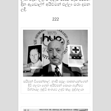
දින ඇඩොල්ෆ් අයිච්මන් එල්ලා මරා දමන
ලදී.
222
සයිමන් විසෙන්තාල්. නාසි සමූල ඝාතනයන්ගෙන්
දිවි ගලවා ගෙන අයිච්මන් සොයා ගැනීමට
ඊශ්රායල බුද්ධි අංශයට උදව් කළ පුද්ගලයා