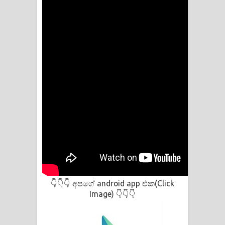
අපගේ android app එක(Click
👇👇👇
Image)
👇👇👇