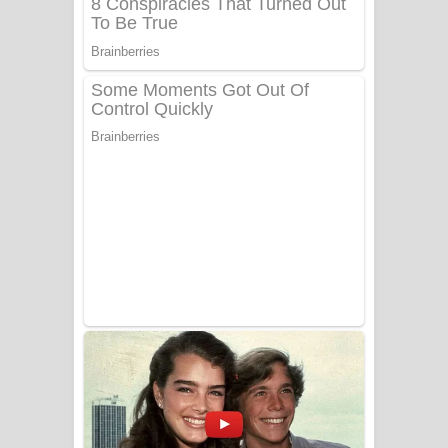
Tharu Yaye Dilena Song Lyrics - තරු
යායේ දිලෙනා ගීතයේ පද පෙළ
Ow Man Sosa Song Lyrics - ඔව් මං
සෝසා ගීතයේ පද පෙළ
Heavy Weight Song Lyrics
Aye Lanweela Song Lyrics - ආයේ
ලංවීලා ගීතයේ පද පෙළ
Ala purannata Song Lyrics - ආල
පුරන්නට ගීතයේ පද පෙළ
FEVER DREAM Lyrics - Alex Warren
BTS : Hooligan Lyrics