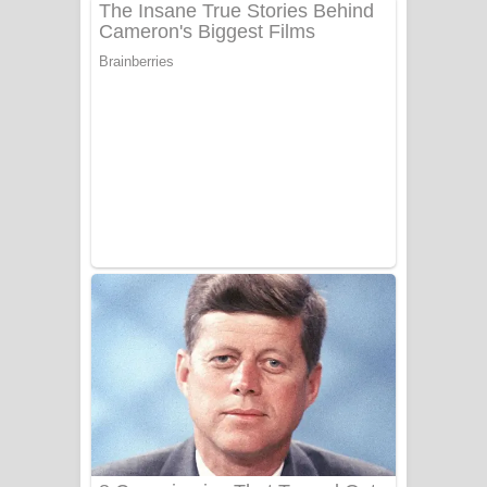
පෙළ
Benthara Palame Song Lyrics -
බෙන්තර පාලමේ ගීතයේ පද පෙළ
Sanda Babalena Song Lyrics - සඳ
බැබලෙන ගීතයේ පද පෙළ
Adare Wadi Nisa Song Lyrics - ආදරේ
වැඩි නිසා ගීතයේ පද පෙළ
UNUHUMA Song Lyrics - උණුහුම
ගීතයේ පද පෙළ
Katakara Song Lyrics - කටකාර ගීතයේ
පද පෙළ