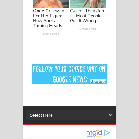
අම්මා ගීතයේ පද පෙළ
Gemak Deela Song Lyrics - ගේමක් දීලා
ගීතයේ පද පෙළ
Niwuna Numba Hinda Song Lyrics -
නිවුනා නුඹ හින්දා ගීතයේ පද පෙළ
Numba Dun Aadare Song Lyrics - නුඹ
දුන් ආදරේ ගීතයේ පද පෙළ
Liyamuda Dan Anagathe Song Lyrics
- ලියමුද දැන් අනාගතේ ගීතයේ පද පෙළ
Doni Song Lyrics - දෝණි ගීතයේ පද