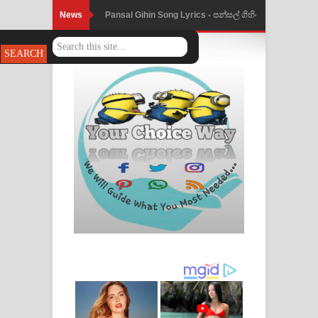
News
Pansal Gihin Song Lyrics - පන්සල් ගිහිං
ගීතයේ පද පෙළ
Ankeliya Song Lyrics - අංකෙළිය ගීතයේ
පද පෙළ
DEAR GOD Song Lyrics - ඩියර් ගෝඩ්
ගීතයේ පද පෙළ
MANAMALA KATHA Song Lyrics -
මනමාල කතා ගීතයේ පද පෙළ
Dai Dai Lyrics - Shakira, Burna Boy |
2026 football world cup song lyrics
Lassana Amma Song Lyrics - ලස්සන