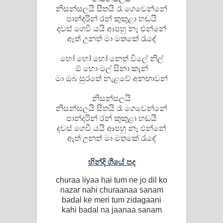
නිසන්සලයි සීතයි රෑ ගෙවෙන්නේ
පාන්දරින් රන් කුකුළා හඬයි
දවස් ගෙවී යයි ආපහු නෑ එන්නේ
ඈත් උනත් මා මතකේ රැඳේ
හෝ හෝ හෝ නෙත් විලේ නිල්
ඕ හො මල් සිනා කැන්
මා ඔබ සුරතේ නැළවේ අනඟාවන්
නිසන්සලයි
නිසන්සලයි සීතයි රෑ ගෙවෙන්නේ
පාන්දරින් රන් කුකුළා හඬයි
දවස් ගෙවී යයි ආපහු නෑ එන්නේ
ඈත් උනත් මා මතකේ රැඳේ
හින්දි ගීයේ පද
churaa liyaa hai tum ne jo dil ko
nazar nahi churaanaa sanam
badal ke meri tum zidagaani
kahi badal na jaanaa sanam