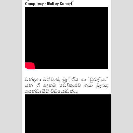
Composer : Walter Scharf
වන්දනා ව්ශ්වාස්, මුල් ගීය හා "චුරාලියා"
යන ගී දෙකම වේදිකාවේ ගයා මූලාශ්‍ර
පෙන්වා සිටි වීඩියෝවක්. ..