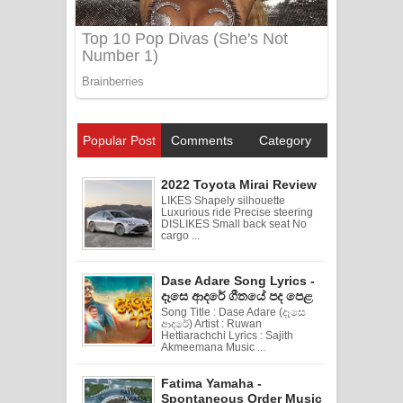
Popular Post
Comments
Category
2022 Toyota Mirai Review
LIKES Shapely silhouette
Luxurious ride Precise steering
DISLIKES Small back seat No
cargo ...
Dase Adare Song Lyrics -
දෑසෙ ආදරේ ගීතයේ පද පෙළ
Song Title : Dase Adare (දෑසෙ
ආදරේ) Artist : Ruwan
Hettiarachchi Lyrics : Sajith
Akmeemana Music ...
Fatima Yamaha -
Spontaneous Order Music