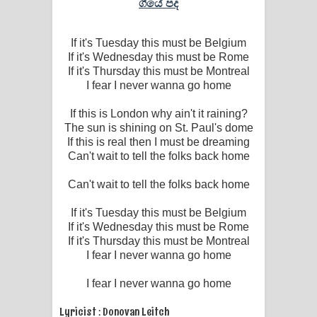
ගීයේ පද
If it's Tuesday this must be Belgium
If it's Wednesday this must be Rome
If it's Thursday this must be Montreal
I fear I never wanna go home
If this is London why ain't it raining?
The sun is shining on St. Paul's dome
If this is real then I must be dreaming
Can't wait to tell the folks back home
Can't wait to tell the folks back home
If it's Tuesday this must be Belgium
If it's Wednesday this must be Rome
If it's Thursday this must be Montreal
I fear I never wanna go home
I fear I never wanna go home
Lyricist : Donovan Leitch