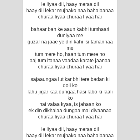
le liyaa dil, haay meraa dil
haay dil lekar mujhako naa bahalaanaa
churaa liyaa churaa liyaa hai
bahaar ban ke aaun kabhi tumhaari
duniyaa me
guzar na jaae ye din kahi isi tamannaa
me
tum mere ho, haan tum mere ho
aaj tum itanaa vaadaa karate jaanaa
churaa liyaa churaa liyaa hai
sajaaungaa lut kar bhi tere badan ki
doli ko
lahu jigar kaa dungaa hasi labo ki laali
ko
hai vafaa kyaa, is jahaan ko
ek din dikhalaa dungaa mai divaanaa
churaa liyaa churaa liyaa hai
le liyaa dil, haay meraa dil
haay dil lekar mujhako naa bahalaanaa