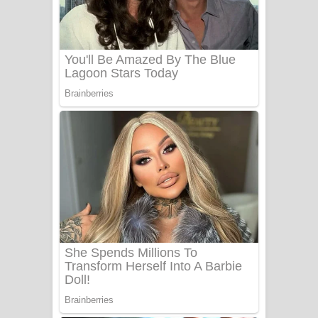
Apa Hamuwee Song Lyrics - අප හමුවී
ගීතයේ පද පෙළ
PATHINIYE Song Lyrics - පතිනියනේ
ගීතයේ පද පෙළ
Sorry Sir Song Lyrics - සොරි සර්
ගීතයේ පද පෙළ
Mathaka Aluthin Liyanna Song Lyrics
- මතක අලුතින් ලියන්න ගීතයේ පද පෙළ
Sandak Awith Song Lyrics - සඳක් ඇවිත්
ගීතයේ පද පෙළ