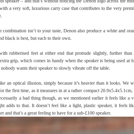
oth speaker – and that’s without noticing the Denon logo across the mi
s with a very soft, luxurious carry case that contributes to the very pre
.
ur combination isn’t to your taste, Denon also produce a white and ora
nd black is best, but each to their own.
with rubberised feet at either end that protrude slightly, further than
r extra grip, which comes in handy when the speaker is being used at h
 nobody wants their speaker to slowly vibrate off the table.
ke an optical illusion, simply because it’s heavier than it looks. We 
or the first time, as it measures in at a rather compact 20.9x5.4x5.1cm,
cessarily a bad thing though, as we mentioned earlier it feels like a v
 adds to that. It doesn’t feel like a light, plastic speaker, it feels li
r and that’s a great feeling to have for a sub-£100 speaker.