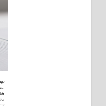
nge
ead.
ghts
for
our