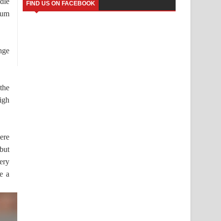
ddle
FIND US ON FACEBOOK
mium
nge
 the
igh
were
 but
ery
ke a