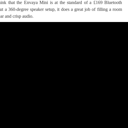
hink that the Envaya Mini is at the standard of a £169 Bluetooth
t a 360-degree speaker setup, it does a great job of filling a room
ar and crisp audio.
 ගීතයේ පද පෙළ
යේ පද පෙළ