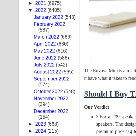
►
2021
(6975)
Swetha Sande Song Lyrics - ශ්වේත සඳේ ගීතයේ පද
▼
2022
(6405)
January 2022
(543)
Ma Igili Giya Lyrics - මා ඉගිලී ගියා ගීතයේ පද පෙළ
February 2022
(587)
Ras Balan Song Lyrics - රැස් බලන් ගීතයේ පද පෙළ
March 2022
(666)
April 2022
(630)
Hoda sihiyen Song Lyrics - හොද සිහියෙන් ගීතයේ ප
May 2022
(616)
June 2022
Awanken Song Lyrics - අවංකෙන් ගීතයේ පද පෙළ
(586)
July 2022
(542)
The Envaya Mini is a relat
Pa Sina Song Lyrics - පෑ සිනා ගීතයේ පද පෙළ
August 2022
(565)
it have what it takes to fe
September 2022
Pemwanthiye Song Lyrics - පෙම්වන්තියේ ගීතයේ ප
(574)
October 2022
(548)
Should I Buy 
Manobhawa Song Lyrics - මනෝභව ගීතයේ පද පෙළ
November 2022
(394)
Our Verdict
Akahe Indala Song Lyrics - ආකාහේ ඉඳලා ගීතයේ ප
December 2022
For a £99 speaker
(154)
Raawaya Song Lyrics - රාවය ගීතයේ පද පෙළ
speakers. The desig
►
2023
(668)
►
2024
(215)
premium price tag 
Saddeta Denna Song Lyrics - සද්දෙට දෙන්න ගීතයේ