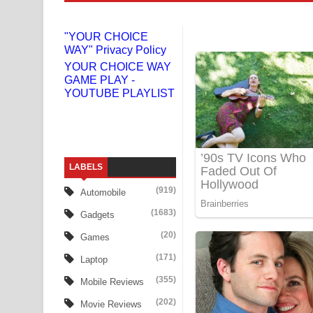
Niwuna Numba Hinda Song Lyrics - නිවුනා නුඹ හින
"YOUR CHOICE
WAY" Privacy Policy
Numba Dun Aadare Song Lyrics - නුඹ දුන් ආදරේ ග
YOUR CHOICE WAY
GAME PLAY -
Liyamuda Dan Anagathe Song Lyrics - ලියමුද දැන
YOUTUBE PLAYLIST
Doni Song Lyrics - දෝණි ගීතයේ පද පෙළ
Benthara Palame Song Lyrics - බෙන්තර පාලමේ ගී
LABELS
Sanda Babalena Song Lyrics - සඳ බැබලෙන ගීතයේ
(919)
Automobile
Adare Wadi Nisa Song Lyrics - ආදරේ වැඩි නිසා ගී
(1683)
Gadgets
UNUHUMA Song Lyrics - උණුහුම ගීතයේ පද පෙළ
(20)
Games
(171)
Laptop
Katakara Song Lyrics - කටකාර ගීතයේ පද පෙළ
(355)
Mobile Reviews
Tharu Yaye Dilena Song Lyrics - තරු යායේ දිලෙනා
(202)
Movie Reviews