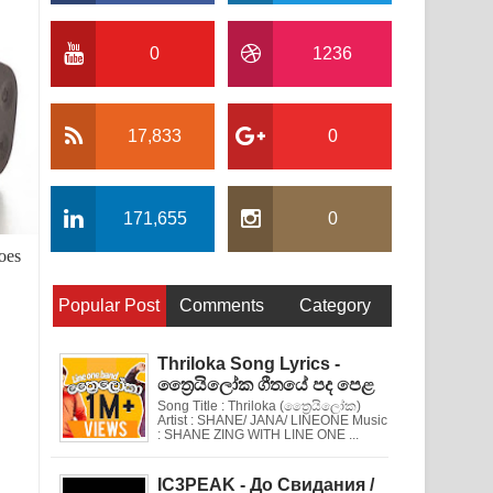
0
1236
17,833
0
171,655
0
oes
Popular Post
Comments
Category
Thriloka Song Lyrics -
ත්‍රෛයිලෝක ගීතයේ පද පෙළ
Song Title : Thriloka (ත්‍රෛයිලෝක)
Artist : SHANE/ JANA/ LINEONE Music
: SHANE ZING WITH LINE ONE ...
IC3PEAK - До Свидания /