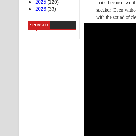
►
2025
(120)
that’s because we t
►
2026
(33)
speaker. Even withou
Kaalaya Song Lyrics - කාලය ගීතයේ පද පෙළ
with the sound of cle
Aramuna Song Lyrics - අරමුණ ගීතයේ පද පෙළ
SPONSOR
Sandata Duka Hithila Song Lyrics - සඳට දුක හිතිලා
Sihina Song Lyrics - සිහින ගීතයේ පද පෙළ
Father Song Lyrics - ෆාදර් ගීතයේ පද පෙළ
Dannawada Mawa Song Lyrics - දන්නවාද මාව ගීත
NEENA Song Lyrics - නීනා ගීතයේ පද පෙළ