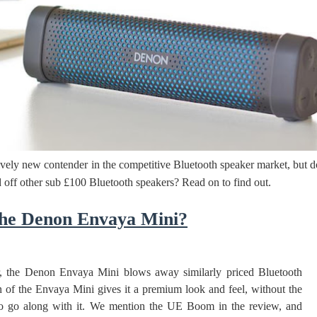
 පෙළ
ද පෙළ
ively new contender in the competitive Bluetooth speaker market, but d
nd off other sub £100 Bluetooth speakers? Read on to find out.
ද පෙළ
The Denon Envaya Mini?
ද පෙළ
, the Denon Envaya Mini blows away similarly priced Bluetooth
n of the Envaya Mini gives it a premium look and feel, without the
to go along with it. We mention the UE Boom in the review, and
 පද පෙළ