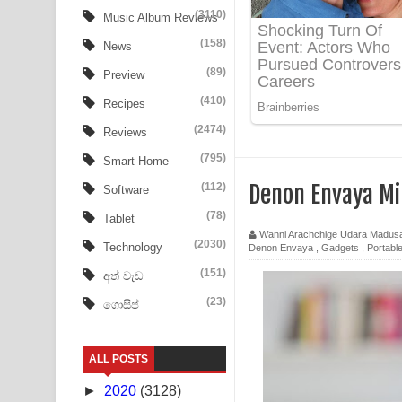
Ow Man Sosa Song Lyrics - ඔව් මං සෝසා ගීතයේ ප
(3110)
Music Album Reviews
(158)
Heavy Weight Song Lyrics
News
(89)
Preview
Aye Lanweela Song Lyrics - ආයේ ලංවීලා ගීතයේ පද
(410)
Recipes
Ala purannata Song Lyrics - ආල පුරන්නට ගීතයේ ප
(2474)
Reviews
FEVER DREAM Lyrics - Alex Warren
(795)
Smart Home
(112)
Denon Envaya Mi
Software
BTS : Hooligan Lyrics
(78)
Tablet
Apa Hamuwee Song Lyrics - අප හමුවී ගීතයේ පද ප
Wanni Arachchige Udara Madus
(2030)
Technology
Denon Envaya
,
Gadgets
,
Portabl
PATHINIYE Song Lyrics - පතිනියනේ ගීතයේ පද පෙළ
(151)
අත් වැඩ
(23)
ගොසිප්
Sorry Sir Song Lyrics - සොරි සර් ගීතයේ පද පෙළ
Mathaka Aluthin Liyanna Song Lyrics - මතක අලුති
ALL POSTS
Sandak Awith Song Lyrics - සඳක් ඇවිත් ගීතයේ පද 
►
2020
(3128)