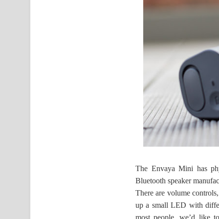
The Envaya Mini has phy
Bluetooth speaker manufactu
There are volume controls, 
up a small LED with differ
most people, we’d like to