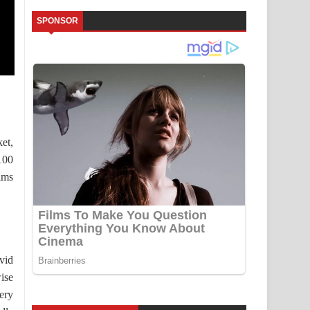
SPONSOR
et,
£100
ims
vid
ise
very