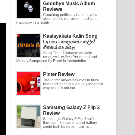
Goodbye Music Album
Reviews
Couching politically brazen lyrics
about police repression and state
hypocrisy in a highly ...
Kaalayakata Kalin Song
Lyrics - කාලයකට කලින්
ගීතයේ පද පෙළ
Song Title : Kaalayakata Kalin
(කාලයකට කලින්) Performed and
Melody Composed by Ramidu Yashmintha ...
Pinter Review
The Pinter allows newbies to brew
beer and cider in a virtually foolproof
way, and it’s not too ...
Samsung Galaxy Z Flip 3
Review
Samsung's Galaxy Z Flip 3 isn't
flawless - the camera and battery
could both be better - but it's ...