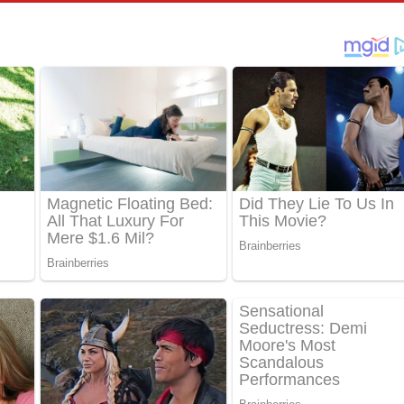
්දා ගීතයේ පද පෙළ
ීතයේ පද පෙළ
් අනාගතේ ගීතයේ පද පෙළ
තයේ පද පෙළ
 පද පෙළ
තයේ පද පෙළ
 ගීතයේ පද පෙළ