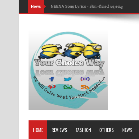
News
Ahimi Wimai Himi Song Lyrics - අහිමි විමයි හිමි ගී
Mathaka Parana Song Lyrics - මතක පාරනා ගීතයේ
Nimnadhen Song Lyrics - නිම්නාදෙන් ගීතයේ පද පෙ
Obamai Mage Adare Song Lyrics - ඔබමයි මගේ ආද
Pansal Gihin Song Lyrics - පන්සල් ගිහිං ගීතයේ පද ප
Ankeliya Song Lyrics - අංකෙළිය ගීතයේ පද පෙළ
DEAR GOD Song Lyrics - ඩියර් ගෝඩ් ගීතයේ පද පෙ
MANAMALA KATHA Song Lyrics - මනමාල කතා ගී
Dai Dai Lyrics - Shakira, Burna Boy | 2026 footbal
Lassana Amma Song Lyrics - ලස්සන අම්මා ගීතයේ
HOME
REVIEWS
FASHION
OTHERS
NEWS
Gemak Deela Song Lyrics - ගේමක් දීලා ගීතයේ පද 