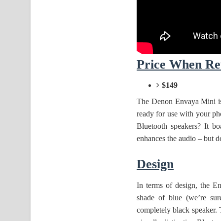
Price When Re
$149
The Denon Envaya Mini is 
ready for use with your pho
Bluetooth speakers? It b
enhances the audio – but do
Design
In terms of design, the En
shade of blue (we’re sur
completely black speaker. T