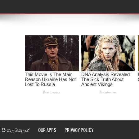
තයේ පද පෙළ
 පද පෙළ
ළ
රේ ගීතයේ පද පෙළ
ෙළ
ළ
තයේ පද පෙළ
l world cup song lyrics
 පද පෙළ
සිංහල බ්ලොග්
OUR APPS
PRIVACY POLICY
පෙළ