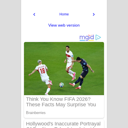
‹
›
Home
View web version