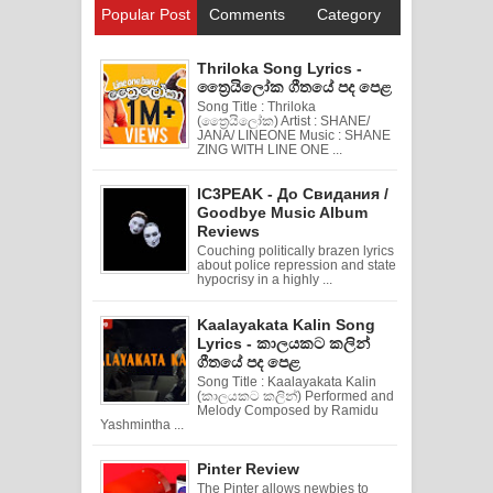
Popular Post
Comments
Category
Thriloka Song Lyrics -
ත්‍රෛයිලෝක ගීතයේ පද පෙළ
Song Title : Thriloka
(ත්‍රෛයිලෝක) Artist : SHANE/
JANA/ LINEONE Music : SHANE
ZING WITH LINE ONE ...
IC3PEAK - До Свидания /
Goodbye Music Album
Reviews
Couching politically brazen lyrics
about police repression and state
hypocrisy in a highly ...
Kaalayakata Kalin Song
Lyrics - කාලයකට කලින්
ගීතයේ පද පෙළ
Song Title : Kaalayakata Kalin
(කාලයකට කලින්) Performed and
Melody Composed by Ramidu
Yashmintha ...
Pinter Review
The Pinter allows newbies to