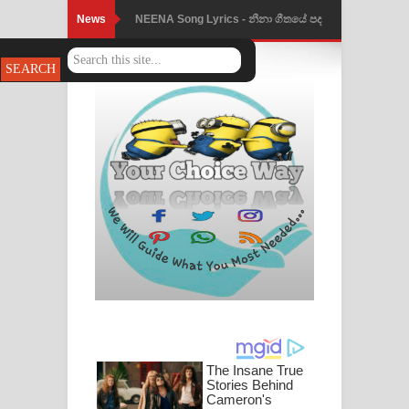
News
NEENA Song Lyrics - නීනා ගීතයේ පද
පෙළ
Ahimi Wimai Himi Song Lyrics - අහිමි
විමයි හිමි ගීතයේ පද පෙළ
Mathaka Parana Song Lyrics - මතක
පාරනා ගීතයේ පද පෙළ
Nimnadhen Song Lyrics - නිම්නාදෙන්
ගීතයේ පද පෙළ
Obamai Mage Adare Song Lyrics -
ඔබමයි මගේ ආදරේ ගීතයේ පද පෙළ
Pansal Gihin Song Lyrics - පන්සල් ගිහිං