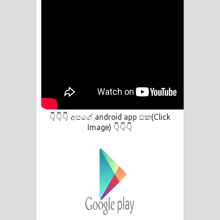
දන්නවාද මාව ගීතයේ පද පෙළ
අපගේ android app එක(Click
👇👇👇
Image)
👇👇👇