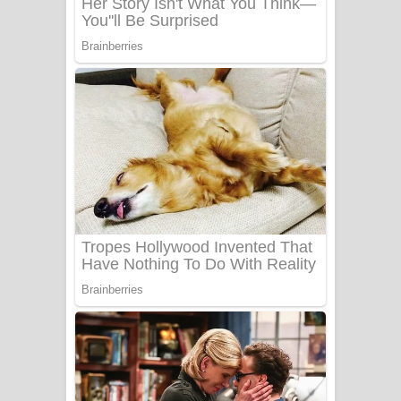
Benthara Palame Song Lyrics -
බෙන්තර පාලමේ ගීතයේ පද පෙළ
Sanda Babalena Song Lyrics - සඳ
බැබලෙන ගීතයේ පද පෙළ
Adare Wadi Nisa Song Lyrics - ආදරේ
වැඩි නිසා ගීතයේ පද පෙළ
UNUHUMA Song Lyrics - උණුහුම
ගීතයේ පද පෙළ
Katakara Song Lyrics - කටකාර ගීතයේ
පද පෙළ
Tharu Yaye Dilena Song Lyrics - තරු