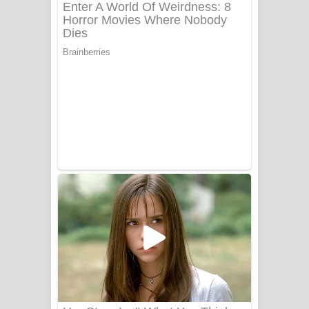
අම්මා ගීතයේ පද පෙළ
Gemak Deela Song Lyrics - ගේමක් දීලා
ගීතයේ පද පෙළ
Niwuna Numba Hinda Song Lyrics -
නිවුනා නුඹ හින්දා ගීතයේ පද පෙළ
Numba Dun Aadare Song Lyrics - නුඹ
දුන් ආදරේ ගීතයේ පද පෙළ
Liyamuda Dan Anagathe Song Lyrics
- ලියමුද දැන් අනාගතේ ගීතයේ පද පෙළ
Doni Song Lyrics - දෝණි ගීතයේ පද
පෙළ