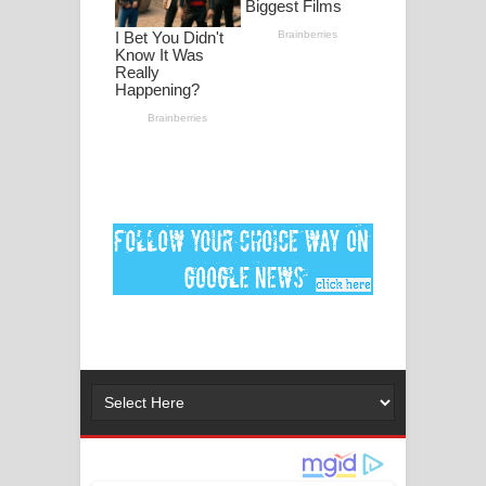
ගීතයේ පද පෙළ
Ankeliya Song Lyrics - අංකෙළිය ගීතයේ
පද පෙළ
DEAR GOD Song Lyrics - ඩියර් ගෝඩ්
ගීතයේ පද පෙළ
MANAMALA KATHA Song Lyrics -
මනමාල කතා ගීතයේ පද පෙළ
Dai Dai Lyrics - Shakira, Burna Boy |
2026 football world cup song lyrics
Lassana Amma Song Lyrics - ලස්සන