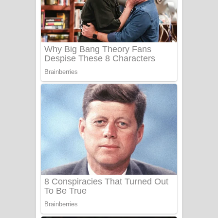
යායේ දිලෙනා ගීතයේ පද පෙළ
Ow Man Sosa Song Lyrics - ඔව් මං
සෝසා ගීතයේ පද පෙළ
Heavy Weight Song Lyrics
Aye Lanweela Song Lyrics - ආයේ
ලංවීලා ගීතයේ පද පෙළ
Ala purannata Song Lyrics - ආල
පුරන්නට ගීතයේ පද පෙළ
FEVER DREAM Lyrics - Alex Warren
BTS : Hooligan Lyrics