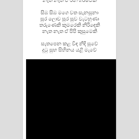
නැත නැත ඒ රන් ගිරවෙකි
Kaalaya Song Lyrics - කාලය ගීතයේ පද
සිඹ සිඹ මගෙ වත සැනසුනා
පෙළ
සුර ලොව සුර සුව වැටහුණා
තරුණෙකි කුමරෙකි නිරිඳෙකි
Aramuna Song Lyrics - අරමුණ ගීතයේ
නැත නැත ඒ පිපි කුසුමෙකි
පද පෙළ
සැතපෙන කළ විඳ නිදි සුවේ
දුටු සුභ සිහිනය යළි මැවේ
Sandata Duka Hithila Song Lyrics -
සඳට දුක හිතිලා ගීතයේ පද පෙළ
Sihina Song Lyrics - සිහින ගීතයේ පද
පෙළ
Father Song Lyrics - ෆාදර් ගීතයේ පද
පෙළ
Dannawada Mawa Song Lyrics -