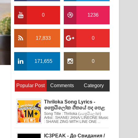
0
1236
17,833
0
171,655
0
Popular Post
Comments
Category
Thriloka Song Lyrics -
ත්‍රෛයිලෝක ගීතයේ පද පෙළ
Song Title : Thriloka (ත්‍රෛයිලෝක)
Artist : SHANE/ JANA/ LINEONE Music
: SHANE ZING WITH LINE ONE ...
IC3PEAK - До Свидания /