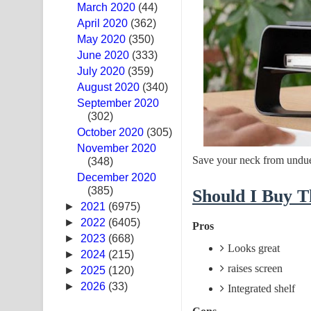
March 2020
(44)
Ras Balan Song Lyrics - රැස් බලන් ගීතයේ පද පෙළ
April 2020
(362)
May 2020
(350)
Hoda sihiyen Song Lyrics - හොද සිහියෙන් ගීතයේ ප
June 2020
(333)
July 2020
(359)
Awanken Song Lyrics - අවංකෙන් ගීතයේ පද පෙළ
August 2020
(340)
September 2020
Pa Sina Song Lyrics - පෑ සිනා ගීතයේ පද පෙළ
(302)
October 2020
Pemwanthiye Song Lyrics - පෙම්වන්තියේ ගීතයේ ප
(305)
November 2020
Save your neck from undue 
(348)
Manobhawa Song Lyrics - මනෝභව ගීතයේ පද පෙළ
December 2020
(385)
Akahe Indala Song Lyrics - ආකාහේ ඉඳලා ගීතයේ ප
Should I Buy T
►
2021
(6975)
Raawaya Song Lyrics - රාවය ගීතයේ පද පෙළ
►
2022
(6405)
Pros
►
2023
(668)
Looks great
Saddeta Denna Song Lyrics - සද්දෙට දෙන්න ගීතයේ
►
2024
(215)
raises screen
►
2025
(120)
Kaalaya Song Lyrics - කාලය ගීතයේ පද පෙළ
►
2026
(33)
Integrated shelf
Aramuna Song Lyrics - අරමුණ ගීතයේ පද පෙළ