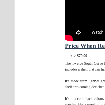
Price When Re
$79.99
The Twelve South Curve Ri
includes a shelf that can ha
It’s made from lightweigh
shelf arm coming detached. 
It’s in a cool black colour
standard black monitor on 