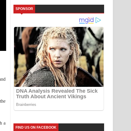
SPONSOR
and
the
th a
FIND US ON FACEBOOK