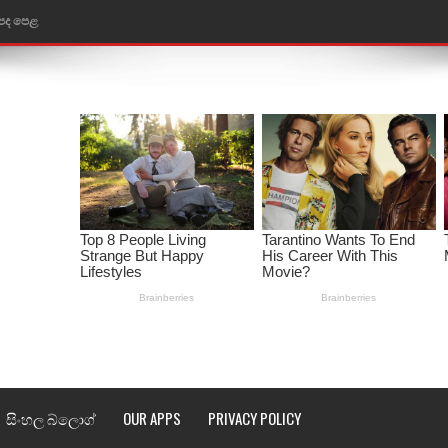
ළ
රේ ගීතයේ පද පෙළ
ෙළ
ළ
තයේ පද පෙළ
l world cup song lyrics
 පද පෙළ
පෙළ
්දා ගීතයේ පද පෙළ
සිංහල බ්ලොග්
OUR APPS
PRIVACY POLICY
ීතයේ පද පෙළ