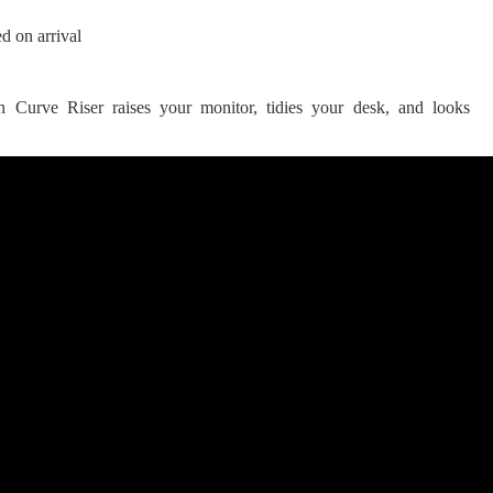
d on arrival
 ගීතයේ පද පෙළ
 Curve Riser raises your monitor, tidies your desk, and looks
යේ පද පෙළ
තයේ පද පෙළ
 පද පෙළ