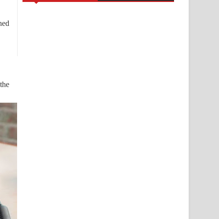
gned
the