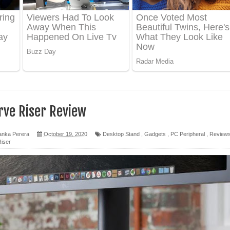
 පෙළ
ද පෙළ
ෙළ
rve Riser Review
anka Perera
October 19, 2020
Desktop Stand
,
Gadgets
,
PC Peripheral
,
Review
iser
න් ලියන්න ගීතයේ පද පෙළ
පෙළ
 පෙළ