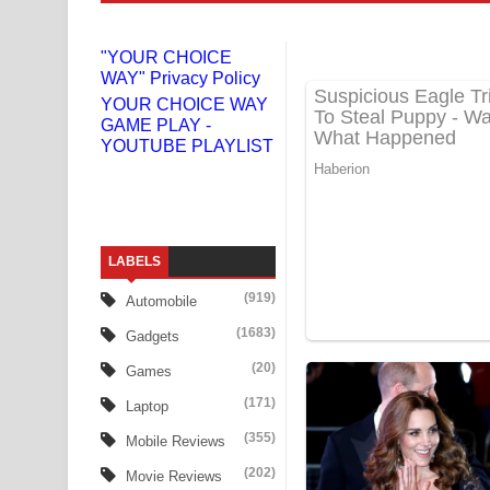
Liyamuda Dan Anagathe Song Lyrics - ලියමුද දැන
"YOUR CHOICE
WAY" Privacy Policy
Doni Song Lyrics - දෝණි ගීතයේ පද පෙළ
YOUR CHOICE WAY
GAME PLAY -
Benthara Palame Song Lyrics - බෙන්තර පාලමේ ගී
YOUTUBE PLAYLIST
Sanda Babalena Song Lyrics - සඳ බැබලෙන ගීතයේ
Adare Wadi Nisa Song Lyrics - ආදරේ වැඩි නිසා ගී
LABELS
UNUHUMA Song Lyrics - උණුහුම ගීතයේ පද පෙළ
(919)
Automobile
Katakara Song Lyrics - කටකාර ගීතයේ පද පෙළ
(1683)
Gadgets
Tharu Yaye Dilena Song Lyrics - තරු යායේ දිලෙනා
(20)
Games
(171)
Laptop
Ow Man Sosa Song Lyrics - ඔව් මං සෝසා ගීතයේ ප
(355)
Mobile Reviews
Heavy Weight Song Lyrics
(202)
Movie Reviews