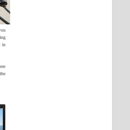
you
king
 in
one
the