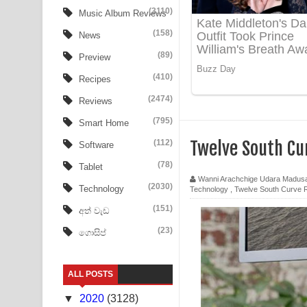
Aye Lanweela Song Lyrics - ආයේ ලංවීලා ගීතයේ පද
(3110)
Music Album Reviews
(158)
Ala purannata Song Lyrics - ආල පුරන්නට ගීතයේ ප
News
(89)
Preview
FEVER DREAM Lyrics - Alex Warren
(410)
Recipes
BTS : Hooligan Lyrics
(2474)
Reviews
Apa Hamuwee Song Lyrics - අප හමුවී ගීතයේ පද ප
(795)
Smart Home
(112)
Twelve South Cu
Software
PATHINIYE Song Lyrics - පතිනියනේ ගීතයේ පද පෙළ
(78)
Tablet
Sorry Sir Song Lyrics - සොරි සර් ගීතයේ පද පෙළ
Wanni Arachchige Udara Madus
(2030)
Technology
Technology
,
Twelve South Curve R
Mathaka Aluthin Liyanna Song Lyrics - මතක අලුති
(151)
අත් වැඩ
(23)
ගොසිප්
Sandak Awith Song Lyrics - සඳක් ඇවිත් ගීතයේ පද 
Swetha Sande Song Lyrics - ශ්වේත සඳේ ගීතයේ පද
ALL POSTS
Ma Igili Giya Lyrics - මා ඉගිලී ගියා ගීතයේ පද පෙළ
▼
2020
(3128)