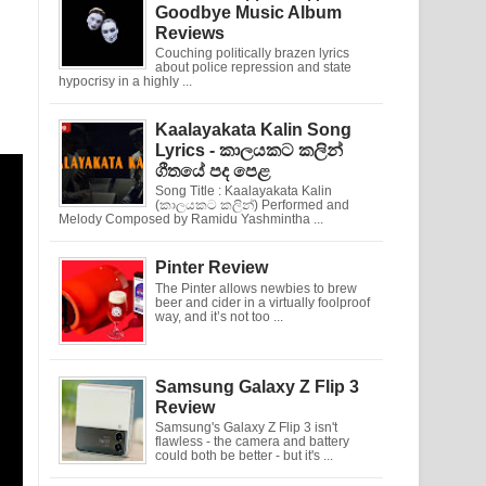
Goodbye Music Album
Reviews
Couching politically brazen lyrics
about police repression and state
hypocrisy in a highly ...
Kaalayakata Kalin Song
Lyrics - කාලයකට කලින්
ගීතයේ පද පෙළ
Song Title : Kaalayakata Kalin
(කාලයකට කලින්) Performed and
Melody Composed by Ramidu Yashmintha ...
Pinter Review
The Pinter allows newbies to brew
beer and cider in a virtually foolproof
way, and it’s not too ...
Samsung Galaxy Z Flip 3
Review
Samsung's Galaxy Z Flip 3 isn't
flawless - the camera and battery
could both be better - but it's ...