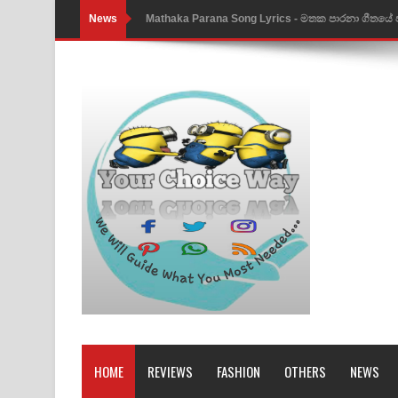
News
Nimnadhen Song Lyrics - නිම්නාදෙන් ගීතයේ පද පෙ
Obamai Mage Adare Song Lyrics - ඔබමයි මගේ ආද
Pansal Gihin Song Lyrics - පන්සල් ගිහිං ගීතයේ පද ප
Ankeliya Song Lyrics - අංකෙළිය ගීතයේ පද පෙළ
DEAR GOD Song Lyrics - ඩියර් ගෝඩ් ගීතයේ පද පෙ
MANAMALA KATHA Song Lyrics - මනමාල කතා ගී
Dai Dai Lyrics - Shakira, Burna Boy | 2026 footbal
Lassana Amma Song Lyrics - ලස්සන අම්මා ගීතයේ
Gemak Deela Song Lyrics - ගේමක් දීලා ගීතයේ පද 
Niwuna Numba Hinda Song Lyrics - නිවුනා නුඹ හින
HOME
REVIEWS
FASHION
OTHERS
NEWS
Numba Dun Aadare Song Lyrics - නුඹ දුන් ආදරේ ග