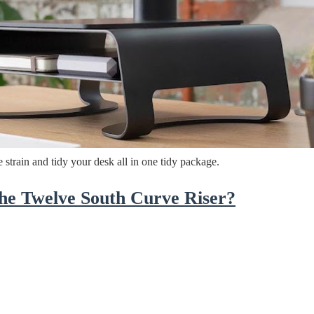
ද පෙළ
ද පෙළ
strain and tidy your desk all in one tidy package.
ද පෙළ
he Twelve South Curve Riser?
 පද පෙළ