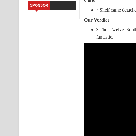
Cons
SPONSOR
Shelf came detache
Sandata Duka Hithila Song Lyrics - සඳට දුක හිතිලා
Our Verdict
Sihina Song Lyrics - සිහින ගීතයේ පද පෙළ
The Twelve South
Father Song Lyrics - ෆාදර් ගීතයේ පද පෙළ
fantastic.
Dannawada Mawa Song Lyrics - දන්නවාද මාව ගීත
NEENA Song Lyrics - නීනා ගීතයේ පද පෙළ
Ahimi Wimai Himi Song Lyrics - අහිමි විමයි හිමි ගී
Mathaka Parana Song Lyrics - මතක පාරනා ගීතයේ