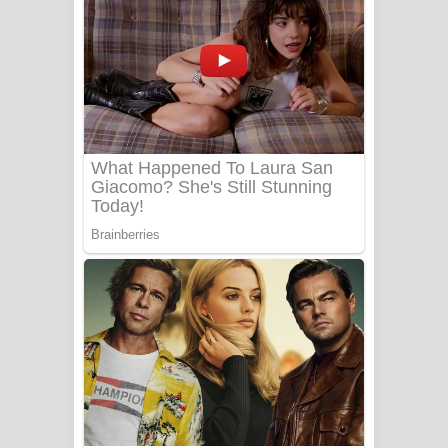
සෝසා ගීතයේ පද පෙළ
Heavy Weight Song Lyrics
Aye Lanweela Song Lyrics - ආයේ
ලංවීලා ගීතයේ පද පෙළ
Ala purannata Song Lyrics - ආල
පුරන්නට ගීතයේ පද පෙළ
FEVER DREAM Lyrics - Alex Warren
BTS : Hooligan Lyrics
Apa Hamuwee Song Lyrics - අප හමුවී
ගීතයේ පද පෙළ