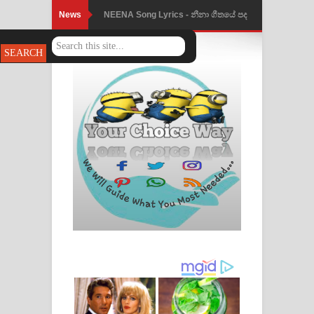
News
Ahimi Wimai Himi Song Lyrics - අහිමි
විමයි හිමි ගීතයේ පද පෙළ
Mathaka Parana Song Lyrics - මතක
පාරනා ගීතයේ පද පෙළ
Nimnadhen Song Lyrics - නිම්නාදෙන්
ගීතයේ පද පෙළ
Obamai Mage Adare Song Lyrics -
ඔබමයි මගේ ආදරේ ගීතයේ පද පෙළ
Pansal Gihin Song Lyrics - පන්සල් ගිහිං
ගීතයේ පද පෙළ
Ankeliya Song Lyrics - අංකෙළිය ගීතයේ