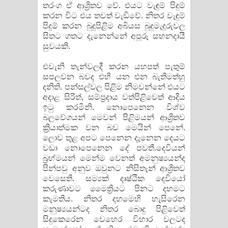
තරංග ඒ ආශ්‍රිතව වේ. එයට වැඳුම් පිදුම්
කරන විට එය තවත් වැඩිවේ. නිතර වැඳුම්
පිදුම් කරන බුදුපිළිම අබියස බුදුමැදුරුවල
සිතට ගතට දැනෙන්නේ අපූරු සහනදායී
සුවයකි.
එවැනි තැන්වලදී කරන යහපත් පැතුම්
සපලවන බවද එහි යන එන බැතිමත්හු
දනිති. පන්සල්වල පිළිම නිමවන්නේ එයට
අදාළ සිරිත්, සම්ප්‍රදාය වත්පිළිවෙත් ආදිය
ඉටු කරමිනි. නොපෙනෙන විශ්ව
බලවේගයන් මෙවන් පිළිමයන් ආශ්‍රිතව
ක්‍රියාත්මක වන බව මෙයින් පෙනේ.
ලොව තුළ අපට පෙනෙන දැනෙන දෙයට
වඩා නොපෙනෙන දේ පවතී.දෙවියන්
බ්‍රහ්මයන් මෙන්ම වෙනත් අමනුෂ්‍යයන්ද
පින්පවු අනුව ඔවුනට නිසිතැන් ආශ්‍රිතව
වෙසෙති. සම්‍යක් දෘෂ්ඨික දෙවියෝ
කරුණාවට මෛත්‍රියට පිනට දහමට
කැමතිය. නිතර දහමෙහි හැසිරෙන
මනුෂ්‍යයන්ටද නිතර බොදු පිළිවෙත්
සිදුකෙරෙන වෙහෙර විහාර වලටද