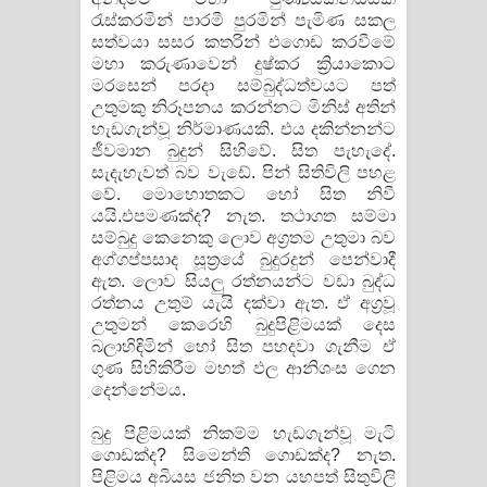
රැස්කරමින් පාරමී පුරමින් පැමිණ සකල
සත්වයා සසර කතරින් එගොඩ කරවීමේ
මහා කරුණාවෙන් දුෂ්කර ක්‍රියාකොට
මරසෙන් පරදා සම්බුද්ධත්වයට පත්
උතුමකු නිරූපනය කරන්නට මිනිස් අතින්
හැඩගැන්වූ නිර්මාණයකි. එය දකින්නන්ට
ජීවමාන බුදුන් සිහිවේ. සිත පැහැදේ.
සැදැහැවත් බව වැඩේ. පින් සිතිවිලි පහළ
වේ. මොහොතකට හෝ සිත නිවී
යයි.එපමණක්ද? නැත. තථාගත සම්මා
සම්බුදු කෙනෙකු ලොව අග්‍රතම උතුමා බව
අග්ගප්පසාද සූත්‍රයේ බුදුරදුන් පෙන්වාදී
ඇත. ලොව සියලු රත්නයන්ට වඩා බුද්ධ
රත්නය උතුම් යැයි දක්වා ඇත. ඒ අග්‍රවූ
උතුමන් කෙරෙහි බුදුපිළිමයක් දෙස
බලාහිඳිමින් හෝ සිත පහදවා ගැනීම ඒ
ගුණ සිහිකිරීම මහත් ඵල ආනිශංස ගෙන
දෙන්නේමය.
බුදු පිළිමයක් නිකම්ම හැඩගැන්වූ මැටි
ගොඩක්ද? සිමෙන්ති ගොඩක්ද? නැත.
පිළිමය අබියස ජනිත වන යහපත් සිතුවිලි