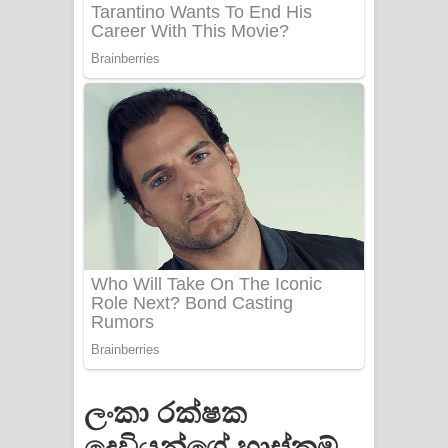
PATHINIYE Song Lyrics - පතිනියනේ
ගීතයේ පද පෙළ
Sorry Sir Song Lyrics - සොරි සර්
ගීතයේ පද පෙළ
Mathaka Aluthin Liyanna Song Lyrics
- මතක අලුතින් ලියන්න ගීතයේ පද පෙළ
Sandak Awith Song Lyrics - සඳක් ඇවිත්
ගීතයේ පද පෙළ
Swetha Sande Song Lyrics - ශ්වේත
සඳේ ගීතයේ පද පෙළ
ලංකා රක්ෂක
Ma Igili Giya Lyrics - මා ඉගිලී ගියා
දෙවියන්ගේ හාස්කම්