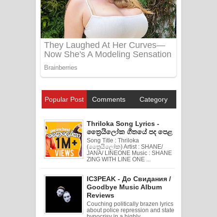
Popular Post
Comments
Category
Thriloka Song Lyrics -
ත්‍රෛයිලෝක ගීතයේ පද පෙළ
Song Title : Thriloka
(ත්‍රෛයිලෝක) Artist : SHANE/
JANA/ LINEONE Music : SHANE
ZING WITH LINE ONE ...
IC3PEAK - До Свидания /
Goodbye Music Album
Reviews
Couching politically brazen lyrics
about police repression and state
hypocrisy in a highly ...