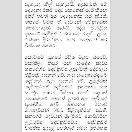
පැහැයද නිල් පැහැයයි. ඇතමෙක් මේ
දෙදෙනා එකම දෙවි කෙනෙක් යැයි කියන
අතර තවත් අය දෙදෙනෙක් යයි කියති.
කෙසේ වුවත් ඒ දෙවියන් වෙනුවෙන්
ගොඩනැගුණ පැරණි දේව මන්දිරය
දකුණේ දෙවිනුවර මහ දෙවොලයි. ලංකා
රක්ෂක දිව්‍යරාජයා නම් මෙතුමන් බව
විශ්වාස කෙරේ.
කෝට්ටේ යුගයේ රචිත මයුර, පරෙවි,
කෝකිල, තිසර යන සංදේශ කාව්‍ය
හතරෙහිම දෙවිනුවර උපුල්වන් දේවාලය
පිළිබඳව සඳහන් වේ. හංස සංදේශයේද මේ
දෙවියන් ගැන සඳහන් වේ. උපුල්වන්
දෙවියන්ගේ දෙවිනුවර ආගමනය සහ
සංදේශ කාව්‍ය විස්තර මෙහි සඳහන්
නොකෙරේ. කෙසේ වුවත් මේ දෙවියන්
ප්‍රාදේශීය දෙවි කෙනෙකු නොව
මහදෙවියන් බවට පිළිගැනීමක් පවතී.
කතරගම දෙවියන් මුල්වරට ගොඩබසිනු
ලැබුවේද දෙවිනුවරටය. දෙවිනුවර
වාර්ෂික ඇසළ පෙරහැර සමය මුළුමහත්