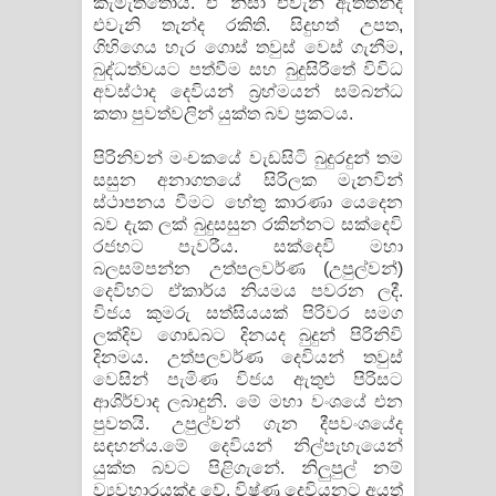
කැමැත්තෝය. ඒ නිසා එවැනි ඇත්තන්ද
එවැනි තැන්ද රකිති. සිදුහත් උපත,
ගිහිගෙය හැර ගොස් තවුස් වෙස් ගැනීම,
බුද්ධත්වයට පත්වීම සහ බුදුසිරිතේ විවිධ
අවස්ථාද දෙවියන් බ්‍රහ්මයන් සම්බන්ධ
කතා පුවත්වලින් යුක්ත බව ප්‍රකටය.
පිරිනිවන් මංචකයේ වැඩසිටි බුදුරදුන් තම
සසුන අනාගතයේ සිරිලක මැනවින්
ස්ථාපනය වීමට හේතු කාරණා යෙදෙන
බව දැක ලක් බුදුසසුන රකින්නට සක්දෙවි
රජහට පැවරීය. සක්දෙවි මහා
බලසම්පන්න උත්පලවර්ණ (උපුල්වන්)
දෙවිහට ඒකාර්ය නියමය පවරන ලදී.
විජය කුමරු සත්සියයක් පිරිවර සමග
ලක්දිව ගොඩබට දිනයද බුදුන් පිරිනිවි
දිනමය. උත්පලවර්ණ දෙවියන් තවුස්
වෙසින් පැමිණ විජය ඇතුළු පිරිසට
ආශිර්වාද ලබාදුනි. මේ මහා වංශයේ එන
පුවතයි. උපුල්වන් ගැන දීපවංශයේද
සඳහන්ය.මේ දෙවියන් නිල්පැහැයෙන්
යුක්ත බවට පිළිගැනේ. නිලුපුල් නම්
ව්‍යවහාරයක්ද වේ. විෂ්ණු දෙවියනට අයත්