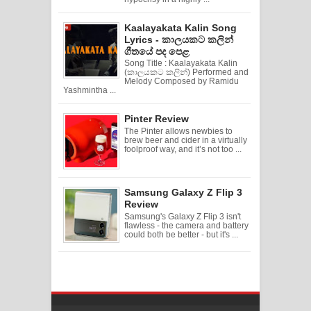
Kaalayakata Kalin Song
Lyrics - කාලයකට කලින්
ගීතයේ පද පෙළ
Song Title : Kaalayakata Kalin
(කාලයකට කලින්) Performed and
Melody Composed by Ramidu
Yashmintha ...
Pinter Review
The Pinter allows newbies to
brew beer and cider in a virtually
foolproof way, and it’s not too ...
Samsung Galaxy Z Flip 3
Review
Samsung's Galaxy Z Flip 3 isn't
flawless - the camera and battery
could both be better - but it's ...