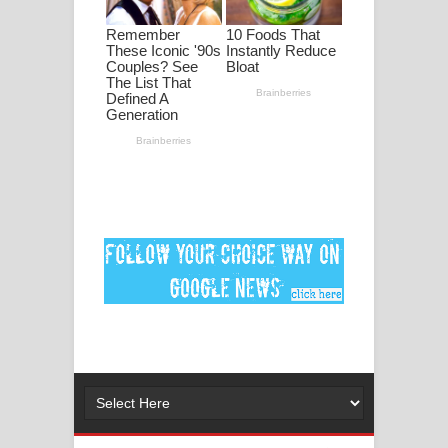
පද පෙළ
DEAR GOD Song Lyrics - ඩියර් ගෝඩ්
ගීතයේ පද පෙළ
MANAMALA KATHA Song Lyrics -
මනමාල කතා ගීතයේ පද පෙළ
Dai Dai Lyrics - Shakira, Burna Boy |
2026 football world cup song lyrics
Lassana Amma Song Lyrics - ලස්සන
අම්මා ගීතයේ පද පෙළ
Gemak Deela Song Lyrics - ගේමක් දීලා