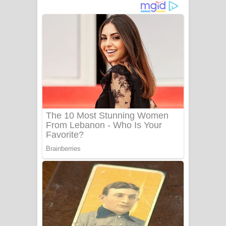
ගීතයේ පද පෙළ
Niwuna Numba Hinda Song Lyrics -
නිවුනා නුඹ හින්දා ගීතයේ පද පෙළ
Numba Dun Aadare Song Lyrics - නුඹ
දුන් ආදරේ ගීතයේ පද පෙළ
Liyamuda Dan Anagathe Song Lyrics
- ලියමුද දැන් අනාගතේ ගීතයේ පද පෙළ
Doni Song Lyrics - දෝණි ගීතයේ පද
පෙළ
Benthara Palame Song Lyrics -
බෙන්තර පාලමේ ගීතයේ පද පෙළ