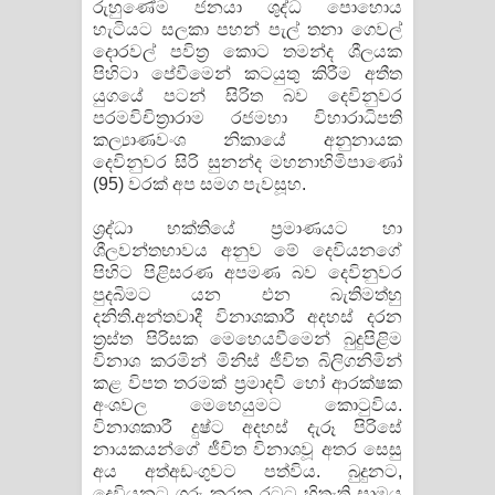
රුහුණේම ජනයා ශුද්ධ පොහොය
හැටියට සලකා පහන් පැල් තනා ගෙවල්
දොරවල් පවිත්‍ර කොට තමන්ද ශීලයක
පිහිටා පේවීමෙන් කටයුතු කිරීම අතීත
යුගයේ පටන් සිරිත බව දෙවිනුවර
පරමවිචිත්‍රාරාම රජමහා විහාරාධිපති
කල්‍යාණවංශ නිකායේ අනුනායක
දෙවිනුවර සිරි සුනන්ද මහනාහිමිපාණෝ
(95) වරක් අප සමග පැවසූහ.
ශ්‍රද්ධා භක්තියේ ප්‍රමාණයට හා
ශීලවන්තභාවය අනුව මේ දෙවියනගේ
පිහිට පිළිසරණ අපමණ බව දෙවිනුවර
පුදබිමට යන එන බැතිමත්හු
දනිති.අන්තවාදී විනාශකාරී අදහස් දරන
ත්‍රස්ත පිරිසක මෙහෙයවීමෙන් බුදුපිළිම
විනාශ කරමින් මිනිස් ජීවිත බිලිගනිමින්
කළ විපත තරමක් ප්‍රමාදවී හෝ ආරක්ෂක
අංශවල මෙහෙයුමට කොටුවිය.
විනාශකාරී දුෂ්ට අදහස් දැරූ පිරිසේ
නායකයන්ගේ ජීවිත විනාශවූ අතර සෙසු
අය අත්අඩංගුවට පත්විය. බුදුනට,
දෙවියනට ගරු කරන රටට හිතැති සාමය