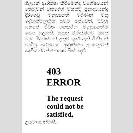
ශීලයක් ආරක්ෂා කිරීමෙන්ද විශේෂයෙන්
තෙරුවන් කෙරෙහි මහත්වූ ප්‍රසාදයෙන්ද
දිරිගෙවූ මනුෂ්‍යයන් මරණින් මතු
දේවාත්මලාභීහු බවට පත්වෙති. ඔවුහු
යහපත් ජීවිත ගතකරන මනුෂ්‍යයන්ට
සෙත සලසති. සසුන රකිති.රටට සෙත
වැඩ සිදුවන්නේ උතුම් ගුණ ඇති මිනිසුන්
වැඩිවූ තරමටය. ආරක්ෂක අංශවලටත්
දෙවියන්ටත් ජනතාව පින් දෙති.
උපුටා ගැනීමකි....