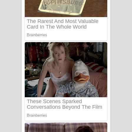
Sanda Babalena Song Lyrics - සඳ
බැබලෙන ගීතයේ පද පෙළ
Adare Wadi Nisa Song Lyrics - ආදරේ
වැඩි නිසා ගීතයේ පද පෙළ
UNUHUMA Song Lyrics - උණුහුම
ගීතයේ පද පෙළ
Katakara Song Lyrics - කටකාර ගීතයේ
පද පෙළ
Tharu Yaye Dilena Song Lyrics - තරු
යායේ දිලෙනා ගීතයේ පද පෙළ
Ow Man Sosa Song Lyrics - ඔව් මං