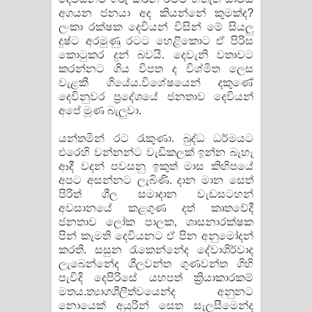
අගයන ජනයා අද කියන්නේ කුමක්ද?
ලංකා රක්ෂක දෙවියන් විසින් මේ සියලු
දුෂ්ට අරමුණු රටට හෙළිකොට ඒ පිරිස
කොටුකර දුන් බවයි. දෙවැනි වතාවට
කරන්නට ගිය විපත ද විශ්මිත ලෙස
වැළකී ගියේය.විශේෂයෙන් දකුණේ
දෙවිනුවර ප්‍රදේශයේ ජනතාව දෙවියන්
අපේ මූණ බැලුවා.
යන්තමින් රට රැකුණා. බුද්ධ ධර්මයට
එරෙහි වන්නන්ට වැඩිකලක් ඉන්න බැහැ
ආදී වදන් පවසනු ඉකුත් මාස කිහිපයේ
අපට අසන්නට ලැබිණි. දාන මාන සෙත්
පිරිත් ශීල සමාදාන වැඩසටහන්
අවසානයේ කළගුණ දත් කෘතවේදී
ජනතාව ලෝක පාලක, ශාසනාරක්ෂක
පින් කැමති දෙවියනට ඒ පින අනුමෝදන්
කරති. සසුන රැකෙන්නේද දේවාශිර්වාද
ලැබෙන්නේද ශීලවන්ත ගුණවන්ත ගිහි
පැවිදි දෙපිරිසේ යහපත් ක්‍රියාකාරකම්
මතය.ත්‍යාගශීලීත්වයෙන්ද අනුනට
නොයෙක් අයුරින් සෙත සැලසීමෙන්ද