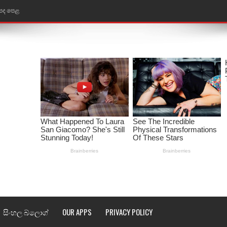
ළ
රේ ගීතයේ පද පෙළ
ෙළ
ළ
තයේ පද පෙළ
l world cup song lyrics
 පද පෙළ
පෙළ
්දා ගීතයේ පද පෙළ
සිංහල බ්ලොග්
OUR APPS
PRIVACY POLICY
ීතයේ පද පෙළ