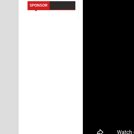
SPONSOR
Sandata Duka Hithila Song Lyrics - සඳට දුක හිතිලා
Sihina Song Lyrics - සිහින ගීතයේ පද පෙළ
Father Song Lyrics - ෆාදර් ගීතයේ පද පෙළ
Dannawada Mawa Song Lyrics - දන්නවාද මාව ගීත
NEENA Song Lyrics - නීනා ගීතයේ පද පෙළ
Ahimi Wimai Himi Song Lyrics - අහිමි විමයි හිමි ගී
Mathaka Parana Song Lyrics - මතක පාරනා ගීතයේ