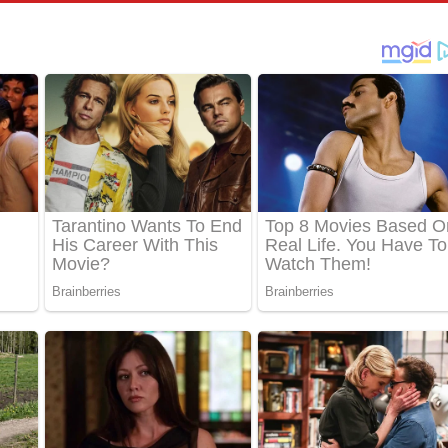
් අනාගතේ ගීතයේ පද පෙළ
තයේ පද පෙළ
 පද පෙළ
තයේ පද පෙළ
 ගීතයේ පද පෙළ
ද පෙළ