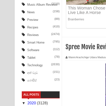
Aye Lanweela Song Lyrics - ආයේ ලංවීලා ගීතයේ පද
(3110)
Music Album Reviews
(158)
Ala purannata Song Lyrics - ආල පුරන්නට ගීතයේ ප
News
(89)
Preview
FEVER DREAM Lyrics - Alex Warren
(410)
Recipes
BTS : Hooligan Lyrics
(2474)
Reviews
Apa Hamuwee Song Lyrics - අප හමුවී ගීතයේ පද ප
(795)
Smart Home
Spree Movie Rev
(112)
Software
PATHINIYE Song Lyrics - පතිනියනේ ගීතයේ පද පෙළ
(78)
Wanni Arachchige Udara Madus
Tablet
Sorry Sir Song Lyrics - සොරි සර් ගීතයේ පද පෙළ
(2030)
Technology
Mathaka Aluthin Liyanna Song Lyrics - මතක අලුති
(151)
අත් වැඩ
(23)
ගොසිප්
Sandak Awith Song Lyrics - සඳක් ඇවිත් ගීතයේ පද 
Swetha Sande Song Lyrics - ශ්වේත සඳේ ගීතයේ පද
ALL POSTS
Ma Igili Giya Lyrics - මා ඉගිලී ගියා ගීතයේ පද පෙළ
▼
2020
(3128)