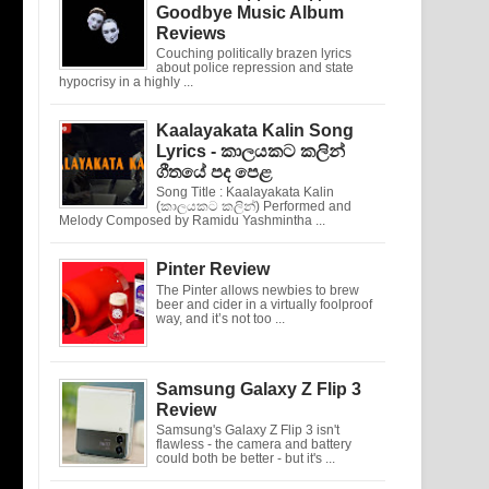
Goodbye Music Album
Reviews
Couching politically brazen lyrics
about police repression and state
hypocrisy in a highly ...
Kaalayakata Kalin Song
Lyrics - කාලයකට කලින්
ගීතයේ පද පෙළ
Song Title : Kaalayakata Kalin
(කාලයකට කලින්) Performed and
Melody Composed by Ramidu Yashmintha ...
Pinter Review
The Pinter allows newbies to brew
beer and cider in a virtually foolproof
way, and it’s not too ...
Samsung Galaxy Z Flip 3
Review
Samsung's Galaxy Z Flip 3 isn't
flawless - the camera and battery
could both be better - but it's ...