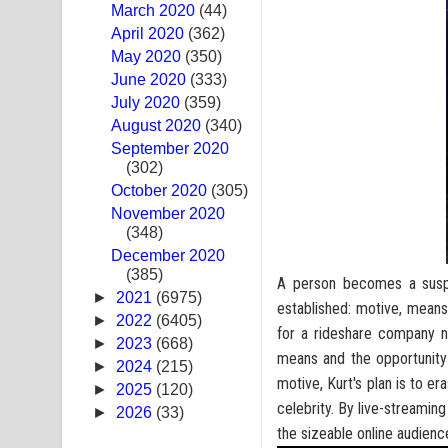
March 2020
(44)
Ras Balan Song Lyrics - රැස් බලන් ගීතයේ පද පෙළ
April 2020
(362)
May 2020
(350)
Hoda sihiyen Song Lyrics - හොද සිහියෙන් ගීතයේ ප
June 2020
(333)
July 2020
(359)
Awanken Song Lyrics - අවංකෙන් ගීතයේ පද පෙළ
August 2020
(340)
September 2020
Pa Sina Song Lyrics - පෑ සිනා ගීතයේ පද පෙළ
(302)
October 2020
Pemwanthiye Song Lyrics - පෙම්වන්තියේ ගීතයේ ප
(305)
November 2020
(348)
Manobhawa Song Lyrics - මනෝභව ගීතයේ පද පෙළ
December 2020
(385)
Akahe Indala Song Lyrics - ආකාහේ ඉඳලා ගීතයේ ප
A person becomes a suspe
►
2021
(6975)
established: motive, means,
Raawaya Song Lyrics - රාවය ගීතයේ පද පෙළ
►
2022
(6405)
for a rideshare company n
►
2023
(668)
means and the opportunity 
Saddeta Denna Song Lyrics - සද්දෙට දෙන්න ගීතයේ
►
2024
(215)
motive, Kurt's plan is to e
►
2025
(120)
Kaalaya Song Lyrics - කාලය ගීතයේ පද පෙළ
celebrity. By live-streamin
►
2026
(33)
the sizeable online audienc
Aramuna Song Lyrics - අරමුණ ගීතයේ පද පෙළ