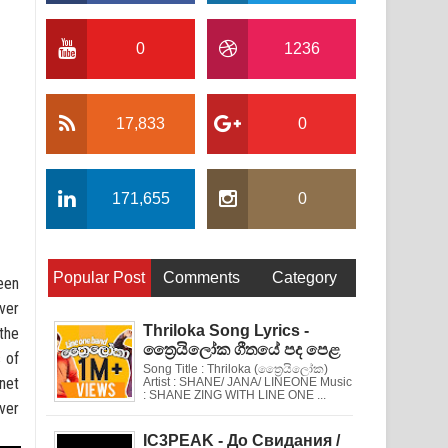
0
1236
17,833
0
171,655
0
Popular Post
Comments
Category
een
iver
Thriloka Song Lyrics -
the
ත්‍රෛයිලෝක ගීතයේ පද පෙළ
 of
Song Title : Thriloka (ත්‍රෛයිලෝක)
rnet
Artist : SHANE/ JANA/ LINEONE Music
: SHANE ZING WITH LINE ONE ...
iver
IC3PEAK - До Свидания /