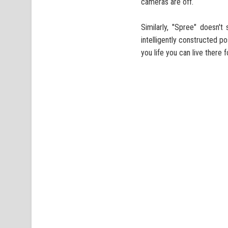
cameras are off.
Similarly, "Spree" doesn't
intelligently constructed p
you life you can live there f