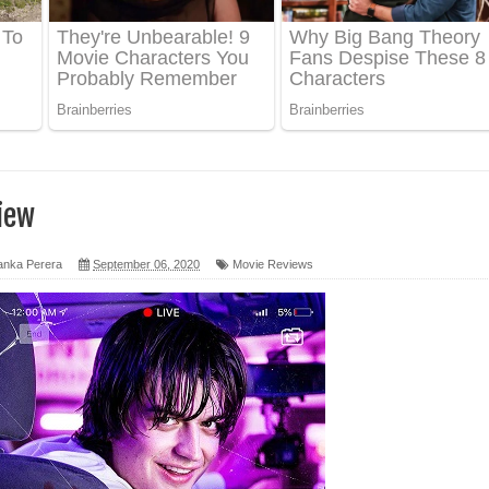
 පෙළ
ද පෙළ
ෙළ
iew
anka Perera
September 06, 2020
Movie Reviews
න් ලියන්න ගීතයේ පද පෙළ
පෙළ
 පෙළ