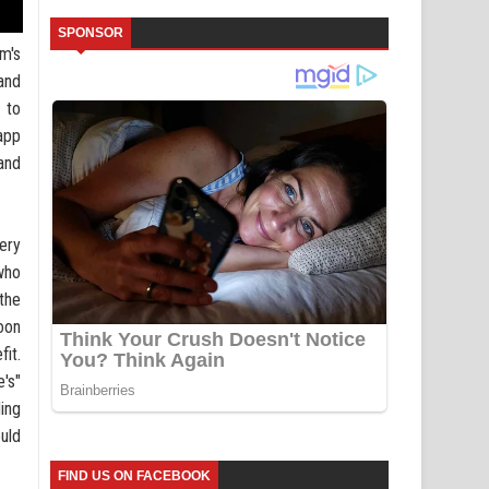
SPONSOR
lm's
 and
 to
app
and
ery
who
 the
oon
fit.
's"
ing
ould
FIND US ON FACEBOOK