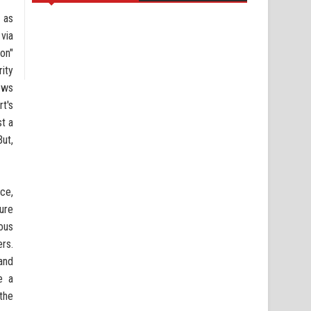
 as
 via
on"
ity
ews
t's
st a
ut,
ce,
sure
ous
ers.
and
e a
the