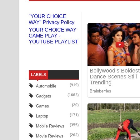
Liyamuda Dan Anagathe Song Lyrics - ලියමුද දැන
"YOUR CHOICE
WAY" Privacy Policy
Doni Song Lyrics - දෝණි ගීතයේ පද පෙළ
YOUR CHOICE WAY
GAME PLAY -
Benthara Palame Song Lyrics - බෙන්තර පාලමේ ගී
YOUTUBE PLAYLIST
Sanda Babalena Song Lyrics - සඳ බැබලෙන ගීතයේ
Adare Wadi Nisa Song Lyrics - ආදරේ වැඩි නිසා ගී
LABELS
UNUHUMA Song Lyrics - උණුහුම ගීතයේ පද පෙළ
(919)
Automobile
Katakara Song Lyrics - කටකාර ගීතයේ පද පෙළ
(1683)
Gadgets
Tharu Yaye Dilena Song Lyrics - තරු යායේ දිලෙනා
(20)
Games
(171)
Laptop
Ow Man Sosa Song Lyrics - ඔව් මං සෝසා ගීතයේ ප
(355)
Mobile Reviews
Heavy Weight Song Lyrics
(202)
Movie Reviews