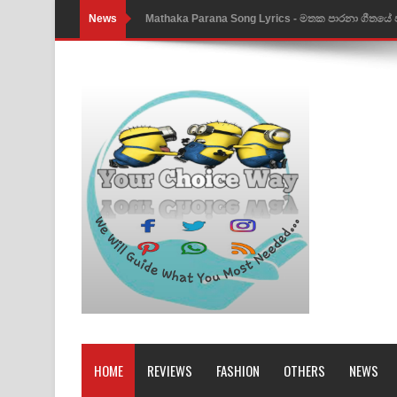
News
Nimnadhen Song Lyrics - නිම්නාදෙන් ගීතයේ පද පෙ
Obamai Mage Adare Song Lyrics - ඔබමයි මගේ ආද
Pansal Gihin Song Lyrics - පන්සල් ගිහිං ගීතයේ පද ප
Ankeliya Song Lyrics - අංකෙළිය ගීතයේ පද පෙළ
DEAR GOD Song Lyrics - ඩියර් ගෝඩ් ගීතයේ පද පෙ
MANAMALA KATHA Song Lyrics - මනමාල කතා ගී
Dai Dai Lyrics - Shakira, Burna Boy | 2026 footbal
Lassana Amma Song Lyrics - ලස්සන අම්මා ගීතයේ
Gemak Deela Song Lyrics - ගේමක් දීලා ගීතයේ පද 
Niwuna Numba Hinda Song Lyrics - නිවුනා නුඹ හින
HOME
REVIEWS
FASHION
OTHERS
NEWS
Numba Dun Aadare Song Lyrics - නුඹ දුන් ආදරේ ග