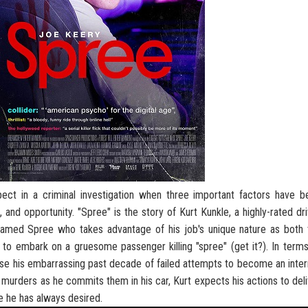
ද පෙළ
ද පෙළ
ද පෙළ
ct in a criminal investigation when three important factors have b
 and opportunity. "Spree" is the story of Kurt Kunkle, a highly-rated dr
amed Spree who takes advantage of his job's unique nature as both 
to embark on a gruesome passenger killing "spree" (get it?). In terms
 පද පෙළ
rase his embarrassing past decade of failed attempts to become an inte
g murders as he commits them in his car, Kurt expects his actions to del
e he has always desired.