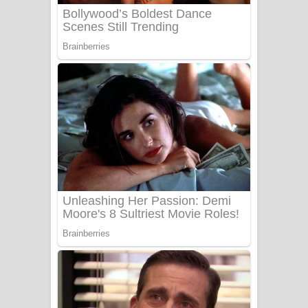
Benthara Palame Song Lyrics -
බෙන්තර පාලමේ ගීතයේ පද පෙළ
Sanda Babalena Song Lyrics - සඳ
බැබලෙන ගීතයේ පද පෙළ
Adare Wadi Nisa Song Lyrics - ආදරේ
වැඩි නිසා ගීතයේ පද පෙළ
UNUHUMA Song Lyrics - උණුහුම
ගීතයේ පද පෙළ
Katakara Song Lyrics - කටකාර ගීතයේ
පද පෙළ
Tharu Yaye Dilena Song Lyrics - තරු