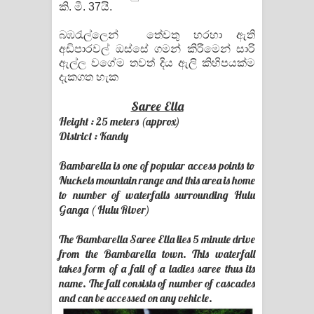
Kaalaya Song Lyrics - කාලය ගීතයේ පද
කි. මී. 37යි.
බඹ‍රැල්ලෙන් තේවතු හරහා ඇති
පෙළ
අඩිපාරවල් ඔස්සේ ගමන් කිරීමෙන් සාරි
ඇල්ල වගේම තවත් දිය ඇලි කිහිපයක්ම
Aramuna Song Lyrics - අරමුණ ගීතයේ
දැකගත හැක
පද පෙළ
Saree Ella
Height : 25 meters (approx)
Sandata Duka Hithila Song Lyrics -
District : Kandy
සඳට දුක හිතිලා ගීතයේ පද පෙළ
Bambarella is one of popular access points to
Nuckels mountain range and this area is home
Sihina Song Lyrics - සිහින ගීතයේ පද
to number of waterfalls surrounding Hulu
Ganga ( Hulu River)
පෙළ
The Bambarella Saree Ella lies 5 minute drive
Father Song Lyrics - ෆාදර් ගීතයේ පද
from the Bambarella town. This waterfall
takes form of a fall of a ladies saree thus its
පෙළ
name. The fall consists of number of cascades
and can be accessed on any vehicle.
Dannawada Mawa Song Lyrics -