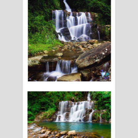
දන්නවාද මාව ගීතයේ පද පෙළ