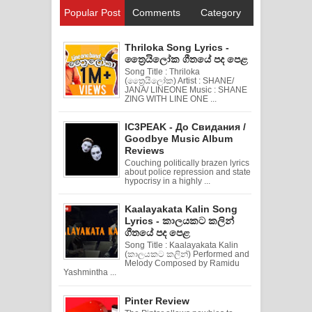
Popular Post
Comments
Category
Thriloka Song Lyrics -
ත්‍රෛයිලෝක ගීතයේ පද පෙළ
Song Title : Thriloka
(ත්‍රෛයිලෝක) Artist : SHANE/
JANA/ LINEONE Music : SHANE
ZING WITH LINE ONE ...
IC3PEAK - До Свидания /
Goodbye Music Album
Reviews
Couching politically brazen lyrics
about police repression and state
hypocrisy in a highly ...
Kaalayakata Kalin Song
Lyrics - කාලයකට කලින්
ගීතයේ පද පෙළ
Song Title : Kaalayakata Kalin
(කාලයකට කලින්) Performed and
Melody Composed by Ramidu
Yashmintha ...
Pinter Review