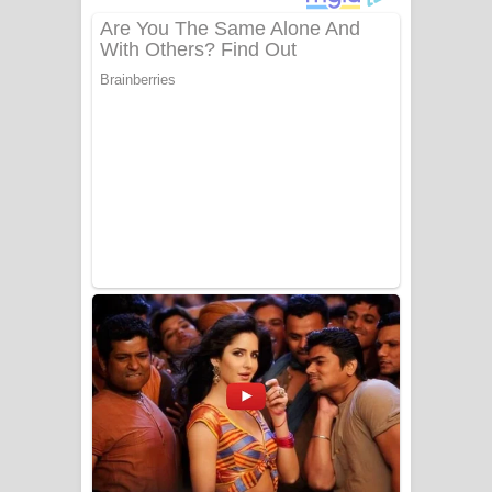
අම්මා ගීතයේ පද පෙළ
Gemak Deela Song Lyrics - ගේමක් දීලා
ගීතයේ පද පෙළ
Niwuna Numba Hinda Song Lyrics -
නිවුනා නුඹ හින්දා ගීතයේ පද පෙළ
Numba Dun Aadare Song Lyrics - නුඹ
දුන් ආදරේ ගීතයේ පද පෙළ
Liyamuda Dan Anagathe Song Lyrics
- ලියමුද දැන් අනාගතේ ගීතයේ පද පෙළ
Doni Song Lyrics - දෝණි ගීතයේ පද
පෙළ