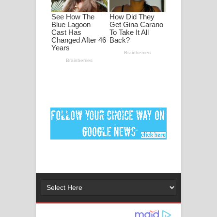
ගීතයේ පද පෙළ
Ankeliya Song Lyrics - අංකෙළිය ගීතයේ
පද පෙළ
DEAR GOD Song Lyrics - ඩියර් ගෝඩ්
ගීතයේ පද පෙළ
MANAMALA KATHA Song Lyrics -
මනමාල කතා ගීතයේ පද පෙළ
Dai Dai Lyrics - Shakira, Burna Boy |
2026 football world cup song lyrics
Lassana Amma Song Lyrics - ලස්සන