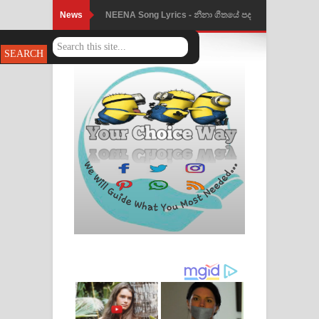
News
NEENA Song Lyrics - නීනා ගීතයේ පද
පෙළ
Ahimi Wimai Himi Song Lyrics - අහිමි
විමයි හිමි ගීතයේ පද පෙළ
Mathaka Parana Song Lyrics - මතක
පාරනා ගීතයේ පද පෙළ
Nimnadhen Song Lyrics - නිම්නාදෙන්
ගීතයේ පද පෙළ
Obamai Mage Adare Song Lyrics -
ඔබමයි මගේ ආදරේ ගීතයේ පද පෙළ
Pansal Gihin Song Lyrics - පන්සල් ගිහිං