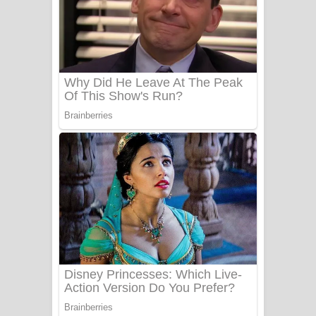
යායේ දිලෙනා ගීතයේ පද පෙළ
Ow Man Sosa Song Lyrics - ඔව් මං
සෝසා ගීතයේ පද පෙළ
Heavy Weight Song Lyrics
Aye Lanweela Song Lyrics - ආයේ
ලංවීලා ගීතයේ පද පෙළ
Ala purannata Song Lyrics - ආල
පුරන්නට ගීතයේ පද පෙළ
FEVER DREAM Lyrics - Alex Warren
BTS : Hooligan Lyrics