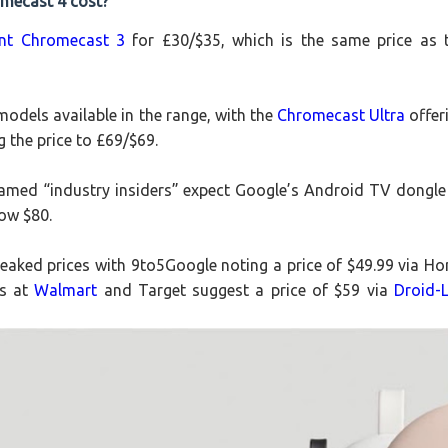
omecast 4 cost?
nt Chromecast 3
for £30/$35, which is the same price as 
models available in the range, with the
Chromecast Ultra
offer
 the price to £69/$69.
amed “industry insiders” expect Google’s Android TV dongle
ow $80.
leaked prices with 9to5Google noting a price of $49.99 via H
gs at
Walmart
and Target suggest a price of $59 via
Droid-L