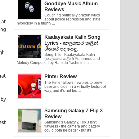
Goodbye Music Album
Reviews
Couching politically brazen lyrics
about police repression and state
 at
hypocrisy in a highly ...
ing
Kaalayakata Kalin Song
Lyrics - කාලයකට කලින්
ගීතයේ පද පෙළ
gh,
Song Title : Kaalayakata Kalin
(කාලයකට කලින්) Performed and
Melody Composed by Ramidu Yashmintha ...
hat
Pinter Review
The Pinter allows newbies to brew
beer and cider in a virtually foolproof
way, and it’s not too ...
 by
Samsung Galaxy Z Flip 3
Review
est
Samsung's Galaxy Z Flip 3 isn't
flawless - the camera and battery
could both be better - but it's ...