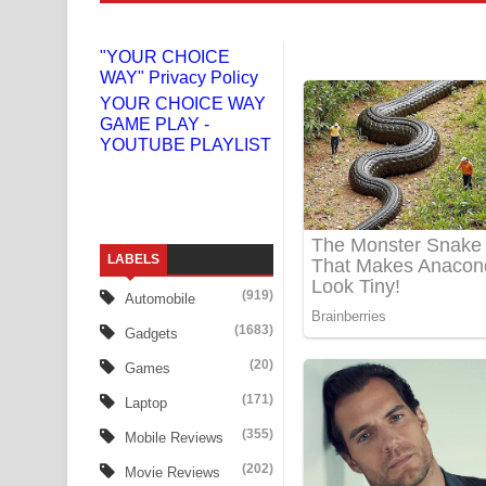
Gemak Deela Song Lyrics - ගේමක් දීලා ගීතයේ පද 
Niwuna Numba Hinda Song Lyrics - නිවුනා නුඹ හින
"YOUR CHOICE
WAY" Privacy Policy
Numba Dun Aadare Song Lyrics - නුඹ දුන් ආදරේ ග
YOUR CHOICE WAY
GAME PLAY -
YOUTUBE PLAYLIST
Liyamuda Dan Anagathe Song Lyrics - ලියමුද දැන
Doni Song Lyrics - දෝණි ගීතයේ පද පෙළ
Benthara Palame Song Lyrics - බෙන්තර පාලමේ ගී
LABELS
Sanda Babalena Song Lyrics - සඳ බැබලෙන ගීතයේ
(919)
Automobile
Adare Wadi Nisa Song Lyrics - ආදරේ වැඩි නිසා ගී
(1683)
Gadgets
(20)
Games
UNUHUMA Song Lyrics - උණුහුම ගීතයේ පද පෙළ
(171)
Laptop
Katakara Song Lyrics - කටකාර ගීතයේ පද පෙළ
(355)
Mobile Reviews
Tharu Yaye Dilena Song Lyrics - තරු යායේ දිලෙනා
(202)
Movie Reviews