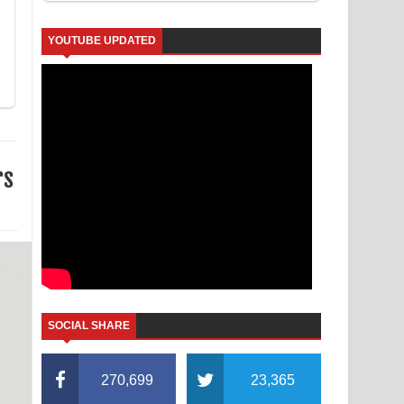
YOUTUBE UPDATED
rs
SOCIAL SHARE
270,699
23,365