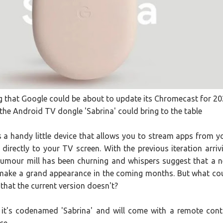
 පෙළ
ද පෙළ
 that Google could be about to update its Chromecast for 20
the Android TV dongle 'Sabrina' could bring to the table
 a handy little device that allows you to stream apps from y
ද පෙළ
 directly to your TV screen. With the previous iteration arriv
rumour mill has been churning and whispers suggest that a 
 make a grand appearance in the coming months. But what co
that the current version doesn't?
ද පෙළ
l it's codenamed 'Sabrina' and will come with a remote cont
ce.