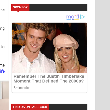
SPONSOR
the
ing
 to
ome
ife
FIND US ON FACEBOOK