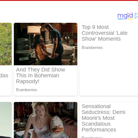
පෙළ
්දා ගීතයේ පද පෙළ
ීතයේ පද පෙළ
් අනාගතේ ගීතයේ පද පෙළ
තයේ පද පෙළ
 පද පෙළ
තයේ පද පෙළ
 ගීතයේ පද පෙළ