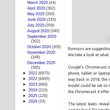
March 2020
(44)
April 2020
(362)
Swetha Sande Song Lyrics - ශ්වේත සඳේ ගීතයේ පද
May 2020
(350)
June 2020
(333)
Ma Igili Giya Lyrics - මා ඉගිලී ගියා ගීතයේ පද පෙළ
July 2020
(359)
Ras Balan Song Lyrics - රැස් බලන් ගීතයේ පද පෙළ
August 2020
(340)
September 2020
Hoda sihiyen Song Lyrics - හොද සිහියෙන් ගීතයේ ප
(302)
October 2020
(305)
Rumours are suggesting
Awanken Song Lyrics - අවංකෙන් ගීතයේ පද පෙළ
November 2020
We take a look at what 
(348)
Pa Sina Song Lyrics - පෑ සිනා ගීතයේ පද පෙළ
December 2020
Google’s Chromecast is
(385)
Pemwanthiye Song Lyrics - පෙම්වන්තියේ ගීතයේ ප
phone, tablet or laptop
►
2021
(6975)
►
2022
(6405)
way back in 2018, the 
Manobhawa Song Lyrics - මනෝභව ගීතයේ පද පෙළ
►
2023
(668)
model could be set to
►
2024
(215)
the Chromecast 4 offer 
Akahe Indala Song Lyrics - ආකාහේ ඉඳලා ගීතයේ ප
►
2025
(120)
►
2026
(33)
Raawaya Song Lyrics - රාවය ගීතයේ පද පෙළ
The latest leaks revea
and Android TV interfa