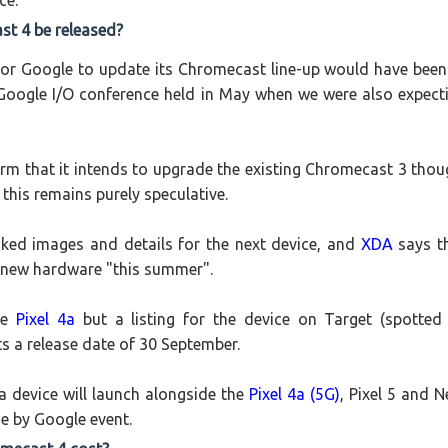
 පද පෙළ
st 4 be released?
for Google to update its Chromecast line-up would have been
Google I/O conference held in May when we were also expect
 ගීතයේ පද පෙළ
rm that it intends to upgrade the existing Chromecast 3 thou
this remains purely speculative.
ed images and details for the next device, and
XDA
says t
යේ පද පෙළ
 new hardware "this summer".
the
Pixel 4a
but a listing for the device on Target (spotted
ts a release date of 30 September.
na device will launch alongside the
Pixel 4a (5G)
, Pixel 5 and N
 by Google event.