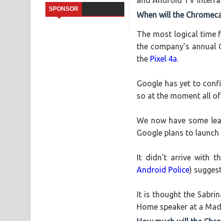
Saddeta Denna Song Lyrics - සද්දෙට දෙන්න ගීතයේ
SPONSOR
When will the Chromeca
Kaalaya Song Lyrics - කාලය ගීතයේ පද පෙළ
The most logical time 
the company’s annual 
Aramuna Song Lyrics - අරමුණ ගීතයේ පද පෙළ
the
Pixel 4a
.
Sandata Duka Hithila Song Lyrics - සඳට දුක හිතිලා
Google has yet to confi
Sihina Song Lyrics - සිහින ගීතයේ පද පෙළ
so at the moment all of 
Father Song Lyrics - ෆාදර් ගීතයේ පද පෙළ
We now have some leak
Dannawada Mawa Song Lyrics - දන්නවාද මාව ගීත
Google plans to launch
It didn't arrive with 
Android Police
) sugges
It is thought the Sabri
Home speaker at a Made