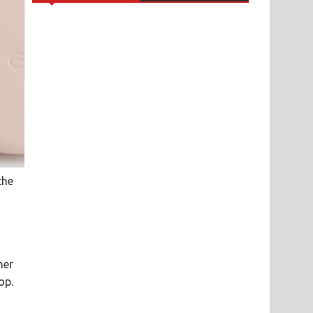
the
her
op.