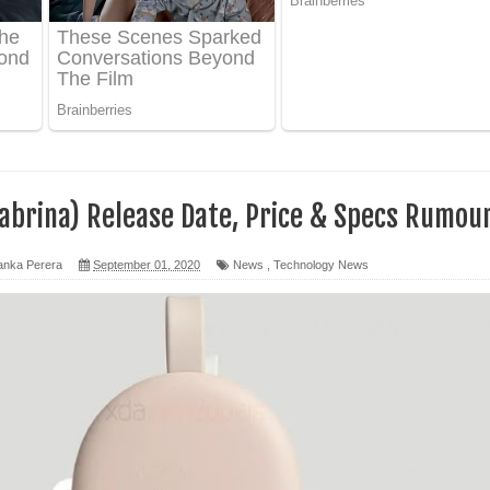
ද පෙළ
 පෙළ
ද පෙළ
abrina) Release Date, Price & Specs Rumou
anka Perera
September 01, 2020
News
,
Technology News
ෙළ
න් ලියන්න ගීතයේ පද පෙළ
පෙළ