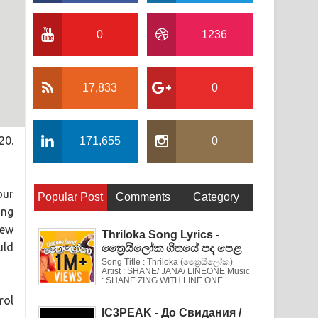
0
1236
17,833
0
20.
171,655
0
our
Popular Post
Comments
Category
ing
new
Thriloka Song Lyrics -
uld
ත්‍රෛයිලෝක ගීතයේ පද පෙළ
Song Title : Thriloka (ත්‍රෛයිලෝක)
Artist : SHANE/ JANA/ LINEONE Music
: SHANE ZING WITH LINE ONE ...
rol
IC3PEAK - До Свидания /