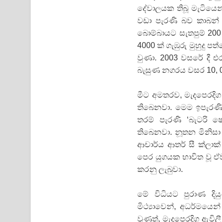
දේවාලයක තිබූ මැටියෙ
වඩා පැරණි බව කාබන් ප
බොම්බායට සැතපුම් 200 
4000 ක් ගැඹුරු මුහුදු
වුණා. 2003 වසරේ දී එ
බැසුණ නගරය වසර 10, 
මීට අමතරව, මැදපෙරදිග
තිබෙනවා. මෙම ඉපැරණි
තරම් පැරණි ‘බැටරි ෂ
තිබෙනවා. නූතන මිනිස
ආචාර්ය ආතර් සී ක්ලාක
පෙර යුගයක භාවිත වූ ඒ
කරනු ලැබුවා.
මේ විධියට පුරාණ දි
මිථ්‍යාවෙන්, අධර්මයෙ
වුණත්, මැදපෙරදිග ඇවිල