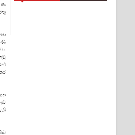
රාණ
මතු
්ඡා
රණි
වා.
හමු
මන්
 කර
ානා
ොළව
ැකි
ීඩ්