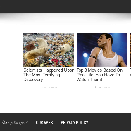
ළ
රේ ගීතයේ පද පෙළ
ෙළ
ළ
තයේ පද පෙළ
l world cup song lyrics
 පද පෙළ
පෙළ
්දා ගීතයේ පද පෙළ
සිංහල බ්ලොග්
OUR APPS
PRIVACY POLICY
ීතයේ පද පෙළ