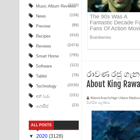
Aye Lanweela Song Lyrics - ආයේ ලංවීලා ගීතයේ පද
(3110)
Music Album Reviews
(158)
Ala purannata Song Lyrics - ආල පුරන්නට ගීතයේ ප
News
(89)
Preview
FEVER DREAM Lyrics - Alex Warren
(410)
Recipes
BTS : Hooligan Lyrics
(2474)
Reviews
Apa Hamuwee Song Lyrics - අප හමුවී ගීතයේ පද ප
(795)
Smart Home
(112)
Software
PATHINIYE Song Lyrics - පතිනියනේ ගීතයේ පද පෙළ
රාවණ රජු ගැන 
(78)
Tablet
Sorry Sir Song Lyrics - සොරි සර් ගීතයේ පද පෙළ
About King Raw
(2030)
Technology
Mathaka Aluthin Liyanna Song Lyrics - මතක අලුති
(151)
අත් වැඩ
Wanni Arachchige Udara Madus
විශ්මිත ලෝකය
(23)
ගොසිප්
Sandak Awith Song Lyrics - සඳක් ඇවිත් ගීතයේ පද 
Swetha Sande Song Lyrics - ශ්වේත සඳේ ගීතයේ පද
ALL POSTS
Ma Igili Giya Lyrics - මා ඉගිලී ගියා ගීතයේ පද පෙළ
▼
2020
(3128)