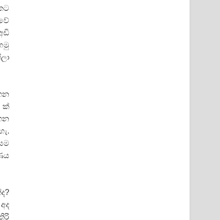
 කට
ාවේ
අඩි
හමු
ිලා
ගෙන
 ක්
ගෙන
හැ.
ෙසම
රණය
්ද?
 අද
ිරි