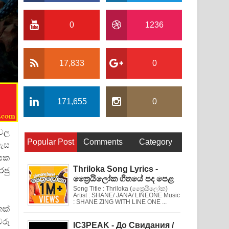
0
1236
17,833
0
171,655
0
පවල
Popular Post
Comments
Category
 ඇස
යක
Thriloka Song Lyrics -
රජු
ත්‍රෛයිලෝක ගීතයේ පද පෙළ
Song Title : Thriloka (ත්‍රෛයිලෝක)
Artist : SHANE/ JANA/ LINEONE Music
: SHANE ZING WITH LINE ONE ...
කක්
රු
IC3PEAK - До Свидания /