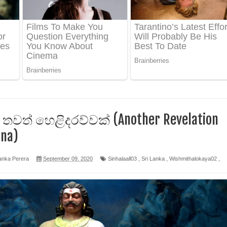
 පෙළ
ද පෙළ
ෙළ
තවත් හෙළිදරව්වක් (Another Revelation
ana)
න් ලියන්න ගීතයේ පද පෙළ
anka Perera
September 09, 2020
Sinhalaall03
,
Sri Lanka
,
Wishmithalokaya02
,
පෙළ
 පෙළ