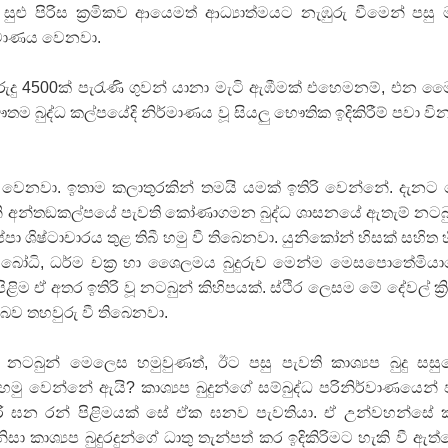
් සුළු පිරිස ක්‍රමිකව ආයෙමත් ආධ්‍යාත්මයට නැඹුරු වීමෙන් පසු 
ර්මාණය වෙනවා.
රුදු 4500ක් පැරැණි ගුවන් යානා මැටි ඇඹීමක් එහෙමනම්, එන මෛත්
ෞතම බුද්ධ කල්පයේදි නිර්මාණය වූ සියලු භෞතික ඉදිකිරීම් පවා වි
ෙනවා. ඉතාම කලාතුරකින් තමයි යමක් ඉතිරි වෙන්නේ. දැනට
ෙනි අන්තඞකල්පයේ පැවති කෝණාගමන බුද්ධ ශාසනයේ ඇතැම් නටබ
පා ශිෂ්ටාචාරය තුළ තිබී හමු වී තිබෙනවා. යුනිකෝන් හිසක් සහිත හ
නාග බෝධි, ධර්ම චක්‍ර හා ශෛලමය බුදුරුව මෙන්ම මෙසපොතේමිය
 පිළිම ඒ අතර ඉතිරි වූ නටබුන් කිහිපයක්. ස්ථිර ලෙසම මේ දේවල් ක්‍රි.
 බව තහවුරු වී තිබෙනවා.
ටබුන් මෙලෙස හමුවුණත්, ඊට පසු පැවති කාශ්‍යප බුදු සස
මු වෙන්නේ ඇයි? කාශ්‍යප බුදුන්ගේ සම්බුද්ධ පරිනිර්වාණයෙන් 
රී ඝන රන් පිළිමයක් සේ ඒක ඝනව පැවතියා. ඒ උන්වහන්සේ
 නිසා කාශ්‍යප බුදුරදුන්ගේ ධාතු තැන්පත් කර ඉදිකිරිමට හැකි වී ඇත්