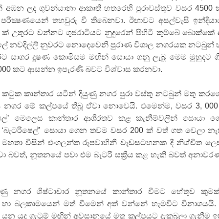
න් අඹන ලද ගුවන්යානා ආකෘති හතරෙහි පුරාවස්තුව වසර 4500
රීක්‍ෂණයෙන් තහවුරු වී තිබෙනවා. ඊඟාවට අසල්වැසි ඉන්දිය
ක් උතුරට වන්නට ගුජරාටියට නුදුරෙන් පිහිටි කුම්බේ බොක්කේ 
 පත්ලේ නවදිල්ලි නුවරට නොදෙවෙනි පුරාණ විශාල නගරයක නටබුන් 
රට සාගර දූෂණ කොමිසම මඟින් සොයා ගනු ලැබූ මෙම මුහුදට ග
000 කට ආසන්න ඉපැරණි බවට විශ්වාස කරනවා.
 කටුක කාන්තාර යටින් දියුණු නගර පුරා වස්තු නටබුන් මතු කර
 නගර මේ කල්පයේ තිබූ ඒවා නොවෙයි. එමෙන්ම, වසර 3, 000
ෙල්’ මෙලෙස කාන්තාර ආශි‍්‍රතව කළ කැනීම්වලින් සොයා 
ා ‘බැටරිෂෙල්’ සොයා ගෙන තවම වසර 200 ක් වත් ගත වෙලා නැ
් මහතා විසින් එංගලන්ත රූපවාහිනී වැඩසටහනක දී නිශ්චිත ල
වා බවත්, නූතනයේ පවා එම බැටරි සක්‍රීය කළ හැකි බවත් අනාව
යුණු නගර ශිෂ්ටාචාර නූතනයේ කාන්තාර වීමට හේතුව කුමක
න් හා බලකාමයෙන් මත් වීමෙන් අත් වන්නේ හැමවිට විනාශයයි.
ී යන යුද ගැටුම් මඟින් අවසානයේ මතු කල්පයට දැකබලා ගැනීම ඉත