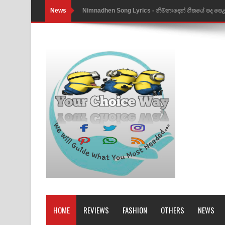
News
Nimnadhen Song Lyrics - නිම්නාදෙන් ගීතයේ පද පෙ
Obamai Mage Adare Song Lyrics - ඔබමයි මගේ ආද
Pansal Gihin Song Lyrics - පන්සල් ගිහිං ගීතයේ පද ප
Ankeliya Song Lyrics - අංකෙළිය ගීතයේ පද පෙළ
DEAR GOD Song Lyrics - ඩියර් ගෝඩ් ගීතයේ පද පෙ
MANAMALA KATHA Song Lyrics - මනමාල කතා ගී
Dai Dai Lyrics - Shakira, Burna Boy | 2026 footbal
Lassana Amma Song Lyrics - ලස්සන අම්මා ගීතයේ
Gemak Deela Song Lyrics - ගේමක් දීලා ගීතයේ පද 
Niwuna Numba Hinda Song Lyrics - නිවුනා නුඹ හින
HOME
REVIEWS
FASHION
OTHERS
NEWS
Numba Dun Aadare Song Lyrics - නුඹ දුන් ආදරේ ග