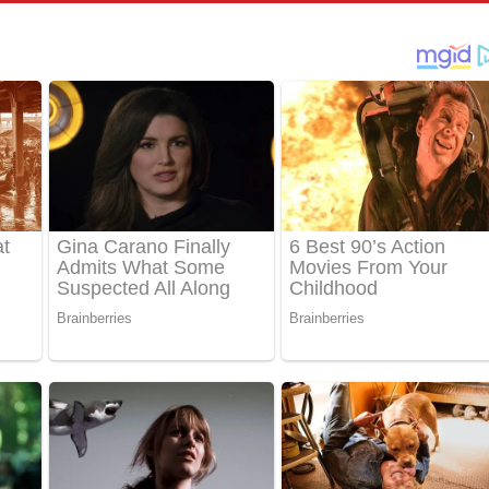
් අනාගතේ ගීතයේ පද පෙළ
තයේ පද පෙළ
 පද පෙළ
තයේ පද පෙළ
 ගීතයේ පද පෙළ
ද පෙළ