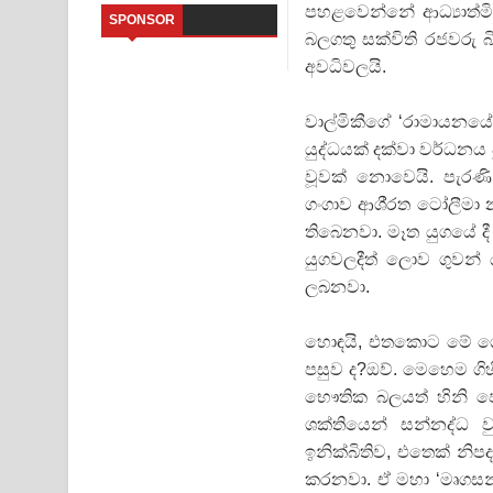
පහළවෙන්නේ ආධ්‍යාත්ම
SPONSOR
බලගතු සක්විති රජවරු 
Sandata Duka Hithila Song Lyrics - සඳට දුක හිතිලා
අවධිවලයි.
Sihina Song Lyrics - සිහින ගීතයේ පද පෙළ
වාල්මිකීගේ ‘රාමායනයේ
Father Song Lyrics - ෆාදර් ගීතයේ පද පෙළ
යුද්ධයක් දක්වා වර්ධන
වූවක් නොවෙයි. පැරණි
Dannawada Mawa Song Lyrics - දන්නවාද මාව ගීත
ගංගාව ආශි‍්‍රත ටෝලීමා 
NEENA Song Lyrics - නීනා ගීතයේ පද පෙළ
තිබෙනවා. මෑත යුගයේ ද
යුගවලදීත් ලොව ගුවන් ය
Ahimi Wimai Himi Song Lyrics - අහිමි විමයි හිමි ගී
ලබනවා.
Mathaka Parana Song Lyrics - මතක පාරනා ගීතයේ
හොඳයි, එතකොට මේ ගෞ
පසුව ද?ඔව්. මෙහෙම ගිහ
භෞතික බලයත් හිනි ප
ශක්තියෙන් සන්නද්ධ ව
ඉනික්බිතිව, එතෙක් නිප
කරනවා. ඒ මහා ‘මෘගසන් 