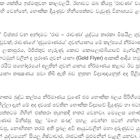
ික ශක්තිය ඉස්මතුවන කාලවලයි. ඊඟාවට ඔබ කියපු ‘රාවණා’ 
බිහි වෙන්නේ, භෞතික දියුණුව හිනිපෙත්තට වැඩුණු විනාශයට ළං
 ගීතයේ පද පෙළ
’ විස්තර වන අන්දමට ‘රාම – රාවණා’ යුද්ධය තාරකා මිසයිල ගු
ය වූවක්, රාවණගේ ‘දඬුමොණරය’ ගුවන්යානය මේ කල්පයේ නිර්ම
 ලංකාපුරය, ඊජිප්තුව හැරුණු කොට කොලොම්බියාවේ මැග්ඩල
යේ පද පෙළ
නටඹුන් වලින් ද පුරාණ ගුවන් යානා (Gold Flyer) ආකෘති ආදිය හමු
ී රයිට් සහෝදරයෝ අලුතින් ගුවන් යානය නිර්මාණය කළාට ඊට පූ
ානා තාක්‍ෂණය පවා තිබී ඇති බව නූතන විද්‍යාඥයනුත් අද පිළි
තයේ පද පෙළ
 පද පෙළ
තම බුද්ධ කල්පය නිර්මාණය වුණේ එම භෞතික බලය පිරිහීම
ිල්ලා දැන් මේ අද දවසේ පවතින භෞතික විද්‍යාවේ දියුණුව හා බට
ෙත්තටම ගිහින් එක්තරා තැනකදී නතර වෙනවා. මෙලෙස භෞ
ුණාම මිනිස්සු තුළ ‘මෘංග සංඥා’ පහළ වෙන්න පටන් ගන්න
දවපු, නොහිතන තරම් අති ප්‍රබල අවි ආයුධවලින් මහා දරුණුවට යු
යුද්ධයෙන්’ සියලු ශිෂ්ටාචාර, රාජධානී මුළුමනින් වැළලී යනවා.