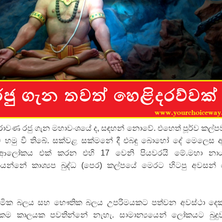
ද පෙළ
ද පෙළ
රාවණ රජු ගැන මහාවංශයේ ද, සඳහන් නොවේ. එහෙත් පූර්ව කල්
ද පෙළ
ට හමු වී තිබේ. සක්වළ සක්මනේ දී එබඳු බොහෝ දේ මෙලෙස
 ආලෝකය එක් කරන එහි 17 වෙනි පියවරයි මේ.මහා නා
කියන්නේ කාශ්‍යප බුද්ධ (පෙර) කල්පයේ මෙරට හිටපු අවසන් 
 පද පෙළ
ත්මික බලය සහ භෞතික බලය උපරිමයකට පත්වන අවස්ථා දෙ
කම කාලයක පවතින්නේ නැහැ. සාමාන්‍යයෙන් ලෝකයට බුදුව