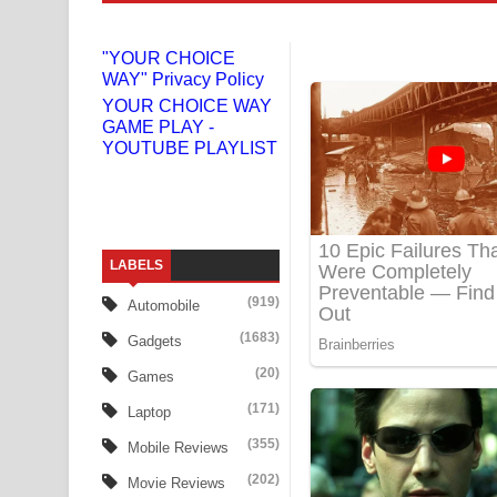
Liyamuda Dan Anagathe Song Lyrics - ලියමුද දැන
"YOUR CHOICE
WAY" Privacy Policy
Doni Song Lyrics - දෝණි ගීතයේ පද පෙළ
YOUR CHOICE WAY
GAME PLAY -
Benthara Palame Song Lyrics - බෙන්තර පාලමේ ගී
YOUTUBE PLAYLIST
Sanda Babalena Song Lyrics - සඳ බැබලෙන ගීතයේ
Adare Wadi Nisa Song Lyrics - ආදරේ වැඩි නිසා ගී
LABELS
UNUHUMA Song Lyrics - උණුහුම ගීතයේ පද පෙළ
(919)
Automobile
Katakara Song Lyrics - කටකාර ගීතයේ පද පෙළ
(1683)
Gadgets
Tharu Yaye Dilena Song Lyrics - තරු යායේ දිලෙනා
(20)
Games
(171)
Laptop
Ow Man Sosa Song Lyrics - ඔව් මං සෝසා ගීතයේ ප
(355)
Mobile Reviews
Heavy Weight Song Lyrics
(202)
Movie Reviews