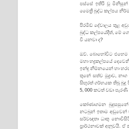
පස්සේ ඉතිරි වූ මිනිසුන
මෛත්‍රී බුද්ධ කල්පය නි
පිරමීඩ් දේවාලය තුළ අවු
බුද්ධ කල්පයේදීත්, මේ ග
වී යනවා ද?
ඔව්. බොහෝවිට එහෙම ව
මහා භද්‍රකල්පයේ දෙව
ඉන්දු නිම්නයෙන් හා හරප්
තුනේ සත්ව මුද්‍රාව, 
සිඟුරත් ගර්භයක තිබූ බුදු
5, 000 කටත් වඩා පැරණි
කෝණාගමන බුදුසසුනේ න
නටබුන් ඉතාම අඩුවෙන් හ
සර්වඥතා ධාතු නොවිසි
ප්‍රාර්ථනාවක් අනුවයි. ඒ