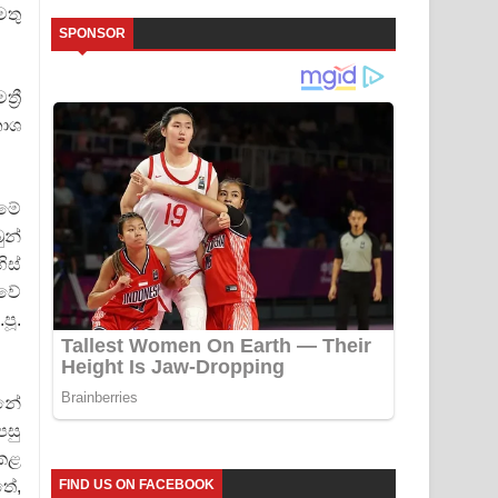
මතු
SPONSOR
‍රී
නාශ
 මේ
ුන්
ිස්
ාවේ
පූ.
ුනේ
පසු
 කළ
තේ,
FIND US ON FACEBOOK