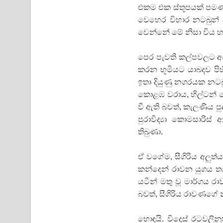
එකම එක ස්තූපයක් පමණ
වෙහෙර විහාර නටබුන් ව
වෙන්නේ මේ නිසා විය හැ
පෙර පැවති කල්පවලට අය
කරන භූමියට යාබදව පි
ඉතා දියුණු නගරයක නටබු
කොළඹ වරාය, හිල්ටන් 
වී ඇති බවත්, කැලණිය ප
පුරාවිද්‍යා කොමසාරිස
තිබුණා.
ඒ වගේම, සීගිරිය අලුත්
කන්දෙන් රාවන යුගය තර
යටින් මතු වූ මාර්ගය ර
බවත්, සීගිරිය රාවණගේ
හොඳයි. විදෙස් රටවලිනු