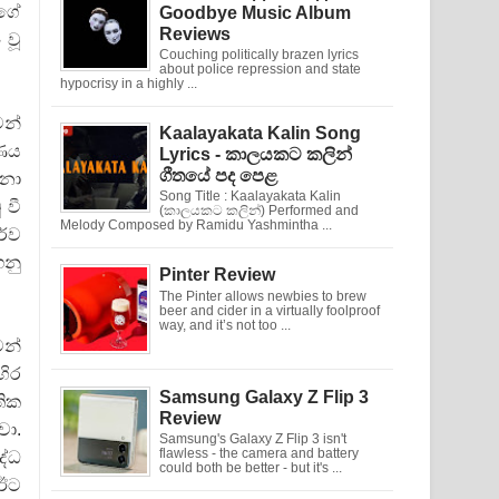
වගේ
Goodbye Music Album
Reviews
 වූ
Couching politically brazen lyrics
about police repression and state
hypocrisy in a highly ...
වන්
Kaalayakata Kalin Song
ාණය
Lyrics - කාලයකට කලින්
ගීතයේ පද පෙළ
ීනා
Song Title : Kaalayakata Kalin
 වී
(කාලයකට කලින්) Performed and
Melody Composed by Ramidu Yashmintha ...
ර්ව
ගනු
Pinter Review
The Pinter allows newbies to brew
beer and cider in a virtually foolproof
way, and it’s not too ...
ෙන්
හිර
Samsung Galaxy Z Flip 3
තික
Review
වා.
Samsung's Galaxy Z Flip 3 isn't
flawless - the camera and battery
ද්ධ
could both be better - but it's ...
 ඊට