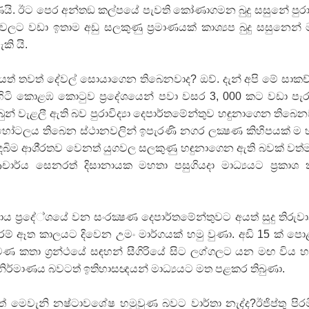
යි. ඊට පෙර අන්තඞ කල්පයේ පැවති කෝණාගමන බුදු සසුනේ පු
ලට වඩා ඉතාම අඩු සලකුණු ප්‍රමාණයක් කාශ්‍යප බුදු සසුනෙන් 
කි යි.
ත් තවත් දේවල් සොයාගෙන තිබෙනවාද? ඔව්. දැන් අපි මේ සාකච
හිටි කොළඹ කොටුව ප්‍රදේශයෙන් පවා වසර 3, 000 කට වඩා පැ
න් වැළලී ඇති බව පුරාවිද්‍යා දෙපාර්තමේන්තුව හඳුනාගෙන තිබෙන
හෝටලය තිබෙන ස්ථානවලින් ඉපැරණි නගර ලක්‍ෂණ කිහිපයක් ම 
ුදබිම ආශි‍්‍රතව වෙනත් යුගවල සලකුණු හඳුනාගෙන ඇති බවක් වත්
් ආචාර්ය සෙනරත් දිසානායක මහතා පසුගියදා මාධ්‍යයට ප්‍රකාශ
යාය ප්‍රදේ්ශයේ වන සංරක්‍ෂණ දෙපාර්තමේන්තුවට අයත් සුදු තිරුව
ම් ඈත කාලයට දිවෙන උමං මාර්ගයක් හමු වුණා. අඩි 15 ක් ප
ාවණ කතා ග්‍රන්ථයේ සඳහන් සීගිරියේ සිට ලග්ගලට යන මඟ විය හ
 නිර්මාණය බවටත් ඉතිහාසඥයන් මාධ්‍යයට මත පළකර තිබුණා.
ත් මෙවැනි නෂ්ටාවශේෂ හමුවුණ බවට වාර්තා නැද්ද?ඊජිප්තු පිරම