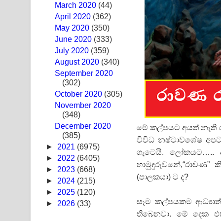
March 2020
(44)
Ras Balan Song Lyrics - රැස් බලන් ගීතයේ පද පෙළ
April 2020
(362)
May 2020
(350)
Hoda sihiyen Song Lyrics - හොද සිහියෙන් ගීතයේ ප
June 2020
(333)
July 2020
(359)
Awanken Song Lyrics - අවංකෙන් ගීතයේ පද පෙළ
August 2020
(340)
September 2020
Pa Sina Song Lyrics - පෑ සිනා ගීතයේ පද පෙළ
(302)
October 2020
Pemwanthiye Song Lyrics - පෙම්වන්තියේ ගීතයේ ප
(305)
November 2020
(348)
Manobhawa Song Lyrics - මනෝභව ගීතයේ පද පෙළ
December 2020
මේ කල්පයට අයත් නැති 
(385)
Akahe Indala Song Lyrics - ආකාහේ ඉඳලා ගීතයේ ප
විවිධ නෂ්ටාවශේෂ අප
►
2021
(6975)
ගැටෙයි. ලෝකයට…..
Raawaya Song Lyrics - රාවය ගීතයේ පද පෙළ
►
2022
(6405)
හාමුදුරුවනේ,“රාවණ” 
►
2023
(668)
(පාලකයා) ට ද?
Saddeta Denna Song Lyrics - සද්දෙට දෙන්න ගීතයේ
►
2024
(215)
►
2025
(120)
Kaalaya Song Lyrics - කාලය ගීතයේ පද පෙළ
සෑම කල්පයකම ආධ්‍යා
►
2026
(33)
තිබෙනවා. මේ දෙක එ
Aramuna Song Lyrics - අරමුණ ගීතයේ පද පෙළ