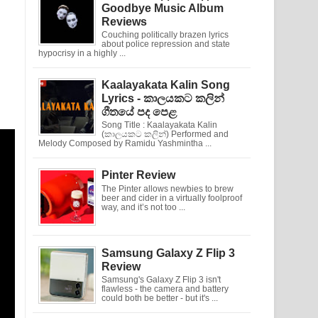
Goodbye Music Album
Reviews
Couching politically brazen lyrics
about police repression and state
hypocrisy in a highly ...
Kaalayakata Kalin Song
Lyrics - කාලයකට කලින්
ගීතයේ පද පෙළ
Song Title : Kaalayakata Kalin
(කාලයකට කලින්) Performed and
Melody Composed by Ramidu Yashmintha ...
Pinter Review
The Pinter allows newbies to brew
beer and cider in a virtually foolproof
way, and it’s not too ...
Samsung Galaxy Z Flip 3
Review
Samsung's Galaxy Z Flip 3 isn't
flawless - the camera and battery
could both be better - but it's ...