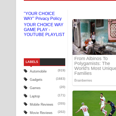
Liyamuda Dan Anagathe Song Lyrics - ලියමුද දැන
"YOUR CHOICE
WAY" Privacy Policy
Doni Song Lyrics - දෝණි ගීතයේ පද පෙළ
YOUR CHOICE WAY
GAME PLAY -
Benthara Palame Song Lyrics - බෙන්තර පාලමේ ගී
YOUTUBE PLAYLIST
Sanda Babalena Song Lyrics - සඳ බැබලෙන ගීතයේ
Adare Wadi Nisa Song Lyrics - ආදරේ වැඩි නිසා ගී
LABELS
UNUHUMA Song Lyrics - උණුහුම ගීතයේ පද පෙළ
(919)
Automobile
Katakara Song Lyrics - කටකාර ගීතයේ පද පෙළ
(1683)
Gadgets
Tharu Yaye Dilena Song Lyrics - තරු යායේ දිලෙනා
(20)
Games
(171)
Laptop
Ow Man Sosa Song Lyrics - ඔව් මං සෝසා ගීතයේ ප
(355)
Mobile Reviews
Heavy Weight Song Lyrics
(202)
Movie Reviews