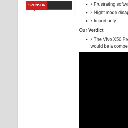
Frustrating softw
SPONSOR
Sandata Duka Hithila Song Lyrics - සඳට දුක හිතිලා
Night mode disa
Import only
Sihina Song Lyrics - සිහින ගීතයේ පද පෙළ
Our Verdict
Father Song Lyrics - ෆාදර් ගීතයේ පද පෙළ
The Vivo X50 Pro'
would be a competi
Dannawada Mawa Song Lyrics - දන්නවාද මාව ගීත
NEENA Song Lyrics - නීනා ගීතයේ පද පෙළ
Ahimi Wimai Himi Song Lyrics - අහිමි විමයි හිමි ගී
Mathaka Parana Song Lyrics - මතක පාරනා ගීතයේ