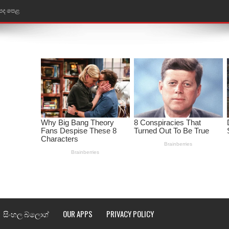
ළ
රේ ගීතයේ පද පෙළ
ෙළ
ළ
තයේ පද පෙළ
l world cup song lyrics
 පද පෙළ
පෙළ
්දා ගීතයේ පද පෙළ
සිංහල බ්ලොග්
OUR APPS
PRIVACY POLICY
ීතයේ පද පෙළ