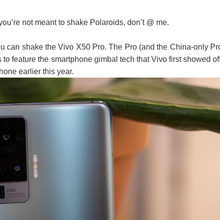
ow you’re not meant to shake Polaroids, don’t @ me.
ou can shake the Vivo X50 Pro. The Pro (and the China-only Pr
es to feature the smartphone gimbal tech that Vivo first showed off
one earlier this year.