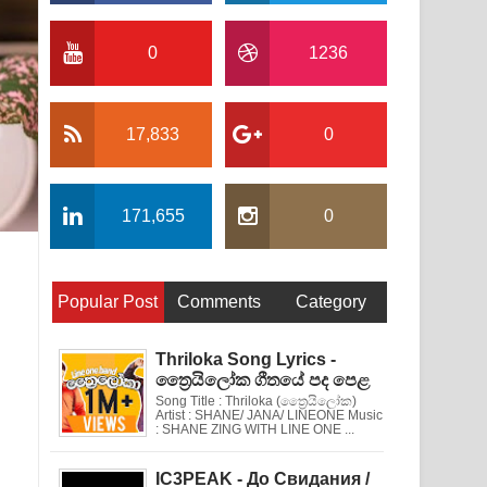
0
1236
17,833
0
171,655
0
Popular Post
Comments
Category
Thriloka Song Lyrics -
ත්‍රෛයිලෝක ගීතයේ පද පෙළ
Song Title : Thriloka (ත්‍රෛයිලෝක)
Artist : SHANE/ JANA/ LINEONE Music
: SHANE ZING WITH LINE ONE ...
IC3PEAK - До Свидания /