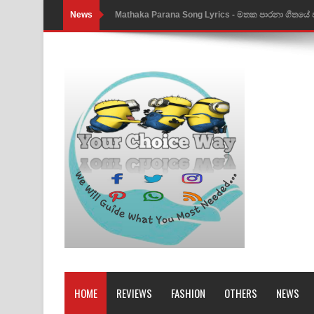
News
Nimnadhen Song Lyrics - නිම්නාදෙන් ගීතයේ පද පෙ
Obamai Mage Adare Song Lyrics - ඔබමයි මගේ ආද
Pansal Gihin Song Lyrics - පන්සල් ගිහිං ගීතයේ පද ප
Ankeliya Song Lyrics - අංකෙළිය ගීතයේ පද පෙළ
DEAR GOD Song Lyrics - ඩියර් ගෝඩ් ගීතයේ පද පෙ
MANAMALA KATHA Song Lyrics - මනමාල කතා ගී
Dai Dai Lyrics - Shakira, Burna Boy | 2026 footbal
Lassana Amma Song Lyrics - ලස්සන අම්මා ගීතයේ
Gemak Deela Song Lyrics - ගේමක් දීලා ගීතයේ පද 
Niwuna Numba Hinda Song Lyrics - නිවුනා නුඹ හින
HOME
REVIEWS
FASHION
OTHERS
NEWS
Numba Dun Aadare Song Lyrics - නුඹ දුන් ආදරේ ග