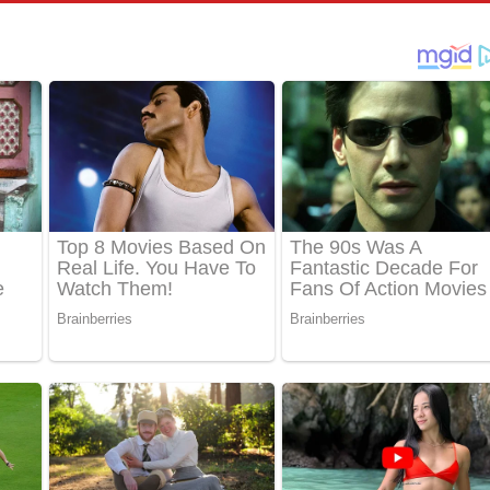
් අනාගතේ ගීතයේ පද පෙළ
තයේ පද පෙළ
 පද පෙළ
තයේ පද පෙළ
 ගීතයේ පද පෙළ
ද පෙළ