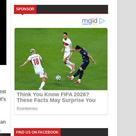
SPONSOR
est
t’s
 an
.
FIND US ON FACEBOOK