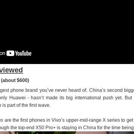
viewed
(about $600)
ggest phone brand you’ve never heard of. China’s second bigg
ly Huawei - hasn’t made its big international push yet. But i
s part of the first wave.
 are the first phones in Vivo’s upper-mid-range X series to get
hough the top-end X50 Pro+ is staying in China for the time being