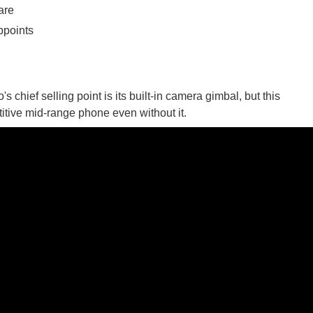
are
 ගීතයේ පද පෙළ
ppoints
s chief selling point is its built-in camera gimbal, but this
tive mid-range phone even without it.
යේ පද පෙළ
තයේ පද පෙළ
 පද පෙළ