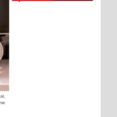
al,
ame