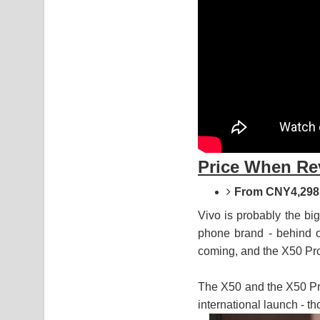
Price When Re
From CNY4,298 
Vivo is probably the bi
phone brand - behind on
coming, and the X50 Pro i
The X50 and the X50 Pro
international launch - t