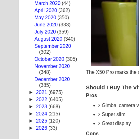
March 2020
(44)
Ras Balan Song Lyrics - රැස් බලන් ගීතයේ පද පෙළ
April 2020
(362)
May 2020
(350)
Hoda sihiyen Song Lyrics - හොද සිහියෙන් ගීතයේ ප
June 2020
(333)
July 2020
(359)
Awanken Song Lyrics - අවංකෙන් ගීතයේ පද පෙළ
August 2020
(340)
September 2020
Pa Sina Song Lyrics - පෑ සිනා ගීතයේ පද පෙළ
(302)
October 2020
Pemwanthiye Song Lyrics - පෙම්වන්තියේ ගීතයේ ප
(305)
November 2020
The X50 Pro marks the st
(348)
Manobhawa Song Lyrics - මනෝභව ගීතයේ පද පෙළ
December 2020
(385)
Akahe Indala Song Lyrics - ආකාහේ ඉඳලා ගීතයේ ප
Should I Buy The V
►
2021
(6975)
Pros
Raawaya Song Lyrics - රාවය ගීතයේ පද පෙළ
►
2022
(6405)
Gimbal camera 
►
2023
(668)
Saddeta Denna Song Lyrics - සද්දෙට දෙන්න ගීතයේ
►
2024
(215)
Super slim
►
2025
(120)
Great display
Kaalaya Song Lyrics - කාලය ගීතයේ පද පෙළ
►
2026
(33)
Cons
Aramuna Song Lyrics - අරමුණ ගීතයේ පද පෙළ