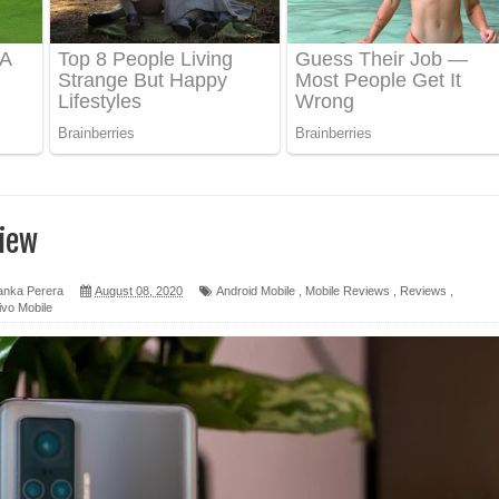
 පෙළ
ද පෙළ
ෙළ
view
anka Perera
August 08, 2020
Android Mobile
,
Mobile Reviews
,
Reviews
,
ivo Mobile
න් ලියන්න ගීතයේ පද පෙළ
පෙළ
 පෙළ