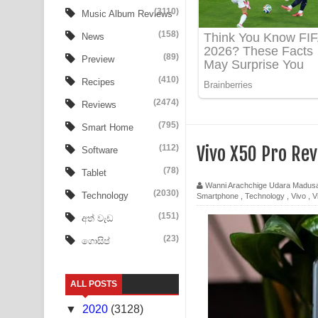
Aye Lanweela Song Lyrics - ආයේ ලංවීලා ගීතයේ පද
(3110)
Music Album Reviews
(158)
Ala purannata Song Lyrics - ආල පුරන්නට ගීතයේ ප
News
(89)
Preview
FEVER DREAM Lyrics - Alex Warren
(410)
Recipes
BTS : Hooligan Lyrics
(2474)
Reviews
Apa Hamuwee Song Lyrics - අප හමුවී ගීතයේ පද ප
(795)
Smart Home
(112)
Vivo X50 Pro Re
Software
PATHINIYE Song Lyrics - පතිනියනේ ගීතයේ පද පෙළ
(78)
Tablet
Sorry Sir Song Lyrics - සොරි සර් ගීතයේ පද පෙළ
Wanni Arachchige Udara Madus
(2030)
Technology
Smartphone
,
Technology
,
Vivo
,
V
Mathaka Aluthin Liyanna Song Lyrics - මතක අලුති
(151)
අත් වැඩ
(23)
ගොසිප්
Sandak Awith Song Lyrics - සඳක් ඇවිත් ගීතයේ පද 
Swetha Sande Song Lyrics - ශ්වේත සඳේ ගීතයේ පද
ALL POSTS
Ma Igili Giya Lyrics - මා ඉගිලී ගියා ගීතයේ පද පෙළ
▼
2020
(3128)