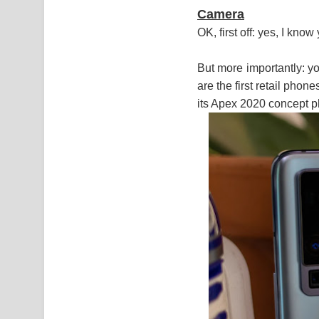
Camera
OK, first off: yes, I kn
But more importantly: y
are the first retail phon
its Apex 2020 concept ph