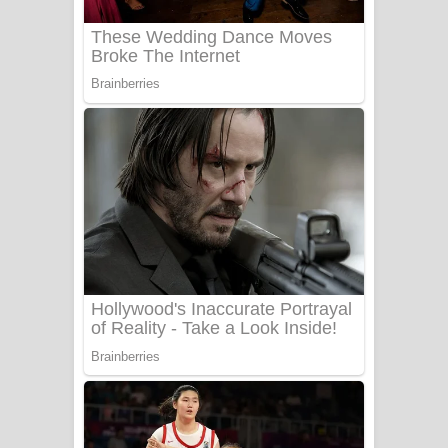
Benthara Palame Song Lyrics -
බෙන්තර පාලමේ ගීතයේ පද පෙළ
Sanda Babalena Song Lyrics - සඳ
බැබලෙන ගීතයේ පද පෙළ
Adare Wadi Nisa Song Lyrics - ආදරේ
වැඩි නිසා ගීතයේ පද පෙළ
UNUHUMA Song Lyrics - උණුහුම
ගීතයේ පද පෙළ
Katakara Song Lyrics - කටකාර ගීතයේ
පද පෙළ
Tharu Yaye Dilena Song Lyrics - තරු