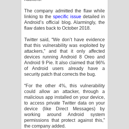
Pemwanthiye Song Lyrics -
The company admitted the flaw while
linking to the
specific issue
detailed in
Android’s official blog. Alarmingly, the
පෙම්වන්තියේ ගීතයේ පද පෙළ
flaw dates back to October 2018.
Manobhawa Song Lyrics - මනෝභව
Twitter said, “We don’t have evidence
that this vulnerability was exploited by
ගීතයේ පද පෙළ
attackers,” and that it only affected
devices running Android 8 Oreo and
Akahe Indala Song Lyrics - ආකාහේ
Android 9 Pie. It also claimed that 96%
of Android users already have a
ඉඳලා ගීතයේ පද පෙළ
security patch that corrects the bug.
Raawaya Song Lyrics - රාවය ගීතයේ
“For the other 4%, this vulnerability
could allow an attacker, through a
පද පෙළ
malicious app installed on your device,
to access private Twitter data on your
Saddeta Denna Song Lyrics - සද්දෙට
device (like Direct Messages) by
working around Android system
දෙන්න ගීතයේ පද පෙළ
permissions that protect against this,”
the company added.