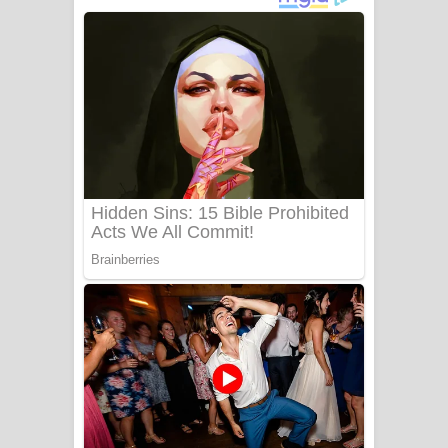
අම්මා ගීතයේ පද පෙළ
Gemak Deela Song Lyrics - ගේමක් දීලා
ගීතයේ පද පෙළ
Niwuna Numba Hinda Song Lyrics -
නිවුනා නුඹ හින්දා ගීතයේ පද පෙළ
Numba Dun Aadare Song Lyrics - නුඹ
දුන් ආදරේ ගීතයේ පද පෙළ
Liyamuda Dan Anagathe Song Lyrics
- ලියමුද දැන් අනාගතේ ගීතයේ පද පෙළ
Doni Song Lyrics - දෝණි ගීතයේ පද
පෙළ