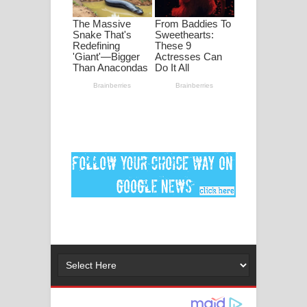
ගීතයේ පද පෙළ
Ankeliya Song Lyrics - අංකෙළිය ගීතයේ
පද පෙළ
DEAR GOD Song Lyrics - ඩියර් ගෝඩ්
ගීතයේ පද පෙළ
MANAMALA KATHA Song Lyrics -
මනමාල කතා ගීතයේ පද පෙළ
Dai Dai Lyrics - Shakira, Burna Boy |
2026 football world cup song lyrics
Lassana Amma Song Lyrics - ලස්සන