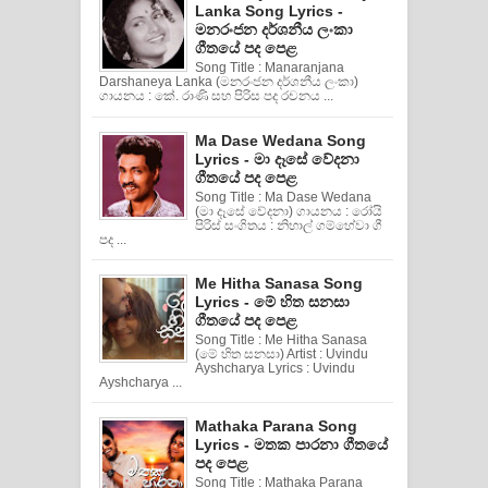
Lanka Song Lyrics -
මනරංජන දර්ශනීය ලංකා
ගීතයේ පද පෙළ
Song Title : Manaranjana
Darshaneya Lanka (මනරංජන දර්ශනීය ලංකා)
ගායනය : කේ. රාණි සහ පිරිස පද රචනය ...
Ma Dase Wedana Song
Lyrics - මා දෑසේ වේදනා
ගීතයේ පද පෙළ
Song Title : Ma Dase Wedana
(මා දෑසේ වේදනා) ගායනය : රෝයි
පිරිස් සංගිතය : නිහාල් ගම්හේවා ගී
පද ...
Me Hitha Sanasa Song
Lyrics - මේ හිත සනසා
ගීතයේ පද පෙළ
Song Title : Me Hitha Sanasa
(මේ හිත සනසා) Artist : Uvindu
Ayshcharya Lyrics : Uvindu
Ayshcharya ...
Mathaka Parana Song
Lyrics - මතක පාරනා ගීතයේ
පද පෙළ
Song Title : Mathaka Parana