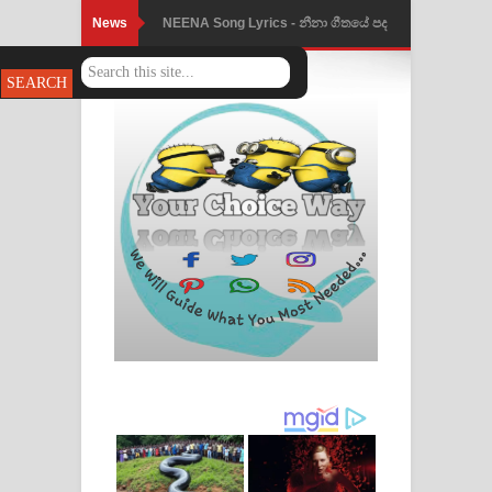
News
NEENA Song Lyrics - නීනා ගීතයේ පද
පෙළ
Ahimi Wimai Himi Song Lyrics - අහිමි
විමයි හිමි ගීතයේ පද පෙළ
Mathaka Parana Song Lyrics - මතක
පාරනා ගීතයේ පද පෙළ
Nimnadhen Song Lyrics - නිම්නාදෙන්
ගීතයේ පද පෙළ
Obamai Mage Adare Song Lyrics -
ඔබමයි මගේ ආදරේ ගීතයේ පද පෙළ
Pansal Gihin Song Lyrics - පන්සල් ගිහිං