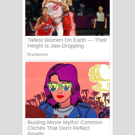
යායේ දිලෙනා ගීතයේ පද පෙළ
Ow Man Sosa Song Lyrics - ඔව් මං
සෝසා ගීතයේ පද පෙළ
Heavy Weight Song Lyrics
Aye Lanweela Song Lyrics - ආයේ
ලංවීලා ගීතයේ පද පෙළ
Ala purannata Song Lyrics - ආල
පුරන්නට ගීතයේ පද පෙළ
FEVER DREAM Lyrics - Alex Warren
BTS : Hooligan Lyrics