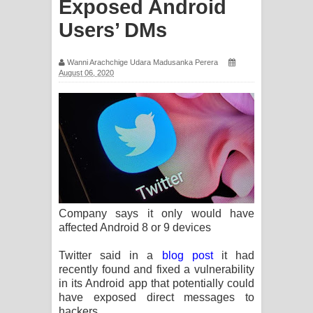
Exposed Android
සඳේ ගීතයේ පද පෙළ
Users’ DMs
Ma Igili Giya Lyrics - මා ඉගිලී ගියා
Wanni Arachchige Udara Madusanka Perera
August 06, 2020
ගීතයේ පද පෙළ
Ras Balan Song Lyrics - රැස් බලන්
ගීතයේ පද පෙළ
Hoda sihiyen Song Lyrics - හොද
සිහියෙන් ගීතයේ පද පෙළ
Company says it only would have
Awanken Song Lyrics - අවංකෙන්
affected Android 8 or 9 devices
ගීතයේ පද පෙළ
Twitter said in a
blog post
it had
recently found and fixed a vulnerability
Pa Sina Song Lyrics - පෑ සිනා ගීතයේ
in its Android app that potentially could
have exposed direct messages to
පද පෙළ
hackers.