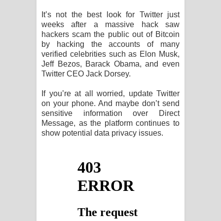
Kaalaya Song Lyrics - කාලය ගීතයේ පද
It’s not the best look for Twitter just
weeks after a massive hack saw
පෙළ
hackers scam the public out of Bitcoin
by hacking the accounts of many
Aramuna Song Lyrics - අරමුණ ගීතයේ
verified celebrities such as Elon Musk,
Jeff Bezos, Barack Obama, and even
පද පෙළ
Twitter CEO Jack Dorsey.
Sandata Duka Hithila Song Lyrics -
If you’re at all worried, update Twitter
on your phone. And maybe don’t send
සඳට දුක හිතිලා ගීතයේ පද පෙළ
sensitive information over Direct
Message, as the platform continues to
Sihina Song Lyrics - සිහින ගීතයේ පද
show potential data privacy issues.
පෙළ
Father Song Lyrics - ෆාදර් ගීතයේ පද
පෙළ
Dannawada Mawa Song Lyrics -