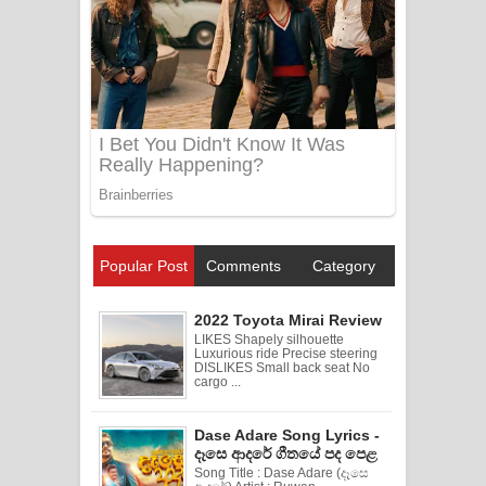
Popular Post
Comments
Category
2022 Toyota Mirai Review
LIKES Shapely silhouette
Luxurious ride Precise steering
DISLIKES Small back seat No
cargo ...
Dase Adare Song Lyrics -
දෑසෙ ආදරේ ගීතයේ පද පෙළ
Song Title : Dase Adare (දෑසෙ