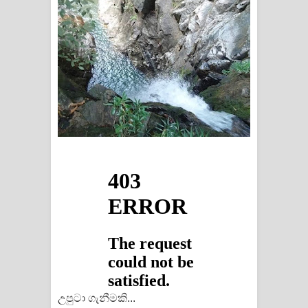
උපුටා ගැනීමකි...