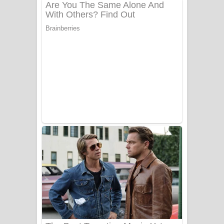
අම්මා ගීතයේ පද පෙළ
Gemak Deela Song Lyrics - ගේමක් දීලා
ගීතයේ පද පෙළ
Niwuna Numba Hinda Song Lyrics -
නිවුනා නුඹ හින්දා ගීතයේ පද පෙළ
Numba Dun Aadare Song Lyrics - නුඹ
දුන් ආදරේ ගීතයේ පද පෙළ
Liyamuda Dan Anagathe Song Lyrics
- ලියමුද දැන් අනාගතේ ගීතයේ පද පෙළ
Doni Song Lyrics - දෝණි ගීතයේ පද
පෙළ