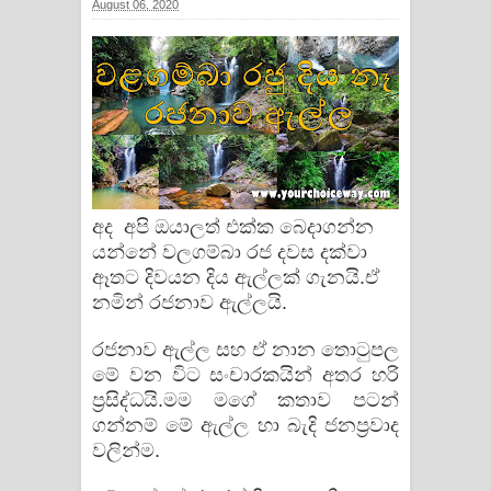
August 06, 2020
සඳේ ගීතයේ පද පෙළ
Ma Igili Giya Lyrics - මා ඉගිලී ගියා
ගීතයේ පද පෙළ
Ras Balan Song Lyrics - රැස් බලන්
ගීතයේ පද පෙළ
අද අපි ඔයාලත් එක්ක බෙදාගන්න
යන්නේ වලගම්බා රජ දවස දක්වා
Hoda sihiyen Song Lyrics - හොද
ඈතට දිවයන දිය ඇල්ලක් ගැනයි.ඒ
සිහියෙන් ගීතයේ පද පෙළ
නමින් රජනාව ඇල්ලයි.
Awanken Song Lyrics - අවංකෙන්
රජනාව ඇල්ල සහ ඒ නාන තොටුපල
මේ වන විට සංචාරකයින් අතර හරි
ගීතයේ පද පෙළ
ප්‍රසිද්ධයි.මම මගේ කතාව පටන්
ගන්නම් මේ ඇල්ල හා බැදි ජනප්‍රවාද
Pa Sina Song Lyrics - පෑ සිනා ගීතයේ
වලින්ම.
පද පෙළ