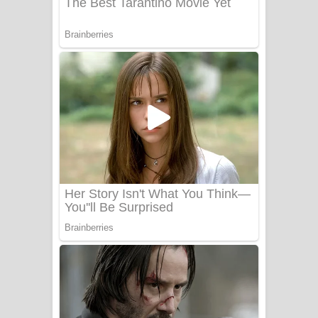
Benthara Palame Song Lyrics -
බෙන්තර පාලමේ ගීතයේ පද පෙළ
Sanda Babalena Song Lyrics - සඳ
බැබලෙන ගීතයේ පද පෙළ
Adare Wadi Nisa Song Lyrics - ආදරේ
වැඩි නිසා ගීතයේ පද පෙළ
UNUHUMA Song Lyrics - උණුහුම
ගීතයේ පද පෙළ
Katakara Song Lyrics - කටකාර ගීතයේ
පද පෙළ
Tharu Yaye Dilena Song Lyrics - තරු