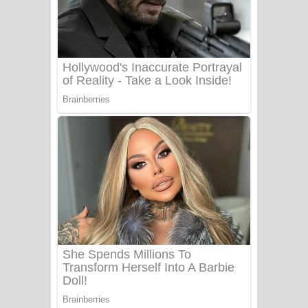
යායේ දිලෙනා ගීතයේ පද පෙළ
Ow Man Sosa Song Lyrics - ඔව් මං
සෝසා ගීතයේ පද පෙළ
Heavy Weight Song Lyrics
Aye Lanweela Song Lyrics - ආයේ
ලංවීලා ගීතයේ පද පෙළ
Ala purannata Song Lyrics - ආල
පුරන්නට ගීතයේ පද පෙළ
FEVER DREAM Lyrics - Alex Warren
BTS : Hooligan Lyrics