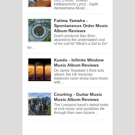
ආදරේ) Artist : Ruwan
Hettiarachchi Lyrics : Sajith
Akmeemana Music ...
Fatima Yamaha -
Spontaneous Order Music
Album Reviews
Dutch producer Bas Bron
abandons the understated cool
of his cult hit “What’s a Girl to Do”
for ...
Kuedo - Infinite Window
Music Album Reviews
On Jamie Teasdale’s third solo
album, the UK musician
balances razor-sharp bass music
with ...
Courting - Guitar Music
Music Album Reviews
The Liverpool band’s debut looks
at rock music and quotidian life
through their own bizarre ...