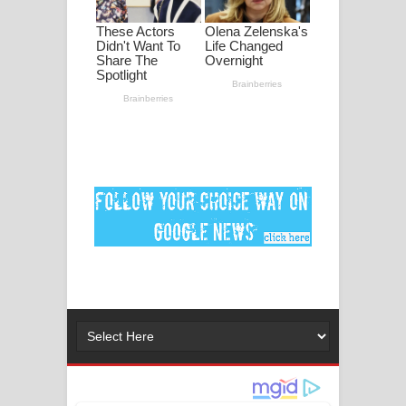
ගීතයේ පද පෙළ
Ankeliya Song Lyrics - අංකෙළිය ගීතයේ
පද පෙළ
DEAR GOD Song Lyrics - ඩියර් ගෝඩ්
ගීතයේ පද පෙළ
MANAMALA KATHA Song Lyrics -
මනමාල කතා ගීතයේ පද පෙළ
Dai Dai Lyrics - Shakira, Burna Boy |
2026 football world cup song lyrics
Lassana Amma Song Lyrics - ලස්සන