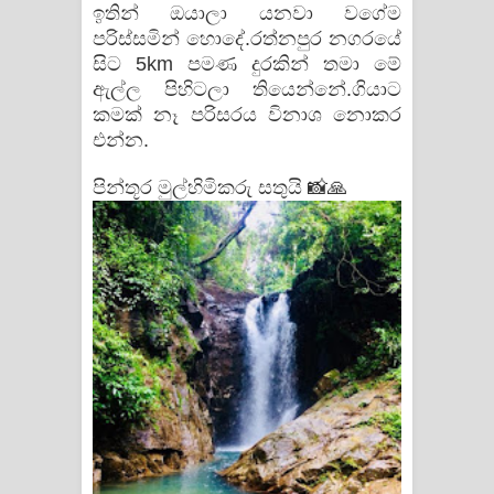
ඉතින් ඔයාලා යනවා වගේම
දන්නවාද මාව ගීතයේ පද පෙළ
පරිස්සමින් හොදේ.රත්නපුර නගරයේ
සිට 5km පමණ දුරකින් තමා මේ
ඇල්ල පිහිටලා තියෙන්නේ.ගියාට
කමක් නෑ පරිසරය විනාශ නොකර
එන්න.
පින්තූර මුල්හිමිකරු සතුයි 📸🙏