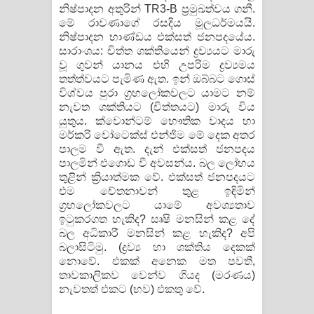
නිෂ්පාදන අතුරින් TR3-B ප්‍රමුඛත්වය ගනී.
මේ රාවණාගේ රසදිය මූලධර්මයයි.
නිෂ්පාදන භාණ්ඩය එක්සත් ජනපදයේය.
සාරාංශය: චිත්ත ශක්තියෙන් ද්‍රව්‍යයට මාරු
වූ ගුවන් යානය එහි උපරිම ද්‍රව්‍යමය
තත්ත්වයට පැමිණ ඇත. ඉන් ඔබ්බට ගොස්
විශ්වය පුරා ග්‍රහලෝකවලට යාමට නම්
නැවත ශක්තියට (චිත්තයට) මාරු විය
යුතුය. ක්වොන්ටම් භෞතික වාදය හා
මර්කරි වෝටෙක්ස් එන්ජිම මේ දෙක අතර
පාලම වී ඇත. දැන් එක්සත් ජනපදය
පාලමින් එගොඩ වී අවසන්ය. බල ලෝභය
තුළින් ක්‍රියාත්මක වේ. එක්සත් ජනපදයට
එම චේතනාවන් තුළ ඉඳිමින්
ග්‍රහලෝකවලට යාමේ අවශ්‍යතාව
ඉටුකරගත හැකිද? සෘෂි මනසින් කළ දේ
බල අධිකාරී මනසින් කළ හැකිද? අපි
බලාසිටිමු. (ද්‍රව්‍ය හා ශක්තිය දෙකක්
නොවේ. එකක් අනෙක මත පවතී,
තාවකාලිකව වෙන්ව ගියද (මරණය)
නැවතත් එකට (භව) එකතු වේ.