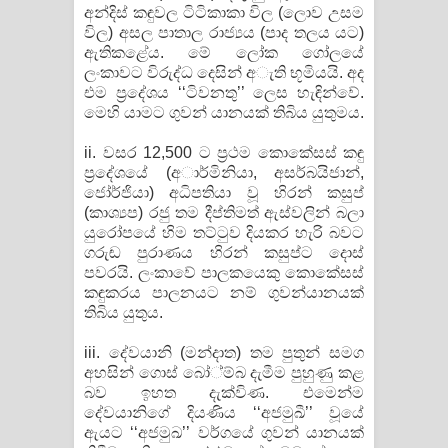
අන්දිස් කඳුවල ටිටිකාකා විල (ලොව උසම
විල) අසල පාතාල රාජ්‍යය (පාද තලය යට)
ඇතිකළේය. මේ ලෝක ගෝලයේ
ලංකාවට විරුද්ධ දෙසින් අැති භූමියයි. අද
එම ප්‍රදේශය ‘‘ටිවනතු’’ ලෙස හැඳින්වේ.
මෙහි යාමට ගුවන් යානයක් තිබිය යුතුමය.
ii. වසර 12,500 ට ප්‍රථම කොකේසස් කඳු
ප්‍රදේශයේ (අාර්මිනියා, අසර්බයිජාන්,
ජෝර්ජියා) අධිපතියා වූ හිරන් කසුප්
(කාශ්‍යප) රජු තම දීප්තිමත් ඇස්වලින් බලා
යුරෝපයේ හිම තට්ටුව දියකර හැරි බවට
ගරුඬ පුරාණය හිරන් කසුප්ට දොස්
පවරයි. ලංකාවේ පාලකයෙකු කොකේසස්
කඳුකරය පාලනයට නම් ගුවන්යානයක්
තිබිය යුතුය.
iii. දේවයානි (මන්දාත) තම පුතුන් සමග
අහසින් ගොස් බෝ්ම්බ දැමීම පුහුණු කළ
බව ඉහත දැක්විණ. එමෙන්ම
දේවයානිගේ දියණිය ‘‘අජමුඛී’’ වූයේ
ඇයට ‘‘අජමුඛ’’ වර්ගයේ ගුවන් යානයක්