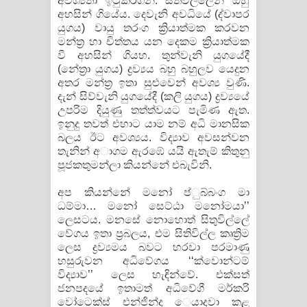
අවශ්‍යතා ඉටුකරගනී. සිතිවිල්ලෙන් ඔහු
අහසින් ගියේය. දෙවැනි අවධියේ (ද්වාපර
යුගය) වායු තරංග ක්‍රියාත්මක කරවන
මන්ත්‍ර හා චිත්තය යන දෙකම ක්‍රියාත්මක
වී අහසින් ගියහ. තුන්වැනි යුගයේදී
(නේත්‍රා යුගය) ද්‍රව්‍යය බහු බහුලව යෙදුන
අතර මන්ත්‍ර ඉතා සුළුවෙන් අවශ්‍ය වුණි.
දැන් සිව්වැනි යුගයේදී (කලි යුගය) ද්‍රව්‍යයේ
උපරිම දියුණු තත්ත්වයට පැමිණ ඇත.
ඉනුදු තවත් එහාට යාම නම් අධි මානසික
බලය ඊට අවශ්‍යය. විද්‍යාව අවසන්වන
තැනින් අාගම ඇරඹේ යයි ඇතැම් කිතුනු
පූජකතුමන්ලා කියන්නේ එබැවිනි.
අප කියන්නේ මනෝ ප්‍ුබ්බංග මා
ධම්මා… මනෝ සෙට්ඨා මනෝමයා’’
ලෙසටය. මනසේ නොහොත් සිතුවිල්ලේ
වේගය ඉතා ප්‍රබලය, එම සිතිවිල්ල කෘත්‍රිම
ලෙස ද්‍රව්‍යමය බවට හරවා පරමාණු
හසුරුවන අධිවේගය ‘‘ක්වොන්ටම්
විද්‍යාව’’ ලෙස හැඳින්වේ. එක්සත්
ජනපදයේ ඉතාමත් අධිවේගී මර්කරි
වෝටෙක්ස් එන්ජින්ද ​ෙයාදවා කළ