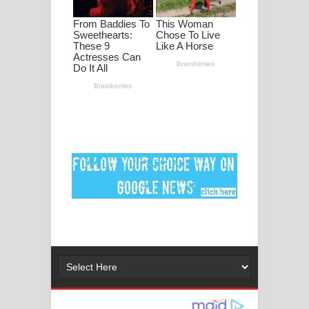
අම්මා ගීතයේ පද පෙළ
Gemak Deela Song Lyrics - ගේමක් දීලා
ගීතයේ පද පෙළ
Niwuna Numba Hinda Song Lyrics -
නිවුනා නුඹ හින්දා ගීතයේ පද පෙළ
Numba Dun Aadare Song Lyrics - නුඹ
දුන් ආදරේ ගීතයේ පද පෙළ
Liyamuda Dan Anagathe Song Lyrics
- ලියමුද දැන් අනාගතේ ගීතයේ පද පෙළ
Doni Song Lyrics - දෝණි ගීතයේ පද