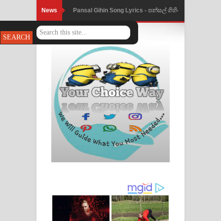
News
Pansal Gihin Song Lyrics - පන්සල් ගිහිං
ගීතයේ පද පෙළ
Ankeliya Song Lyrics - අංකෙළිය ගීතයේ
පද පෙළ
DEAR GOD Song Lyrics - ඩියර් ගෝඩ්
ගීතයේ පද පෙළ
MANAMALA KATHA Song Lyrics -
මනමාල කතා ගීතයේ පද පෙළ
Dai Dai Lyrics - Shakira, Burna Boy |
2026 football world cup song lyrics
Lassana Amma Song Lyrics - ලස්සන