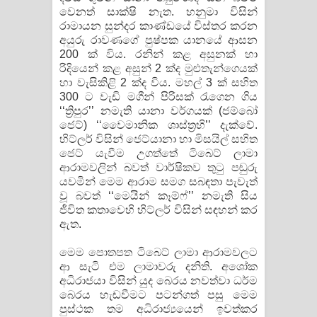
වෙනත් සාක්ෂි නැත. හනුමා විසින්
රාමායන සුන්දර කාණ්ඩයේ විස්තර කරන
අයුරු රාවණගේ පුෂ්පක යානයේ ආසන
200 ක් විය. රනින් කළ අසුනක් හා
රිදියෙන් කළ අසුන් 2 ක්ද මුළුතැන්ගෙයක්
හා වැසිකිළි 2 ක්ද විය. මහල් 3 ක් සහිත
300 ට වැඩි මගීන් පිරිසක් රැගෙන ගිය
‘‘ත්‍රිපුර’’ නමැති යානා වර්ගයක් (ජම්බෝ
ජෙට්) ‘‘වෛමානික ශාස්ත්‍රහි’’ දැක්වේ.
හිට්ලර් විසින් ජෙට්යානා හා මිසයිල් සහිත
ජෙට් යැවීම උගත්තේ ටිබෙට් ලාමා
ආරාමවලින් බවත් වාර්ෂිකව තුටු පඬුරු
යවමින් මෙම ආරාම සමග සබඳතා පැවැත්
වූ බවත් ‘‘මෙයින් කෑම්ෆ්’’ නමැති සිය
ජීවිත කතාවෙහි හිට්ලර් විසින් සඳහන් කර
ඇත.
මෙම පොතපත ටිබෙට් ලාමා ආරාමවලට
ආ සැටි එම ලාමාවරු දනිති. අශෝක
අධිරාජයා විසින් යුද ​බෙරය නවත්වා ධර්ම
බෙරය හැඬවීමට පටන්ගත් පසු මෙම
පුස්ථක තම අධිරාජ්‍යයෙන් ඉවත්කර