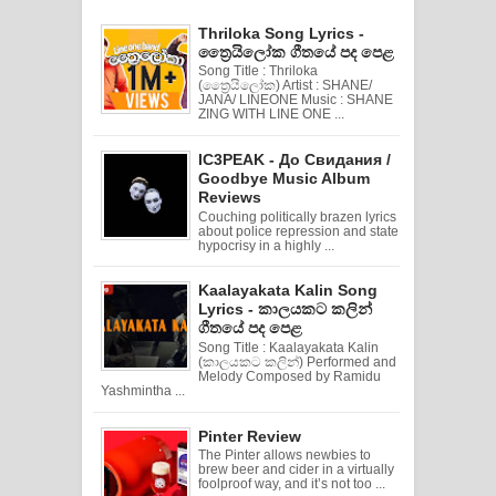
Thriloka Song Lyrics -
ත්‍රෛයිලෝක ගීතයේ පද පෙළ
Song Title : Thriloka
(ත්‍රෛයිලෝක) Artist : SHANE/
JANA/ LINEONE Music : SHANE
ZING WITH LINE ONE ...
IC3PEAK - До Свидания /
Goodbye Music Album
Reviews
Couching politically brazen lyrics
about police repression and state
hypocrisy in a highly ...
Kaalayakata Kalin Song
Lyrics - කාලයකට කලින්
ගීතයේ පද පෙළ
Song Title : Kaalayakata Kalin
(කාලයකට කලින්) Performed and
Melody Composed by Ramidu
Yashmintha ...
Pinter Review
The Pinter allows newbies to
brew beer and cider in a virtually
foolproof way, and it’s not too ...