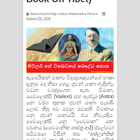
පද පෙළ
Wanni Arachchige Udara Madusanka Perera
August 09, 2020
Pemwanthiye Song Lyrics -
පෙම්වන්තියේ ගීතයේ පද පෙළ
Manobhawa Song Lyrics - මනෝභව
ගීතයේ පද පෙළ
Akahe Indala Song Lyrics - ආකාහේ
ඇමෙරිකන් මානව විද්‍යද්‍යාඥයන්ගේ භාෂා
දැනුම මද නිසා හෙළ ගුවන් යානා හැඳින්වූ
ඉඳලා ගීතයේ පද පෙළ
වචන වරද්දගෙන ඇත. විමාන,
වෛලෙක්සි (Vailexi) සහ ඇස්ට්‍රා (Astra)
Raawaya Song Lyrics - රාවය ගීතයේ
යන වර්ග තුනක ගුවන් යානා පැරණි
ලොව තිබූ බව ඔවුහු පවසති. විමානය
පද පෙළ
යනු ගුවන් යානයයි. එය නිවැරදිය.
වෛලෙක්සි යනු ‘‘වෛමාන’’ යන
Saddeta Denna Song Lyrics - සද්දෙට
වචනය (වෛමානික ශාස්ත්‍ර ආදී) ප්ලේටෝ
පඬිවරයා විසින් තම ‘‘අත්ලන්තික්
දෙන්න ගීතයේ පද පෙළ