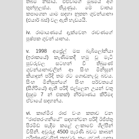
තිබීම නිසාය. එළුවාගේ මුඛයේ අග
තුන්හුලස්ය. තියුණුය. මේ වාතය
කපාගෙන යාම සඳහා නූතන ගුවන්යානා
(එයාර් බස්) වල ඇති හැඩයයි.
iv. රාමායණයේ දැක්වෙන රාවණගේ
පුෂ්පක ගුවන් යානය.
v. 1998 අප්‍රේල් මස බැබිලෝනියා
(ඉරාකයේ) කැණීමකදී හමු වූ මැටි
පුවරුවල සටහන් වී තිබුණේ
ගුවන්යානාවලින් ආ සිංහ මිනිසුන්
කියාදුන් පරිදි තම රට ගොඩනැංවූ බවය.
සිංහ මිනිසුන්ගේ සිංහ පර්වතයේ
(සීගිරියේ) ඇති පරිදි එල්ලෙන උයන් වතු
(පුදුම 7 න් එකක්) නිර්මාණය කිරීමද
ඒවායේ සඳහන්ය.
vi. කාශ්මීර රාජ වංශ කතාව වන
‘‘රාජතරංගනියේ’’ සඳහන්වන පරිදි ඊජිප්තු
පිරමිඩ් සැදීම කළේ ලංකාවේ ශිල්පීන්
විසිනි. අවුරුදු 4500 පැරණි බවට කාබන්
පරීක්ෂණවලින් තහවුරු කළ ගුවන් යානා