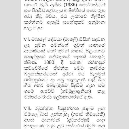
හතරේ මැටි ඇඹීම (1986) පෙන්වන්නේ
එම පිරමිඩ් දේවාලයක බිත්තියේ මෙම රූප
අඹා තිබූ බවය. එය ලංකාවේ ශිල්පීන්
කරන්නට ඇතැයි සහේතුකව අනුමාන
කළ හැක.
vii. මාතලේ දේවයා (මාතලී) විසින් පදවන
ලද සුමන සමන්ගේ ගුවන් යානයේ
ආකෘතියක් හෝ ගුවන් යානය බළංගොඩ
බොල්තුඹේ දේවාලයේ මෑතක් වනතුරු
තිබිණ. 1880 දී පමණ රත්නපුර
කච්චේරියේ ඒජන්ත මෙම කාමරය
බලහත්කාරයෙන් අරවා එය බැලූමුත්
රත්නපුරයට ආ පසු කැලෑඋණ හැදී මිය
ගිය අතර බොල්තුඹේ සිදුවීම ගැන එම
ගමේ ආරච්චි (ගම්මුලාදෑනියා) කළ
විස්තරය රාජ්‍ය ලේඛනාගාරයේ ඇත.
viii. රඹුක්කන දියසුන්නත පාලම ළඟ
විමලෙ බාස් උන්නැහැ (ගරාජ් හිමියෙකි)
අහස් යානාවක් (දඬුකජ්ජක්) සාදා
බතලගොඩ වැව උඩ තුන්වරක් රවුම් ගසා