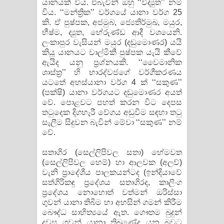
යානයක් විය. එබැවින් ඔහු ‘‘විද්‍යුත’’ නම්
ඔබමයි මගේ ආදරේ ගීතයේ පද පෙළ
විය. ‘‘මන්ත්‍රික’’ වර්ගයේ යානා වර්ග 25
කි. ඒ පුෂ්පක, අජමුබ, ජ්‍යෙතිර්මුඛ, මයුර,
භීෂ්ම, ද්‍යුත, භේරුණ්ඩ ආදී වශයෙනි.
ලංකාපුර වැසියන් මයුර (දඬුමොණර) යයි
කියූ යානයට වාල්මිකී පුෂ්පක යැයි කීවේ
ඇයිද යනු ප්‍රශ්නයකි. ‘‘වෛමානික
ශාස්ත්‍ර’’ හි භාරද්වජගේ වර්ගීකරණය
යටතේ අහස්යානා වර්ග 4 ක් ‘‘සකුණ’’
(පක්ෂි) යානා වර්ගයට දඬුමොණර අයත්
වේ. පොළවට පහත් කරන විට දෙපස
තටුදෙක දිගහැරී වේගය අඩුවීම සඳහා තටු
සැලීම සිදුවන බැවින් මේවා ‘‘සකුණ’’ නම්
වේ.
සතාගිර (සෙල්ලිපිවල සතා) හේමවත
(සෙල්ලිපිවල හෙම්) හා ආලවක (අලව්)
වැනි ප්‍රාදේශීය පාලකයන්ටද (ඉන්දියාවේ
සත්ගිරිකඳු ප්‍රදේශය සතාගිරද, කාලිංග
ප්‍රදේශය නොහොත් වත්මන් ඔරිස්සා
ගුවන් යානා තිබීම හා අහසින් ගමන් කිරීම
බෞද්ධ සාහිත්‍යයේ ඇත. ගෞතම බුදුන්
දවස ගුවන් යානා තිබුණේද යන බවට