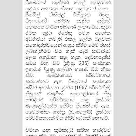
ටිබෙටයේ තැන්පත් කළේ තවදුරටත්
යුද්ධය අනවශ්‍ය නිසාය. යුද ගුවන් යානා,
මිසයිල්, ගිනිමල් විහිදුවන ඊතල,
විනාශකාරී බෝම්බ තැනීම ආදියේ
පොතපත වාර්තා තිබුණේ ලංකාවේය. කුඩා
රටක කුඩා රජෙකු සමග අශෝක
අධිරාජයා නමැති එකල ලෝක බලවතා
සහෝදරත්වයෙන් ආශ්‍රය කිරීම මෙම රහස්
ලබාගැනීමට විය හැකි යැයි සාධාරණ
ලෙස අනුමාන කළ හැක. දෙවනපෑතිස්
සමය වන විට (ක්‍රි:පූ. 236) සංස්කෘත
ඉතාමත් දියුණු ලේඛන භාෂාව වීම නිසා
ඒවා සංස්කෘතයට පරිවර්තනය
කරගන්නට ඇත. ටිබැටයේ සංස්කෘත
බසින් අහස්යානා ග්‍රන්ථ (1967 පරිවර්තිත)
තිබුණේ එබැවිනි. බැංගලෝරයේ තිබූ
භාරද්වජ පරිවර්තනය කළ ග්‍රන්ථය
බැංගලෝරයේම ඉතිරිව තිබෙන්නට ඇත.
වෛමානික ශාස්ත්‍ර (බැංගලෝර්) ග්‍රන්ථය
පරිවර්තනයක් මිස නිර්මාණයක් නොවේ.
විමාන යනු කුමක්දැයි කර්තෘ භාරද්වජ