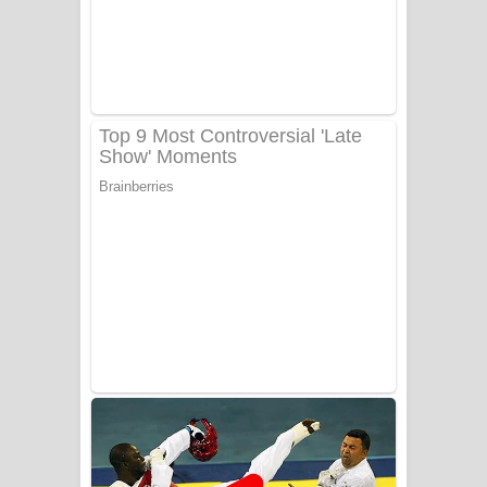
Tharu Yaye Dilena Song Lyrics - තරු
යායේ දිලෙනා ගීතයේ පද පෙළ
Ow Man Sosa Song Lyrics - ඔව් මං
සෝසා ගීතයේ පද පෙළ
Heavy Weight Song Lyrics
Aye Lanweela Song Lyrics - ආයේ
ලංවීලා ගීතයේ පද පෙළ
Ala purannata Song Lyrics - ආල
පුරන්නට ගීතයේ පද පෙළ
FEVER DREAM Lyrics - Alex Warren
BTS : Hooligan Lyrics