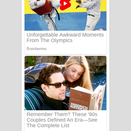
Apa Hamuwee Song Lyrics - අප හමුවී
ගීතයේ පද පෙළ
PATHINIYE Song Lyrics - පතිනියනේ
ගීතයේ පද පෙළ
Sorry Sir Song Lyrics - සොරි සර්
ගීතයේ පද පෙළ
Mathaka Aluthin Liyanna Song Lyrics
- මතක අලුතින් ලියන්න ගීතයේ පද පෙළ
Sandak Awith Song Lyrics - සඳක් ඇවිත්
ගීතයේ පද පෙළ