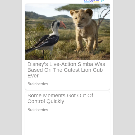
පෙළ
Benthara Palame Song Lyrics -
බෙන්තර පාලමේ ගීතයේ පද පෙළ
Sanda Babalena Song Lyrics - සඳ
බැබලෙන ගීතයේ පද පෙළ
Adare Wadi Nisa Song Lyrics - ආදරේ
වැඩි නිසා ගීතයේ පද පෙළ
UNUHUMA Song Lyrics - උණුහුම
ගීතයේ පද පෙළ
Katakara Song Lyrics - කටකාර ගීතයේ
පද පෙළ