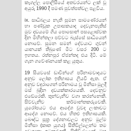
කෑගල්ල පොලිසියේ අතවරයන්ට ලක් වූ
අයුරු 1990 දී පමණ පුවත්පත්වල පළවිය.
ix. සෘධිබලය නැති සුමන සාමණේරයන්
හා පණ්ඩුක උපාසකයාද දෙවැනපෑතිස්
මුව දඩයමේ ගිය පොසොන් පසළොස්වක
දින මිහින්තලා පව්වට බැස්සේ සෘධියෙන්
නොවේ. සුමන සමන් දේවයාට ගුවන්
යානයක් තිබුණේ මීට වසර 200 ට
ඉහතය. රත්නපුර ඒජන්තද එය දිටී. මේ
ගැන ගවේණනයක් කළ යුතුය.
19 සියවසේ ඩාවින්ගේ පරිනාමවාදයට
අනුව ලෝක ඉතිහාසය ලියවී ඇත. ඒ
අනුව වඳුරාගෙන් පරිනාමය වූ මිනිසා මුලදී
මස් බුදින දඩයක්කාරයෙකි. දෙවනුව
එඬේරෙකි. තුන්වැනිව වගා කරන්නෙකි.
සිව්වැනිව කර්මාන්තකරුවෙකි.
යුරෝපයට එය ආදේශ වුවද ලංකාවට
ආදේශ නොවේ. එය හිතළු ඉතිහාසයකි.
බෞද්ධ සූත්‍ර දේශනාවලට අනුව මුල්ම
මිනිසා (කෘත යුගය) සිතිවිල්ලෙන්ම තම