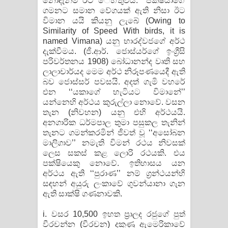
නොදැනීම ඊට ​ෙහ්තුවයි. ‘‘පක්ෂියාගේ
ගමනට සමාන වේගයක් ඇති නිසා ඊට
විමාන යයි කියනු ලැබේ (Owing to
Similarity of Speed With birds, it is
named Vimana) යනු භාරද්වජගේ අර්ථ
දැක්වීමය. (ජී.ආර්. ජොස්යර්ගේ ඉංග්‍රීසි
පරිවර්තනය 1908) බෝධානන්ද වෘති සහ
ලාලාචාර්යද මෙම අර්ථ නිරූපණයෙදී ඇති
බව ජොස්සර් පවසයි. අදත් ගැමි වහරේ
එන ‘‘යකා​ගේ හැටියට විමානේ’’
යන්නෙහි අර්ථය කුරුල්ලා නොවේ. වසන
තැන (නිවහන) යනු එහි අර්ථයයි.
අනගාරික ධර්මපාල තුමා පසුකල තැනින්
තැනට ගමන්කරමින් ජීවත් වූ ‘‘අසෝබන
මාලිගාව’’ නමැති විමන් රථය නිවසක්
ලෙස සකස් කළ ලොරි රථයකි. එය
පක්ෂියෙකු නොවේ. ඉතිහාසය යන
අර්ථය ඇති ‘‘පුරාණ’’ නම් ග්‍රන්ථයන්හි
සඳහන් අයුරු ලංකාවේ ගුවන්යානා ගැන
ඇති සාක්ෂි ගණනාවකි.
i. වසර 10,500 ඉහත ප්‍රාලද රජුගේ පුත්
වීරචන්න (වීරචන) දකුණු ඇමෙරිකාවේ