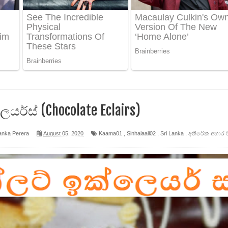
 පෙළ
ද පෙළ
ර්ස් (Chocolate Eclairs)
ෙළ
anka Perera
August 05, 2020
Kaama01
,
Sinhalaall02
,
Sri Lanka
,
අතිරේක අහාර 
න් ලියන්න ගීතයේ පද පෙළ
පෙළ
 පෙළ