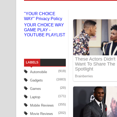
Numba Dun Aadare Song Lyrics - නුඹ දුන් ආදරේ ග
"YOUR CHOICE
WAY" Privacy Policy
Liyamuda Dan Anagathe Song Lyrics - ලියමුද දැන
YOUR CHOICE WAY
GAME PLAY -
Doni Song Lyrics - දෝණි ගීතයේ පද පෙළ
YOUTUBE PLAYLIST
Benthara Palame Song Lyrics - බෙන්තර පාලමේ ගී
Sanda Babalena Song Lyrics - සඳ බැබලෙන ගීතයේ
LABELS
Adare Wadi Nisa Song Lyrics - ආදරේ වැඩි නිසා ගී
(919)
Automobile
UNUHUMA Song Lyrics - උණුහුම ගීතයේ පද පෙළ
(1683)
Gadgets
Katakara Song Lyrics - කටකාර ගීතයේ පද පෙළ
(20)
Games
(171)
Laptop
Tharu Yaye Dilena Song Lyrics - තරු යායේ දිලෙනා
(355)
Mobile Reviews
Ow Man Sosa Song Lyrics - ඔව් මං සෝසා ගීතයේ ප
(202)
Movie Reviews