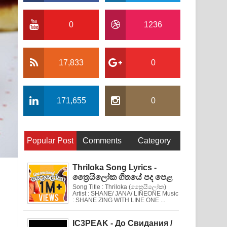
0
1236
17,833
0
171,655
0
Popular Post
Comments
Category
Thriloka Song Lyrics -
ත්‍රෛයිලෝක ගීතයේ පද පෙළ
Song Title : Thriloka (ත්‍රෛයිලෝක)
Artist : SHANE/ JANA/ LINEONE Music
: SHANE ZING WITH LINE ONE ...
IC3PEAK - До Свидания /