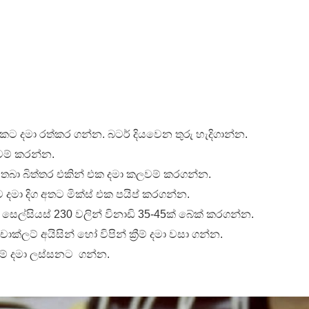
 ගීතයේ පද පෙළ
යකට දමා රත්කර ගන්න. බටර් දියවෙන තුරු හැදිගාන්න.
යේ පද පෙළ
ලවම් කරන්න.
තබා බිත්තර එකින් එක දමා කලවම් කරගන්න.
 දමා දිග අතට මික්ස් එක පයිප් කරගන්න.
තයේ පද පෙළ
සෙල්සියස් 230 වලින් විනාඩි 35-45ක් බේක් කරගන්න.
ලට් අයිසින් හෝ විපින් ක්‍රීම් දමා වසා ගන්න.
‍රීම් දමා ලස්සනට ගන්න.