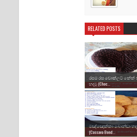
RELATED POSTS
රසම රස චොක්ලට් කේක් 
හදමු (Choc...
මඤ්ඤොක්කා බොන්ඩා හද
(Cassava Bond...