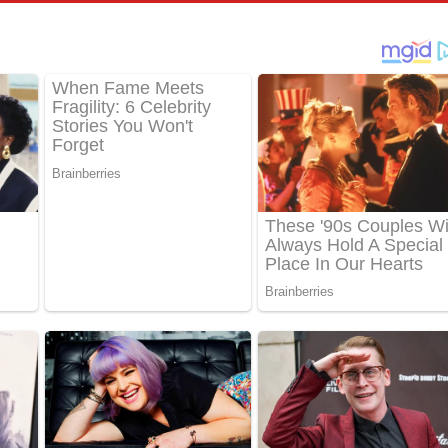
ීතයේ පද පෙළ
් අනාගතේ ගීතයේ පද පෙළ
තයේ පද පෙළ
 පද පෙළ
තයේ පද පෙළ
 ගීතයේ පද පෙළ
ද පෙළ