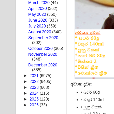
March 2020
(44)
Ma Igili Giya Lyrics - මා ඉගිලී ගියා ගීතයේ පද පෙළ
April 2020
(362)
May 2020
(350)
Ras Balan Song Lyrics - රැස් බලන් ගීතයේ පද පෙළ
June 2020
(333)
July 2020
(359)
Hoda sihiyen Song Lyrics - හොද සිහියෙන් ගීතයේ ප
August 2020
(340)
September 2020
Awanken Song Lyrics - අවංකෙන් ගීතයේ පද පෙළ
(302)
October 2020
Pa Sina Song Lyrics - පෑ සිනා ගීතයේ පද පෙළ
(305)
November 2020
(348)
Pemwanthiye Song Lyrics - පෙම්වන්තියේ ගීතයේ ප
December 2020
(385)
Manobhawa Song Lyrics - මනෝභව ගීතයේ පද පෙළ
►
2021
(6975)
Akahe Indala Song Lyrics - ආකාහේ ඉඳලා ගීතයේ ප
►
2022
(6405)
අවශ්‍ය ද්‍රව්‍ය:
►
2023
(668)
Raawaya Song Lyrics - රාවය ගීතයේ පද පෙළ
බටර් 60g
►
2024
(215)
►
2025
(120)
වතුර 140ml
Saddeta Denna Song Lyrics - සද්දෙට දෙන්න ගීතයේ
►
2026
(33)
ලුනු ටිකක්
Kaalaya Song Lyrics - කාලය ගීතයේ පද පෙළ