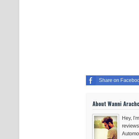
Share on Facebo
About Wanni Arach
Hey, I'm
reviews
Automob