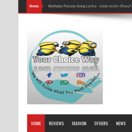
News
Mathaka Parana Song Lyrics - මතක පාරනා ගීතයේ
Nimnadhen Song Lyrics - නිම්නාදෙන් ගීතයේ පද පෙ
Obamai Mage Adare Song Lyrics - ඔබමයි මගේ ආද
Pansal Gihin Song Lyrics - පන්සල් ගිහිං ගීතයේ පද ප
Ankeliya Song Lyrics - අංකෙළිය ගීතයේ පද පෙළ
DEAR GOD Song Lyrics - ඩියර් ගෝඩ් ගීතයේ පද පෙ
MANAMALA KATHA Song Lyrics - මනමාල කතා ගී
Dai Dai Lyrics - Shakira, Burna Boy | 2026 footbal
Lassana Amma Song Lyrics - ලස්සන අම්මා ගීතයේ
Gemak Deela Song Lyrics - ගේමක් දීලා ගීතයේ පද 
HOME
REVIEWS
FASHION
OTHERS
NEWS
Niwuna Numba Hinda Song Lyrics - නිවුනා නුඹ හින