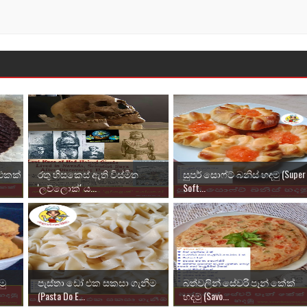
එකක්
රතු හිසකෙස් ඇති විස්මිත
සුපර් සොෆ්ට් බනිස් හදමු (Super
'ලව්ලොක්' ය...
Soft...
මු
පැස්තා ඩෝ එක සකසා ගැනීම
බත්වලින් සේවරි පෑන් කේක්
(Pasta Do E...
හදමු (Savo...