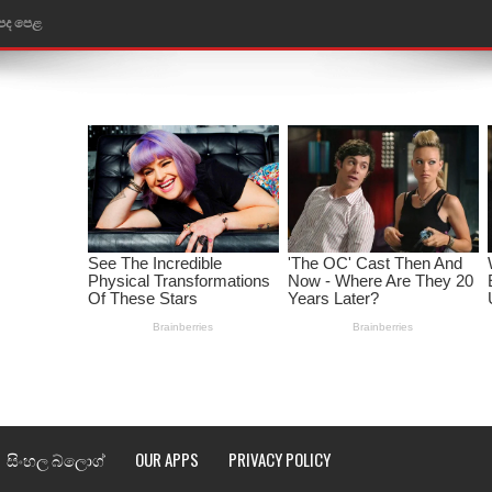
 පද පෙළ
ළ
රේ ගීතයේ පද පෙළ
ෙළ
ළ
තයේ පද පෙළ
l world cup song lyrics
 පද පෙළ
පෙළ
සිංහල බ්ලොග්
OUR APPS
PRIVACY POLICY
්දා ගීතයේ පද පෙළ