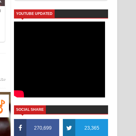
YOUTUBE UPDATED
වර්ග
SOCIAL SHARE
270,699
23,365