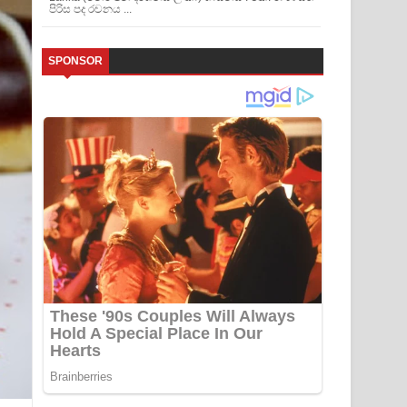
පිරිස පද රචනය ...
SPONSOR