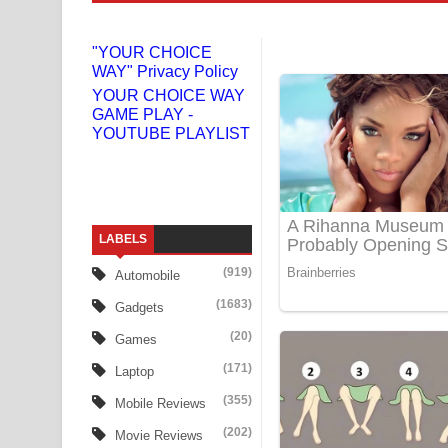
Niwuna Numba Hinda Song Lyrics - නිවුනා නුඹ හින
"YOUR CHOICE
WAY" Privacy Policy
Numba Dun Aadare Song Lyrics - නුඹ දුන් ආදරේ ග
YOUR CHOICE WAY
GAME PLAY -
Liyamuda Dan Anagathe Song Lyrics - ලියමුද දැන
YOUTUBE PLAYLIST
Doni Song Lyrics - දෝණි ගීතයේ පද පෙළ
Benthara Palame Song Lyrics - බෙන්තර පාලමේ ගී
LABELS
Sanda Babalena Song Lyrics - සඳ බැබලෙන ගීතයේ
(919)
Automobile
Adare Wadi Nisa Song Lyrics - ආදරේ වැඩි නිසා ගී
(1683)
Gadgets
UNUHUMA Song Lyrics - උණුහුම ගීතයේ පද පෙළ
(20)
Games
(171)
Laptop
Katakara Song Lyrics - කටකාර ගීතයේ පද පෙළ
(355)
Mobile Reviews
Tharu Yaye Dilena Song Lyrics - තරු යායේ දිලෙනා
(202)
Movie Reviews