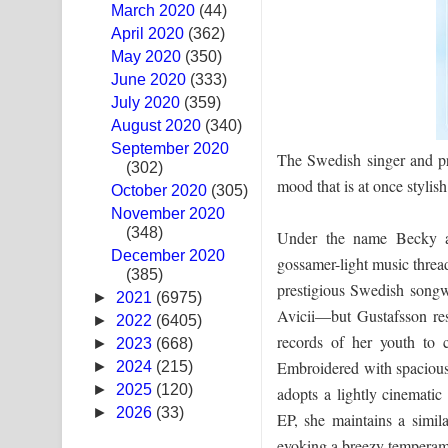
March 2020
(44)
Swetha Sande Song Lyrics - ශ්වේත සඳේ ගීතයේ පද
April 2020
(362)
May 2020
(350)
Ma Igili Giya Lyrics - මා ඉගිලී ගියා ගීතයේ පද පෙළ
June 2020
(333)
July 2020
(359)
Ras Balan Song Lyrics - රැස් බලන් ගීතයේ පද පෙළ
August 2020
(340)
September 2020
Hoda sihiyen Song Lyrics - හොද සිහියෙන් ගීතයේ ප
The Swedish singer and pr
(302)
mood that is at once stylis
October 2020
Awanken Song Lyrics - අවංකෙන් ගීතයේ පද පෙළ
(305)
November 2020
(348)
Pa Sina Song Lyrics - පෑ සිනා ගීතයේ පද පෙළ
Under the name Becky a
December 2020
gossamer-light music thread
(385)
Pemwanthiye Song Lyrics - පෙම්වන්තියේ ගීතයේ ප
prestigious Swedish son
►
2021
(6975)
Avicii—but Gustafsson res
Manobhawa Song Lyrics - මනෝභව ගීතයේ පද පෙළ
►
2022
(6405)
records of her youth to c
►
2023
(668)
Akahe Indala Song Lyrics - ආකාහේ ඉඳලා ගීතයේ ප
Embroidered with spacious
►
2024
(215)
►
2025
(120)
adopts a lightly cinematic
Raawaya Song Lyrics - රාවය ගීතයේ පද පෙළ
►
2026
(33)
EP, she maintains a simil
Saddeta Denna Song Lyrics - සද්දෙට දෙන්න ගීතයේ
evoking a breezy temperamen