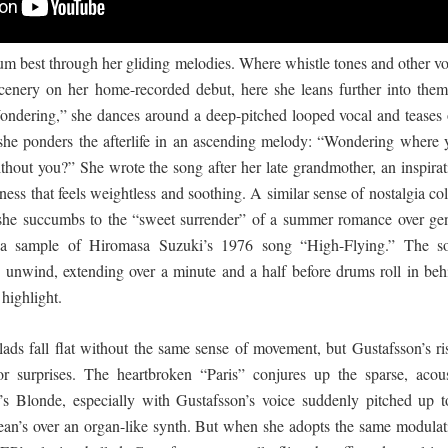
m best through her gliding melodies. Where whistle tones and other vo
cenery on her home-recorded debut, here she leans further into them
ondering,” she dances around a deep-pitched looped vocal and teases 
he ponders the afterlife in an ascending melody: “Wondering where 
thout you?” She wrote the song after her late grandmother, an inspirat
lness that feels weightless and soothing. A similar sense of nostalgia co
he succumbs to the “sweet surrender” of a summer romance over gen
d a sample of Hiromasa Suzuki’s 1976 song “High-Flying.” The s
to unwind, extending over a minute and a half before drums roll in beh
 highlight.
llads fall flat without the same sense of movement, but Gustafsson’s ri
r surprises. The heartbroken “Paris” conjures up the sparse, acous
 Blonde, especially with Gustafsson’s voice suddenly pitched up t
cean’s over an organ-like synth. But when she adopts the same modulat