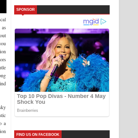
SPONSOR
cal
 as
out
you
ion
lors
tle
ong
ind
sky
tic
o a
ion
FIND US ON FACEBOOK