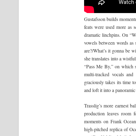
Gustafsson builds momentu
feats were used more as s
dramatic linchpins. On “W
vowels between words as s
are?/What’s it gonna be wi
she translates into a wistfu
“Pass Me By,” on which s
multi-tracked vocals an
graciously takes its time 
and loft it into a panoramic
Trasslig’s more earnest ba
production leaves room fo
moments on Frank Ocean’s
high-pitched replica of O