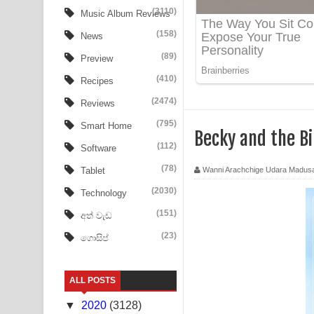
Ow Man Sosa Song Lyrics - ඔව් මං සෝසා ගීතයේ ප
(3110)
Music Album Reviews
(158)
Heavy Weight Song Lyrics
News
(89)
Preview
Aye Lanweela Song Lyrics - ආයේ ලංවීලා ගීතයේ පද
(410)
Recipes
Ala purannata Song Lyrics - ආල පුරන්නට ගීතයේ ප
(2474)
Reviews
FEVER DREAM Lyrics - Alex Warren
(795)
Smart Home
Becky and the Bi
(112)
Software
BTS : Hooligan Lyrics
(78)
Wanni Arachchige Udara Madus
Tablet
Apa Hamuwee Song Lyrics - අප හමුවී ගීතයේ පද ප
(2030)
Technology
PATHINIYE Song Lyrics - පතිනියනේ ගීතයේ පද පෙළ
(151)
අත් වැඩ
(23)
ගොසිප්
Sorry Sir Song Lyrics - සොරි සර් ගීතයේ පද පෙළ
Mathaka Aluthin Liyanna Song Lyrics - මතක අලුති
ALL POSTS
Sandak Awith Song Lyrics - සඳක් ඇවිත් ගීතයේ පද 
▼
2020
(3128)