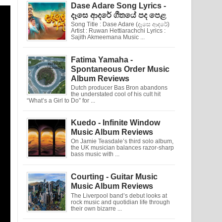
Dase Adare Song Lyrics -
දෑසෙ ආදරේ ගීතයේ පද පෙළ
Song Title : Dase Adare (දෑසෙ ආදරේ)
Artist : Ruwan Hettiarachchi Lyrics :
Sajith Akmeemana Music ...
Fatima Yamaha -
Spontaneous Order Music
Album Reviews
Dutch producer Bas Bron abandons
the understated cool of his cult hit
“What’s a Girl to Do” for ...
Kuedo - Infinite Window
Music Album Reviews
On Jamie Teasdale’s third solo album,
the UK musician balances razor-sharp
bass music with ...
Courting - Guitar Music
Music Album Reviews
The Liverpool band’s debut looks at
rock music and quotidian life through
their own bizarre ...