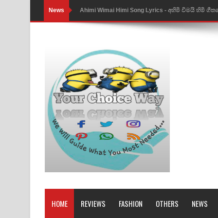
News
Ahimi Wimai Himi Song Lyrics - අහිමි විමයි හිමි ගී
Mathaka Parana Song Lyrics - මතක පාරනා ගීතයේ
Nimnadhen Song Lyrics - නිම්නාදෙන් ගීතයේ පද පෙ
Obamai Mage Adare Song Lyrics - ඔබමයි මගේ ආද
Pansal Gihin Song Lyrics - පන්සල් ගිහිං ගීතයේ පද ප
Ankeliya Song Lyrics - අංකෙළිය ගීතයේ පද පෙළ
DEAR GOD Song Lyrics - ඩියර් ගෝඩ් ගීතයේ පද පෙ
MANAMALA KATHA Song Lyrics - මනමාල කතා ගී
Dai Dai Lyrics - Shakira, Burna Boy | 2026 footbal
Lassana Amma Song Lyrics - ලස්සන අම්මා ගීතයේ
HOME
REVIEWS
FASHION
OTHERS
NEWS
Gemak Deela Song Lyrics - ගේමක් දීලා ගීතයේ පද 