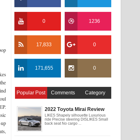
0
1236
17,833
0
pop
171,655
0
kes
 the
ind
Popular Post
Comments
Category
oul
EP.
2022 Toyota Mirai Review
sic
LIKES Shapely silhouette Luxurious
ride Precise steering DISLIKES Small
-up
back seat No cargo ...
ts,