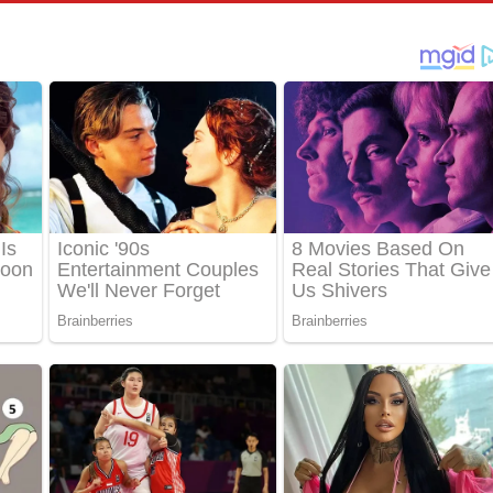
්දා ගීතයේ පද පෙළ
ීතයේ පද පෙළ
් අනාගතේ ගීතයේ පද පෙළ
තයේ පද පෙළ
 පද පෙළ
තයේ පද පෙළ
 ගීතයේ පද පෙළ