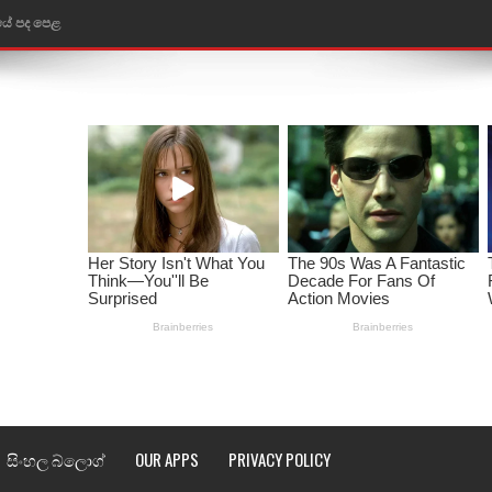
තයේ පද පෙළ
 පද පෙළ
ළ
රේ ගීතයේ පද පෙළ
ෙළ
ළ
තයේ පද පෙළ
l world cup song lyrics
 පද පෙළ
සිංහල බ්ලොග්
OUR APPS
PRIVACY POLICY
පෙළ