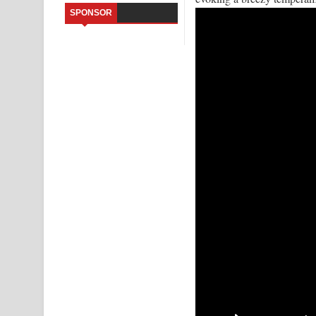
SPONSOR
Kaalaya Song Lyrics - කාලය ගීතයේ පද පෙළ
Aramuna Song Lyrics - අරමුණ ගීතයේ පද පෙළ
Sandata Duka Hithila Song Lyrics - සඳට දුක හිතිලා
Sihina Song Lyrics - සිහින ගීතයේ පද පෙළ
Father Song Lyrics - ෆාදර් ගීතයේ පද පෙළ
Dannawada Mawa Song Lyrics - දන්නවාද මාව ගීත
NEENA Song Lyrics - නීනා ගීතයේ පද පෙළ