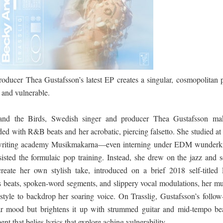
 පෙළ
ද පෙළ
oducer Thea Gustafsson’s latest EP creates a singular, cosmopolitan 
h and vulnerable.
nd the Birds, Swedish singer and producer Thea Gustafsson ma
ed with R&B beats and her acrobatic, piercing falsetto. She studied at
ද පෙළ
gwriting academy Musikmakarna—even interning under EDM wunderk
isted the formulaic pop training. Instead, she drew on the jazz and s
reate her own stylish take, introduced on a brief 2018 self-titled 
ද පෙළ
 beats, spoken-word segments, and slippery vocal modulations, her mu
 style to backdrop her soaring voice. On Trasslig, Gustafsson’s follow
ar mood but brightens it up with strummed guitar and mid-tempo bea
 පද පෙළ
t that belies lyrics that explore aching vulnerability.