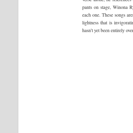
pants on stage, Winona Ryd
each one. These songs aren’
lightness that is invigora
hasn’t yet been entirely ov