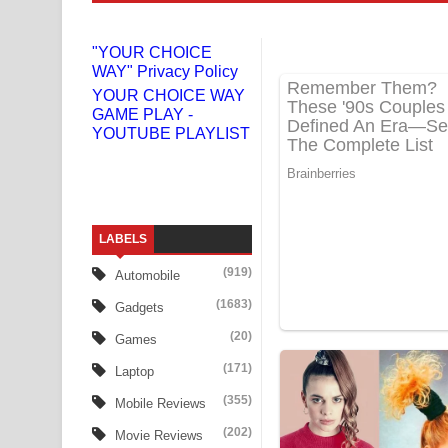
Gemak Deela Song Lyrics - ගේමක් දීලා ගීතයේ පද 
"YOUR CHOICE
WAY" Privacy Policy
Niwuna Numba Hinda Song Lyrics - නිවුනා නුඹ හින
YOUR CHOICE WAY
GAME PLAY -
Numba Dun Aadare Song Lyrics - නුඹ දුන් ආදරේ ග
YOUTUBE PLAYLIST
Liyamuda Dan Anagathe Song Lyrics - ලියමුද දැන
Doni Song Lyrics - දෝණි ගීතයේ පද පෙළ
LABELS
Benthara Palame Song Lyrics - බෙන්තර පාලමේ ගී
(919)
Automobile
Sanda Babalena Song Lyrics - සඳ බැබලෙන ගීතයේ
(1683)
Gadgets
Adare Wadi Nisa Song Lyrics - ආදරේ වැඩි නිසා ගී
(20)
Games
(171)
Laptop
UNUHUMA Song Lyrics - උණුහුම ගීතයේ පද පෙළ
(355)
Mobile Reviews
Katakara Song Lyrics - කටකාර ගීතයේ පද පෙළ
(202)
Movie Reviews