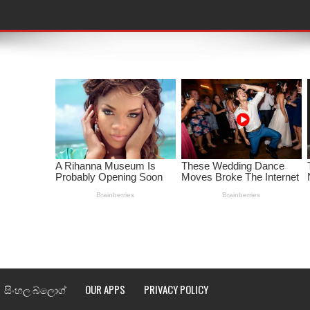
තයේ පද පෙළ
 පද පෙළ
ළ
රේ ගීතයේ පද පෙළ
ෙළ
ළ
තයේ පද පෙළ
l world cup song lyrics
සිංහල බ්ලොග්
OUR APPS
PRIVACY POLICY
 පද පෙළ