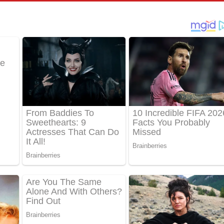
පෙළ
්දා ගීතයේ පද පෙළ
ීතයේ පද පෙළ
් අනාගතේ ගීතයේ පද පෙළ
තයේ පද පෙළ
 පද පෙළ
තයේ පද පෙළ