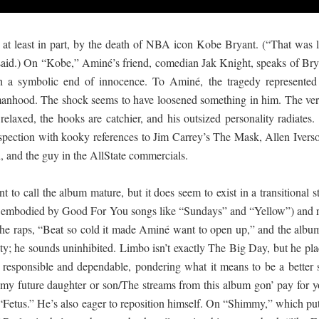
 at least in part, by the death of NBA icon Kobe Bryant. (“That was l
said.) On “Kobe,” Aminé’s friend, comedian Jak Knight, speaks of Bry
h a symbolic end of innocence. To Aminé, the tragedy represented
al manhood. The shock seems to have loosened something in him. The ver
laxed, the hooks are catchier, and his outsized personality radiates.
ospection with kooky references to Jim Carrey’s The Mask, Allen Iverso
, and the guy in the AllState commercials.
t to call the album mature, but it does seem to exist in a transitional s
s embodied by Good For You songs like “Sundays” and “Yellow”) and r
 he raps, “Beat so cold it made Aminé want to open up,” and the album
ility; he sounds uninhibited. Limbo isn’t exactly The Big Day, but he pl
responsible and dependable, pondering what it means to be a better 
o my future daughter or son/The streams from this album gon’ pay for y
 “Fetus.” He’s also eager to reposition himself. On “Shimmy,” which put