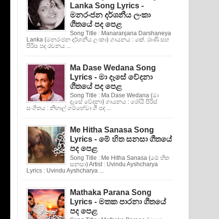
Lanka Song Lyrics -
මනරංජන දර්ශනීය ලංකා
ගීතයේ පද පෙළ
Song Title : Manaranjana Darshaneya
Lanka (මනරංජන දර්ශනීය ලංකා) ගායනය : කේ. රාණි සහ
පිරිස පද රචනය ...
Ma Dase Wedana Song
Lyrics - මා දෑසේ වේදනා
ගීතයේ පද පෙළ
Song Title : Ma Dase Wedana (මා
දෑසේ වේදනා) ගායනය : රෝයි පිරිස්
සංගිතය : නිහාල් ගම්හේවා ගී පද ...
Me Hitha Sanasa Song
Lyrics - මේ හිත සනසා ගීතයේ
පද පෙළ
Song Title : Me Hitha Sanasa (මේ හිත
සනසා) Artist : Uvindu Ayshcharya
Lyrics : Uvindu Ayshcharya ...
Mathaka Parana Song
Lyrics - මතක පාරනා ගීතයේ
පද පෙළ