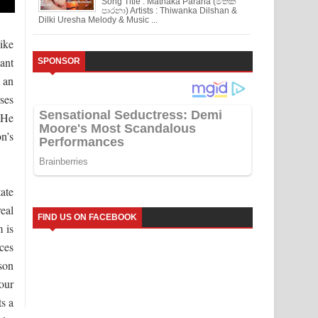
Song Title : Mathaka Parana (මතක
පාරනා) Artists : Thiwanka Dilshan &
Dilki Uresha Melody & Music ...
ike
ant
SPONSOR
 an
ses
 He
n’s
tate
eal
FIND US ON FACEBOOK
 is
aces
son
our
s a