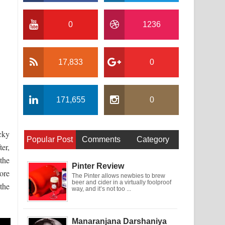
0
1236
17,833
0
.
171,655
0
cky
Popular Post
Comments
Category
ter,
the
Pinter Review
ore
The Pinter allows newbies to brew
beer and cider in a virtually foolproof
the
way, and it’s not too ...
Manaranjana Darshaniya