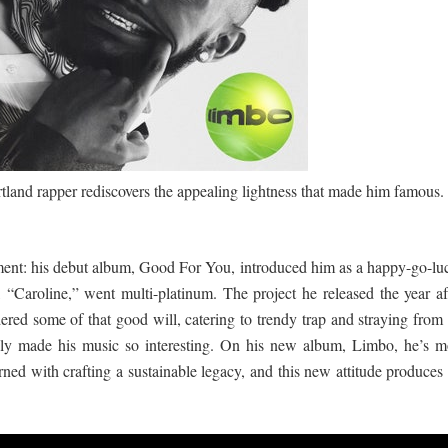
පෙළ
 පෙළ
tland rapper rediscovers the appealing lightness that made him famous
ද පෙළ
nt: his debut album, Good For You, introduced him as a happy-go-lu
, “Caroline,” went multi-platinum. The project he released the year af
some of that good will, catering to trendy trap and straying from 
ද පෙළ
ially made his music so interesting. On his new album, Limbo, he’s m
ned with crafting a sustainable legacy, and this new attitude produces 
ද පෙළ