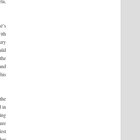
la,
é’s
ith
ury
ild
the
and
his
the
 in
ing
ure
rst
her