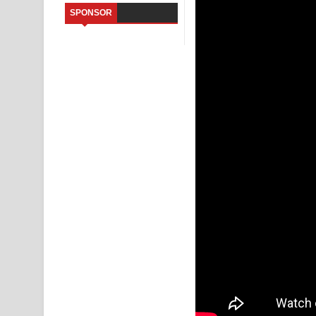
SPONSOR
Saddeta Denna Song Lyrics - සද්දෙට දෙන්න ගීතයේ
Kaalaya Song Lyrics - කාලය ගීතයේ පද පෙළ
Aramuna Song Lyrics - අරමුණ ගීතයේ පද පෙළ
Sandata Duka Hithila Song Lyrics - සඳට දුක හිතිලා
Sihina Song Lyrics - සිහින ගීතයේ පද පෙළ
Father Song Lyrics - ෆාදර් ගීතයේ පද පෙළ
Dannawada Mawa Song Lyrics - දන්නවාද මාව ගීත