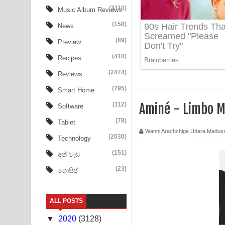
Tharu Yaye Dilena Song Lyrics - තරු යායේ දිලෙනා
(3110)
Music Album Reviews
(158)
Ow Man Sosa Song Lyrics - ඔව් මං සෝසා ගීතයේ ප
News
(89)
Preview
Heavy Weight Song Lyrics
(410)
Recipes
Aye Lanweela Song Lyrics - ආයේ ලංවීලා ගීතයේ පද
(2474)
Reviews
Ala purannata Song Lyrics - ආල පුරන්නට ගීතයේ ප
(795)
Smart Home
(112)
Aminé - Limbo M
Software
FEVER DREAM Lyrics - Alex Warren
(78)
Tablet
BTS : Hooligan Lyrics
Wanni Arachchige Udara Madus
(2030)
Technology
Apa Hamuwee Song Lyrics - අප හමුවී ගීතයේ පද ප
(151)
අත් වැඩ
(23)
ගොසිප්
PATHINIYE Song Lyrics - පතිනියනේ ගීතයේ පද පෙළ
Sorry Sir Song Lyrics - සොරි සර් ගීතයේ පද පෙළ
ALL POSTS
Mathaka Aluthin Liyanna Song Lyrics - මතක අලුති
▼
2020
(3128)