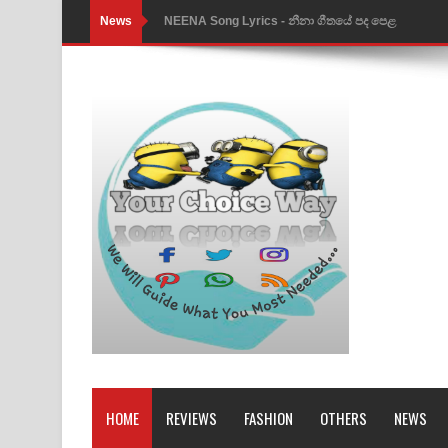
News
NEENA Song Lyrics - නීනා ගීතයේ පද පෙළ
Ahimi Wimai Himi Song Lyrics - අහිමි විමයි හිමි ගී
Mathaka Parana Song Lyrics - මතක පාරනා ගීතයේ
Nimnadhen Song Lyrics - නිම්නාදෙන් ගීතයේ පද පෙ
Obamai Mage Adare Song Lyrics - ඔබමයි මගේ ආද
Pansal Gihin Song Lyrics - පන්සල් ගිහිං ගීතයේ පද ප
Ankeliya Song Lyrics - අංකෙළිය ගීතයේ පද පෙළ
DEAR GOD Song Lyrics - ඩියර් ගෝඩ් ගීතයේ පද පෙ
MANAMALA KATHA Song Lyrics - මනමාල කතා ගී
Dai Dai Lyrics - Shakira, Burna Boy | 2026 footbal
HOME
REVIEWS
FASHION
OTHERS
NEWS
Lassana Amma Song Lyrics - ලස්සන අම්මා ගීතයේ