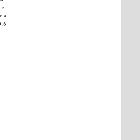
 of
ve a
016