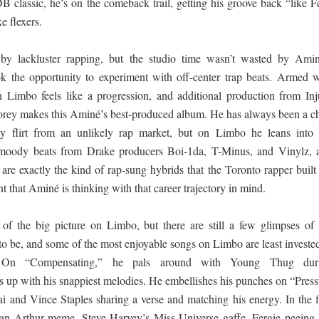
 classic, he’s on the comeback trail, getting his groove back “like Fe
e flexers.
y lackluster rapping, but the studio time wasn’t wasted by Amin
 the opportunity to experiment with off-center trap beats. Armed w
n Limbo feels like a progression, and additional production from Inj
Corey makes this Aminé’s best-produced album. He has always been a ch
y flirt from an unlikely rap market, but on Limbo he leans into 
moody beats from Drake producers Boi-1da, T-Minus, and Vinylz, 
are exactly the kind of rap-sung hybrids that the Toronto rapper built 
t that Aminé is thinking with that career trajectory in mind.
f the big picture on Limbo, but there are still a few glimpses of 
o be, and some of the most enjoyable songs on Limbo are least invested
g. On “Compensating,” he pals around with Young Thug dur
up with his snappiest melodies. He embellishes his punches on “Press
 and Vince Staples sharing a verse and matching his energy. In the fi
s an Arthur meme, Steve Harvey’s Miss Universe gaffe, Fergie peeing 