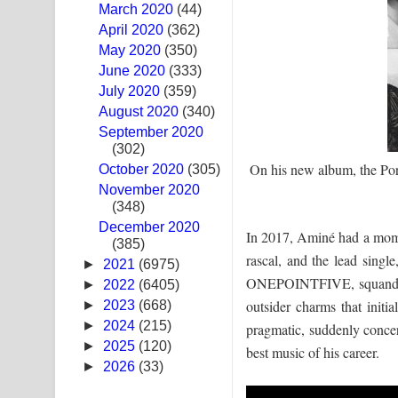
March 2020
(44)
Sandak Awith Song Lyrics - සඳක් ඇවිත් ගීතයේ පද 
April 2020
(362)
May 2020
(350)
Swetha Sande Song Lyrics - ශ්වේත සඳේ ගීතයේ පද
June 2020
(333)
July 2020
(359)
Ma Igili Giya Lyrics - මා ඉගිලී ගියා ගීතයේ පද පෙළ
August 2020
(340)
September 2020
Ras Balan Song Lyrics - රැස් බලන් ගීතයේ පද පෙළ
(302)
On his new album, the Por
October 2020
Hoda sihiyen Song Lyrics - හොද සිහියෙන් ගීතයේ ප
(305)
November 2020
(348)
Awanken Song Lyrics - අවංකෙන් ගීතයේ පද පෙළ
December 2020
In 2017, Aminé had a mome
(385)
Pa Sina Song Lyrics - පෑ සිනා ගීතයේ පද පෙළ
rascal, and the lead single
►
2021
(6975)
ONEPOINTFIVE, squandered 
Pemwanthiye Song Lyrics - පෙම්වන්තියේ ගීතයේ ප
►
2022
(6405)
outsider charms that init
►
2023
(668)
Manobhawa Song Lyrics - මනෝභව ගීතයේ පද පෙළ
►
2024
(215)
pragmatic, suddenly concer
►
2025
(120)
best music of his career.
Akahe Indala Song Lyrics - ආකාහේ ඉඳලා ගීතයේ ප
►
2026
(33)
Raawaya Song Lyrics - රාවය ගීතයේ පද පෙළ