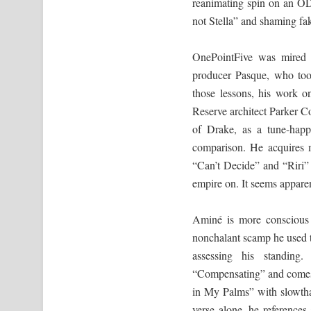
reanimating spin on an ODB
not Stella” and shaming fak
OnePointFive was mired b
producer Pasque, who took
those lessons, his work o
Reserve architect Parker 
of Drake, as a tune-happ
comparison. He acquires 
“Can’t Decide” and “Riri” 
empire on. It seems apparen
Aminé is more conscious o
nonchalant scamp he used t
assessing his standin
“Compensating” and comes 
in My Palms” with slowthai
verse alone, he reference