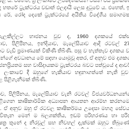
ේ ය. එහෙත්, ශ්‍රී ලංකාවේ උපදේශකයන් විසින් එය ප්‍රතික
 හතරේ ට්‍රැක්ටරය වඩාත් ඵලදායි ලෙස දුටුවේ ය. එහෙත්, 
රේ, රෝද දෙකේ ට්‍රැක්ටරයේ අයිතිය විදේශීය සමාගම
සැලකිල්ලට භාජනය වුව ද, 1960 දශකයේ එක්ස
ලියාව, පිලිපීනය, ඉන්දියාව, මැලේසියාව ආදි රටවල් 
0කට වැඩි ප්‍රමාණයක් විකිණී තිබිණි. පසු ව හැත්තෑව දශකය
රීන්ගේ අවධානය මේ සඳහා යොමුවූ අතර, ඒ අනුව එම දශක
නප්‍රියතම සහ වාසිදායකම ට්‍රැක්ටරය බවට පත්වූයේ ද ආච
. ලංකාවේ දී ඔහුගේ හැකියාව හඳුනාගත්තේ නැති වුව
පිළිගැනීමක් තිබිණි.
ිකාව, පිලිපීනය, මැලේසියාව වැනි රටවල් විජයවර්ධනයන
ිළිගෙන කෘෂිකාර්මික අධ්‍යාපන ආයතන ආරම්භ කරනමෙ
. ඒ අනුව ඔහු ඒ රටවල කෘෂිකර්මය උදෙසා මහගු සේවය
ිතැන මෙන් ම බලශක්තිය, ඉඩම් පරිහරණය හා පරි
‍ර තුනේ ද නිරවුල් සහ නිවහල් දැක්මක් ඔහුට තිබුණේ