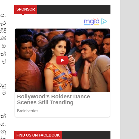
SPONSOR
ය.
ැර
ිදී
ෘෂි
ේ ම
ෙන්
 ඒ
හු
ග ම
න්
ය.
ෙනු
FIND US ON FACEBOOK