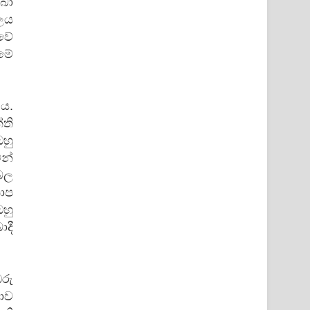
බා
ලය
වේ
ීමේ
ය.
ති
ඔහු
ෙන්
ිබල
ාප
ඔහු
දී
ඔරු
ාව