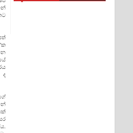
ෂේප
ඉන්
කට
ත්
27ක
 වන
යේ
ර්ය
 ද
්ගේ
න්
ක්
සර
ය.