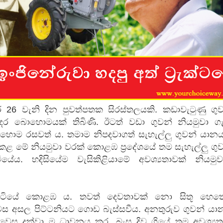
පෙළ
 පෙළ
ද පෙළ
් 26 වැනි දින පුවත්පතක සිරස්තලයකි. කඩාවැටුණු ගු
දර බොහොමයක් තිබිණි. ඊටත් වඩා ගුවන් නියමුවා ග
හොම රසවත් ය. තමාම නිපදවාගත් සැහැල්ලු ගුවන් යාන
 කළ මේ නියමුවා වරක් කොළඹ ප්‍රදේශයේ තම සැහැල්ලු ගු
ද පෙළ
යේය. හදිසියේම වැසිකිළියාමේ අවශ්‍යතාවක් නියමුව
හිටියේ කොළඹ ය. තවත් දෙවතාවක් නො සිතූ හෙත
ද පෙළ
ස අසල පිට්ටනියට ගොඩ බැස්සවීය. අනතුරුව ගුවන් යා
නිවෙස දක්වා ම ධාවනය කර, බැස දිව ගියේ තම අවශ්‍යත