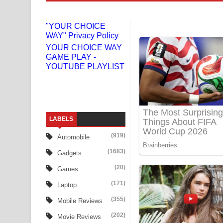
Gemak Deela Song Lyrics - ගේමක් දීලා ගීතයේ පද 
"YOUR CHOICE
WAY" Privacy Policy
Niwuna Numba Hinda Song Lyrics - නිවුනා නුඹ හින
YOUR CHOICE WAY
GAME PLAY -
Numba Dun Aadare Song Lyrics - නුඹ දුන් ආදරේ ග
YOUTUBE PLAYLIST
Liyamuda Dan Anagathe Song Lyrics - ලියමුද දැන
Doni Song Lyrics - දෝණි ගීතයේ පද පෙළ
LABELS
Benthara Palame Song Lyrics - බෙන්තර පාලමේ ගී
(919)
Automobile
Sanda Babalena Song Lyrics - සඳ බැබලෙන ගීතයේ
(1683)
Gadgets
Adare Wadi Nisa Song Lyrics - ආදරේ වැඩි නිසා ගී
(20)
Games
(171)
Laptop
UNUHUMA Song Lyrics - උණුහුම ගීතයේ පද පෙළ
(355)
Mobile Reviews
Katakara Song Lyrics - කටකාර ගීතයේ පද පෙළ
(202)
Movie Reviews