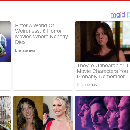
පෙළ
්දා ගීතයේ පද පෙළ
ීතයේ පද පෙළ
් අනාගතේ ගීතයේ පද පෙළ
තයේ පද පෙළ
 පද පෙළ
තයේ පද පෙළ