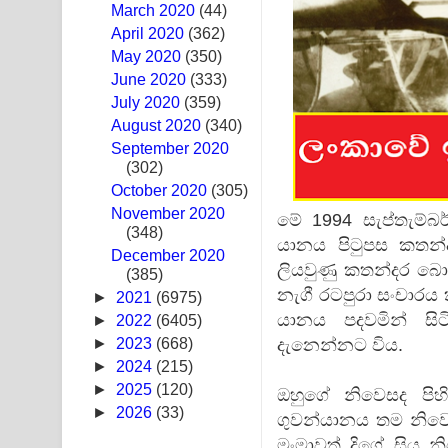
March 2020
(44)
Sandak Awith Song Lyrics - සඳක් ඇවිත් ගීතයේ පද 
April 2020
(362)
May 2020
(350)
Swetha Sande Song Lyrics - ශ්වේත සඳේ ගීතයේ පද
June 2020
(333)
July 2020
(359)
Ma Igili Giya Lyrics - මා ඉගිලී ගියා ගීතයේ පද පෙළ
August 2020
(340)
September 2020
Ras Balan Song Lyrics - රැස් බලන් ගීතයේ පද පෙළ
(302)
October 2020
Hoda sihiyen Song Lyrics - හොද සිහියෙන් ගීතයේ ප
(305)
November 2020
මේ 1994 සැප්තැම්බර
(348)
Awanken Song Lyrics - අවංකෙන් ගීතයේ පද පෙළ
යානය පිටුපස කතන්
December 2020
ලියවුණු කතන්දර බො
(385)
Pa Sina Song Lyrics - පෑ සිනා ගීතයේ පද පෙළ
නැගී රටපුරා සංචාරය
►
2021
(6975)
Pemwanthiye Song Lyrics - පෙම්වන්තියේ ගීතයේ ප
යානය පදවමින් සිටි
►
2022
(6405)
දැනෙන්නට විය.
►
2023
(668)
Manobhawa Song Lyrics - මනෝභව ගීතයේ පද පෙළ
►
2024
(215)
►
2025
(120)
ඔහුගේ නිවෙසද පි
Akahe Indala Song Lyrics - ආකාහේ ඉඳලා ගීතයේ ප
►
2026
(33)
ගුවන්යානය තම නිවෙ
Raawaya Song Lyrics - රාවය ගීතයේ පද පෙළ
මංමාවත් දිගේ සිය 