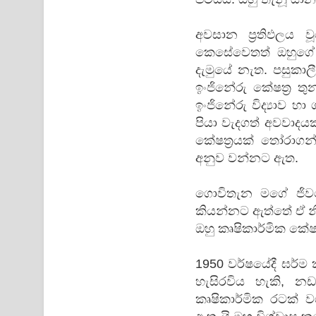
අවසාන ප්‍රතිඵලය ව
කෙසේවෙතත් ඔහුගේ 
දැමුයේ නැත. පසුකාලී
ඉංජිනේරු කේෂත්‍ර තුන
ඉංජිනේරු විද්‍යාව හ
පියා වැදගත් අවවාදයක
කේෂත්‍රයක් තෝරාග
අනුව වන්නට ඇත.
ගොවිතැන මගේ ජිවන
කියන්නට ඇත්තේ ඒ නි
ඔහු කෘෂිකාර්මික කේෂ
1950 වර්ෂයේදී ඝර්
හැසිරවිය හැකි, නඩ
කෘෂිකාර්මික රටක් ව