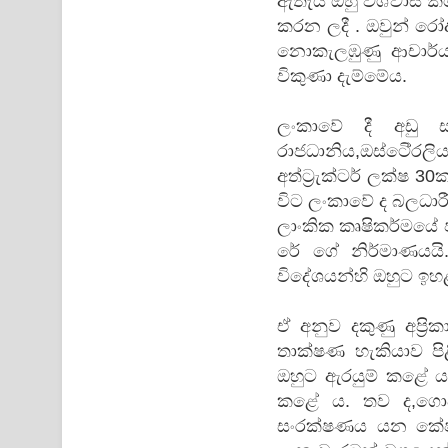
ඇතැයි ඔහු විශ්වාස කළ
කරන ලදී . ඔවුන් රෝද
නොකැලඹුණු ආචාර්ය 
විකුණා දැම්මේය.
ලංකාවේ දී අඩු 
රාජධානිය,ඔස්ටෙි්‍ර
අත්ට්‍රැක්ටර් ලක්ෂ 3
විට ලංකාවේ ද බලධා
ලාංකික කෘෂිකර්මයේ ජ
රේ ගේ නිර්මාණයයි
විදේශයන්හි ඔහුට ඉහළ 
ඒ අනුව දකුණු අප්‍ර
තාක්ෂණ හැකියාව ප
ඔහුට ඇරයුම් කළේ ය
කළේ ය. තව ද,ගොව
සංරක්ෂණය යන කේෂත්