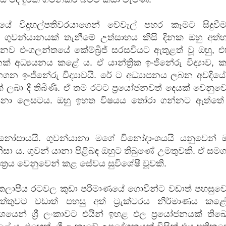
ූයේ විදුහල්පතිවරයාගෙන් වේවැල් පහර කෑමට සිදුවීම
ගුවන්යානයක් තැනීමේ උත්සාහය කිසි දිනක ඔහු අත්හ
නව එංගලන්තයේ කේම්බ්‍රිජ් සරසවියට ඇතුළත් වූ ඔහු, එහ
ක් අධ්‍යයනය කළේ ය. ඒ යාන්ත්‍රික ඉංජිනේරු විද්‍යාව, ක
ා ගගන ඉංජිනේරු විද්‍යාවයි. රේ ට අධ්‍යාපනය ලබන අවදිය
් ලබා දී තිබිණි. ඒ තම රටට ප්‍රයෝජනවත් දෙයක් වෙනුව
න්නා ලෙසටය. ඔහු ඉහත විෂයය තෝරා ගන්නට ඇත්තේ
ෝපායයි. ගුවන්යානා මගේ විනෝදාංශයයි යනුවෙන් ඔ
සා ය. ගුවන් යානා පිළිබඳ ඔහුට තිබුණේ උමතුවකි. ඒ සම
ත්‍රය වෙනුවෙන් කළ සේවය සුවිශේෂී වූවකි.
ම කලාපීය රටවල කුඩා පරිමාණයේ ගොවීන්ට වඩාත් පහසුවෙ
ත්තුවට වඩාත් පහසු අත් ට්‍රැක්ටරය නිර්මාණය කළේ
ශයෙන් ශ්‍රී ලංකාවට එයින් ඉහළ ඵල ප්‍රයෝජනයක් තිඛ