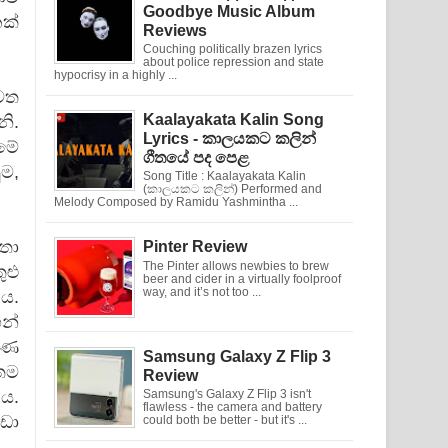
Goodbye Music Album
ක්
Reviews
Couching politically brazen lyrics
about police repression and state
hypocrisy in a highly ...
වත
Kaalayakata Kalin Song
ි.
Lyrics - කාලයකට කලින්
 මේ
ගීතයේ පද පෙළ
ම,
Song Title : Kaalayakata Kalin
(කාලයකට කලින්) Performed and
Melody Composed by Ramidu Yashmintha ...
තා
Pinter Review
The Pinter allows newbies to brew
ුළු
beer and cider in a virtually foolproof
way, and it’s not too ...
 ය.
න්
ෂණ
Samsung Galaxy Z Flip 3
තම
Review
 ය.
Samsung's Galaxy Z Flip 3 isn't
flawless - the camera and battery
ීඩා
could both be better - but it's ...