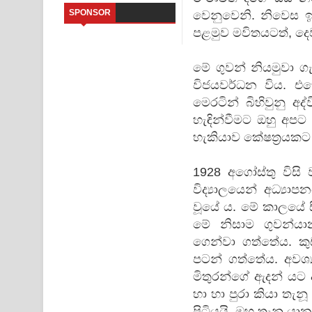
SPONSOR
වෙනුවෙනි. නිවෙස ඉ
Saddeta Denna Song Lyrics - සද්දෙට දෙන්න ගීතයේ
පළමුව මවිතයටත්, දෙව
Kaalaya Song Lyrics - කාලය ගීතයේ පද පෙළ
මේ ගුවන් නියමුවා 
විජයවර්ධන විය. එහ
Aramuna Song Lyrics - අරමුණ ගීතයේ පද පෙළ
මෙරටින් බිහිවුනු අද
Sandata Duka Hithila Song Lyrics - සඳට දුක හිතිලා
හැඳින්වීමට ඔහු අප
හැකියාව කේෂත්‍රයකට
Sihina Song Lyrics - සිහින ගීතයේ පද පෙළ
1928 අගෝස්තු විස
Father Song Lyrics - ෆාදර් ගීතයේ පද පෙළ
විද්‍යාලයෙන් අධ්‍යා
Dannawada Mawa Song Lyrics - දන්නවාද මාව ගීත
වූයේ ය. මේ කාලයේ ස
මේ නිසාම ගුවන්යා
ගෙන්වා ගත්තේය. ක
පටන් ගත්තේය. අවශ්
මිතුරන්ගේ ඇදන් යට 
හා හා පුරා කියා තැන
පිටියයි. ඔහු තැනූ ය