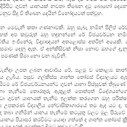
දිරිපිට ගුවන් යානයක් නවතා තිඛෙන දුටු බොහෝ දෙනෙ
 පද පෙළ
නුව සිදු වී තිඛෙන දෙයින් විනෝදයටත් පත්වූහ.
ගැන මෙවැනි කතා ගණනාවකි. ඔහු සැබෑ නමින් පිලිප් රේ
ෙත් අප කවුරුත් ඔහු හඳුනන්නේ රේ විජයවර්ධන නමින
්විතීය ඉංජිනේරු විද්‍යාඥයන් අතළොස්ස අතරින් අයෙකි.
 ගීතයේ පද පෙළ
ට සමාව දෙනු ඇත. ඒ අන්කිසිවක් නිසා නොව ඔහගේ දැනු
 පමණක් සීමා නො වන බැවිනි.
ි වැනිදා උපත ලබන ආචාර්ය රේ, පළමු ව කොළඹ කාන්
පනය ලැබීය. පසුව ගල්කිස්ස ශාන්ත තෝමස් විද්‍යාලයට ඇත
යේ පද පෙළ
ිටම රේ විජයවර්ධනයන්ට ගුවන් යානා පිස්සුවක් තිබුණේ
නා තැනීමේ තොරතුරු ඇතුළත් පොත්පත් විදේශයන්ගෙ
ුඩා ගුවන් යානයක් තැනීම ඉලක්ක කරගෙන ඔහු පරීක්
‍ය උපකරණ විද්‍යාලීය නේවාසිකාගාරයේ තම ඇද යට ද, 
ද තබා ගනිමින් යානය තැනීමේ කටයුතු වලට මුල පිරුවේ
ූ යානය පියාසර කරවීමට යොදා ගත්තේ ද ශාන්ත තෝමස් ක්‍ර
ානය මඳ දුරක් ගමන්කර බිමට කඩා වැටිණි.