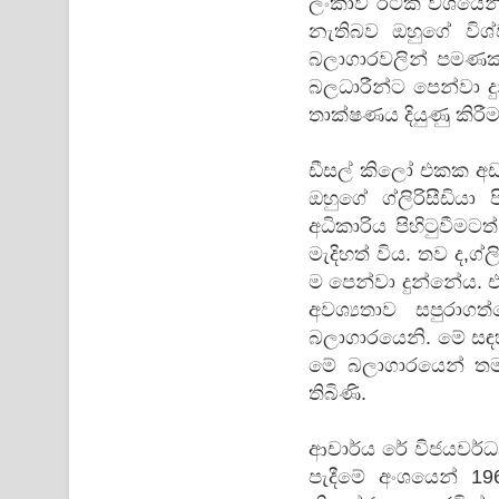
ලංකාව රටක් වශයෙන්
නැතිබව ඔහුගේ විශ්
බලාගාරවලින් පමණක
බලධාරීන්ට පෙන්වා දුන
තාක්ෂණය දියුණු කිරී
ඩීසල් කිලෝ එකක අඩ
ඔහුගේ ග්ලිරිසීඩිය
අධිකාරිය පිහිටුවීම
මැදිහත් විය. තව ද,ග්ල
ම පෙන්වා දුන්නේය. ඒ
අවශ්‍යතාව සපුරාග
බලාගාරයෙනි. මේ සඳහා
මේ බලාගාරයෙන් තම 
තිබිණි.
ආචාර්ය රේ විජයවර්ධන
පැදීමේ අංශයෙන් 19