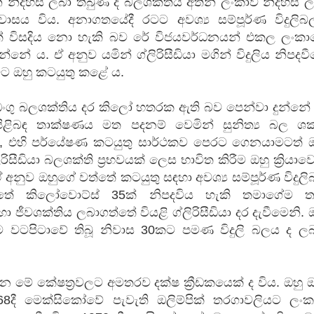
 නිදහස ලබා තිබුණ ද බලශක්තිය අතින් ලංකාව නිදහස ල
වාසය විය. අනාගතයේදී රටට අවශ්‍ය සම්පූර්ණ විදුලිබ
් විසදිය නො හැකි බව රේ විජයවර්ධනයන් එකල ලංකා
්නේ ය. ඒ අනුව යමින් ග්ලිරිසීඩියා මගින් විදුලිය නිපදව
මට ඔහු කටයුතු කළේ ය.
ංගු බලශක්තිය දර කිලෝ හතරක ඇති බව පෙන්වා දුන්නේ 
ා පිළිබඳ තාක්ෂණය මත පදනම් වෙමින් සුනිත්‍ය බල ශක්
ටත්, එහි පර්යේෂණ කටයුතු සාර්ථකව පෙරට ගෙනයාමටත් 
ිරිසීඩියා බලශක්ති ප්‍රභවයක් ලෙස භාවිත කිරීම ඔහු ක්‍රියාව
 අනුව ඔහුගේ වත්තේ කටයුතු සඳහා අවශ්‍ය සම්පූර්ණ විදුල
ත්තේ කිලෝවොට්ස් 35ක් නිපදවිය හැකි තමාගේම ත
 ජීවශක්තිය ලබාගත්තේ වියළි ග්ලිරිසීඩියා දර දැවීමෙනි. 
වටපිටාවේ තිබූ නිවාස 30කට පමණ විදුලි බලය ද ලබා
 මේ කේෂත්‍රවලට අමතරව දක්ෂ ක්‍රීඩකයෙක් ද විය. ඔහු 
68දී මෙක්සිකෝවේ පැවැති ඔලිම්පික් තරගාවලියට ලංක