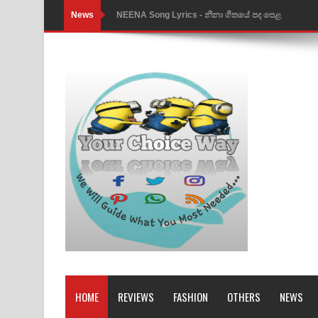
News
NEENA Song Lyrics - නීනා ගීතයේ පද පෙළ
Ahimi Wimai Himi Song Lyrics - අහිමි විමයි හිමි ගී
Mathaka Parana Song Lyrics - මතක පාරනා ගීතයේ
Nimnadhen Song Lyrics - නිම්නාදෙන් ගීතයේ පද පෙ
Obamai Mage Adare Song Lyrics - ඔබමයි මගේ ආද
Pansal Gihin Song Lyrics - පන්සල් ගිහිං ගීතයේ පද ප
Ankeliya Song Lyrics - අංකෙළිය ගීතයේ පද පෙළ
DEAR GOD Song Lyrics - ඩියර් ගෝඩ් ගීතයේ පද පෙ
MANAMALA KATHA Song Lyrics - මනමාල කතා ගී
Dai Dai Lyrics - Shakira, Burna Boy | 2026 footbal
HOME
REVIEWS
FASHION
OTHERS
NEWS
Lassana Amma Song Lyrics - ලස්සන අම්මා ගීතයේ