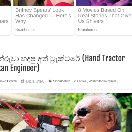
 ගීතයේ පද පෙළ
ද පෙළ
 පෙළ
ද පෙළ
ුවා හදපු අත් ට්‍රැක්ටරේ (Hand Tractor
kan Engineer)
anka Perera
July 06, 2020
Sinhalaall02
,
Sri Lanka
,
Wishmithalokaya01
,
ෙළ
න් ලියන්න ගීතයේ පද පෙළ