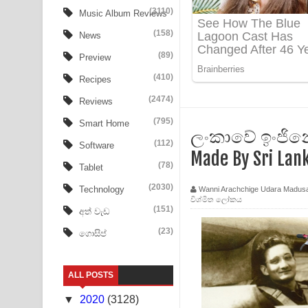
Tharu Yaye Dilena Song Lyrics - තරු යායේ දිලෙනා
(3110)
Music Album Reviews
(158)
Ow Man Sosa Song Lyrics - ඔව් මං සෝසා ගීතයේ ප
News
(89)
Preview
Heavy Weight Song Lyrics
(410)
Recipes
Aye Lanweela Song Lyrics - ආයේ ලංවීලා ගීතයේ පද
(2474)
Reviews
Ala purannata Song Lyrics - ආල පුරන්නට ගීතයේ ප
(795)
Smart Home
ලංකාවේ ඉංජිනේර
(112)
Software
FEVER DREAM Lyrics - Alex Warren
Made By Sri Lan
(78)
Tablet
BTS : Hooligan Lyrics
(2030)
Technology
Wanni Arachchige Udara Madus
විශ්මිත ලෝකය
Apa Hamuwee Song Lyrics - අප හමුවී ගීතයේ පද ප
(151)
අත් වැඩ
(23)
ගොසිප්
PATHINIYE Song Lyrics - පතිනියනේ ගීතයේ පද පෙළ
Sorry Sir Song Lyrics - සොරි සර් ගීතයේ පද පෙළ
ALL POSTS
Mathaka Aluthin Liyanna Song Lyrics - මතක අලුති
▼
2020
(3128)