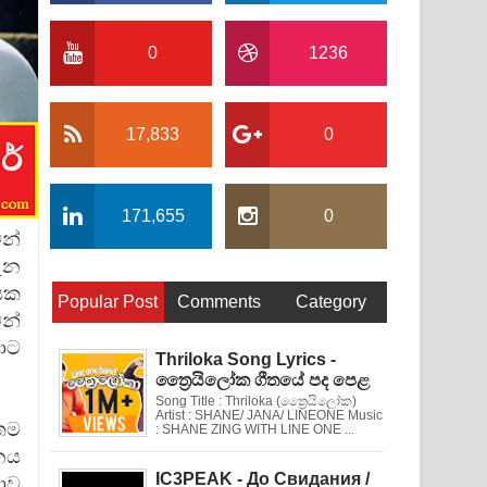
0
1236
17,833
0
171,655
0
වන්
ැන
යක
Popular Post
Comments
Category
වන්
ාට
Thriloka Song Lyrics -
ත්‍රෛයිලෝක ගීතයේ පද පෙළ
Song Title : Thriloka (ත්‍රෛයිලෝක)
Artist : SHANE/ JANA/ LINEONE Music
ෙම
: SHANE ZING WITH LINE ONE ...
නය
IC3PEAK - До Свидания /
ාව