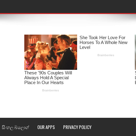
තයේ පද පෙළ
 පද පෙළ
ළ
රේ ගීතයේ පද පෙළ
ෙළ
ළ
තයේ පද පෙළ
l world cup song lyrics
සිංහල බ්ලොග්
OUR APPS
PRIVACY POLICY
 පද පෙළ