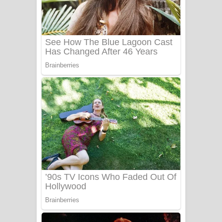
Ala purannata Song Lyrics - ආල
පුරන්නට ගීතයේ පද පෙළ
FEVER DREAM Lyrics - Alex Warren
BTS : Hooligan Lyrics
Apa Hamuwee Song Lyrics - අප හමුවී
ගීතයේ පද පෙළ
PATHINIYE Song Lyrics - පතිනියනේ
ගීතයේ පද පෙළ
Sorry Sir Song Lyrics - සොරි සර්
ගීතයේ පද පෙළ