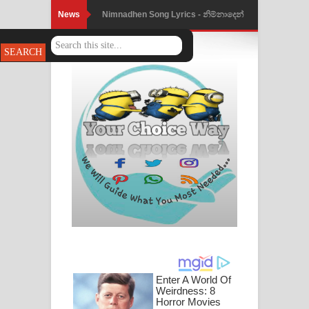
News
Nimnadhen Song Lyrics - නිම්නාදෙන්
ගීතයේ පද පෙළ
Obamai Mage Adare Song Lyrics -
ඔබමයි මගේ ආදරේ ගීතයේ පද පෙළ
Pansal Gihin Song Lyrics - පන්සල් ගිහිං
ගීතයේ පද පෙළ
Ankeliya Song Lyrics - අංකෙළිය ගීතයේ
පද පෙළ
DEAR GOD Song Lyrics - ඩියර් ගෝඩ්
ගීතයේ පද පෙළ
MANAMALA KATHA Song Lyrics -