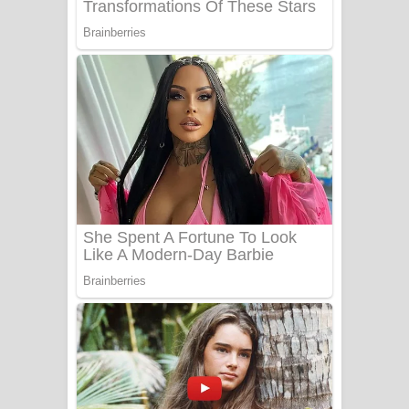
UNUHUMA Song Lyrics - උණුහුම
ගීතයේ පද පෙළ
Katakara Song Lyrics - කටකාර ගීතයේ
පද පෙළ
Tharu Yaye Dilena Song Lyrics - තරු
යායේ දිලෙනා ගීතයේ පද පෙළ
Ow Man Sosa Song Lyrics - ඔව් මං
සෝසා ගීතයේ පද පෙළ
Heavy Weight Song Lyrics
Aye Lanweela Song Lyrics - ආයේ
ලංවීලා ගීතයේ පද පෙළ