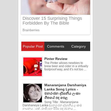
Popular Post
Comments
Category
Pinter Review
The Pinter allows newbies to
brew beer and cider in a virtually
foolproof way, and it’s not too ...
Manaranjana Darshaniya
Lanka Song Lyrics -
මනරංජන දර්ශනීය ලංකා
ගීතයේ පද පෙළ
Song Title : Manaranjana
Darshaneya Lanka (මනරංජන දර්ශනීය ලංකා)
ගායනය : කේ. රාණි සහ පිරිස පද රචනය ...