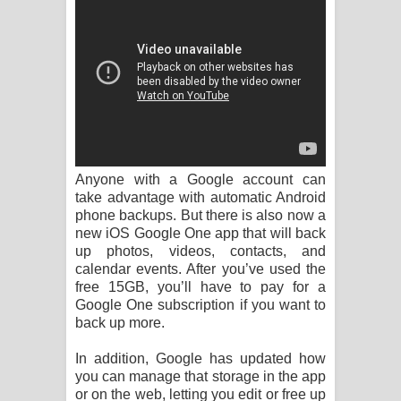
Raawaya Song Lyrics - රාවය ගීතයේ
පද පෙළ
Saddeta Denna Song Lyrics - සද්දෙට
දෙන්න ගීතයේ පද පෙළ
Anyone with a Google account can
Kaalaya Song Lyrics - කාලය ගීතයේ පද
take advantage with automatic Android
phone backups. But there is also now a
පෙළ
new iOS Google One app that will back
up photos, videos, contacts, and
Aramuna Song Lyrics - අරමුණ ගීතයේ
calendar events. After you’ve used the
free 15GB, you’ll have to pay for a
පද පෙළ
Google One subscription if you want to
back up more.
Sandata Duka Hithila Song Lyrics -
In addition, Google has updated how
සඳට දුක හිතිලා ගීතයේ පද පෙළ
you can manage that storage in the app
or on the web, letting you edit or free up