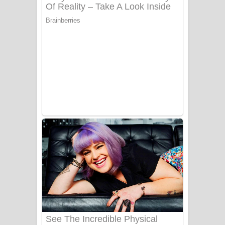
දුන් ආදරේ ගීතයේ පද පෙළ
Liyamuda Dan Anagathe Song Lyrics
- ලියමුද දැන් අනාගතේ ගීතයේ පද පෙළ
Doni Song Lyrics - දෝණි ගීතයේ පද
පෙළ
Benthara Palame Song Lyrics -
බෙන්තර පාලමේ ගීතයේ පද පෙළ
Sanda Babalena Song Lyrics - සඳ
බැබලෙන ගීතයේ පද පෙළ
Adare Wadi Nisa Song Lyrics - ආදරේ
වැඩි නිසා ගීතයේ පද පෙළ