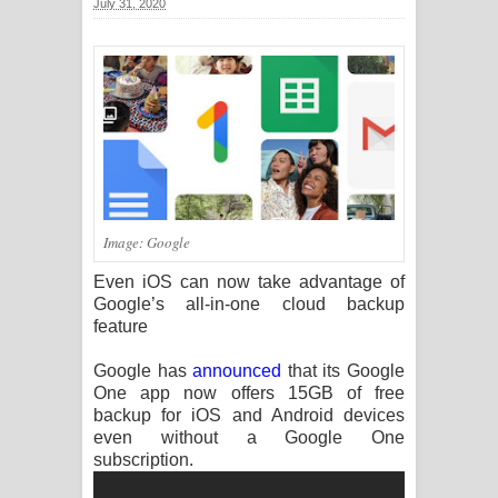
July 31, 2020
සිහියෙන් ගීතයේ පද පෙළ
Awanken Song Lyrics - අවංකෙන්
ගීතයේ පද පෙළ
Pa Sina Song Lyrics - පෑ සිනා ගීතයේ
පද පෙළ
Image: Google
Pemwanthiye Song Lyrics -
Even iOS can now take advantage of
Google’s all-in-one cloud backup
පෙම්වන්තියේ ගීතයේ පද පෙළ
feature
Manobhawa Song Lyrics - මනෝභව
Google has
announced
that its Google
One app now offers 15GB of free
ගීතයේ පද පෙළ
backup for iOS and Android devices
even without a Google One
Akahe Indala Song Lyrics - ආකාහේ
subscription.
ඉඳලා ගීතයේ පද පෙළ