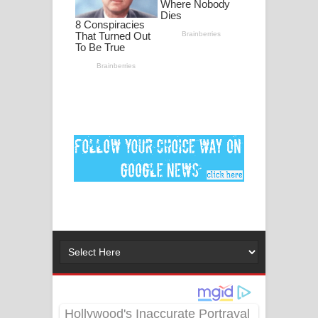
මනමාල කතා ගීතයේ පද පෙළ
Dai Dai Lyrics - Shakira, Burna Boy |
2026 football world cup song lyrics
Lassana Amma Song Lyrics - ලස්සන
අම්මා ගීතයේ පද පෙළ
Gemak Deela Song Lyrics - ගේමක් දීලා
ගීතයේ පද පෙළ
Niwuna Numba Hinda Song Lyrics -
නිවුනා නුඹ හින්දා ගීතයේ පද පෙළ
Numba Dun Aadare Song Lyrics - නුඹ