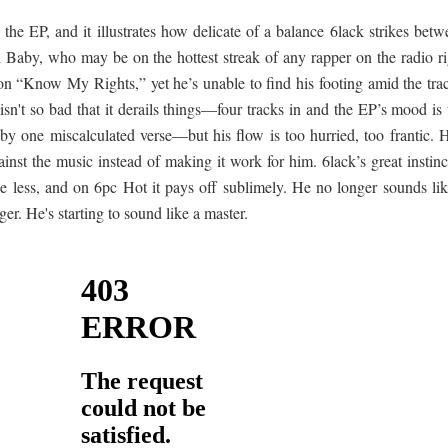
 the EP, and it illustrates how delicate of a balance 6lack strikes bet
l Baby, who may be on the hottest streak of any rapper on the radio ri
on “Know My Rights,” yet he’s unable to find his footing amid the trac
sn't so bad that it derails things—four tracks in and the EP’s mood is 
by one miscalculated verse—but his flow is too hurried, too frantic. H
nst the music instead of making it work for him. 6lack’s great instinc
e less, and on 6pc Hot it pays off sublimely. He no longer sounds lik
r. He's starting to sound like a master.