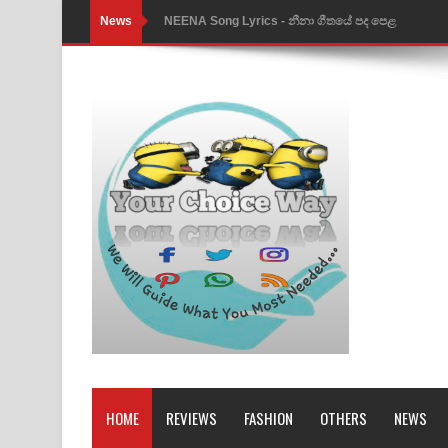
News
NEENA Song Lyrics - නීනා ගීතයේ පද පෙළ
Ahimi Wimai Himi Song Lyrics - අහිමි විමයි හිමි ගී
Mathaka Parana Song Lyrics - මතක පාරනා ගීතයේ
Nimnadhen Song Lyrics - නිම්නාදෙන් ගීතයේ පද පෙ
Obamai Mage Adare Song Lyrics - ඔබමයි මගේ ආද
Pansal Gihin Song Lyrics - පන්සල් ගිහිං ගීතයේ පද ප
Ankeliya Song Lyrics - අංකෙළිය ගීතයේ පද පෙළ
DEAR GOD Song Lyrics - ඩියර් ගෝඩ් ගීතයේ පද පෙ
MANAMALA KATHA Song Lyrics - මනමාල කතා ගී
Dai Dai Lyrics - Shakira, Burna Boy | 2026 footbal
HOME
REVIEWS
FASHION
OTHERS
NEWS
Lassana Amma Song Lyrics - ලස්සන අම්මා ගීතයේ