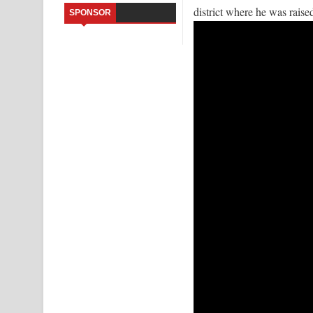
district where he was raise
SPONSOR
Saddeta Denna Song Lyrics - සද්දෙට දෙන්න ගීතයේ
Kaalaya Song Lyrics - කාලය ගීතයේ පද පෙළ
Aramuna Song Lyrics - අරමුණ ගීතයේ පද පෙළ
Sandata Duka Hithila Song Lyrics - සඳට දුක හිතිලා
Sihina Song Lyrics - සිහින ගීතයේ පද පෙළ
Father Song Lyrics - ෆාදර් ගීතයේ පද පෙළ
Dannawada Mawa Song Lyrics - දන්නවාද මාව ගීත