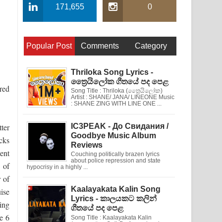
171,655
0
Popular Post
Comments
Category
Thriloka Song Lyrics -
ත්‍රෛයිලෝක ගීතයේ පද පෙළ
red
Song Title : Thriloka (ත්‍රෛයිලෝක)
Artist : SHANE/ JANA/ LINEONE Music
: SHANE ZING WITH LINE ONE ...
ter
IC3PEAK - До Свидания /
Goodbye Music Album
cks
Reviews
ent
Couching politically brazen lyrics
about police repression and state
 of
hypocrisy in a highly ...
r of
Kaalayakata Kalin Song
ise
Lyrics - කාලයකට කලින්
ting
ගීතයේ පද පෙළ
e 6
Song Title : Kaalayakata Kalin