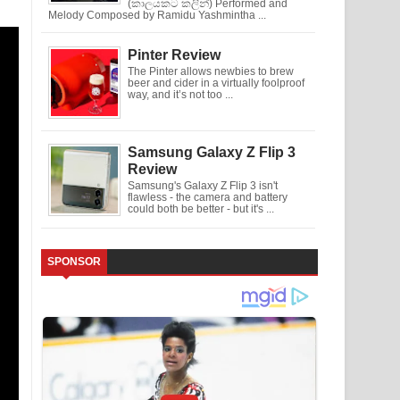
(කාලයකට කලින්) Performed and
Melody Composed by Ramidu Yashmintha ...
Pinter Review
The Pinter allows newbies to brew
beer and cider in a virtually foolproof
way, and it’s not too ...
Samsung Galaxy Z Flip 3
Review
Samsung's Galaxy Z Flip 3 isn't
flawless - the camera and battery
could both be better - but it's ...
SPONSOR