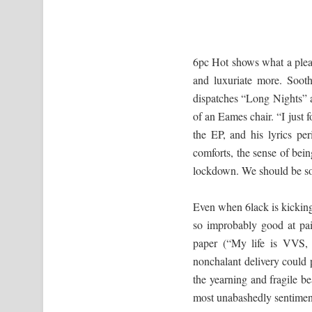
6pc Hot shows what a plea
and luxuriate more. Sooth
dispatches “Long Nights” a
of an Eames chair. “I just 
the EP, and his lyrics per
comforts, the sense of bein
lockdown. We should be so l
Even when 6lack is kicking 
so improbably good at pair
paper (“My life is VVS, 
nonchalant delivery could 
the yearning and fragile be
most unabashedly sentiment