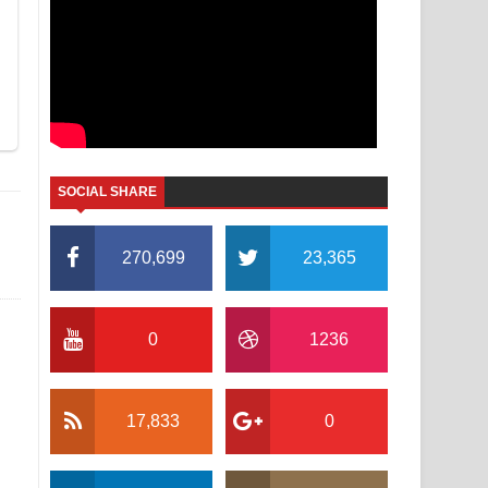
SOCIAL SHARE
270,699
23,365
0
1236
17,833
0