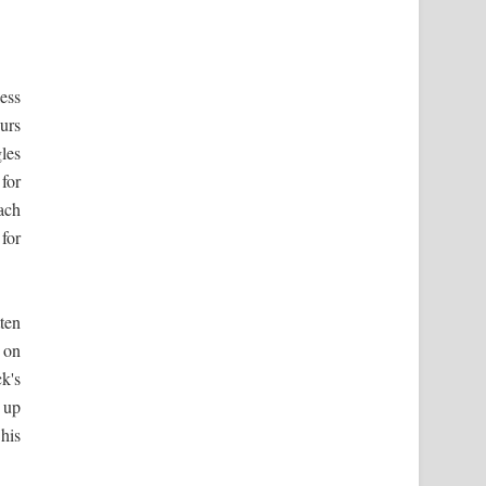
ess
urs
les
 for
ach
 for
tten
 on
k's
 up
 his