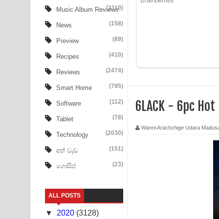
Tharu Yaye Dilena Song Lyrics - තරු යායේ දිලෙනා
(3110)
Music Album Reviews
(158)
Ow Man Sosa Song Lyrics - ඔව් මං සෝසා ගීතයේ ප
News
(89)
Preview
Heavy Weight Song Lyrics
(410)
Recipes
Aye Lanweela Song Lyrics - ආයේ ලංවීලා ගීතයේ පද
(2474)
Reviews
Ala purannata Song Lyrics - ආල පුරන්නට ගීතයේ ප
(795)
Smart Home
(112)
6LACK - 6pc Hot
Software
FEVER DREAM Lyrics - Alex Warren
(78)
Tablet
BTS : Hooligan Lyrics
Wanni Arachchige Udara Madus
(2030)
Technology
Apa Hamuwee Song Lyrics - අප හමුවී ගීතයේ පද ප
(151)
අත් වැඩ
(23)
ගොසිප්
PATHINIYE Song Lyrics - පතිනියනේ ගීතයේ පද පෙළ
Sorry Sir Song Lyrics - සොරි සර් ගීතයේ පද පෙළ
ALL POSTS
Mathaka Aluthin Liyanna Song Lyrics - මතක අලුති
▼
2020
(3128)