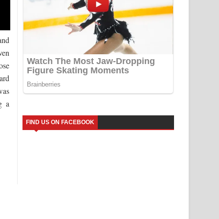
and
ven
ose
ard
was
g a
FIND US ON FACEBOOK