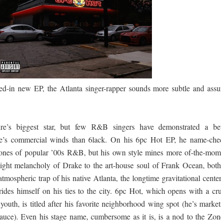
පෙළ
 පෙළ
ed-in new EP, the Atlanta singer-rapper sounds more subtle and assu
ද පෙළ
’s biggest star, but few R&B singers have demonstrated a bet
re’s commercial winds than 6lack. On his 6pc Hot EP, he name-che
tones of popular ’00s R&B, but his own style mines more of-the-mom
ද පෙළ
-night melancholy of Drake to the art-house soul of Frank Ocean, both
mospheric trap of his native Atlanta, the longtime gravitational cente
des himself on his ties to the city. 6pc Hot, which opens with a cru
ද පෙළ
youth, is titled after his favorite neighborhood wing spot (he’s marke
auce). Even his stage name, cumbersome as it is, is a nod to the Zon