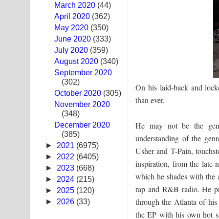
March 2020
(44)
Sandak Awith Song Lyrics - සඳක් ඇවිත් ගීතයේ පද 
April 2020
(362)
May 2020
(350)
Swetha Sande Song Lyrics - ශ්වේත සඳේ ගීතයේ පද
June 2020
(333)
July 2020
(359)
Ma Igili Giya Lyrics - මා ඉගිලී ගියා ගීතයේ පද පෙළ
August 2020
(340)
September 2020
Ras Balan Song Lyrics - රැස් බලන් ගීතයේ පද පෙළ
(302)
On his laid-back and lock
October 2020
Hoda sihiyen Song Lyrics - හොද සිහියෙන් ගීතයේ ප
(305)
than ever.
November 2020
(348)
Awanken Song Lyrics - අවංකෙන් ගීතයේ පද පෙළ
He may not be the genre
December 2020
(385)
Pa Sina Song Lyrics - පෑ සිනා ගීතයේ පද පෙළ
understanding of the gen
►
2021
(6975)
Usher and T-Pain, touchs
Pemwanthiye Song Lyrics - පෙම්වන්තියේ ගීතයේ ප
►
2022
(6405)
inspiration, from the late
►
2023
(668)
which he shades with the at
Manobhawa Song Lyrics - මනෝභව ගීතයේ පද පෙළ
►
2024
(215)
rap and R&B radio. He pri
►
2025
(120)
Akahe Indala Song Lyrics - ආකාහේ ඉඳලා ගීතයේ ප
through the Atlanta of his 
►
2026
(33)
the EP with his own hot s
Raawaya Song Lyrics - රාවය ගීතයේ පද පෙළ