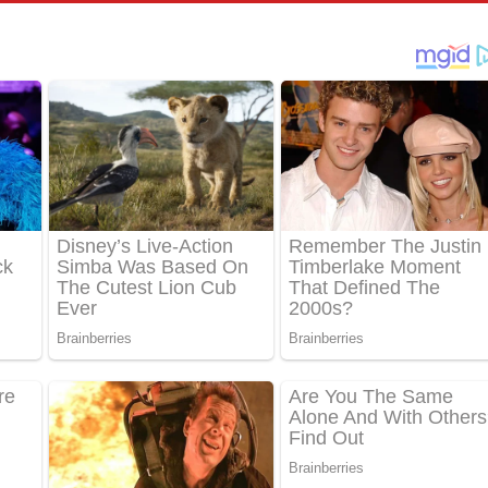
පෙළ
්දා ගීතයේ පද පෙළ
ීතයේ පද පෙළ
් අනාගතේ ගීතයේ පද පෙළ
තයේ පද පෙළ
 පද පෙළ
තයේ පද පෙළ