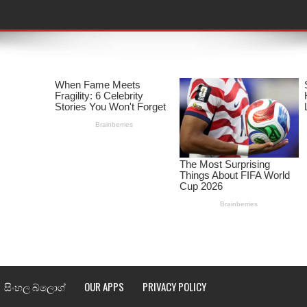
තයේ පද පෙළ
 පද පෙළ
ළ
රේ ගීතයේ පද පෙළ
ෙළ
ළ
තයේ පද පෙළ
l world cup song lyrics
සිංහල බ්ලොග්
OUR APPS
PRIVACY POLICY
 පද පෙළ