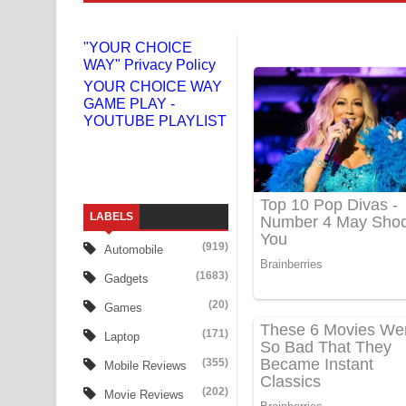
Gemak Deela Song Lyrics - ගේමක් දීලා ගීතයේ පද 
"YOUR CHOICE
WAY" Privacy Policy
Niwuna Numba Hinda Song Lyrics - නිවුනා නුඹ හින
YOUR CHOICE WAY
GAME PLAY -
Numba Dun Aadare Song Lyrics - නුඹ දුන් ආදරේ ග
YOUTUBE PLAYLIST
Liyamuda Dan Anagathe Song Lyrics - ලියමුද දැන
Doni Song Lyrics - දෝණි ගීතයේ පද පෙළ
LABELS
Benthara Palame Song Lyrics - බෙන්තර පාලමේ ගී
(919)
Automobile
Sanda Babalena Song Lyrics - සඳ බැබලෙන ගීතයේ
(1683)
Gadgets
Adare Wadi Nisa Song Lyrics - ආදරේ වැඩි නිසා ගී
(20)
Games
(171)
Laptop
UNUHUMA Song Lyrics - උණුහුම ගීතයේ පද පෙළ
(355)
Mobile Reviews
Katakara Song Lyrics - කටකාර ගීතයේ පද පෙළ
(202)
Movie Reviews