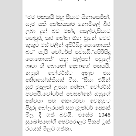
“මට මතකයි ඔහු සීයාට සිනාසෙමින්,
සෑම සති අන්තයකම නොමිලේ බීර
ලබා දුන් බව මන්ද අසල්වැසියාට
තහවුරු කර ගන්න ඕන වුනේ මෙම
කුකුළු මස් වලින් අපිරිසිදු පොහොසත්
බව” යැයි වෝටර්ස් පවසයි.“අපිරිසිදු
පොහොසත්” යනු ඔල්සන් පවුලේ
ෆෘටා හි බොහෝ දෙනාගේ මතයයි.
නමුත් වෝටර්ස්ට අනුව එය
අතිශයෝක්තියක් විය. “සීයා එයින්
සුළු මුදලක් උපයා ගත්තා,” වෝටර්ස්
පවසයි.වෝටර්ස් පවසන්නේ ඔහුගේ
අශ්වයා සහ කොටළුවා වෙනුවට
පිදුරු බෝලරයක් සහ ට්‍රැක්ටර් දෙකක්
මිල දී ගත් බවයි. එසේම 1946
සුඛෝපභෝගී ෂෙව්රොලට් පිකප් ට්‍රක්
රථයක් මිලට ගත්තා.