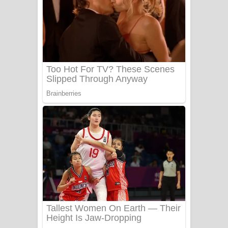
යායේ දිලෙනා ගීතයේ පද පෙළ
Ow Man Sosa Song Lyrics - ඔව් මං
සෝසා ගීතයේ පද පෙළ
Heavy Weight Song Lyrics
Aye Lanweela Song Lyrics - ආයේ
ලංවීලා ගීතයේ පද පෙළ
Ala purannata Song Lyrics - ආල
පුරන්නට ගීතයේ පද පෙළ
FEVER DREAM Lyrics - Alex Warren
BTS : Hooligan Lyrics