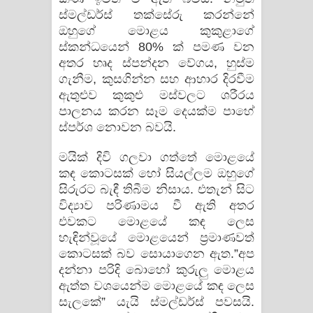
ස්මල්ඩර්ස් තක්සේරු කරන්නේ
ඔහුගේ මොළය කුකුළාගේ
ස්කන්ධයෙන් 80% ක් පමණ වන
අතර හෘද ස්පන්දන වේගය, හුස්ම
ගැනීම, කුසගින්න සහ ආහාර දිරවීම
ඇතුළුව කුකුළු මස්වලට ශරීරය
පාලනය කරන සෑම දෙයක්ම පාහේ
ස්පර්ශ නොවන බවයි.
මයික් දිවි ගලවා ගත්තේ මොළයේ
කඳ කොටසක් හෝ සියල්ලම ඔහුගේ
සිරුරට බැඳී තිබීම නිසාය. එතැන් සිට
විද්‍යාව පරිණාමය වී ඇති අතර
එවකට මොළයේ කඳ ලෙස
හැඳින්වූයේ මොළයෙන් ප්‍රමාණවත්
කොටසක් බව සොයාගෙන ඇත.”අප
දන්නා පරිදි බොහෝ කුරුලු මොළය
ඇත්ත වශයෙන්ම මොළයේ කඳ ලෙස
සැලකේ” යැයි ස්මල්ඩර්ස් පවසයි.