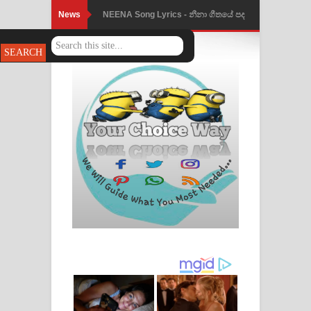
News
NEENA Song Lyrics - නීනා ගීතයේ පද
පෙළ
Ahimi Wimai Himi Song Lyrics - අහිමි
විමයි හිමි ගීතයේ පද පෙළ
Mathaka Parana Song Lyrics - මතක
පාරනා ගීතයේ පද පෙළ
Nimnadhen Song Lyrics - නිම්නාදෙන්
ගීතයේ පද පෙළ
Obamai Mage Adare Song Lyrics -
ඔබමයි මගේ ආදරේ ගීතයේ පද පෙළ
Pansal Gihin Song Lyrics - පන්සල් ගිහිං