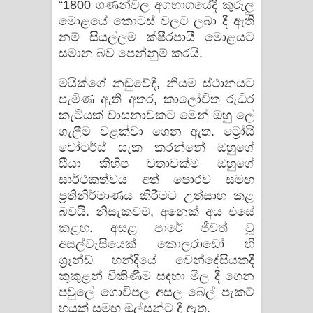
“1800 ගණන්වල අගභාගයේදී කුරුලු
මොළයේ කොටස් වලට ලබා දී ඇති
නම් සියල්ලම ක්ෂීරපායී මොළයට
සමාන බව පෙන්නුම් කරයි.
මයික්ගේ නඩුවේදී, නියම ස්ථානයට
පැමිණ ඇති අතර, කාලෝචිත රුධිර
කැටියක් වාසනාවකට මෙන් ඔහු ලේ
ගැලීම වළක්වා ගෙන ඇත. ට්‍රෝයි
වෝටර්ස් සැක කරන්නේ ඔහුගේ
සීයා කිහිප වතාවක්ම ඔහුගේ
සාර්ථකත්වය අත් පොරව සමඟ
ප්‍රතිනිර්මාණය කිරීමට උත්සාහ කළ
බවයි. නිසැකවම, අනෙක් අය එසේ
කළහ. අසළ පාරේ ජීවත් වූ
අසල්වැසියෙක් කොලරාඩෝ හි
ග්‍රෑන්ඩ් හන්දියේ වෙන්දේසියකදී
කුකුළන් විකිණීම සඳහා මිල දී ගෙන
පවුලේ ගොවිපල අසල බෙල් පැකට්
හයක් සමඟ ඔල්සන්ට දී ඇත.