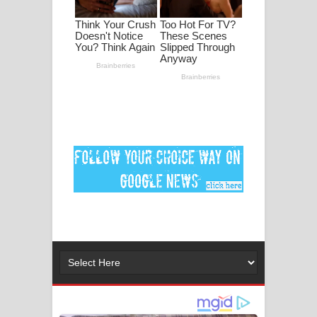
ගීතයේ පද පෙළ
Ankeliya Song Lyrics - අංකෙළිය ගීතයේ
පද පෙළ
DEAR GOD Song Lyrics - ඩියර් ගෝඩ්
ගීතයේ පද පෙළ
MANAMALA KATHA Song Lyrics -
මනමාල කතා ගීතයේ පද පෙළ
Dai Dai Lyrics - Shakira, Burna Boy |
2026 football world cup song lyrics
Lassana Amma Song Lyrics - ලස්සන