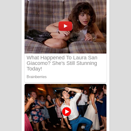
අම්මා ගීතයේ පද පෙළ
Gemak Deela Song Lyrics - ගේමක් දීලා
ගීතයේ පද පෙළ
Niwuna Numba Hinda Song Lyrics -
නිවුනා නුඹ හින්දා ගීතයේ පද පෙළ
Numba Dun Aadare Song Lyrics - නුඹ
දුන් ආදරේ ගීතයේ පද පෙළ
Liyamuda Dan Anagathe Song Lyrics
- ලියමුද දැන් අනාගතේ ගීතයේ පද පෙළ
Doni Song Lyrics - දෝණි ගීතයේ පද
පෙළ