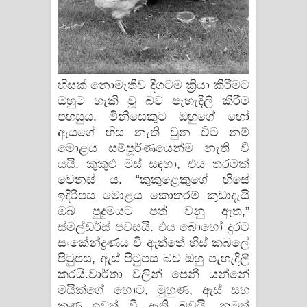
හිසක් නොමැතිව දිගටම ක්‍රියා කිරීමට
ඔහුට හැකි වූ බව පැහැදිලි කිරීම
පහසුය. මිනිසෙකුට ඔහුගේ හෝ
ඇයගේ හිස නැති වුන විට නම්
මොළය සම්පූර්ණයෙන්ම නැති වී
යයි. කුකුළු මස් සඳහා, එය තරමක්
වෙනස් ය. “කුකුළෙකුගේ හිසේ
ඉදිරිපස මොළය කොතරම් කුඩාදැයි
ඔබ පුදුමයට පත් වනු ඇත,”
ස්මල්ඩර්ස් පවසයි. එය බොහෝ දුරට
සංකේන්ද්‍රණය වී ඇත්තේ හිස් කබලේ
පිටුපස, ඇස් පිටුපස බව ඔහු පැහැදිලි
කරයි.වාර්තා වලින් පෙනී යන්නේ
මයික්ගේ හොට, මුහුණ, ඇස් සහ
කණ ඉවත් වී ඇති බවයි. නමුත්