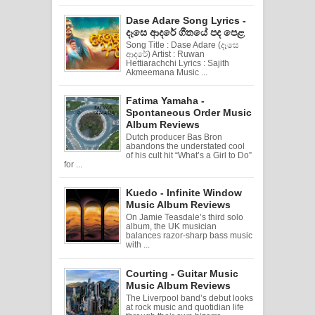
Dase Adare Song Lyrics -
දෑසෙ ආදරේ ගීතයේ පද පෙළ
Song Title : Dase Adare (දෑසෙ
ආදරේ) Artist : Ruwan
Hettiarachchi Lyrics : Sajith
Akmeemana Music ...
Fatima Yamaha -
Spontaneous Order Music
Album Reviews
Dutch producer Bas Bron
abandons the understated cool
of his cult hit “What’s a Girl to Do”
for ...
Kuedo - Infinite Window
Music Album Reviews
On Jamie Teasdale’s third solo
album, the UK musician
balances razor-sharp bass music
with ...
Courting - Guitar Music
Music Album Reviews
The Liverpool band’s debut looks
at rock music and quotidian life