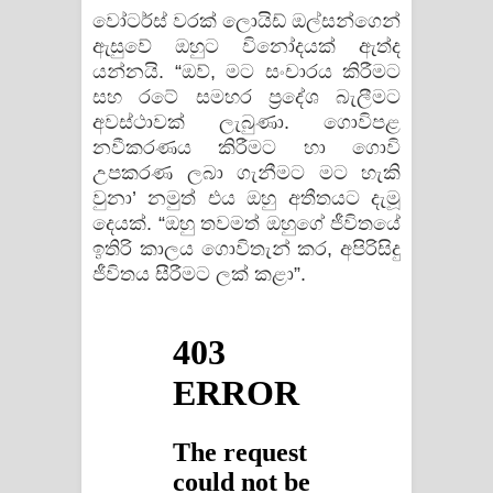
වෝටර්ස් වරක් ලොයිඩ් ඔල්සන්ගෙන්
ඇසුවේ ඔහුට විනෝදයක් ඇත්ද
යන්නයි. “ඔව්, මට සංචාරය කිරීමට
සහ රටේ සමහර ප්‍රදේශ බැලීමට
අවස්ථාවක් ලැබුණා. ගොවිපළ
නවීකරණය කිරීමට හා ගොවි
උපකරණ ලබා ගැනීමට මට හැකි
වුනා’ නමුත් එය ඔහු අතීතයට දැමූ
දෙයක්. “ඔහු තවමත් ඔහුගේ ජීවිතයේ
ඉතිරි කාලය ගොවිතැන් කර, අපිරිසිදු
ජීවිතය සීරීමට ලක් කළා”.