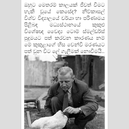
ඔහුට මෙතරම් කාලයක් ජීවත් වීමට
හැකි වූයේ කෙසේද? නිව්කාසල්
විශ්ව විද්‍යාලයේ චර්යා හා පරිණාමය
පිළිබඳ මධ්‍යස්ථානයේ කුකුළු
විශේෂඥ වෛද්‍ය ටොම් ස්මල්ඩර්ස්
පුදුමයට පත් කරවන කාරණය නම්
මේ කුකුළාගේ හිස වෙන්වී මරණයට
පත් වුන විට ලේ ගැලීමක් නොවීමයි..