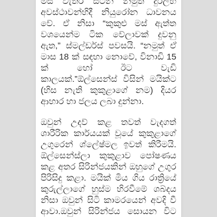
මස් වැතිර සිටින නමුත් දුර්ලභ
අවස්ථාවන්හිදී නියුරෝන ධාවනය
වේ. ඒ නිසා “කුකුළු මස් ඇත්ත
වශයෙන්ම ටික වේලාවක් දුවනු
ඇත,” ස්මල්ඩර්ස් පවසයි. “නමුත් ඒ
මාස 18 ක් සඳහා නොවේ, විනාඩි 15
ක් හෝ ඊට වැඩි
කාලයක්.”ඕල්සෙන්ස් විසින් මයික්ට
(හිස නැති කුකුළාගේ නම) දියර
ආහාර හා ජලය ලබා දුන්නා.
ඔවුන් උදව් කළ තවත් වැදගත්
ශාරීරික කාර්යයක් වූයේ කුකුළාගේ
උගුරෙන් ශ්ලේෂ්මල ඉවත් කිරීමයි.
ඕල්සෙන්ස්ලා කුකුළාව පෝෂණය
කළ අතර සිරින්ජයකින් ඔහුගේ උගුර
පිරිසිදු කළා. මයික් මිය ගිය රාත්‍රියේ
කුරුල්ලාගේ හුස්ම හිරවීමේ ශබ්දය
නිසා ඔවුන් සිටි කාමරයෙන් අවදි වී
ආවා.ඔවුන් සිරින්ජය සොයන විට