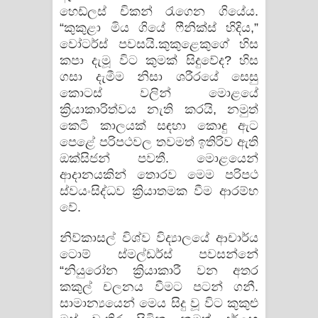
හෙඩ්ලස් චිකන් රැගෙන ගියේය.
“කුකුළා මිය ගියේ ෆීනික්ස් හිදිය,”
වෝටර්ස් පවසයි.කුකුළෙකුගේ හිස
කපා දැමූ විට කුමක් සිදුවේද? හිස
ගසා දැමීම නිසා ශරීරයේ සෙසු
කොටස් වලින් මොළයේ
ක්‍රියාකාරිත්වය නැති කරයි, නමුත්
කෙටි කාලයක් සඳහා කොඳු ඇට
පෙළේ පරිපථවල තවමත් ඉතිරිව ඇති
ඔක්සිජන් පවතී. මොළයෙන්
ආදානයකින් තොරව මෙම පරිපථ
ස්වයංසිද්ධව ක්‍රියාතමක වීම ආරම්භ
වේ.
නිව්කාසල් විශ්ව විද්‍යාලයේ ආචාර්ය
ටොම් ස්මල්ඩර්ස් පවසන්නේ
“නියුරෝන ක්‍රියාකාරී වන අතර
කකුල් චලනය වීමට පටන් ගනී.
සාමාන්‍යයෙන් මෙය සිදු වූ විට කුකුළු