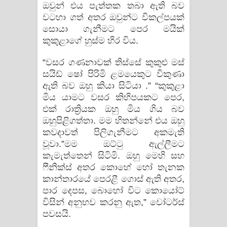
ඔවුන් එය පැත්තක තබා ඇති බව
වටහා ගත් අතර ඔවුන්ට විකල්පයක්
සොයා ගැනීමට පෙර මයික්
කුකුළාගේ හුස්ම හිර විය.
“වසර ගණනාවක් තිස්සේ කුකුළු මස්
සයිඩ් ෂෝ පිරිමි ළමයෙකුට විකුණා
ඇති බව ඔහු කියා සිටියා .” “කුකුළා
මිය යාමට වසර කිහිපයකට පෙර,
එක් රාත්‍රියක ඔහු මිය ගිය බව
ඔහුපිළිගත්තා. මම හිතන්නේ එය ඔහු
කවදාවත් පිලිගැනීමට අකමැති
වූවා.”මම ඔට්ටු ඇල්ලීමට
කැමැත්තෙන් සිටිමි. ඔහු මෙහි සහ
ෆීනික්ස් අතර කොහේ හෝ තැනක
කාන්තාරයේ පෙරළී ගොස් ඇති අතර,
පාර දෙපස, ​​බොහෝ විට කොයෝට්
විසින් අනුභව කරනු ඇත,” වෝටර්ස්
පවසයි.