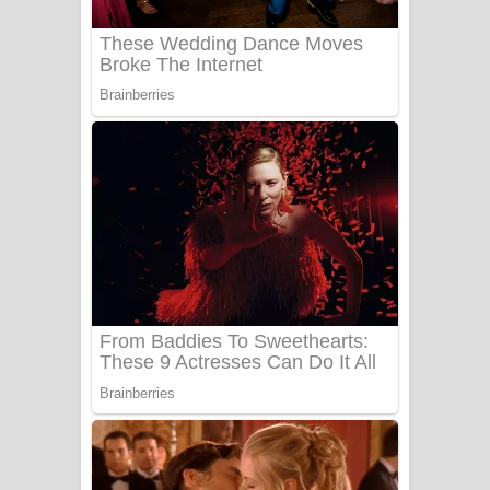
Benthara Palame Song Lyrics -
බෙන්තර පාලමේ ගීතයේ පද පෙළ
Sanda Babalena Song Lyrics - සඳ
බැබලෙන ගීතයේ පද පෙළ
Adare Wadi Nisa Song Lyrics - ආදරේ
වැඩි නිසා ගීතයේ පද පෙළ
UNUHUMA Song Lyrics - උණුහුම
ගීතයේ පද පෙළ
Katakara Song Lyrics - කටකාර ගීතයේ
පද පෙළ
Tharu Yaye Dilena Song Lyrics - තරු