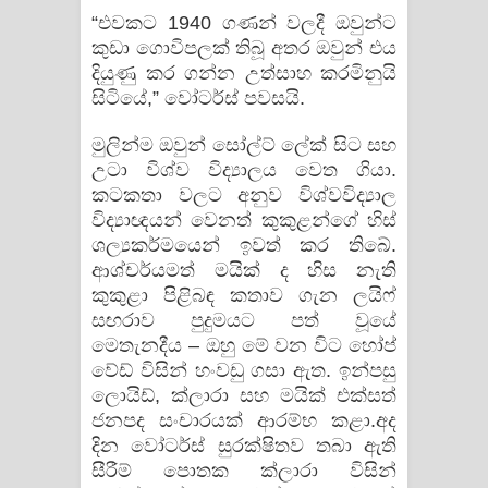
“එවකට 1940 ගණන් වලදී ඔවුන්ට
කුඩා ගොවිපලක් තිබූ අතර ඔවුන් එය
දියුණු කර ගන්න උත්සාහ කරමිනුයි
සිටියේ,” වෝටර්ස් පවසයි.
මුලින්ම ඔවුන් සෝල්ට් ලේක් සිට සහ
උටා විශ්ව විද්‍යාලය වෙත ගියා.
කටකතා වලට අනුව විශ්වවිද්‍යාල
විද්‍යාඥයන් වෙනත් කුකුළන්ගේ හිස්
ශල්‍යකර්මයෙන් ඉවත් කර තිබේ.
ආශ්චර්යමත් මයික් ද හිස නැති
කුකුළා පිළිබඳ කතාව ගැන ලයිෆ්
සඟරාව පුදුමයට පත් වූයේ
මෙතැනදීය – ඔහු මේ වන විට හෝප්
වේඩ් විසින් හංවඩු ගසා ඇත. ඉන්පසු
ලොයිඩ්, ක්ලාරා සහ මයික් එක්සත්
ජනපද සංචාරයක් ආරම්භ කළා.අද
දින වෝටර්ස් සුරක්ෂිතව තබා ඇති
සීරීම් පොතක ක්ලාරා විසින්