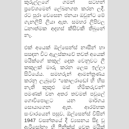
කුරුල්ලගේ ගමන් සටහන්
ප්‍රවේශමෙන් ලේඛනගත කරන ලදී.
රට පුරා වෙසෙන ජනයා ඔවුන්ට මේ
ගැනලිපි ලියා ඇත. සමහර ලිපිවල
ධනාත්මක අදහස් කිසිවකි තිබුනේ
නෑ.
එක් අයෙක් ඕල්සෙන්ස් නාසීන් හා
සසඳන විට ඇලස්කාවේ තවත් අයෙක්
මයික්ගේ කකුල් දෙක වෙනුවට ලී
කකුලක් මාරු කරන ලෙස ඉල්ලා
සිටියේය. සමහරුන් ආමන්ත්‍රණය
කරනු ලැබුවේ “කොලරාඩෝ හි හිස
නැති කුකුළු මස් හිමිකරුවන්”
පමණක් වන අතර තවමත් පවුලේ
ගොවිපොළට යන මාර්ගය
සොයාගෙන ඇත. ආරම්භක
සංචාරයෙන් පසුව, ඕල්සෙන්ස් විසින්
1947 වසන්තයේ දී ව්‍යසනය සිදු වූ
ඇරිසෝනා හි ෆීනික්ස් වෙත මයික්