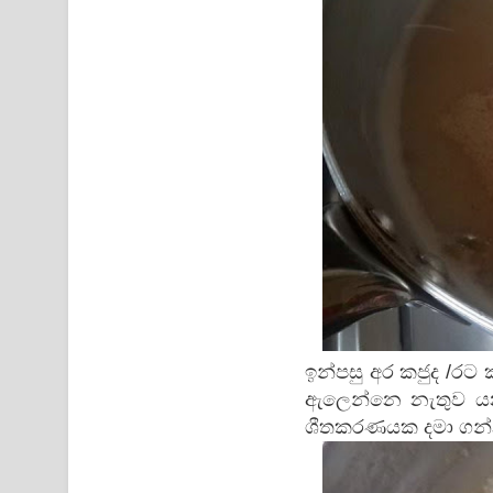
ඉන්පසු අර කජුද /රට 
ඇලෙන්නෙ නැතුව යන
ශීතකරණයක දමා ගන