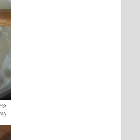
අතෙ
සු