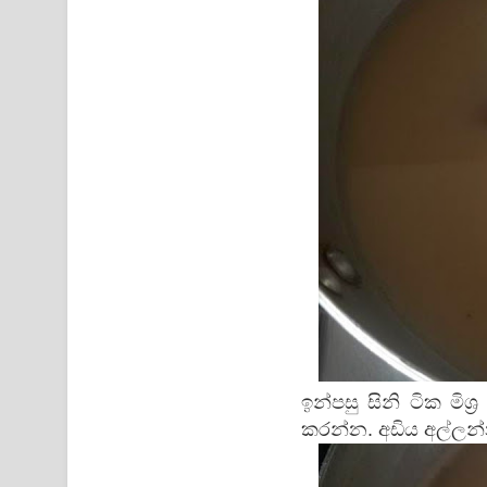
ඉන්පසු සිනි ටික මිශ
කරන්න. අඩිය අල්ලන