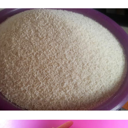
 ගීතයේ පද පෙළ
යේ පද පෙළ
තයේ පද පෙළ