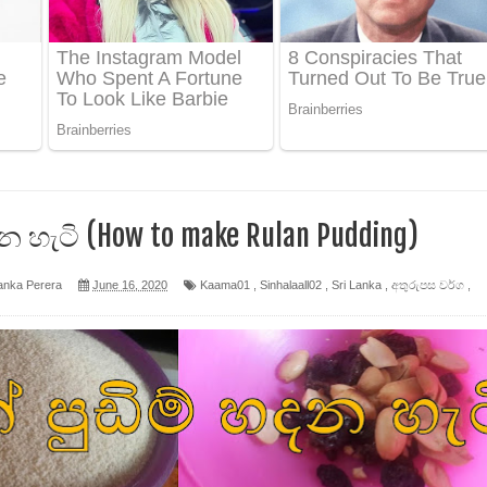
 පෙළ
ද පෙළ
න හැටි (How to make Rulan Pudding)
ෙළ
anka Perera
June 16, 2020
Kaama01
,
Sinhalaall02
,
Sri Lanka
,
අතුරුපස වර්ග
,
න් ලියන්න ගීතයේ පද පෙළ
පෙළ
 පෙළ