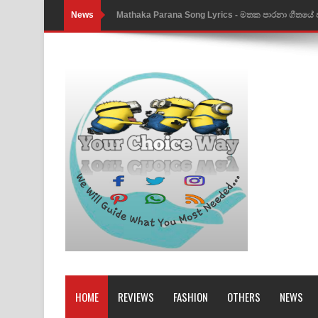
News
Mathaka Parana Song Lyrics - මතක පාරනා ගීතයේ
Nimnadhen Song Lyrics - නිම්නාදෙන් ගීතයේ පද පෙ
Obamai Mage Adare Song Lyrics - ඔබමයි මගේ ආද
Pansal Gihin Song Lyrics - පන්සල් ගිහිං ගීතයේ පද ප
Ankeliya Song Lyrics - අංකෙළිය ගීතයේ පද පෙළ
DEAR GOD Song Lyrics - ඩියර් ගෝඩ් ගීතයේ පද පෙ
MANAMALA KATHA Song Lyrics - මනමාල කතා ගී
Dai Dai Lyrics - Shakira, Burna Boy | 2026 footbal
Lassana Amma Song Lyrics - ලස්සන අම්මා ගීතයේ
Gemak Deela Song Lyrics - ගේමක් දීලා ගීතයේ පද 
HOME
REVIEWS
FASHION
OTHERS
NEWS
Niwuna Numba Hinda Song Lyrics - නිවුනා නුඹ හින