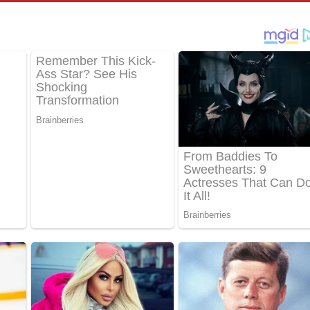
ීතයේ පද පෙළ
් අනාගතේ ගීතයේ පද පෙළ
තයේ පද පෙළ
 පද පෙළ
තයේ පද පෙළ
 ගීතයේ පද පෙළ
ද පෙළ