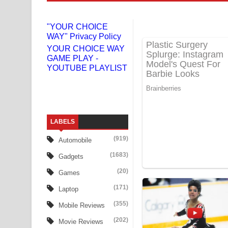
Numba Dun Aadare Song Lyrics - නුඹ දුන් ආදරේ ග
"YOUR CHOICE
WAY" Privacy Policy
Liyamuda Dan Anagathe Song Lyrics - ලියමුද දැන
YOUR CHOICE WAY
GAME PLAY -
Doni Song Lyrics - දෝණි ගීතයේ පද පෙළ
YOUTUBE PLAYLIST
Benthara Palame Song Lyrics - බෙන්තර පාලමේ ගී
Sanda Babalena Song Lyrics - සඳ බැබලෙන ගීතයේ
LABELS
Adare Wadi Nisa Song Lyrics - ආදරේ වැඩි නිසා ගී
(919)
Automobile
UNUHUMA Song Lyrics - උණුහුම ගීතයේ පද පෙළ
(1683)
Gadgets
Katakara Song Lyrics - කටකාර ගීතයේ පද පෙළ
(20)
Games
(171)
Laptop
Tharu Yaye Dilena Song Lyrics - තරු යායේ දිලෙනා
(355)
Mobile Reviews
Ow Man Sosa Song Lyrics - ඔව් මං සෝසා ගීතයේ ප
(202)
Movie Reviews