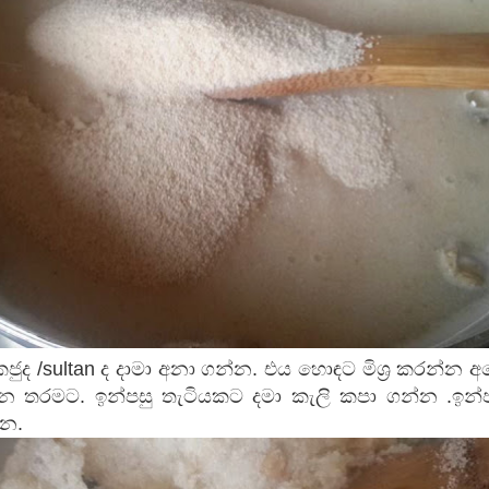
කජුද /sultan ද දාමා අනා ගන්න. එය හොඳට මිශ්‍ර කරන්න 
 තරමට. ඉන්පසු තැටියකට දමා කැලි කපා ගන්න .ඉන්ප
්න.