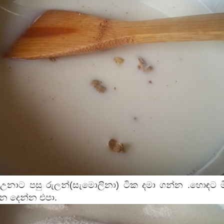
්‍ර උනාට පසු රුලන්(සැමොලිනා) ටික දමා ගන්න .හොඳට මිශ
්න දෙන්න එපා.