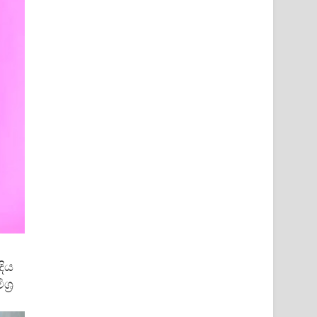
ිය
‍ර