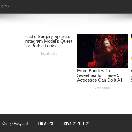
 පද පෙළ
ළ
රේ ගීතයේ පද පෙළ
ෙළ
ළ
තයේ පද පෙළ
l world cup song lyrics
 පද පෙළ
පෙළ
සිංහල බ්ලොග්
OUR APPS
PRIVACY POLICY
්දා ගීතයේ පද පෙළ