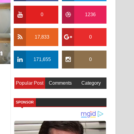
0
1236
17,833
0
171,655
0
Popular Post
Comments
Category
SPONSOR