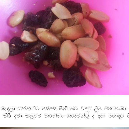
් බැදලා ගන්න.ඊට පස්සෙ සීනි සහ වතුර ලිප මත තාබා ද
කිරි දමා කලවම් කරන්න. කරදමුන්ගු ද දමා හොඳට මිශ්