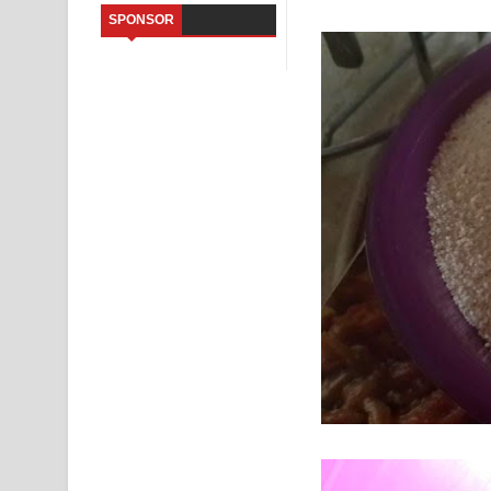
SPONSOR
Aramuna Song Lyrics - අරමුණ ගීතයේ පද පෙළ
Sandata Duka Hithila Song Lyrics - සඳට දුක හිතිලා
Sihina Song Lyrics - සිහින ගීතයේ පද පෙළ
Father Song Lyrics - ෆාදර් ගීතයේ පද පෙළ
Dannawada Mawa Song Lyrics - දන්නවාද මාව ගීත
NEENA Song Lyrics - නීනා ගීතයේ පද පෙළ
Ahimi Wimai Himi Song Lyrics - අහිමි විමයි හිමි ගී