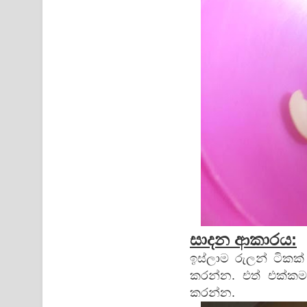
සාදන ආකාරය:
ඉස්ලාම රුලන් ටිකක
කරන්න. එත් එක්කම 
කරන්න.