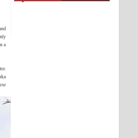
and
nly
n a
ter.
anka
ese