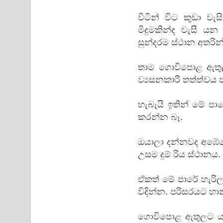
විටින් විට කුඩා 
මීදුමකින්ද වැසී ය
සුන්දරම ස්ථාන අතරි
තාම ගොවිපොළ ඇතුල
ව්‍යසනකාරී තත්ත්වය 
හැබැයි ඉතින් මේ ප
කරන්න බෑ.
ඔයාලා දන්නවද අඹේව
උසම දුම්‍ රිය ස්ථානය.
ඒකත් මේ පාරේ හැරිලා 
විදින්න. පරිසරයට හ
ගොවිපොළ ඇතුලට යන