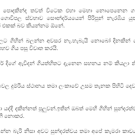
වැසි පොදකින්ද තවත් විටෙක එහා මෙහා නොපෙනෙන 
න ගොවිපල ස්වභාව සෞන්දර්යයෙන් පිරිපුන් නැරඹිය යුත
න් එකක් බව කියන්නම ඕනේ.
ට ගිහින් බලන්න අවසර නෑ.හැබැයි නොබෝ දිනකින් 
පහව ගිය පසු විවෘත කරයි.
ාරේ දිගේ ඇවිදන් ගියත්හිතට දැනෙන සහනය නම් කියලා න
ෙල දුම්රිය ස්ථානය තමා ලංකාවේ උසම තැනක පිහිටි දෙ
යද්දි දකින්නත් පුලුවන්.ඉතින් ඔබත් මෙහි ගිහින් සුන්දරත
ානි නොකර.
්න බැරි නිසා අවට සුන්දරත්වය තමා අපේ කැමරා කාච