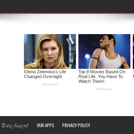
තයේ පද පෙළ
 පද පෙළ
ළ
රේ ගීතයේ පද පෙළ
ෙළ
ළ
තයේ පද පෙළ
l world cup song lyrics
සිංහල බ්ලොග්
OUR APPS
PRIVACY POLICY
 පද පෙළ