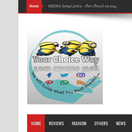
News
NEENA Song Lyrics - නීනා ගීතයේ පද පෙළ
Ahimi Wimai Himi Song Lyrics - අහිමි විමයි හිමි ගී
Mathaka Parana Song Lyrics - මතක පාරනා ගීතයේ
Nimnadhen Song Lyrics - නිම්නාදෙන් ගීතයේ පද පෙ
Obamai Mage Adare Song Lyrics - ඔබමයි මගේ ආද
Pansal Gihin Song Lyrics - පන්සල් ගිහිං ගීතයේ පද ප
Ankeliya Song Lyrics - අංකෙළිය ගීතයේ පද පෙළ
DEAR GOD Song Lyrics - ඩියර් ගෝඩ් ගීතයේ පද පෙ
MANAMALA KATHA Song Lyrics - මනමාල කතා ගී
Dai Dai Lyrics - Shakira, Burna Boy | 2026 footbal
HOME
REVIEWS
FASHION
OTHERS
NEWS
Lassana Amma Song Lyrics - ලස්සන අම්මා ගීතයේ