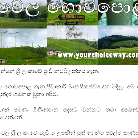
පෙළ
 පෙළ
ද පෙළ
්නේ ශ්‍රී ලංකාවේ පුංචි නවසීලන්තය ගැන.
ගොවිපොළ ගැන.පීඩාකාරී මානසිකත්වයෙන් මිදිලා මේ අ
න්දර ගමනක් වුනා අපිට.
ද පෙළ
ී. 17ක් පමණ ගිණිකොන දෙසට වන්නට තමා අඹේව
ියෙන්නේ.
ද පෙළ
 ශ්‍රී ලංකාවේ වැඩි ම උසකින් යුත් මෙන්ම පුළුල්ම තෘණභ