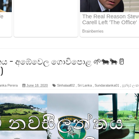
 ගීතයේ පද පෙළ
ද පෙළ
 පෙළ
ද පෙළ
්තය - අඹේවෙල ගොවිපොළ 🌱🐄🐂🥛
)
anka Perera
June 18, 2020
Sinhalaall02
,
Sri Lanka
,
Sundaralanka01
,
සුන්දර ලංක
ෙළ
න් ලියන්න ගීතයේ පද පෙළ