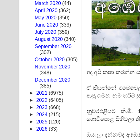
March 2020
(44)
Sandak Awith Song Lyrics - සඳක් ඇවිත් ගීතයේ පද 
April 2020
(362)
May 2020
(350)
Swetha Sande Song Lyrics - ශ්වේත සඳේ ගීතයේ පද
June 2020
(333)
July 2020
(359)
Ma Igili Giya Lyrics - මා ඉගිලී ගියා ගීතයේ පද පෙළ
August 2020
(340)
September 2020
Ras Balan Song Lyrics - රැස් බලන් ගීතයේ පද පෙළ
(302)
October 2020
Hoda sihiyen Song Lyrics - හොද සිහියෙන් ගීතයේ ප
(305)
November 2020
අද අපි කතා කරන්න යන
(348)
Awanken Song Lyrics - අවංකෙන් ගීතයේ පද පෙළ
December 2020
(385)
Pa Sina Song Lyrics - පෑ සිනා ගීතයේ පද පෙළ
ඒ කියන්නේ අඹේවෙල 
►
2021
(6975)
ආපු ගමන නම් හරිම සු
Pemwanthiye Song Lyrics - පෙම්වන්තියේ ගීතයේ ප
►
2022
(6405)
►
2023
(668)
නුවරඑළියට කි.ම
Manobhawa Song Lyrics - මනෝභව ගීතයේ පද පෙළ
►
2024
(215)
ගොවිපොළ පිහිටලා ත
►
2025
(120)
Akahe Indala Song Lyrics - ආකාහේ ඉඳලා ගීතයේ ප
►
2026
(33)
ඔයාලා දන්නවද අඹේවෙල
Raawaya Song Lyrics - රාවය ගීතයේ පද පෙළ