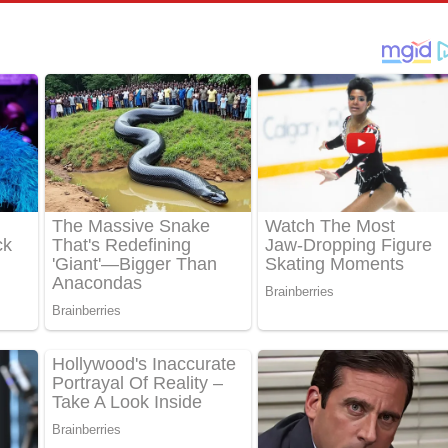
පෙළ
්දා ගීතයේ පද පෙළ
ීතයේ පද පෙළ
් අනාගතේ ගීතයේ පද පෙළ
තයේ පද පෙළ
 පද පෙළ
තයේ පද පෙළ