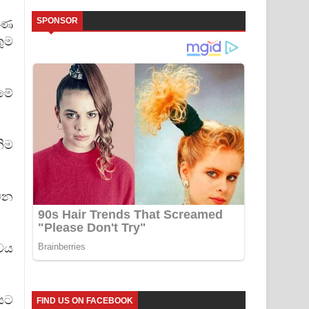
SPONSOR
ගණ
ුම
මේ
ිම
වන
්වය
යට
FIND US ON FACEBOOK