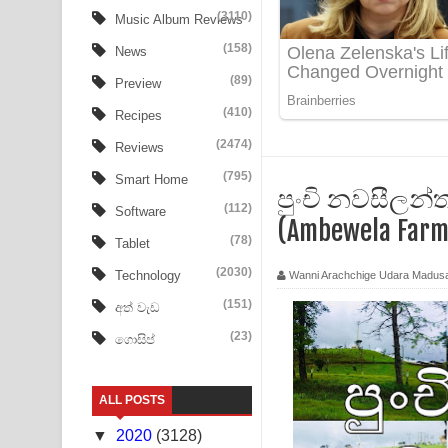
Tharu Yaye Dilena Song Lyrics - තරු යායේ දිලෙනා
(3110)
Music Album Reviews
(158)
Ow Man Sosa Song Lyrics - ඔව් මං සෝසා ගීතයේ ප
News
(89)
Preview
Heavy Weight Song Lyrics
(410)
Recipes
Aye Lanweela Song Lyrics - ආයේ ලංවීලා ගීතයේ පද
(2474)
Reviews
Ala purannata Song Lyrics - ආල පුරන්නට ගීතයේ ප
(795)
Smart Home
පුංචි නවසීලන
(112)
Software
FEVER DREAM Lyrics - Alex Warren
(Ambewela Farm
(78)
Tablet
BTS : Hooligan Lyrics
(2030)
Technology
Wanni Arachchige Udara Madus
Apa Hamuwee Song Lyrics - අප හමුවී ගීතයේ පද ප
(151)
අත් වැඩ
(23)
ගොසිප්
PATHINIYE Song Lyrics - පතිනියනේ ගීතයේ පද පෙළ
Sorry Sir Song Lyrics - සොරි සර් ගීතයේ පද පෙළ
ALL POSTS
Mathaka Aluthin Liyanna Song Lyrics - මතක අලුති
▼
2020
(3128)