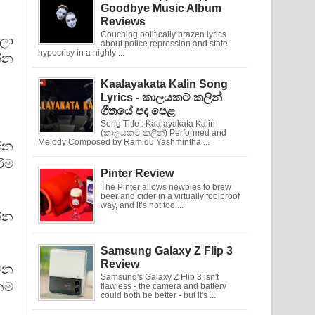
Goodbye Music Album
Reviews
Couching politically brazen lyrics
ලා
about police repression and state
hypocrisy in a highly ...
්න
Kaalayakata Kalin Song
Lyrics - කාලයකට කලින්
ගීතයේ පද පෙළ
Song Title : Kaalayakata Kalin
(කාලයකට කලින්) Performed and
Melody Composed by Ramidu Yashmintha ...
ීන
රිම
Pinter Review
The Pinter allows newbies to brew
beer and cider in a virtually foolproof
way, and it’s not too ...
න්න
Samsung Galaxy Z Flip 3
Review
වෙන
Samsung's Galaxy Z Flip 3 isn't
ම්
flawless - the camera and battery
could both be better - but it's ...