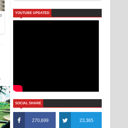
YOUTUBE UPDATED
ා
SOCIAL SHARE
270,699
23,365