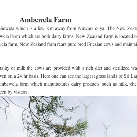
Ambewela Farm
Ambewela which is a few Km away from Nuwara eliya. The New Zeal
ewela Farm which are both dairy farms. New Zealand Farm is located o
a farm. New Zealand farm rears pure bred Friesian cows and maintai
ality of milk the cows are provided with a rich diet and sterilized wa
iven on a 24 hr basis. Here one can see the largest grass lands of Sri L
 Ambewela farm which manufactures dairy products, such as milk, che
en by visitors.