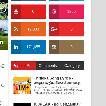
0
1236
17,833
0
171,655
0
Popular Post
Comments
Category
පි
Thriloka Song Lyrics -
ත්‍රෛයිලෝක ගීතයේ පද පෙළ
ෙල
Song Title : Thriloka (ත්‍රෛයිලෝක)
Artist : SHANE/ JANA/ LINEONE Music
: SHANE ZING WITH LINE ONE ...
ූමි
IC3PEAK - До Свидания /