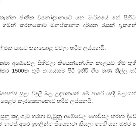
.
 පද පෙළ
ැන්න ජාතික වනෝද්‍යානයට යන මාර්ගයේ නේ පිහිට
ේ ගමන් කරනකොට මනස්කාන්ත දර්ශන රැසක් දැකගන
ගේ එක යායට තනකොළ වවලා හරිම ලස්සනයි.
 ගීතයේ පද පෙළ
 තමා අඹේවෙල පිහිටලා තියෙන්නේ.ශීත කාලයට හිම තුහ
්කර 1500ක භූමි භාගයකම පිරි ඉතිරී ගිය තණ තිල්ල හ
යේ පද පෙළ
ෙන්ස් සුළං විදුලි බල උද්‍යානයත් මේ පාරේ යද්දී බලාග
එක පෙළට කැරකෙනකොට හරිම ලස්සනයි.
ැසුනු කඳු ගැට හරහා වැටුනු අඹේවෙල ගොවිපල හරහා දි
රම මාවත් අතර ඉහලින්ම තියෙනවා කියලා මෙහි යන ඔබට න