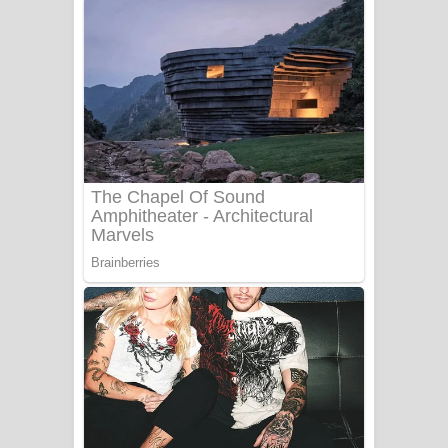
නිවුනා නුඹ හින්දා ගීතයේ පද පෙළ
Numba Dun Aadare Song Lyrics - නුඹ
දුන් ආදරේ ගීතයේ පද පෙළ
Liyamuda Dan Anagathe Song Lyrics
- ලියමුද දැන් අනාගතේ ගීතයේ පද පෙළ
Doni Song Lyrics - දෝණි ගීතයේ පද
පෙළ
Benthara Palame Song Lyrics -
බෙන්තර පාලමේ ගීතයේ පද පෙළ
Sanda Babalena Song Lyrics - සඳ
බැබලෙන ගීතයේ පද පෙළ