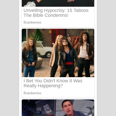
Adare Wadi Nisa Song Lyrics - ආදරේ
වැඩි නිසා ගීතයේ පද පෙළ
UNUHUMA Song Lyrics - උණුහුම
ගීතයේ පද පෙළ
Katakara Song Lyrics - කටකාර ගීතයේ
පද පෙළ
Tharu Yaye Dilena Song Lyrics - තරු
යායේ දිලෙනා ගීතයේ පද පෙළ
Ow Man Sosa Song Lyrics - ඔව් මං
සෝසා ගීතයේ පද පෙළ
Heavy Weight Song Lyrics