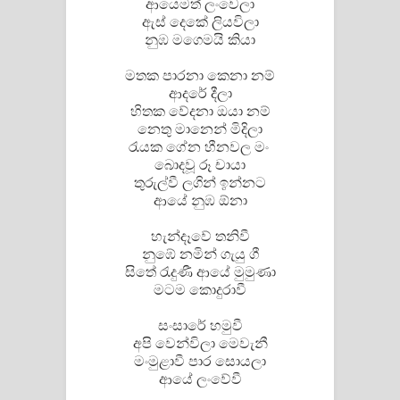
ආයෙමත් ලංවෙලා
Sandata Duka Hithila Song Lyrics -
ඇස් දෙකේ ලියවිලා
නුඹ මගෙමයි කියා
සඳට දුක හිතිලා ගීතයේ පද පෙළ
මතක පාරනා කෙනා නම්
Sihina Song Lyrics - සිහින ගීතයේ පද
ආදරේ දීලා
හිතක වේදනා ඔයා නම්
පෙළ
නෙතු මානෙන් මිදිලා
රැයක ගේන හීනවල මං
Father Song Lyrics - ෆාදර් ගීතයේ පද
බොදවූ රූ චායා
තුරුල්වී ලගින් ඉන්නට
පෙළ
ආයේ නුඹ ඕනා
Dannawada Mawa Song Lyrics -
හැන්දෑවේ තනිවී
නුඹේ නමින් ගැයු ගී
දන්නවාද මාව ගීතයේ පද පෙළ
සිතේ රැදුණී ආයේ මුමුණා
මටම කොදුරාවී
NEENA Song Lyrics - නීනා ගීතයේ පද
සංසාරේ හමුවී
අපි වෙන්විලා මෙවැනී
පෙළ
මංමුළාවී පාර සොයලා
ආයේ ලංවේවී
Ahimi Wimai Himi Song Lyrics - අහිමි