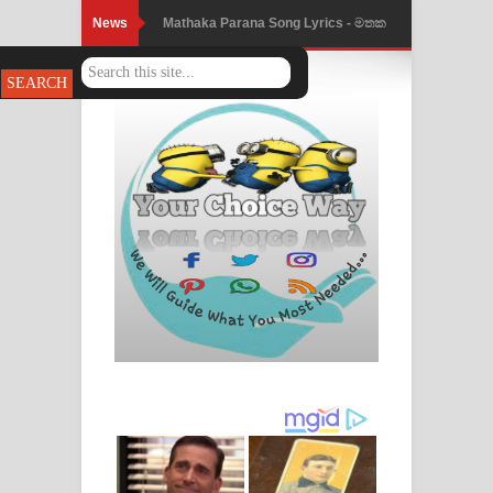
News
Mathaka Parana Song Lyrics - මතක
පාරනා ගීතයේ පද පෙළ
Nimnadhen Song Lyrics - නිම්නාදෙන්
ගීතයේ පද පෙළ
Obamai Mage Adare Song Lyrics -
ඔබමයි මගේ ආදරේ ගීතයේ පද පෙළ
Pansal Gihin Song Lyrics - පන්සල් ගිහිං
ගීතයේ පද පෙළ
Ankeliya Song Lyrics - අංකෙළිය ගීතයේ
පද පෙළ
DEAR GOD Song Lyrics - ඩියර් ගෝඩ්