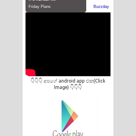
අපගේ android app එක(Click
👇👇👇
Image)
👇👇👇