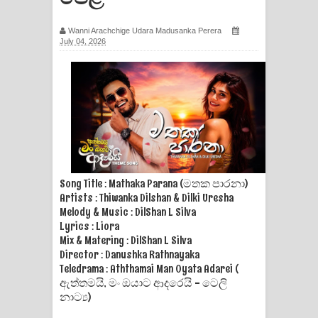
ගීතයේ පද පෙළ
Wanni Arachchige Udara Madusanka Perera
July 04, 2026
Hoda sihiyen Song Lyrics - හොද
සිහියෙන් ගීතයේ පද පෙළ
Awanken Song Lyrics - අවංකෙන්
ගීතයේ පද පෙළ
Pa Sina Song Lyrics - පෑ සිනා ගීතයේ
Song Title : Mathaka Parana (මතක පාරනා)
පද පෙළ
Artists : Thiwanka Dilshan & Dilki Uresha
Melody & Music : DilShan L Silva
Pemwanthiye Song Lyrics -
Lyrics : Liora
Mix & Matering : DilShan L Silva
Director : Danushka Rathnayaka
පෙම්වන්තියේ ගීතයේ පද පෙළ
Teledrama : ​Aththamai Man Oyata Adarei (​
ඇත්තමයි, මං ඔයාට ආදරෙයි - ටෙලි
Manobhawa Song Lyrics - මනෝභව
නාට්‍ය)
ගීතයේ පද පෙළ