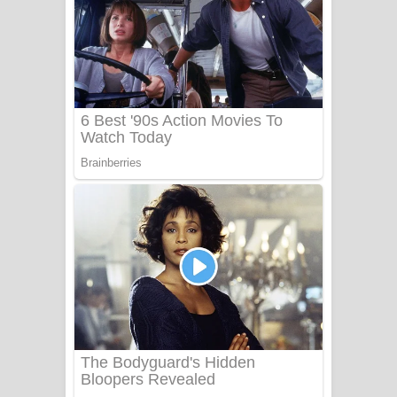
Aye Lanweela Song Lyrics - ආයේ
ලංවීලා ගීතයේ පද පෙළ
Ala purannata Song Lyrics - ආල
පුරන්නට ගීතයේ පද පෙළ
FEVER DREAM Lyrics - Alex Warren
BTS : Hooligan Lyrics
Apa Hamuwee Song Lyrics - අප හමුවී
ගීතයේ පද පෙළ
PATHINIYE Song Lyrics - පතිනියනේ
ගීතයේ පද පෙළ