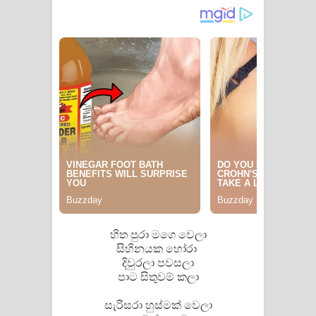
Akahe Indala Song Lyrics - ආකාහේ
ඉඳලා ගීතයේ පද පෙළ
Raawaya Song Lyrics - රාවය ගීතයේ
පද පෙළ
Saddeta Denna Song Lyrics - සද්දෙට
දෙන්න ගීතයේ පද පෙළ
Kaalaya Song Lyrics - කාලය ගීතයේ පද
පෙළ
හිත පුරා මගෙ වෙලා
සිහිනයක හෝරා
Aramuna Song Lyrics - අරමුණ ගීතයේ
දිවුරලා පවසලා
පාට සිතුවම් කලා
පද පෙළ
සැරිසරා හුස්මක් වෙලා