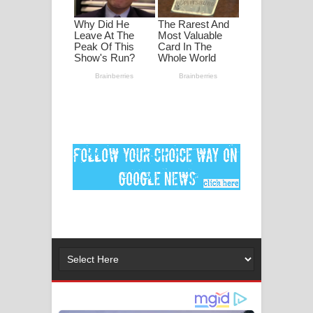
ගීතයේ පද පෙළ
MANAMALA KATHA Song Lyrics -
මනමාල කතා ගීතයේ පද පෙළ
Dai Dai Lyrics - Shakira, Burna Boy |
2026 football world cup song lyrics
Lassana Amma Song Lyrics - ලස්සන
අම්මා ගීතයේ පද පෙළ
Gemak Deela Song Lyrics - ගේමක් දීලා
ගීතයේ පද පෙළ
Niwuna Numba Hinda Song Lyrics -