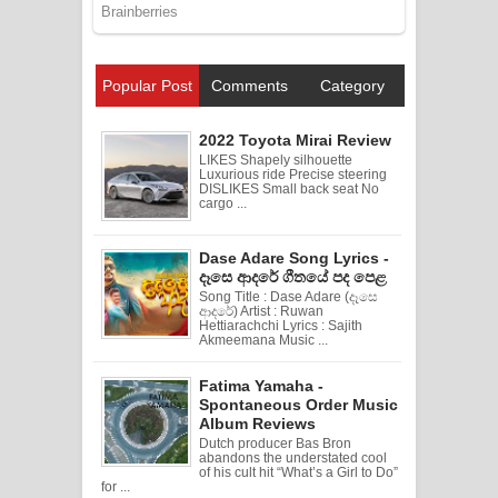
Popular Post
Comments
Category
2022 Toyota Mirai Review
LIKES Shapely silhouette
Luxurious ride Precise steering
DISLIKES Small back seat No
cargo ...
Dase Adare Song Lyrics -
දෑසෙ ආදරේ ගීතයේ පද පෙළ
Song Title : Dase Adare (දෑසෙ
ආදරේ) Artist : Ruwan
Hettiarachchi Lyrics : Sajith
Akmeemana Music ...
Fatima Yamaha -
Spontaneous Order Music
Album Reviews
Dutch producer Bas Bron
abandons the understated cool
of his cult hit “What’s a Girl to Do”
for ...