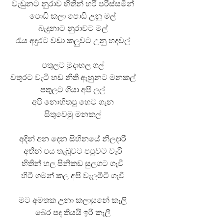
වැඩුනට නුරාව හිතින් හරි පරිස්සමින්
පොඩි කලා පොඩි උනු මල්
බැදුනාට නුරාවට මල්
රැය අදුරට වඩා කලුවට උනු හදවල්
පතුලට මුදාහල ගල්
වතුරට වැටි හඩ නිති ඇහුනට මනකල්
පතුලට ගියා අපි ලල්
අපි නොහිතපු හෙට ගැන
සිතුවෙමු මනකල්
අදින් අන දෙන සිහිනයේ නිලදාරී
අතින් පය තැබුවට පපුවට වෑරී
හිතින් හල පිනිකඩ සුලගට ගෑවී
හිටි ගමන් කල අපි වැලමිටි ගෑවී
මට අමතක උනා කලාසුනේ කෑලී
බෙර පද තියයි ඉරි කෑලී