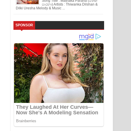
Song Title : Mathaka Parana (මතක
පාරනා) Artists : Thiwanka Dilshan &
Dilki Uresha Melody & Music ...
SPONSOR