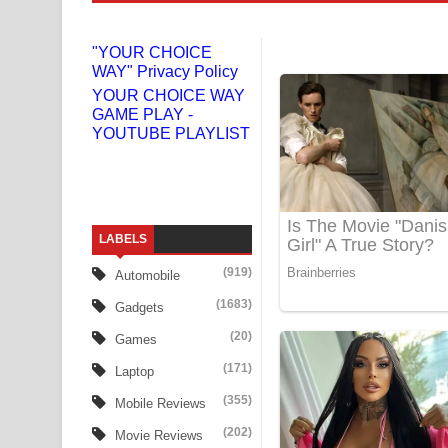
Niwuna Numba Hinda Song Lyrics - නිවුනා නුඹ හින
"YOUR CHOICE
WAY" Privacy Policy
Numba Dun Aadare Song Lyrics - නුඹ දුන් ආදරේ ග
YOUR CHOICE WAY
GAME PLAY -
Liyamuda Dan Anagathe Song Lyrics - ලියමුද දැන
YOUTUBE PLAYLIST
Doni Song Lyrics - දෝණි ගීතයේ පද පෙළ
Benthara Palame Song Lyrics - බෙන්තර පාලමේ ගී
LABELS
Sanda Babalena Song Lyrics - සඳ බැබලෙන ගීතයේ
(919)
Automobile
Adare Wadi Nisa Song Lyrics - ආදරේ වැඩි නිසා ගී
(1683)
Gadgets
UNUHUMA Song Lyrics - උණුහුම ගීතයේ පද පෙළ
(20)
Games
(171)
Laptop
Katakara Song Lyrics - කටකාර ගීතයේ පද පෙළ
(355)
Mobile Reviews
Tharu Yaye Dilena Song Lyrics - තරු යායේ දිලෙනා
(202)
Movie Reviews