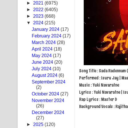
►
2021
(6975)
Swetha Sande Song Lyrics - ශ්වේත සඳේ ගීතයේ පද
►
2022
(6405)
►
2023
(668)
Ma Igili Giya Lyrics - මා ඉගිලී ගියා ගීතයේ පද පෙළ
▼
2024
(215)
January 2024
(17)
Ras Balan Song Lyrics - රැස් බලන් ගීතයේ පද පෙළ
February 2024
(17)
March 2024
Hoda sihiyen Song Lyrics - හොද සිහියෙන් ගීතයේ ප
(28)
April 2024
(18)
Awanken Song Lyrics - අවංකෙන් ගීතයේ පද පෙළ
May 2024
(17)
June 2024
(20)
Pa Sina Song Lyrics - පෑ සිනා ගීතයේ පද පෙළ
July 2024
(10)
Song Title : Sada Radennam
August 2024
(6)
Performed : Isuru Jay | Mas
Pemwanthiye Song Lyrics - පෙම්වන්තියේ ගීතයේ ප
September 2024
Music : Yuki Navaratne
(2)
Manobhawa Song Lyrics - මනෝභව ගීතයේ පද පෙළ
Lyrics : Yuki Navaratne | I
October 2024
(27)
Rap Lyrics : Master D
November 2024
Akahe Indala Song Lyrics - ආකාහේ ඉඳලා ගීතයේ ප
Background Vocals : Rajith
(26)
December 2024
Raawaya Song Lyrics - රාවය ගීතයේ පද පෙළ
(27)
►
2025
(120)
Saddeta Denna Song Lyrics - සද්දෙට දෙන්න ගීතයේ