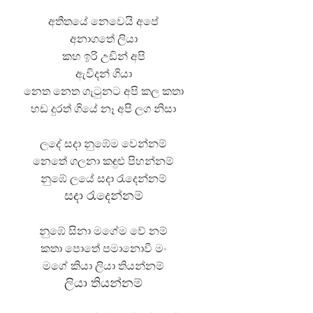
අතීතයේ නෙවෙයි අපේ
අනාගතේ ලියා
කහ ඉරි උඩින් අපි
ඇවිදන් ගියා
නෙත නෙත ගැටුනට අපි කල කතා
හඩ දුරත් ගියේ නෑ අපි ලග නිසා
ලදේ සදා නුඹේම වෙන්නම්
නෙතේ ගලනා කඳුළු පිහන්නම්
නුඹේ ලයේ සදා රැදෙන්නම්
සදා රැදෙන්නම්
නුඹේ සිනා මගේම වේ නම්
කතා පොතේ පමානොවී මං
මගේ කියා ලියා තියන්නම්
ලියා තියන්නම්