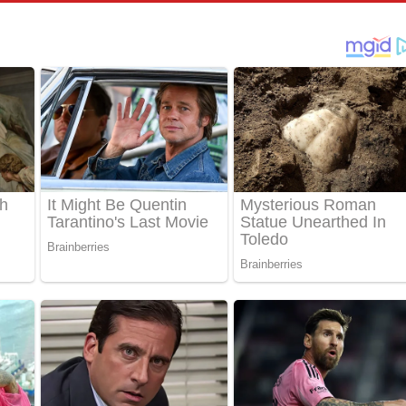
්දා ගීතයේ පද පෙළ
ීතයේ පද පෙළ
් අනාගතේ ගීතයේ පද පෙළ
තයේ පද පෙළ
 පද පෙළ
තයේ පද පෙළ
 ගීතයේ පද පෙළ