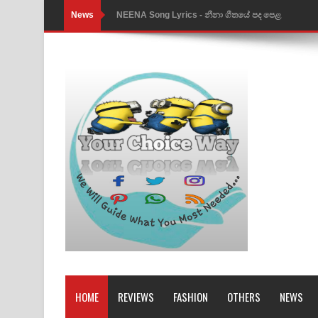
News
Ahimi Wimai Himi Song Lyrics - අහිමි විමයි හිමි ගී
Mathaka Parana Song Lyrics - මතක පාරනා ගීතයේ
Nimnadhen Song Lyrics - නිම්නාදෙන් ගීතයේ පද පෙ
Obamai Mage Adare Song Lyrics - ඔබමයි මගේ ආද
Pansal Gihin Song Lyrics - පන්සල් ගිහිං ගීතයේ පද ප
Ankeliya Song Lyrics - අංකෙළිය ගීතයේ පද පෙළ
DEAR GOD Song Lyrics - ඩියර් ගෝඩ් ගීතයේ පද පෙ
MANAMALA KATHA Song Lyrics - මනමාල කතා ගී
Dai Dai Lyrics - Shakira, Burna Boy | 2026 footbal
Lassana Amma Song Lyrics - ලස්සන අම්මා ගීතයේ
HOME
REVIEWS
FASHION
OTHERS
NEWS
Gemak Deela Song Lyrics - ගේමක් දීලා ගීතයේ පද 