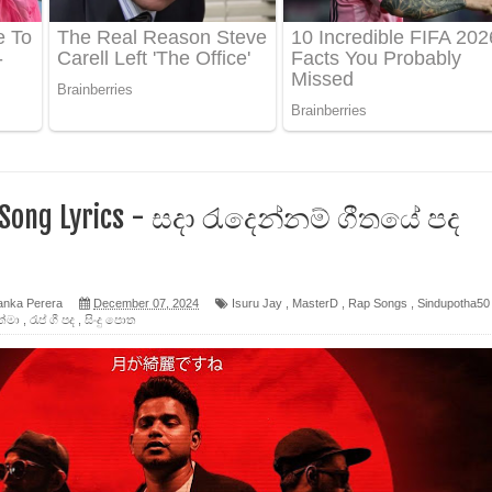
ද පෙළ
 පෙළ
ද පෙළ
Song Lyrics - සදා රැදෙන්නම් ගීතයේ පද
ෙළ
anka Perera
December 07, 2024
Isuru Jay
,
MasterD
,
Rap Songs
,
Sindupotha50
ත්මා
,
රැප් ගී පද
,
සිංදු පොත
න් ලියන්න ගීතයේ පද පෙළ
පෙළ