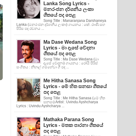
Lanka Song Lyrics -
මනරංජන දර්ශනීය ලංකා
ගීතයේ පද පෙළ
Song Title : Manaranjana Darshaneya
Lanka (මනරංජන දර්ශනීය ලංකා) ගායනය : කේ. රාණි සහ
පිරිස පද රචනය ...
Ma Dase Wedana Song
Lyrics - මා දෑසේ වේදනා
ගීතයේ පද පෙළ
Song Title : Ma Dase Wedana (මා
දෑසේ වේදනා) ගායනය : රෝයි පිරිස්
සංගිතය : නිහාල් ගම්හේවා ගී පද ...
Me Hitha Sanasa Song
Lyrics - මේ හිත සනසා ගීතයේ
පද පෙළ
Song Title : Me Hitha Sanasa (මේ හිත
සනසා) Artist : Uvindu Ayshcharya
Lyrics : Uvindu Ayshcharya ...
Mathaka Parana Song
Lyrics - මතක පාරනා ගීතයේ
පද පෙළ