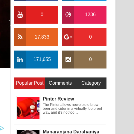
0
1236
17,833
0
171,655
0
Popular Post
Comments
Category
Pinter Review
The Pinter allows newbies to brew
beer and cider in a virtually foolproof
way, and it’s not too ...
Manaranjana Darshaniya