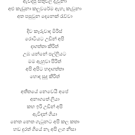
ඇවිදපු සිතුවිලි දැවුනා
අළු කැඩුනා කලුවරේම ඇහැ කැවුනා
අත පසුවුන දෙනෙක් රැව්වා
දිව කෑරුවාද මිරිස්
රොටියට උඩින් අපි
දාගත්තා කිරිත්
උඹ යන්නේ පල්ලියට
මම ඇහුවා පිරිත්
අපි අපිට හදාගත්තා
හොද සුදු කිරිත්
අතීතයේ නෙවෙයි අපේ
අනාගතේ ලියා
කහ ඉරි උඩින් අපි
ඇවිදන් ගියා
නෙත නෙත ගැටුනට අපි කල කතා
හඩ දුරත් ගියේ නෑ අපි ලග නිසා