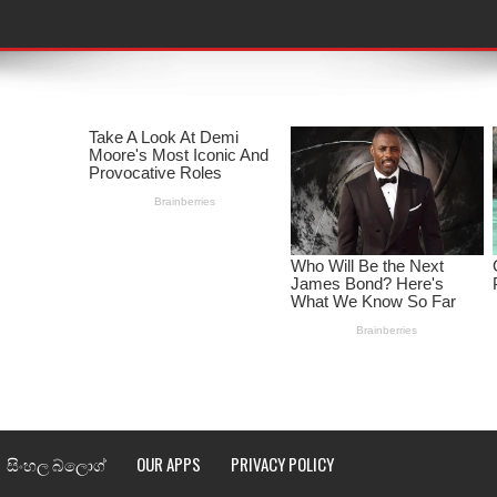
තයේ පද පෙළ
 පද පෙළ
ළ
රේ ගීතයේ පද පෙළ
ෙළ
ළ
තයේ පද පෙළ
l world cup song lyrics
 පද පෙළ
සිංහල බ්ලොග්
OUR APPS
PRIVACY POLICY
පෙළ