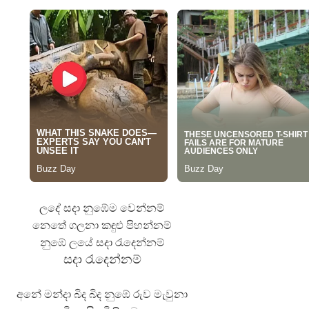
 ගීතයේ පද පෙළ
යේ පද පෙළ
ලදේ සදා නුඹේම වෙන්නම්
නෙතේ ගලනා කඳුළු පිහන්නම්
නුඹේ ලයේ සදා රැදෙන්නම්
සදා රැදෙන්නම්
අනේ මන්දා බිද බිද නුඹේ රුව මැවුනා