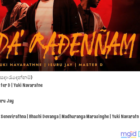
 පෙළ
ද පෙළ
 (සදා රැදෙන්නම්)
ter D | Yuki Navaratne
ද පෙළ
suru Jay
ද පෙළ
a Senevirathna | Bhashi Devanga | Madhuranga Marasinghe | Yuki Navaratn
 පද පෙළ