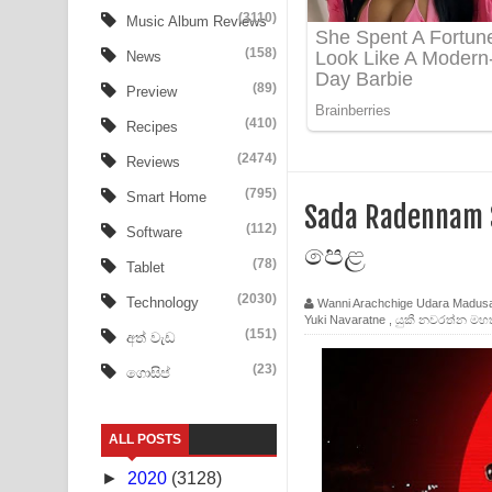
Ow Man Sosa Song Lyrics - ඔව් මං සෝසා ගීතයේ ප
(3110)
Music Album Reviews
(158)
Heavy Weight Song Lyrics
News
(89)
Preview
Aye Lanweela Song Lyrics - ආයේ ලංවීලා ගීතයේ පද
(410)
Recipes
Ala purannata Song Lyrics - ආල පුරන්නට ගීතයේ ප
(2474)
Reviews
FEVER DREAM Lyrics - Alex Warren
(795)
Smart Home
Sada Radennam 
(112)
Software
BTS : Hooligan Lyrics
පෙළ
(78)
Tablet
Apa Hamuwee Song Lyrics - අප හමුවී ගීතයේ පද ප
(2030)
Technology
Wanni Arachchige Udara Madus
Yuki Navaratne
,
යුකී නවරත්න මහ
PATHINIYE Song Lyrics - පතිනියනේ ගීතයේ පද පෙළ
(151)
අත් වැඩ
(23)
ගොසිප්
Sorry Sir Song Lyrics - සොරි සර් ගීතයේ පද පෙළ
Mathaka Aluthin Liyanna Song Lyrics - මතක අලුති
ALL POSTS
Sandak Awith Song Lyrics - සඳක් ඇවිත් ගීතයේ පද 
►
2020
(3128)