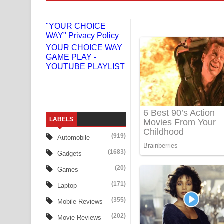
Adare Wadi Nisa Song Lyrics - ආදරේ වැඩි නිසා ගී
"YOUR CHOICE
WAY" Privacy Policy
UNUHUMA Song Lyrics - උණුහුම ගීතයේ පද පෙළ
YOUR CHOICE WAY
GAME PLAY -
Katakara Song Lyrics - කටකාර ගීතයේ පද පෙළ
YOUTUBE PLAYLIST
Tharu Yaye Dilena Song Lyrics - තරු යායේ දිලෙනා
Ow Man Sosa Song Lyrics - ඔව් මං සෝසා ගීතයේ ප
LABELS
Heavy Weight Song Lyrics
(919)
Automobile
Aye Lanweela Song Lyrics - ආයේ ලංවීලා ගීතයේ පද
(1683)
Gadgets
Ala purannata Song Lyrics - ආල පුරන්නට ගීතයේ ප
(20)
Games
(171)
Laptop
FEVER DREAM Lyrics - Alex Warren
(355)
Mobile Reviews
BTS : Hooligan Lyrics
(202)
Movie Reviews