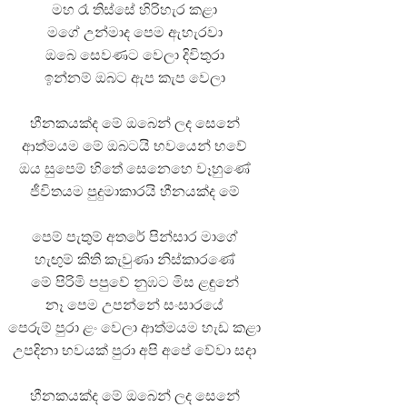
මහ රෑ තිස්සේ හිරිහැර කළා
මගේ උන්මාද පෙම ඇහැරවා
ඔබෙ සෙවණට වෙලා දිවිතුරා
තයේ පද පෙළ
ඉන්නම් ඔබට ඇප කැප වෙලා
 පද පෙළ
හීනකයක්ද මේ ඔබෙන් ලද සෙනේ
ආත්මයම මේ ඔබටයි භවයෙන් භවේ
ළ
ඔය සුපෙම් හිතේ සෙනෙහෙ වෑහුණේ
රේ ගීතයේ පද පෙළ
ජීවිතයම පුදුමාකාරයි හීනයක්ද මේ
ෙළ
පෙම් පැතුම් අතරේ පින්සාර මාගේ
හැඟුම් කිති කැවුණා නිස්කාරණේ
මේ පිරිමි පපුවේ නුඹට මිස ළඳුනේ
නෑ පෙම උපන්නේ සංසාරයේ
පෙරුම් පුරා ළං වෙලා ආත්මයම හැඩ කළා
උපදිනා භවයක් පුරා අපි අපේ වේවා සදා
හීනකයක්ද මේ ඔබෙන් ලද සෙනේ