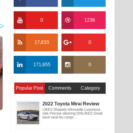
0
1236
17,833
0
171,655
0
Popular Post
Comments
Category
2022 Toyota Mirai Review
LIKES Shapely silhouette Luxurious
ride Precise steering DISLIKES Small
back seat No cargo ...