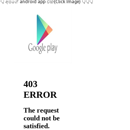
අපගේ android app එක(Click Image)
👇
👇👇👇