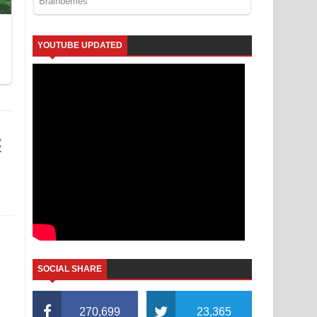
YOUTUBE UPDATED
ද
SOCIAL SHARE
270,699
23,365