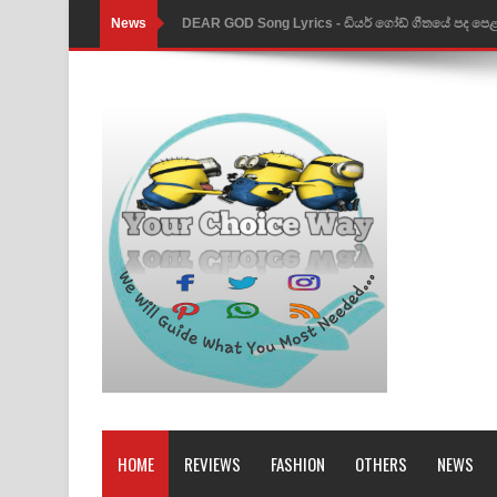
News
DEAR GOD Song Lyrics - ඩියර් ගෝඩ් ගීතයේ පද පෙ
MANAMALA KATHA Song Lyrics - මනමාල කතා ගී
Dai Dai Lyrics - Shakira, Burna Boy | 2026 footbal
Lassana Amma Song Lyrics - ලස්සන අම්මා ගීතයේ
Gemak Deela Song Lyrics - ගේමක් දීලා ගීතයේ පද 
Niwuna Numba Hinda Song Lyrics - නිවුනා නුඹ හින
Numba Dun Aadare Song Lyrics - නුඹ දුන් ආදරේ ග
Liyamuda Dan Anagathe Song Lyrics - ලියමුද දැන
Doni Song Lyrics - දෝණි ගීතයේ පද පෙළ
Benthara Palame Song Lyrics - බෙන්තර පාලමේ ගී
HOME
REVIEWS
FASHION
OTHERS
NEWS
Sanda Babalena Song Lyrics - සඳ බැබලෙන ගීතයේ