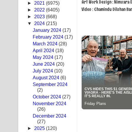
Art Work Design : Nimsara D
►
2021
(6975)
Pemwanthiye Song Lyrics - පෙම්වන්තියේ ගීතයේ ප
Video : Chamindu Dilshan Ba
►
2022
(6405)
►
2023
(668)
Manobhawa Song Lyrics - මනෝභව ගීතයේ පද පෙළ
▼
2024
(215)
January 2024
(17)
Akahe Indala Song Lyrics - ආකාහේ ඉඳලා ගීතයේ ප
February 2024
(17)
March 2024
Raawaya Song Lyrics - රාවය ගීතයේ පද පෙළ
(28)
April 2024
(18)
Saddeta Denna Song Lyrics - සද්දෙට දෙන්න ගීතයේ
May 2024
(17)
June 2024
(20)
Kaalaya Song Lyrics - කාලය ගීතයේ පද පෙළ
July 2024
(10)
August 2024
(6)
Aramuna Song Lyrics - අරමුණ ගීතයේ පද පෙළ
September 2024
(2)
Sandata Duka Hithila Song Lyrics - සඳට දුක හිතිලා
October 2024
(27)
November 2024
Sihina Song Lyrics - සිහින ගීතයේ පද පෙළ
(26)
December 2024
Father Song Lyrics - ෆාදර් ගීතයේ පද පෙළ
(27)
►
2025
(120)
Dannawada Mawa Song Lyrics - දන්නවාද මාව ගීත