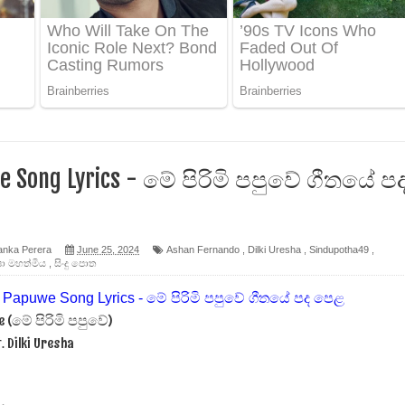
ෙළ
න් ලියන්න ගීතයේ පද පෙළ
පෙළ
e Song Lyrics - මේ පිරිමි පපුවේ ගීතයේ ප
 පෙළ
anka Perera
June 25, 2024
Ashan Fernando
,
Dilki Uresha
,
Sindupotha49
,
ෂා මහත්මිය
,
සිංදු පොත
ද පෙළ
we (මේ පිරිමි පපුවේ)
. Dilki Uresha