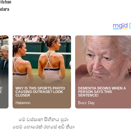
ilshan
ද පෙළ
ndara
ද පෙළ
 පද පෙළ
 ගීතයේ පද පෙළ
මේ වස්සාන සිහිනය පුරා
පෙම් හොරෙක් රහසේ අඩි තියා
යේ පද පෙළ