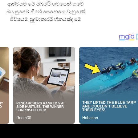
ආත්මයම මේ ඔබටයි භවයෙන් භවේ
ඔය සුපෙම් හිතේ සෙනෙහෙ වෑහුණේ
ජීවිතයම පුදුමාකාරයි හීනයක්ද මේ