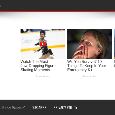
ළ
තයේ පද පෙළ
l world cup song lyrics
 පද පෙළ
පෙළ
්දා ගීතයේ පද පෙළ
ීතයේ පද පෙළ
් අනාගතේ ගීතයේ පද පෙළ
තයේ පද පෙළ
සිංහල බ්ලොග්
OUR APPS
PRIVACY POLICY
 පද පෙළ