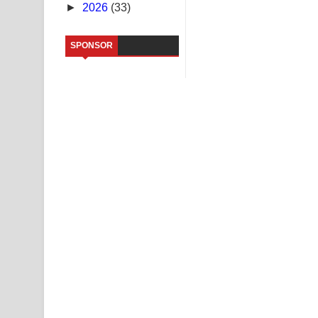
►
2026
(33)
NEENA Song Lyrics - නීනා ගීතයේ පද පෙළ
SPONSOR
Ahimi Wimai Himi Song Lyrics - අහිමි විමයි හිමි ගී
Mathaka Parana Song Lyrics - මතක පාරනා ගීතයේ
Nimnadhen Song Lyrics - නිම්නාදෙන් ගීතයේ පද පෙ
Obamai Mage Adare Song Lyrics - ඔබමයි මගේ ආද
Pansal Gihin Song Lyrics - පන්සල් ගිහිං ගීතයේ පද ප
Ankeliya Song Lyrics - අංකෙළිය ගීතයේ පද පෙළ