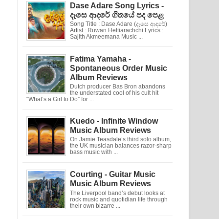
Dase Adare Song Lyrics -
දෑසෙ ආදරේ ගීතයේ පද පෙළ
Song Title : Dase Adare (දෑසෙ ආදරේ)
Artist : Ruwan Hettiarachchi Lyrics :
Sajith Akmeemana Music ...
Fatima Yamaha -
Spontaneous Order Music
Album Reviews
Dutch producer Bas Bron abandons
the understated cool of his cult hit
“What’s a Girl to Do” for ...
Kuedo - Infinite Window
Music Album Reviews
On Jamie Teasdale’s third solo album,
the UK musician balances razor-sharp
bass music with ...
Courting - Guitar Music
Music Album Reviews
The Liverpool band’s debut looks at
rock music and quotidian life through
their own bizarre ...