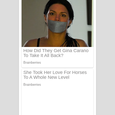
ගීතයේ පද පෙළ
Niwuna Numba Hinda Song Lyrics -
නිවුනා නුඹ හින්දා ගීතයේ පද පෙළ
Numba Dun Aadare Song Lyrics - නුඹ
දුන් ආදරේ ගීතයේ පද පෙළ
Liyamuda Dan Anagathe Song Lyrics
- ලියමුද දැන් අනාගතේ ගීතයේ පද පෙළ
Doni Song Lyrics - දෝණි ගීතයේ පද
පෙළ
Benthara Palame Song Lyrics -
බෙන්තර පාලමේ ගීතයේ පද පෙළ