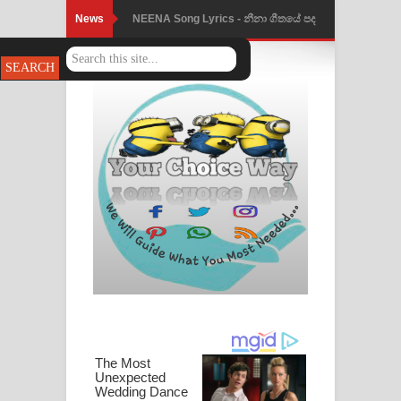
News
NEENA Song Lyrics - නීනා ගීතයේ පද
Ahimi Wimai Himi Song Lyrics - අහිමි
පෙළ
විමයි හිමි ගීතයේ පද පෙළ
Mathaka Parana Song Lyrics - මතක
පාරනා ගීතයේ පද පෙළ
Nimnadhen Song Lyrics - නිම්නාදෙන්
ගීතයේ පද පෙළ
Obamai Mage Adare Song Lyrics -
ඔබමයි මගේ ආදරේ ගීතයේ පද පෙළ
Pansal Gihin Song Lyrics - පන්සල් ගිහිං
ගීතයේ පද පෙළ