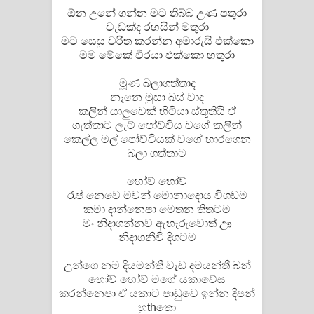
ඕන උනේ ගන්න මට තිබ්බ උණ පතුරා
වැඩක්ද රහසින් මතුරා
මට සෙසු චරිත කරන්න අමාරුයි එක්කො
මම මේකේ වීරයා එක්කො හතුරා
මූණ බලාගත්තාද
නෑනෙ මුසා බස් වාද
කලින් යාලුවෙක් හිටියා ස්තූතියි ඒ
ගැත්තාට ලැට් පෝච්චිය වගේ කලින්
කෙල්ල මල් පෝච්චියක් වගේ භාරගෙන
බලා ගත්තාට
හෝව් හෝව්
රැප් නෙවෙ මචන් මොනාදොය විගඩම
කමා දාන්නෙපා මෙතන තිතටම
මං නිදාගන්නව ඇහැරුවොත් ඌ
නිදාගනීවි දිගටම
උන්ගෙ නම දියමන්තී වැඩ දමයන්තී බන්
හෝව් හෝව් මගේ යකාවේස
කරන්නෙපා ඒ යකාට පාඩුවෙ ඉන්න දීපන්
හුthතො