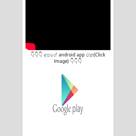
අපගේ android app එක(Click
👇👇👇
Image)
👇👇👇