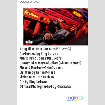
October 06, 2023
ගීතයේ පද පෙළ
Ras Balan Song Lyrics - රැස් බලන්
ගීතයේ පද පෙළ
Hoda sihiyen Song Lyrics - හොද
සිහියෙන් ගීතයේ පද පෙළ
Song Title : How How (හෝව් හෝව්)
Performed by King Lotuss
Awanken Song Lyrics - අවංකෙන්
Music Produced @DILUBeats
Recorded @ Mora Studios (Chanuka Mora)
ගීතයේ පද පෙළ
Mix and Master @AzimOusman
Written by Ashan Perera
Pa Sina Song Lyrics - පෑ සිනා ගීතයේ
Vision By Viyath Deelaka
Dir by King Lotuss
Official Photographed by Chamalka
පද පෙළ
Pemwanthiye Song Lyrics -