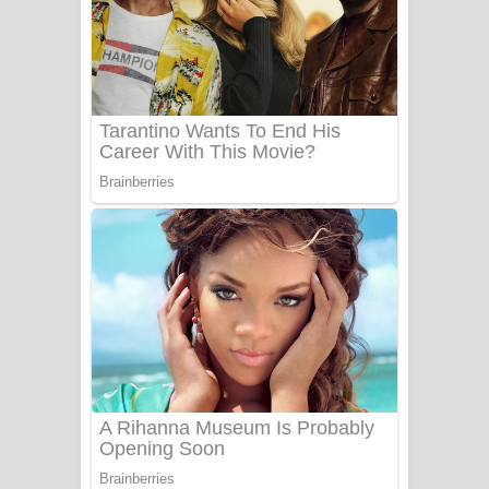
Ow Man Sosa Song Lyrics - ඔව් මං
සෝසා ගීතයේ පද පෙළ
Heavy Weight Song Lyrics
Aye Lanweela Song Lyrics - ආයේ
ලංවීලා ගීතයේ පද පෙළ
Ala purannata Song Lyrics - ආල
පුරන්නට ගීතයේ පද පෙළ
FEVER DREAM Lyrics - Alex Warren
BTS : Hooligan Lyrics
Apa Hamuwee Song Lyrics - අප හමුවී
ගීතයේ පද පෙළ