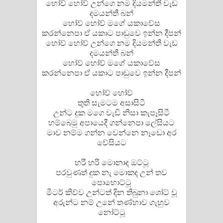
හෝව් හෝව් උන්ගෙ නම දියමන්තී වැඩ
දමයන්තී බන්
හෝව් හෝව් මගේ යකාවේස
කරන්නෙපා ඒ යකාට පාඩුවෙ ඉන්න දීපන්
හෝව් හෝව් උන්ගෙ නම දියමන්තී වැඩ
දමයන්තී බන්
හෝව් හෝව් මගේ යකාවේස
කරන්නෙපා ඒ යකාට පාඩුවෙ ඉන්න දීපන්
හෝව් හෝව්
තුති සැමටම අසාසිටී
උන්ට දුක මගෙ වැඩි නිසා කැපෑසිටී
හම්බෙමු අපායෙදී ගන්නෙපා ලේසියට
මාව නම්ම ගන්න වෙන්නෙ නෑඩො අර
වේසියට
හරි හරි මොනාද ඔට්ටූ
පරවුණත් දුක නැ මොකද උන් තව
පොහොට්ටූ
මීටර් කිව්ව උන්ටත් දින තිබුනා ශෝට් වූ
අරුන්ට නම් උනේ තණ්හාව ගැහුව
නෝට්ටූ