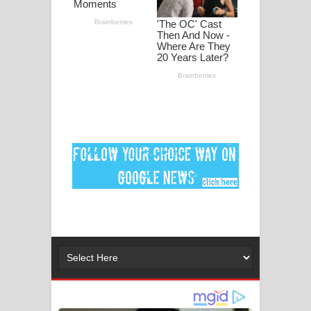
Ankeliya Song Lyrics - අංකෙළිය ගීතයේ
පද පෙළ
DEAR GOD Song Lyrics - ඩියර් ගෝඩ්
ගීතයේ පද පෙළ
MANAMALA KATHA Song Lyrics -
මනමාල කතා ගීතයේ පද පෙළ
Dai Dai Lyrics - Shakira, Burna Boy |
2026 football world cup song lyrics
Lassana Amma Song Lyrics - ලස්සන
අම්මා ගීතයේ පද පෙළ
Gemak Deela Song Lyrics - ගේමක් දීලා