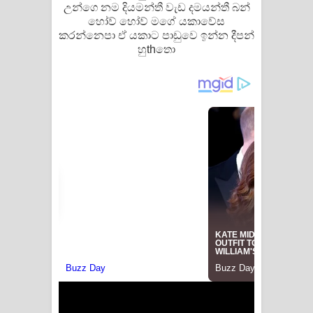
උන්ගෙ නම දියමන්තී වැඩ දමයන්තී බන්
හෝව් හෝව් මගේ යකාවේස
කරන්නෙපා ඒ යකාට පාඩුවෙ ඉන්න දීපන්
හුthතො