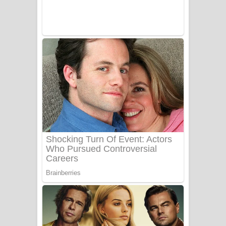
Sanda Babalena Song Lyrics - සඳ
බැබලෙන ගීතයේ පද පෙළ
Adare Wadi Nisa Song Lyrics - ආදරේ
වැඩි නිසා ගීතයේ පද පෙළ
UNUHUMA Song Lyrics - උණුහුම
ගීතයේ පද පෙළ
Katakara Song Lyrics - කටකාර ගීතයේ
පද පෙළ
Tharu Yaye Dilena Song Lyrics - තරු
යායේ දිලෙනා ගීතයේ පද පෙළ