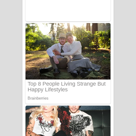
Benthara Palame Song Lyrics -
බෙන්තර පාලමේ ගීතයේ පද පෙළ
Sanda Babalena Song Lyrics - සඳ
බැබලෙන ගීතයේ පද පෙළ
Adare Wadi Nisa Song Lyrics - ආදරේ
වැඩි නිසා ගීතයේ පද පෙළ
UNUHUMA Song Lyrics - උණුහුම
ගීතයේ පද පෙළ
Katakara Song Lyrics - කටකාර ගීතයේ
පද පෙළ
Tharu Yaye Dilena Song Lyrics - තරු