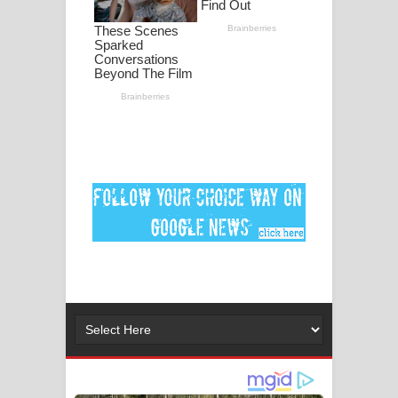
ගීතයේ පද පෙළ
Ankeliya Song Lyrics - අංකෙළිය ගීතයේ
පද පෙළ
DEAR GOD Song Lyrics - ඩියර් ගෝඩ්
ගීතයේ පද පෙළ
MANAMALA KATHA Song Lyrics -
මනමාල කතා ගීතයේ පද පෙළ
Dai Dai Lyrics - Shakira, Burna Boy |
2026 football world cup song lyrics
Lassana Amma Song Lyrics - ලස්සන