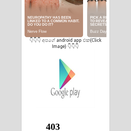
අපගේ android app එක(Click
👇👇👇
Image)
👇👇👇