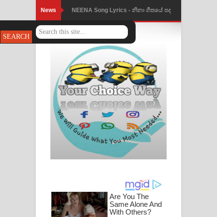
News
NEENA Song Lyrics - නීනා ගීතයේ පද
පෙළ
Ahimi Wimai Himi Song Lyrics - අහිමි
විමයි හිමි ගීතයේ පද පෙළ
Mathaka Parana Song Lyrics - මතක
පාරනා ගීතයේ පද පෙළ
Nimnadhen Song Lyrics - නිම්නාදෙන්
ගීතයේ පද පෙළ
Obamai Mage Adare Song Lyrics -
ඔබමයි මගේ ආදරේ ගීතයේ පද පෙළ
Pansal Gihin Song Lyrics - පන්සල් ගිහිං