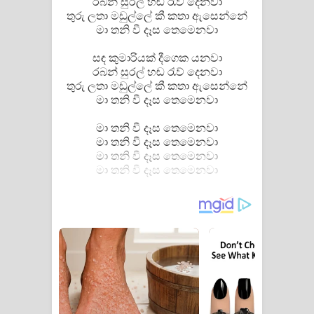
රබන් සුරල් හඬ රැව් දෙනවා
තුරු ලතා මඩුල්ලේ කී කතා ඇසෙන්නේ
දන්නවාද මාව ගීතයේ පද පෙළ
මා තනි වී දෑස තෙමෙනවා
සඳ කුමාරියක් දීගෙක යනවා
රබන් සුරල් හඬ රැව් දෙනවා
තුරු ලතා මඩුල්ලේ කී කතා ඇසෙන්නේ
මා තනි වී දෑස තෙමෙනවා
මා තනි වී දෑස තෙමෙනවා
මා තනි වී දෑස තෙමෙනවා
මා තනි වී දෑස තෙමෙනවා
මා තනි වී දෑස තෙමෙනවා