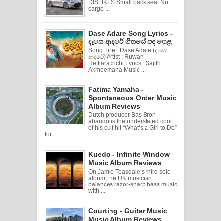
DISLIKES Small back seat No
cargo ...
Dase Adare Song Lyrics -
දෑසෙ ආදරේ ගීතයේ පද පෙළ
Song Title : Dase Adare (දෑසෙ
ආදරේ) Artist : Ruwan
Hettiarachchi Lyrics : Sajith
Akmeemana Music ...
Fatima Yamaha -
Spontaneous Order Music
Album Reviews
Dutch producer Bas Bron
abandons the understated cool
of his cult hit “What’s a Girl to Do”
for ...
Kuedo - Infinite Window
Music Album Reviews
On Jamie Teasdale’s third solo
album, the UK musician
balances razor-sharp bass music
with ...
Courting - Guitar Music
Music Album Reviews