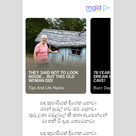
Pemwanthiye Song Lyrics -
පෙම්වන්තියේ ගීතයේ පද පෙළ
Manobhawa Song Lyrics - මනෝභව
ගීතයේ පද පෙළ
Akahe Indala Song Lyrics - ආකාහේ
ඉඳලා ගීතයේ පද පෙළ
Raawaya Song Lyrics - රාවය ගීතයේ
පද පෙළ
සඳ කුමාරියක් දීගෙක යනවා
රබන් සුරල් හඬ රැව් දෙනවා
Saddeta Denna Song Lyrics - සද්දෙට
තුරු ලතා මඩුල්ලේ කී කතා ඇසෙන්නේ
මා තනි වී දෑස තෙමෙනවා
දෙන්න ගීතයේ පද පෙළ
සඳ කුමාරියක් දීගෙක යනවා