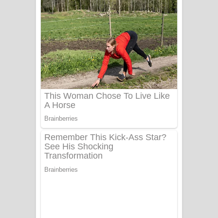
අම්මා ගීතයේ පද පෙළ
Gemak Deela Song Lyrics - ගේමක් දීලා
ගීතයේ පද පෙළ
Niwuna Numba Hinda Song Lyrics -
නිවුනා නුඹ හින්දා ගීතයේ පද පෙළ
Numba Dun Aadare Song Lyrics - නුඹ
දුන් ආදරේ ගීතයේ පද පෙළ
Liyamuda Dan Anagathe Song Lyrics
- ලියමුද දැන් අනාගතේ ගීතයේ පද පෙළ
Doni Song Lyrics - දෝණි ගීතයේ පද
පෙළ