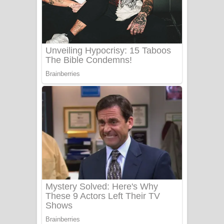
යායේ දිලෙනා ගීතයේ පද පෙළ
Ow Man Sosa Song Lyrics - ඔව් මං
සෝසා ගීතයේ පද පෙළ
Heavy Weight Song Lyrics
Aye Lanweela Song Lyrics - ආයේ
ලංවීලා ගීතයේ පද පෙළ
Ala purannata Song Lyrics - ආල
පුරන්නට ගීතයේ පද පෙළ
FEVER DREAM Lyrics - Alex Warren
BTS : Hooligan Lyrics