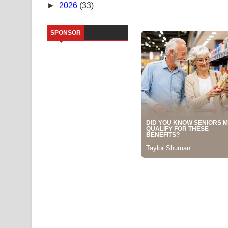
►
2026
(33)
NEENA Song Lyrics - නීනා ගීතයේ පද පෙළ
Ahimi Wimai Himi Song Lyrics - අහිමි විමයි හිමි ගී
SPONSOR
Mathaka Parana Song Lyrics - මතක පාරනා ගීතයේ
Nimnadhen Song Lyrics - නිම්නාදෙන් ගීතයේ පද පෙ
Obamai Mage Adare Song Lyrics - ඔබමයි මගේ ආද
Pansal Gihin Song Lyrics - පන්සල් ගිහිං ගීතයේ පද ප
Ankeliya Song Lyrics - අංකෙළිය ගීතයේ පද පෙළ