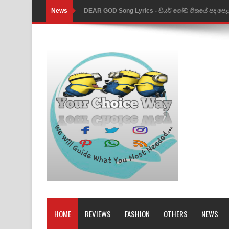
News
DEAR GOD Song Lyrics - ඩියර් ගෝඩ් ගීතයේ පද පෙ
MANAMALA KATHA Song Lyrics - මනමාල කතා ගී
Dai Dai Lyrics - Shakira, Burna Boy | 2026 footbal
Lassana Amma Song Lyrics - ලස්සන අම්මා ගීතයේ
Gemak Deela Song Lyrics - ගේමක් දීලා ගීතයේ පද 
Niwuna Numba Hinda Song Lyrics - නිවුනා නුඹ හින
Numba Dun Aadare Song Lyrics - නුඹ දුන් ආදරේ ග
Liyamuda Dan Anagathe Song Lyrics - ලියමුද දැන
Doni Song Lyrics - දෝණි ගීතයේ පද පෙළ
Benthara Palame Song Lyrics - බෙන්තර පාලමේ ගී
HOME
REVIEWS
FASHION
OTHERS
NEWS
Sanda Babalena Song Lyrics - සඳ බැබලෙන ගීතයේ