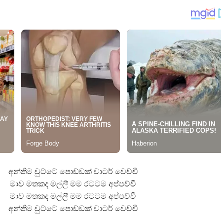
තයේ පද පෙළ
 පද පෙළ
ළ
රේ ගීතයේ පද පෙළ
ෙළ
අන්තිම චුට්ටේ පොඩ්ඩක් චාටර් වෙච්චී
මාව මතකද මල්ලී මම රටටම අප්පච්චී
මාව මතකද මල්ලී මම රටටම අප්පච්චී
අන්තිම චුට්ටේ පොඩ්ඩක් චාටර් වෙච්චී