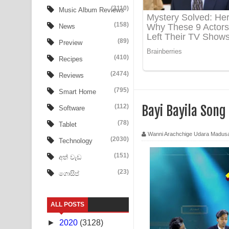
(3110)
Music Album Reviews
PATHINIYE Song Lyrics - පතිනියනේ ගීතයේ පද පෙළ
(158)
News
Sorry Sir Song Lyrics - සොරි සර් ගීතයේ පද පෙළ
(89)
Preview
(410)
Recipes
Mathaka Aluthin Liyanna Song Lyrics - මතක අලුති
(2474)
Reviews
Sandak Awith Song Lyrics - සඳක් ඇවිත් ගීතයේ පද 
(795)
Smart Home
Swetha Sande Song Lyrics - ශ්වේත සඳේ ගීතයේ පද
(112)
Bayi Bayila Son
Software
(78)
Ma Igili Giya Lyrics - මා ඉගිලී ගියා ගීතයේ පද පෙළ
Tablet
Wanni Arachchige Udara Madus
(2030)
Technology
Ras Balan Song Lyrics - රැස් බලන් ගීතයේ පද පෙළ
(151)
අත් වැඩ
Hoda sihiyen Song Lyrics - හොද සිහියෙන් ගීතයේ ප
(23)
ගොසිප්
Awanken Song Lyrics - අවංකෙන් ගීතයේ පද පෙළ
ALL POSTS
Pa Sina Song Lyrics - පෑ සිනා ගීතයේ පද පෙළ
►
2020
(3128)