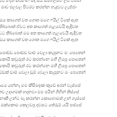
පිව නැති කරන්න මදි ඔය ඔහෙලගේ ලප විජ්ජා
මාව එලවල පිටරට කරන්න හැදුවට ලැජ්ජා
ඔය කාගෙත් වත ගොත මගෙ ෆයිල් ටිකේ ඇත
තිබ්බොත් ඒවට අත කාගෙත් ගැලවෙයි ඇඳිවත
ට තිබ්බොත් මම අත කාගෙත් ගැලවෙයි ඇඳිවත
ඔය කාගෙත් වත ගොත මගෙ ෆයිල් ටිකේ ඇත
පොඩ්ඩ පොඩ්ඩ ඩාම් වෙලා කැපුනට මං පෙතෙන්
කොයි කවුරුත් රට කරන්නෙ මහී ලියපු පොතෙන්
කොයි කවුරුත් රට කරන්නෙ මහී ලියපු පොතෙන්
්ඩක් ඩාම් වෙලා ඩූම් වෙලා කැපුනට මං පෙතෙන්
යෙ යන්නෑ මම කිසිමදාක කුඩේ අරන් වැස්සේ
තව උදාගමක් හදනවා මම පයින් ගිහින් තිස්සේ
නාකි උන්ට බෑ කරන්න කොහොමත් උන් ගැස්සේ
ං ඔක්කොම කෙලවපු දවසට තේරුම් යයි පස්සේ