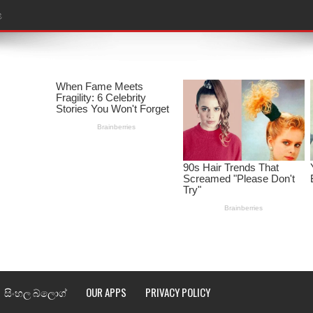
ළ
තයේ පද පෙළ
l world cup song lyrics
 පද පෙළ
පෙළ
්දා ගීතයේ පද පෙළ
ීතයේ පද පෙළ
් අනාගතේ ගීතයේ පද පෙළ
තයේ පද පෙළ
සිංහල බ්ලොග්
OUR APPS
PRIVACY POLICY
 පද පෙළ