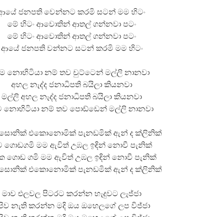
ආයේ ජනපති වෙන්නට කරමි සටන් මම හිටං
මේ හිටං ආවොතින් ආතල් ගන්නවා පටං
මේ හිටං ආවොතින් ආතල් ගන්නවා පටං
ආයේ ජනපති වන්නට සටන් කරමි මම හිටං
ම නොහිටියා නම් තව චුට්ටෙන් මල්ලි නානවා
අහල නැද්ද ජනාධිපති බයිලා කියනවා
මල්ලි අහල නැද්ද ජනාධිපති බයිලා කියනවා
 නොහිටියා නම් තව පොඩ්ඩෙන් මල්ලි නානවා
සොනික් එකොනොමික් පැනඩමික් ඇන් ද ක්ලිනික්
 ගොඩගමි මම ඇවිත් උඹල ඉඳින් නොවී පැනික්
 ගොඩ ගමි මම ඇවිත් උඹල ඉඳින් නොවී පැනික්
සොනික් එකොනොමික් පැනඩමික් ඇන් ද ක්ලිනික්
මාව එලවල පිටරට කරන්න හැදුවට ලැජ්ජා
පිව නැති කරන්න මදි ඔය ඔහෙලගේ ලප විජ්ජා