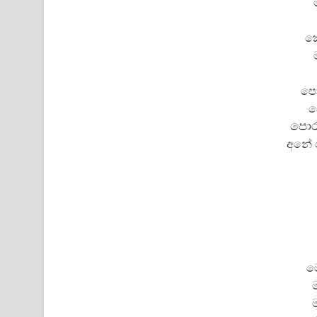
කො
පො
ප
පොර
අනේ 
ම