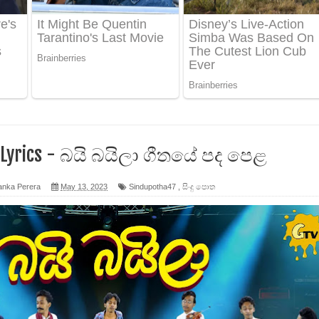
න් ලියන්න ගීතයේ පද පෙළ
පෙළ
 පෙළ
g Lyrics - බයි බයිලා ගීතයේ පද පෙළ
anka Perera
May 13, 2023
Sindupotha47
,
සිංදු පොත
ද පෙළ