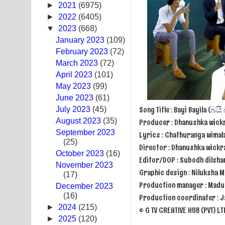
Pemwanthiye Song Lyrics - පෙම්වන්තියේ ගීතයේ ප
►
2021
(6975)
►
2022
(6405)
Manobhawa Song Lyrics - මනෝභව ගීතයේ පද පෙළ
▼
2023
(668)
January 2023
(109)
Akahe Indala Song Lyrics - ආකාහේ ඉඳලා ගීතයේ ප
February 2023
(72)
March 2023
(72)
Raawaya Song Lyrics - රාවය ගීතයේ පද පෙළ
April 2023
(101)
May 2023
(99)
Saddeta Denna Song Lyrics - සද්දෙට දෙන්න ගීතයේ
June 2023
(61)
Kaalaya Song Lyrics - කාලය ගීතයේ පද පෙළ
Song Title : Bayi Bayila (බයි
July 2023
(45)
August 2023
(35)
Producer : Dhanushka wick
Aramuna Song Lyrics - අරමුණ ගීතයේ පද පෙළ
September 2023
Lyrics : Chathuranga wimal
(25)
Director : Dhanushka wick
Sandata Duka Hithila Song Lyrics - සඳට දුක හිතිලා
October 2023
(16)
Editor/DOP : Subodh dilsha
November 2023
Sihina Song Lyrics - සිහින ගීතයේ පද පෙළ
Graphic design : Niluksha 
(17)
Production manager : Madu
December 2023
Father Song Lyrics - ෆාදර් ගීතයේ පද පෙළ
(16)
Production coordinater : Ja
►
2024
(215)
©️ G TV CREATIVE HUB (PVT) L
Dannawada Mawa Song Lyrics - දන්නවාද මාව ගීත
►
2025
(120)