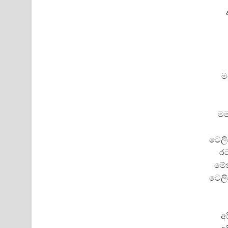
ම
මම
ටෙලි
රට
මේක
ටෙලි
අ