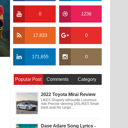
0
1236
17,833
0
171,655
0
Popular Post
Comments
Category
2022 Toyota Mirai Review
LIKES Shapely silhouette Luxurious
ride Precise steering DISLIKES Small
back seat No cargo ...
Dase Adare Song Lyrics -