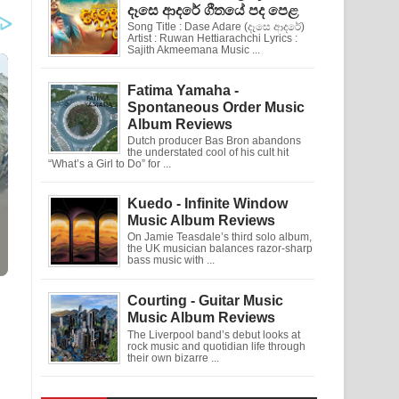
දෑසෙ ආදරේ ගීතයේ පද පෙළ
Song Title : Dase Adare (දෑසෙ ආදරේ)
Artist : Ruwan Hettiarachchi Lyrics :
Sajith Akmeemana Music ...
Fatima Yamaha -
Spontaneous Order Music
Album Reviews
Dutch producer Bas Bron abandons
the understated cool of his cult hit
“What’s a Girl to Do” for ...
Kuedo - Infinite Window
Music Album Reviews
On Jamie Teasdale’s third solo album,
the UK musician balances razor-sharp
bass music with ...
Courting - Guitar Music
Music Album Reviews
The Liverpool band’s debut looks at
rock music and quotidian life through
their own bizarre ...