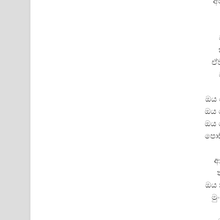
අ
ඒව
ඔය 
ඔය 
ඔය 
පොඩ
ආ
ඔය 
මු