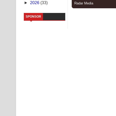
►
2026
(33)
Kaalaya Song Lyrics - කාලය ගීතයේ පද පෙළ
SPONSOR
Aramuna Song Lyrics - අරමුණ ගීතයේ පද පෙළ
Sandata Duka Hithila Song Lyrics - සඳට දුක හිතිලා
Sihina Song Lyrics - සිහින ගීතයේ පද පෙළ
Father Song Lyrics - ෆාදර් ගීතයේ පද පෙළ
Dannawada Mawa Song Lyrics - දන්නවාද මාව ගීත