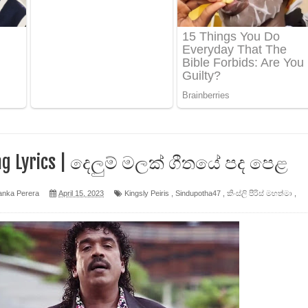
ද පෙළ
 පෙළ
ද පෙළ
ng Lyrics | දෙලුම් මලක් ගීතයේ පද පෙළ
ෙළ
anka Perera
April 15, 2023
Kingsly Peiris
,
Sindupotha47
,
කිංස්ලි පීරිස් මහත්මා
,
න් ලියන්න ගීතයේ පද පෙළ
පෙළ