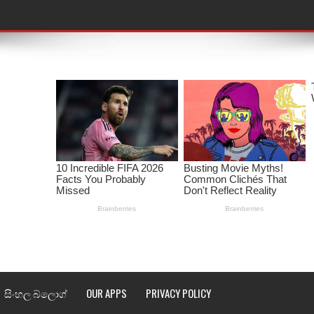
තයේ පද පෙළ
 පද පෙළ
ළ
රේ ගීතයේ පද පෙළ
ෙළ
ළ
තයේ පද පෙළ
l world cup song lyrics
 පද පෙළ
සිංහල බ්ලොග්
OUR APPS
PRIVACY POLICY
පෙළ