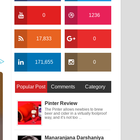
0
1236
17,833
0
171,655
0
Popular Post
Comments
Category
Pinter Review
The Pinter allows newbies to brew
beer and cider in a virtually foolproof
way, and it’s not too ...
Manaranjana Darshaniya