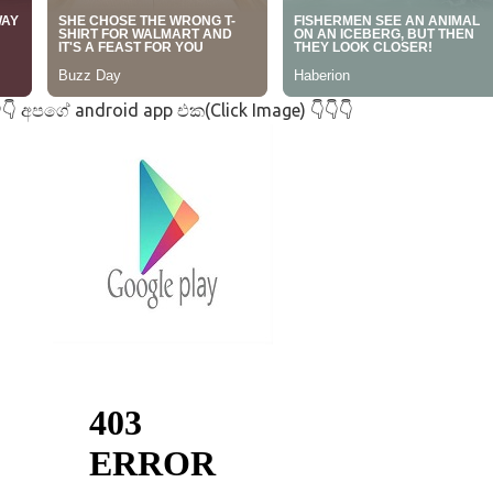
අපගේ android app එක(Click Image)
👇
👇👇👇