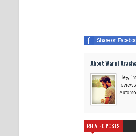
Share on Facebo
About Wanni Arach
Hey, I'm
reviews
Automob
RELATED POSTS