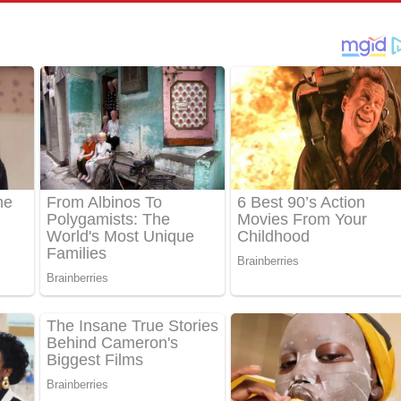
්දා ගීතයේ පද පෙළ
ීතයේ පද පෙළ
් අනාගතේ ගීතයේ පද පෙළ
තයේ පද පෙළ
 පද පෙළ
තයේ පද පෙළ
 ගීතයේ පද පෙළ