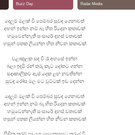
දෙලුම් මලක් වි පෙම්බර සුවඳ ගෙනාවත්
අහන් ඉන්න නම් බෑ හිත රිදෙන කතාවක්
හමුවෙන්නැති සංසාරේ දහස් වතාවක්
 ගීතයේ පද පෙළ
හසුන් පතක ලියන්න හිත නිවන කතාවක්
වළාකුලක සඳ වි රෑ අහසේ ඉන්න
බලා ඉඳමි රන් තරු කැට දෝතට ගන්න
සදාකාලිකව ඇස් දෙක ළඟ නවතින්න
යේ පද පෙළ
සුවඳ රෝස මල මට චුට්ටක් ඉඩ දෙන්න
දෙලුම් මලක් වි පෙම්බර සුවඳ ගෙනාවත්
අහන් ඉන්න නම් බෑ හිත රිදෙන කතාවක්
හමුවෙන්නැති සංසාරේ දහස් වතාවක්
හසුන් පතක ලියන්න හිත නිවන කතාවක්
සිබින තරම් පා යුග සෙනෙහසට තුරුල් වී