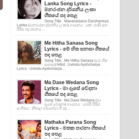
Lanka Song Lyrics -
මනරංජන දර්ශනීය ලංකා
ගීතයේ පද පෙළ
Song Title : Manaranjana Darshaneya
Lanka (මනරංජන දර්ශනීය ලංකා) ගායනය : කේ. රාණි සහ
පිරිස පද රචනය ...
Me Hitha Sanasa Song
Lyrics - මේ හිත සනසා ගීතයේ
පද පෙළ
Song Title : Me Hitha Sanasa (මේ හිත
සනසා) Artist : Uvindu Ayshcharya
Lyrics : Uvindu Ayshcharya ...
Ma Dase Wedana Song
Lyrics - මා දෑසේ වේදනා
ගීතයේ පද පෙළ
Song Title : Ma Dase Wedana (මා
දෑසේ වේදනා) ගායනය : රෝයි පිරිස්
සංගිතය : නිහාල් ගම්හේවා ගී පද ...
Mathaka Parana Song
Lyrics - මතක පාරනා ගීතයේ
පද පෙළ