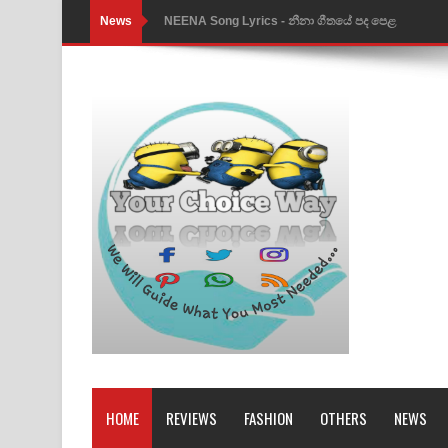
News
NEENA Song Lyrics - නීනා ගීතයේ පද පෙළ
Ahimi Wimai Himi Song Lyrics - අහිමි විමයි හිමි ගී
Mathaka Parana Song Lyrics - මතක පාරනා ගීතයේ
Nimnadhen Song Lyrics - නිම්නාදෙන් ගීතයේ පද පෙ
Obamai Mage Adare Song Lyrics - ඔබමයි මගේ ආද
Pansal Gihin Song Lyrics - පන්සල් ගිහිං ගීතයේ පද ප
Ankeliya Song Lyrics - අංකෙළිය ගීතයේ පද පෙළ
DEAR GOD Song Lyrics - ඩියර් ගෝඩ් ගීතයේ පද පෙ
MANAMALA KATHA Song Lyrics - මනමාල කතා ගී
Dai Dai Lyrics - Shakira, Burna Boy | 2026 footbal
Lassana Amma Song Lyrics - ලස්සන අම්මා ගීතයේ
HOME
REVIEWS
FASHION
OTHERS
NEWS
Gemak Deela Song Lyrics - ගේමක් දීලා ගීතයේ පද 