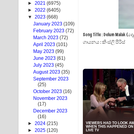
►
2021
(6975)
Swetha Sande Song Lyrics - ශ්වේත සඳේ ගීතයේ පද
►
2022
(6405)
▼
2023
(668)
Ma Igili Giya Lyrics - මා ඉගිලී ගියා ගීතයේ පද පෙළ
January 2023
(109)
February 2023
(72)
Ras Balan Song Lyrics - රැස් බලන් ගීතයේ පද පෙළ
Song Title : Delum Malak (ද
March 2023
(72)
ගායනය : කිංස්ලි පීරිස්
April 2023
(101)
Hoda sihiyen Song Lyrics - හොද සිහියෙන් ගීතයේ ප
May 2023
(99)
June 2023
(61)
Awanken Song Lyrics - අවංකෙන් ගීතයේ පද පෙළ
July 2023
(45)
Pa Sina Song Lyrics - පෑ සිනා ගීතයේ පද පෙළ
August 2023
(35)
September 2023
Pemwanthiye Song Lyrics - පෙම්වන්තියේ ගීතයේ ප
(25)
October 2023
(16)
Manobhawa Song Lyrics - මනෝභව ගීතයේ පද පෙළ
November 2023
(17)
Akahe Indala Song Lyrics - ආකාහේ ඉඳලා ගීතයේ ප
December 2023
(16)
Raawaya Song Lyrics - රාවය ගීතයේ පද පෙළ
►
2024
(215)
►
2025
(120)
Saddeta Denna Song Lyrics - සද්දෙට දෙන්න ගීතයේ