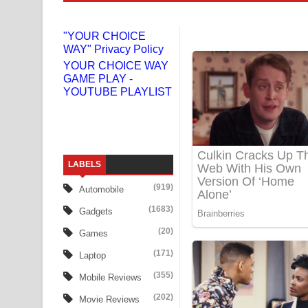
Niwuna Numba Hinda Song Lyrics - නිවුනා නුඹ හින
"YOUR CHOICE
WAY" Privacy Policy
Numba Dun Aadare Song Lyrics - නුඹ දුන් ආදරේ ග
YOUR CHOICE WAY
GAME PLAY -
Liyamuda Dan Anagathe Song Lyrics - ලියමුද දැන
YOUTUBE PLAYLIST
Doni Song Lyrics - දෝණි ගීතයේ පද පෙළ
Benthara Palame Song Lyrics - බෙන්තර පාලමේ ගී
LABELS
Sanda Babalena Song Lyrics - සඳ බැබලෙන ගීතයේ
(919)
Automobile
Adare Wadi Nisa Song Lyrics - ආදරේ වැඩි නිසා ගී
(1683)
Gadgets
UNUHUMA Song Lyrics - උණුහුම ගීතයේ පද පෙළ
(20)
Games
(171)
Laptop
Katakara Song Lyrics - කටකාර ගීතයේ පද පෙළ
(355)
Mobile Reviews
Tharu Yaye Dilena Song Lyrics - තරු යායේ දිලෙනා
(202)
Movie Reviews