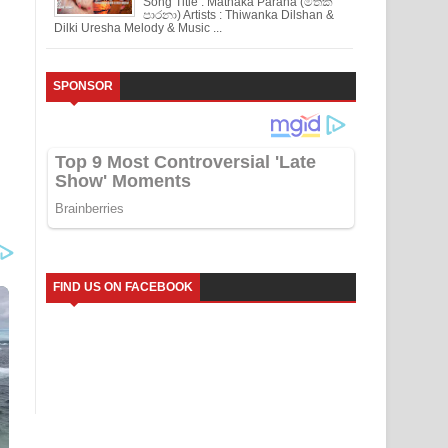
Song Title : Mathaka Parana (මතක
පාරනා) Artists : Thiwanka Dilshan &
Dilki Uresha Melody & Music ...
SPONSOR
FIND US ON FACEBOOK