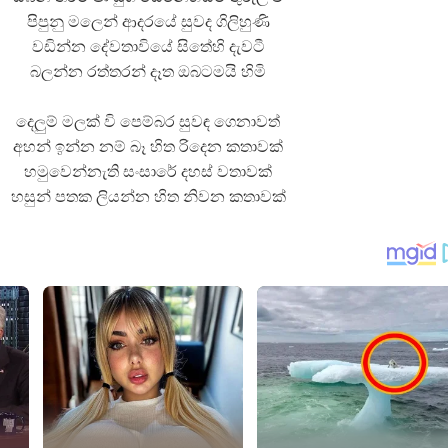
පිපුනු මලෙන් ආදරයේ සුවද ගිලිහුණි
වඩින්න දේවතාවියේ සිතේහි දැවටී
බලන්න රත්තරන් දෑත ඔබටමයි හිමි
දෙලුම් මලක් වි පෙම්බර සුවඳ ගෙනාවත්
අහන් ඉන්න නම් බෑ හිත රිදෙන කතාවක්
හමුවෙන්නැති සංසාරේ දහස් වතාවක්
හසුන් පතක ලියන්න හිත නිවන කතාවක්