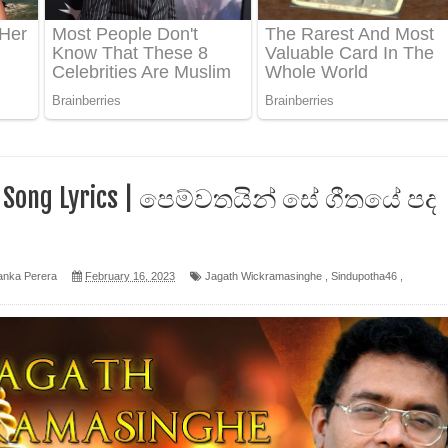
 පෙළ
ද පෙළ
ෙළ
 Song Lyrics | පෙම්වතයින් සේ ගීතයේ පද
anka Perera
February 16, 2023
Jagath Wickramasinghe
,
Sindupotha46
,
න් ලියන්න ගීතයේ පද පෙළ
පෙළ
 පෙළ