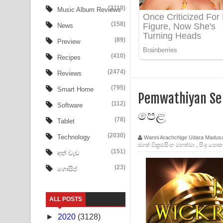
Aye Lanweela Song Lyrics - ආයේ ලංවීලා ගීතයේ පද
(3110)
Music Album Reviews
(158)
Ala purannata Song Lyrics - ආල පුරන්නට ගීතයේ ප
News
(89)
Preview
FEVER DREAM Lyrics - Alex Warren
(410)
Recipes
BTS : Hooligan Lyrics
(2474)
Reviews
Apa Hamuwee Song Lyrics - අප හමුවී ගීතයේ පද ප
(795)
Smart Home
Pemwathiyan Se
(112)
Software
PATHINIYE Song Lyrics - පතිනියනේ ගීතයේ පද පෙළ
පෙළ
(78)
Tablet
Sorry Sir Song Lyrics - සොරි සර් ගීතයේ පද පෙළ
(2030)
Technology
Wanni Arachchige Udara Madus
ජගත් වික්‍රමසිංහ මහත්මා
,
සිංදු පොත
Mathaka Aluthin Liyanna Song Lyrics - මතක අලුති
(151)
අත් වැඩ
(23)
ගොසිප්
Sandak Awith Song Lyrics - සඳක් ඇවිත් ගීතයේ පද 
Swetha Sande Song Lyrics - ශ්වේත සඳේ ගීතයේ පද
ALL POSTS
Ma Igili Giya Lyrics - මා ඉගිලී ගියා ගීතයේ පද පෙළ
►
2020
(3128)