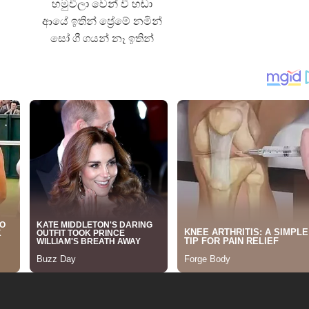
හමුවීලා වෙන් වී හඬා
ආයේ ඉතින් ප්‍රේමේ නමින්
සෝ ගී ගයන් නෑ ඉතින්