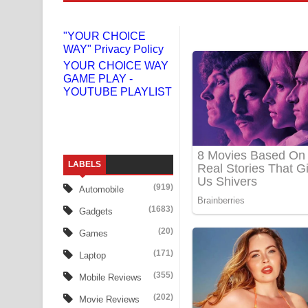
Liyamuda Dan Anagathe Song Lyrics - ලියමුද දැන
"YOUR CHOICE
WAY" Privacy Policy
Doni Song Lyrics - දෝණි ගීතයේ පද පෙළ
YOUR CHOICE WAY
GAME PLAY -
Benthara Palame Song Lyrics - බෙන්තර පාලමේ ගී
YOUTUBE PLAYLIST
Sanda Babalena Song Lyrics - සඳ බැබලෙන ගීතයේ
Adare Wadi Nisa Song Lyrics - ආදරේ වැඩි නිසා ගී
LABELS
UNUHUMA Song Lyrics - උණුහුම ගීතයේ පද පෙළ
(919)
Automobile
Katakara Song Lyrics - කටකාර ගීතයේ පද පෙළ
(1683)
Gadgets
Tharu Yaye Dilena Song Lyrics - තරු යායේ දිලෙනා
(20)
Games
(171)
Laptop
Ow Man Sosa Song Lyrics - ඔව් මං සෝසා ගීතයේ ප
(355)
Mobile Reviews
Heavy Weight Song Lyrics
(202)
Movie Reviews