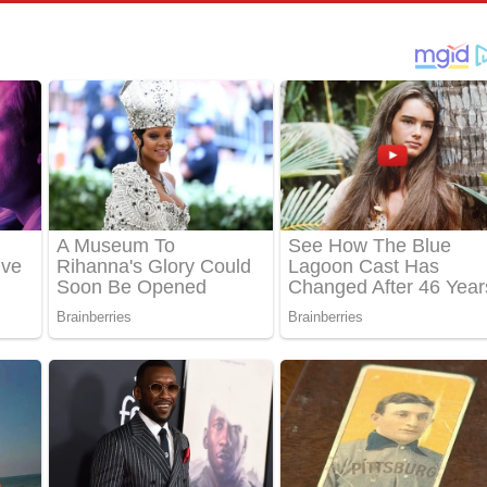
් අනාගතේ ගීතයේ පද පෙළ
තයේ පද පෙළ
 පද පෙළ
තයේ පද පෙළ
 ගීතයේ පද පෙළ
ද පෙළ