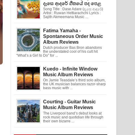
දෑසෙ ආදරේ ගීතයේ පද පෙළ
Song Title : Dase Adare (දෑසෙ ආදරේ)
Artist : Ruwan Hettiarachchi Lyrics :
Sajith Akmeemana Music ...
Fatima Yamaha -
Spontaneous Order Music
Album Reviews
Dutch producer Bas Bron abandons
the understated cool of his cult hit
“What’s a Girl to Do” for ...
Kuedo - Infinite Window
Music Album Reviews
On Jamie Teasdale’s third solo album,
the UK musician balances razor-sharp
bass music with ...
Courting - Guitar Music
Music Album Reviews
The Liverpool band’s debut looks at
rock music and quotidian life through
their own bizarre ...