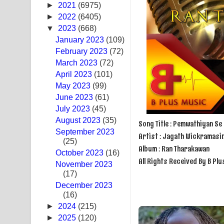
►
2021
(6975)
Ras Balan Song Lyrics - රැස් බලන් ගීතයේ පද පෙළ
►
2022
(6405)
▼
2023
(668)
Hoda sihiyen Song Lyrics - හොද සිහියෙන් ගීතයේ ප
January 2023
(109)
February 2023
(72)
Awanken Song Lyrics - අවංකෙන් ගීතයේ පද පෙළ
March 2023
(72)
April 2023
Pa Sina Song Lyrics - පෑ සිනා ගීතයේ පද පෙළ
(101)
May 2023
(99)
Pemwanthiye Song Lyrics - පෙම්වන්තියේ ගීතයේ ප
June 2023
(61)
July 2023
(45)
Manobhawa Song Lyrics - මනෝභව ගීතයේ පද පෙළ
August 2023
(35)
Song Title : Pemwathiyan 
September 2023
Artist : Jagath Wickramasi
Akahe Indala Song Lyrics - ආකාහේ ඉඳලා ගීතයේ ප
(25)
Album : Ran Tharakawan
October 2023
(16)
Raawaya Song Lyrics - රාවය ගීතයේ පද පෙළ
All Rights Received By B Plus
November 2023
(17)
Saddeta Denna Song Lyrics - සද්දෙට දෙන්න ගීතයේ
December 2023
(16)
Kaalaya Song Lyrics - කාලය ගීතයේ පද පෙළ
►
2024
(215)
►
2025
(120)
Aramuna Song Lyrics - අරමුණ ගීතයේ පද පෙළ