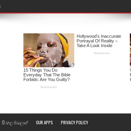
ළ
රේ ගීතයේ පද පෙළ
ෙළ
ළ
තයේ පද පෙළ
l world cup song lyrics
 පද පෙළ
පෙළ
්දා ගීතයේ පද පෙළ
සිංහල බ්ලොග්
OUR APPS
PRIVACY POLICY
ීතයේ පද පෙළ