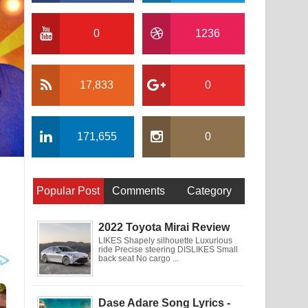
0
1236
17,833
0
171,655
0
Popular Post
Comments
Category
2022 Toyota Mirai Review
LIKES Shapely silhouette Luxurious
ride Precise steering DISLIKES Small
back seat No cargo ...
Dase Adare Song Lyrics -