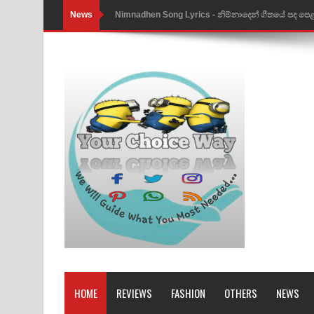
News
Nimnadhen Song Lyrics - නිම්නාදෙන් ගීතයේ පද පෙ
Obamai Mage Adare Song Lyrics - ඔබමයි මගේ ආද
Pansal Gihin Song Lyrics - පන්සල් ගිහිං ගීතයේ පද ප
Ankeliya Song Lyrics - අංකෙළිය ගීතයේ පද පෙළ
DEAR GOD Song Lyrics - ඩියර් ගෝඩ් ගීතයේ පද පෙ
MANAMALA KATHA Song Lyrics - මනමාල කතා ගී
Dai Dai Lyrics - Shakira, Burna Boy | 2026 footbal
Lassana Amma Song Lyrics - ලස්සන අම්මා ගීතයේ
Gemak Deela Song Lyrics - ගේමක් දීලා ගීතයේ පද 
Niwuna Numba Hinda Song Lyrics - නිවුනා නුඹ හින
HOME
REVIEWS
FASHION
OTHERS
NEWS
Numba Dun Aadare Song Lyrics - නුඹ දුන් ආදරේ ග