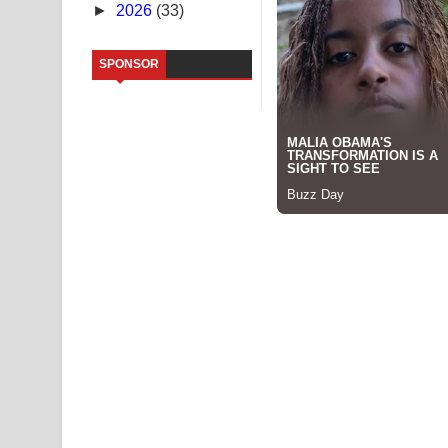
►
2026
(33)
Sandata Duka Hithila Song Lyrics - සඳට දුක හිතිලා
SPONSOR
Sihina Song Lyrics - සිහින ගීතයේ පද පෙළ
Father Song Lyrics - ෆාදර් ගීතයේ පද පෙළ
Dannawada Mawa Song Lyrics - දන්නවාද මාව ගීත
NEENA Song Lyrics - නීනා ගීතයේ පද පෙළ
Ahimi Wimai Himi Song Lyrics - අහිමි විමයි හිමි ගී
Mathaka Parana Song Lyrics - මතක පාරනා ගීතයේ