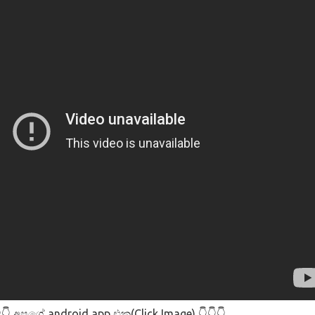
අපගේ android app එක(Click Image)
👇
👇👇👇