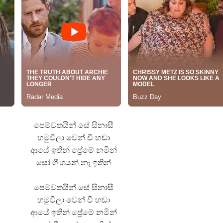
 ගීතයේ පද පෙළ
යේ පද පෙළ
තයේ පද පෙළ
පෙම්වතයින් සේ සිනාසී
හමුවීලා වෙන් වී හඬා
 පද පෙළ
ආයේ ඉතින් ප්‍රේමේ නමින්
සෝ ගී ගයන් නෑ ඉතින්
පෙම්වතයින් සේ සිනාසී
හමුවීලා වෙන් වී හඬා
ආයේ ඉතින් ප්‍රේමේ නමින්