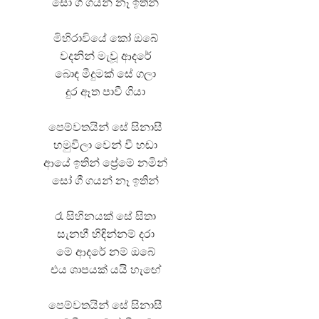
සෝ ගී ගයන් නෑ ඉතින්
මිහිරාවියේ කෝ ඔබේ
වදනින් මැවූ ආදරේ
බොඳ මීදුමක් සේ ගලා
දුර ඈත පාවී ගියා
පෙම්වතයින් සේ සිනාසී
හමුවීලා වෙන් වී හඬා
ආයේ ඉතින් ප්‍රේමේ නමින්
සෝ ගී ගයන් නෑ ඉතින්
රෑ සිහිනයක් සේ සිතා
සැනහී හිඳින්නම් දරා
මේ ආදරේ නම් ඔබේ
එය ශාපයක් යයි හැඟේ
පෙම්වතයින් සේ සිනාසී