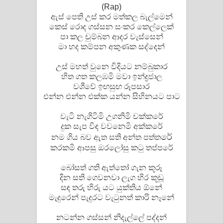
(Rap)
පෙළ
ඇස් පෙති උස් කර මත්කල බැල්මෙන්
කෙස් රොද ගස්සන සංකර කෙල්ලෙක්
පා කල චුම්බන ආදර වැස්සෙන්
මා හද කම්පන අකුණක සද්දෙන්
උස් මහත් වුනෙ විදියට නම්බුකාර
හිත ගත කලඹමි මවා ඉන්ද්‍රජාල
වශීවේ ඉඟසුඟ රූපසාර
එන්න එන්න එක්ක යන්න සිහිනයට පාට
වැටි නැගිටිමි උගනිමි චක්කරේ
දුක සැප විඳ වවනෙමි අක්කරේ
රේ
නම ගිය බව ඇත සති අන්ත පත්ත
කරකමි ආපසු ඔරලෝසු කටු තප්පරේ
බෝසත් ගති ඇත්තෝ ගැන කූරූ
දින සති ගෙවනවා ලැග හිර කූඩූ
සඳ තරු හිරු යට යුක්තිය ඕනේ
මැදුරෙන් පැදුරට වැටුනත් කාරි නෑනේ
නටන්න ගස්සන් නිදැල්ලේ පද්දන්