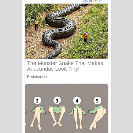
ගීතයේ පද පෙළ
Niwuna Numba Hinda Song Lyrics -
නිවුනා නුඹ හින්දා ගීතයේ පද පෙළ
Numba Dun Aadare Song Lyrics - නුඹ
දුන් ආදරේ ගීතයේ පද පෙළ
Liyamuda Dan Anagathe Song Lyrics
- ලියමුද දැන් අනාගතේ ගීතයේ පද පෙළ
Doni Song Lyrics - දෝණි ගීතයේ පද
පෙළ
Benthara Palame Song Lyrics -
බෙන්තර පාලමේ ගීතයේ පද පෙළ