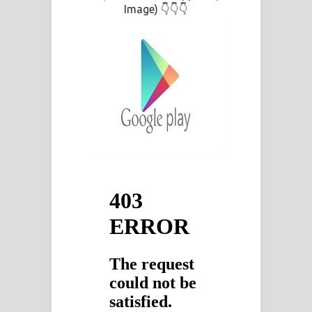
Image)
👇👇👇