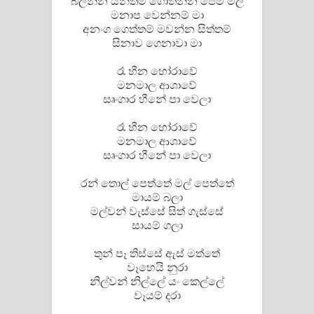
බලන්න යන්තම් ගොතන්න පෙම් මල්
Aramuna Song Lyrics - අරමුණ ගීතයේ
මනාප වෙන්නම් මා
අනංග ගෙත්තම් මවන්න සිත්තම්
පද පෙළ
සිනාව ගෙනාවා මා
Sandata Duka Hithila Song Lyrics -
රෑ හීන හෝරාවේ
මනමාල ආශාවේ
සඳට දුක හිතිලා ගීතයේ පද පෙළ
සෘංගාර හීනේ පා වෙලා
Sihina Song Lyrics - සිහින ගීතයේ පද
රෑ හීන හෝරාවේ
මනමාල ආශාවේ
පෙළ
සෘංගාර හීනේ පා වෙලා
Father Song Lyrics - ෆාදර් ගීතයේ පද
රන් තොල් පෙත්තේ මල් පෙත්තේ
මායම් බලා
මල්වන් වැස්සේ සිත් ගැස්සේ
පෙළ
සායම් ගලා
Dannawada Mawa Song Lyrics -
තුන් පෑ තිස්සේ ඇස් මත්තේ
වෑහෙයි නුරා
දන්නවාද මාව ගීතයේ පද පෙළ
නිල්වන් නිල්ලේ යං කෙල්ලේ
වෑයම් දරා
NEENA Song Lyrics - නීනා ගීතයේ පද