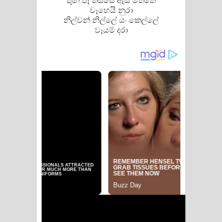
තුන් පෑ තිස්සේ ඇස් මත්තේ
වෑහෙයි නුරා
නිල්වන් නිල්ලේ යං කෙල්ලේ
වෑයම් දරා