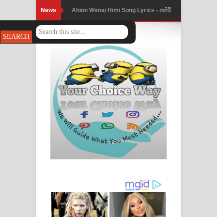
News
Ahimi Wimai Himi Song Lyrics - අහිමි
විමයි හිමි ගීතයේ පද පෙළ
Mathaka Parana Song Lyrics - මතක
පාරනා ගීතයේ පද පෙළ
Nimnadhen Song Lyrics - නිම්නාදෙන්
ගීතයේ පද පෙළ
Obamai Mage Adare Song Lyrics -
ඔබමයි මගේ ආදරේ ගීතයේ පද පෙළ
Pansal Gihin Song Lyrics - පන්සල් ගිහිං
ගීතයේ පද පෙළ
Ankeliya Song Lyrics - අංකෙළිය ගීතයේ