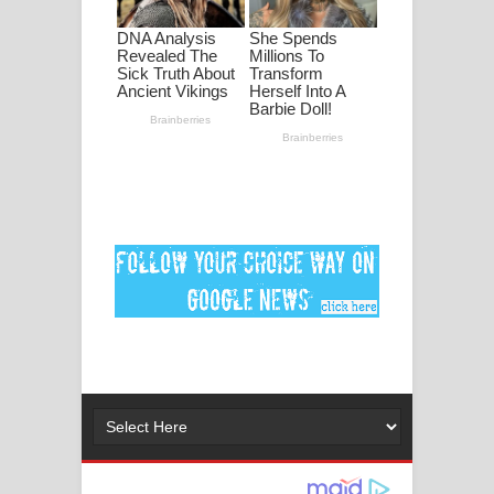
පද පෙළ
DEAR GOD Song Lyrics - ඩියර් ගෝඩ්
ගීතයේ පද පෙළ
MANAMALA KATHA Song Lyrics -
මනමාල කතා ගීතයේ පද පෙළ
Dai Dai Lyrics - Shakira, Burna Boy |
2026 football world cup song lyrics
Lassana Amma Song Lyrics - ලස්සන
අම්මා ගීතයේ පද පෙළ
Gemak Deela Song Lyrics - ගේමක් දීලා