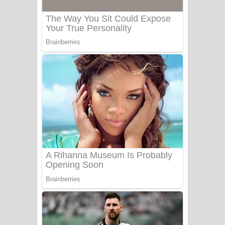
Sanda Babalena Song Lyrics - සඳ
බැබලෙන ගීතයේ පද පෙළ
Adare Wadi Nisa Song Lyrics - ආදරේ
වැඩි නිසා ගීතයේ පද පෙළ
UNUHUMA Song Lyrics - උණුහුම
ගීතයේ පද පෙළ
Katakara Song Lyrics - කටකාර ගීතයේ
පද පෙළ
Tharu Yaye Dilena Song Lyrics - තරු
යායේ දිලෙනා ගීතයේ පද පෙළ
Ow Man Sosa Song Lyrics - ඔව් මං