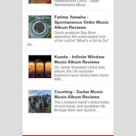
Hettiarachchi Lyrics : Sajith
Akmeemana Music ...
Fatima Yamaha -
Spontaneous Order Music
Album Reviews
Dutch producer Bas Bron
abandons the understated cool
of his cult hit “What’s a Girl to Do”
for ...
Kuedo - Infinite Window
Music Album Reviews
On Jamie Teasdale’s third solo
album, the UK musician
balances razor-sharp bass music
with ...
Courting - Guitar Music
Music Album Reviews
The Liverpool band’s debut looks
at rock music and quotidian life
through their own bizarre ...