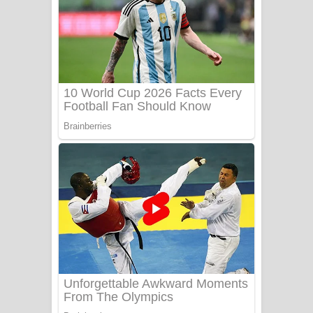
සෝසා ගීතයේ පද පෙළ
Heavy Weight Song Lyrics
Aye Lanweela Song Lyrics - ආයේ
ලංවීලා ගීතයේ පද පෙළ
Ala purannata Song Lyrics - ආල
පුරන්නට ගීතයේ පද පෙළ
FEVER DREAM Lyrics - Alex Warren
BTS : Hooligan Lyrics
Apa Hamuwee Song Lyrics - අප හමුවී
ගීතයේ පද පෙළ