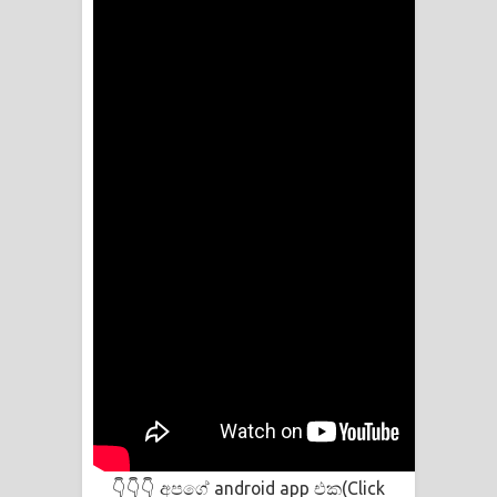
අපගේ android app එක(Click
👇👇👇