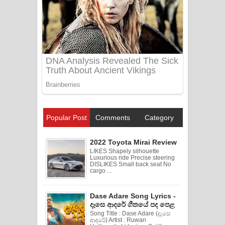
Popular Post
Comments
Category
2022 Toyota Mirai Review
LIKES Shapely silhouette
Luxurious ride Precise steering
DISLIKES Small back seat No
cargo ...
Dase Adare Song Lyrics -
දෑසෙ ආදරේ ගීතයේ පද පෙළ
Song Title : Dase Adare (දෑසෙ
ආදරේ) Artist : Ruwan