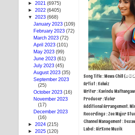
►
2021
(6975)
Hoda sihiyen Song Lyrics - හොද සිහියෙන් ගීතයේ ප
►
2022
(6405)
▼
2023
(668)
Awanken Song Lyrics - අවංකෙන් ගීතයේ පද පෙළ
January 2023
(109)
February 2023
(72)
Pa Sina Song Lyrics - පෑ සිනා ගීතයේ පද පෙළ
March 2023
(72)
April 2023
Pemwanthiye Song Lyrics - පෙම්වන්තියේ ගීතයේ ප
(101)
May 2023
(99)
Manobhawa Song Lyrics - මනෝභව ගීතයේ පද පෙළ
June 2023
(61)
July 2023
(45)
Akahe Indala Song Lyrics - ආකාහේ ඉඳලා ගීතයේ ප
August 2023
(35)
Song Title : Mewa Chill (මේව
September 2023
Raawaya Song Lyrics - රාවය ගීතයේ පද පෙළ
Artist : Kelwiz
(25)
Writer : Kavindu Mathanga
October 2023
(16)
Saddeta Denna Song Lyrics - සද්දෙට දෙන්න ගීතයේ
Producer : Visler
November 2023
(17)
Additional Arrangement, Mi
Kaalaya Song Lyrics - කාලය ගීතයේ පද පෙළ
December 2023
Recordings : Zee Major Stu
(16)
Channel Management : Desa
Aramuna Song Lyrics - අරමුණ ගීතයේ පද පෙළ
►
2024
(215)
Label : AirXone Musik
►
2025
(120)
Sandata Duka Hithila Song Lyrics - සඳට දුක හිතිලා