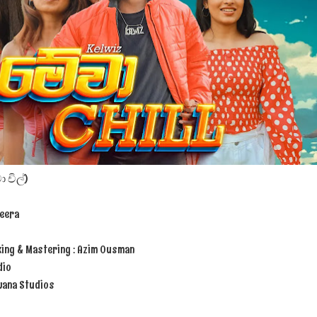
ද පෙළ
ද පෙළ
ද පෙළ
ා චිල්)
weera
 පද පෙළ
xing & Mastering : Azim Ousman
dio
wana Studios
 ගීතයේ පද පෙළ