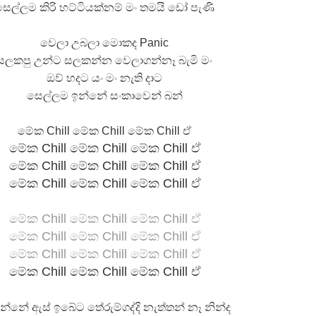
සෙල්ලම කිරි හට්ටියක්නම් මං තමයි ඩෝ පැණි
වෙලා උබලා මොකද Panic
සලකපු උන්ට සලකන්න වෙලාගන්නෑ බැමි මං
ඔව් හදට යං මං නැති දාට
සෙල්ලම ඉන්නේ සංකාවෙන් බන්
මේක Chill මේක Chill මේක Chill ඒ
මේක Chill මේක Chill මේක Chill ඒ
මේක Chill මේක Chill මේක Chill ඒ
මේක Chill මේක Chill මේක Chill ඒ
මේක Chill මේක Chill මේක Chill ඒ
මේක Chill මේක Chill මේක Chill ඒ
මේක Chill මේක Chill මේක Chill ඒ
මේක Chill මේක Chill මේක Chill ඒ
න්නේ ඇස් ඉබේට තේරුම්ගද්දි නැත්තන් නෑ නින්ද