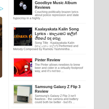
Goodbye Music Album
Reviews
Couching politically brazen lyrics
about police repression and state
hypocrisy in a highly ...
Kaalayakata Kalin Song
Lyrics - කාලයකට කලින්
ගීතයේ පද පෙළ
Song Title : Kaalayakata Kalin
(කාලයකට කලින්) Performed and
Melody Composed by Ramidu Yashmintha ...
Pinter Review
The Pinter allows newbies to brew
beer and cider in a virtually foolproof
way, and it’s not too ...
Samsung Galaxy Z Flip 3
Review
Samsung's Galaxy Z Flip 3 isn't
flawless - the camera and battery
could both be better - but it's ...