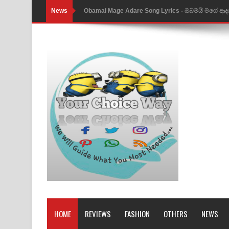
News
Obamai Mage Adare Song Lyrics - ඔබමයි මගේ ආද
Pansal Gihin Song Lyrics - පන්සල් ගිහිං ගීතයේ පද ප
Ankeliya Song Lyrics - අංකෙළිය ගීතයේ පද පෙළ
DEAR GOD Song Lyrics - ඩියර් ගෝඩ් ගීතයේ පද පෙ
MANAMALA KATHA Song Lyrics - මනමාල කතා ගී
Dai Dai Lyrics - Shakira, Burna Boy | 2026 footbal
Lassana Amma Song Lyrics - ලස්සන අම්මා ගීතයේ
Gemak Deela Song Lyrics - ගේමක් දීලා ගීතයේ පද 
Niwuna Numba Hinda Song Lyrics - නිවුනා නුඹ හින
Numba Dun Aadare Song Lyrics - නුඹ දුන් ආදරේ ග
HOME
REVIEWS
FASHION
OTHERS
NEWS
Liyamuda Dan Anagathe Song Lyrics - ලියමුද දැන