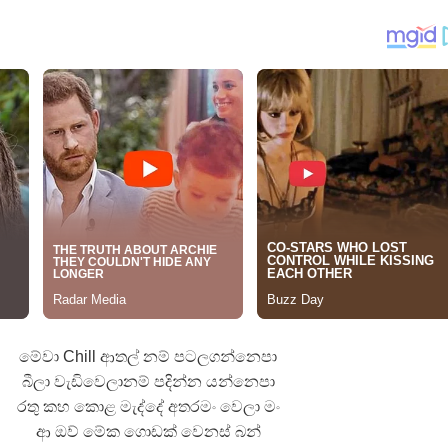
යේ පද පෙළ
තයේ පද පෙළ
 පද පෙළ
ළ
මේවා Chill ආතල් නම් පටලගන්නෙපා
බීලා වැඩිවෙලානම් පදින්න යන්නෙපා
රතු කහ කොළ මැද්දේ අතරමං වෙලා මං
ආ ඔව් මේක ගොඩක් වෙනස් බන්