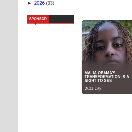
►
2026
(33)
Sihina Song Lyrics - සිහින ගීතයේ පද පෙළ
SPONSOR
Father Song Lyrics - ෆාදර් ගීතයේ පද පෙළ
Dannawada Mawa Song Lyrics - දන්නවාද මාව ගීත
NEENA Song Lyrics - නීනා ගීතයේ පද පෙළ
Ahimi Wimai Himi Song Lyrics - අහිමි විමයි හිමි ගී
Mathaka Parana Song Lyrics - මතක පාරනා ගීතයේ
Nimnadhen Song Lyrics - නිම්නාදෙන් ගීතයේ පද පෙ