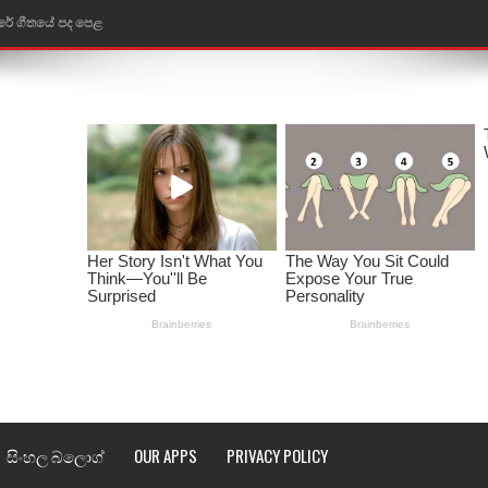
රේ ගීතයේ පද පෙළ
ෙළ
ළ
තයේ පද පෙළ
l world cup song lyrics
 පද පෙළ
පෙළ
්දා ගීතයේ පද පෙළ
ීතයේ පද පෙළ
සිංහල බ්ලොග්
OUR APPS
PRIVACY POLICY
් අනාගතේ ගීතයේ පද පෙළ