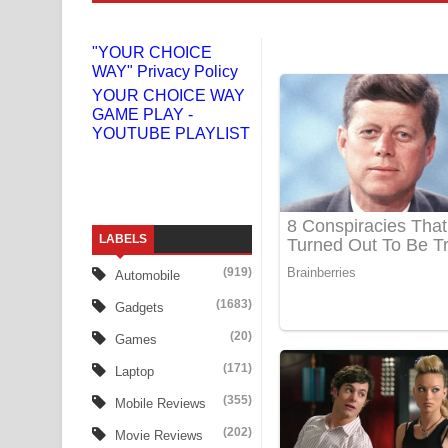
Doni Song Lyrics - දෝණි ගීතයේ පද පෙළ
"YOUR CHOICE
WAY" Privacy Policy
Benthara Palame Song Lyrics - බෙන්තර පාලමේ ගී
YOUR CHOICE WAY
GAME PLAY -
Sanda Babalena Song Lyrics - සඳ බැබලෙන ගීතයේ
YOUTUBE PLAYLIST
Adare Wadi Nisa Song Lyrics - ආදරේ වැඩි නිසා ගී
UNUHUMA Song Lyrics - උණුහුම ගීතයේ පද පෙළ
LABELS
Katakara Song Lyrics - කටකාර ගීතයේ පද පෙළ
(919)
Automobile
Tharu Yaye Dilena Song Lyrics - තරු යායේ දිලෙනා
(1683)
Gadgets
Ow Man Sosa Song Lyrics - ඔව් මං සෝසා ගීතයේ ප
(20)
Games
(171)
Laptop
Heavy Weight Song Lyrics
(355)
Mobile Reviews
Aye Lanweela Song Lyrics - ආයේ ලංවීලා ගීතයේ පද
(202)
Movie Reviews