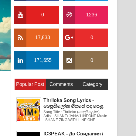
0
1236
17,833
0
171,655
0
Popular Post
Comments
Category
Thriloka Song Lyrics -
ත්‍රෛයිලෝක ගීතයේ පද පෙළ
Song Title : Thriloka (ත්‍රෛයිලෝක)
Artist : SHANE/ JANA/ LINEONE Music
: SHANE ZING WITH LINE ONE ...
IC3PEAK - До Свидания /