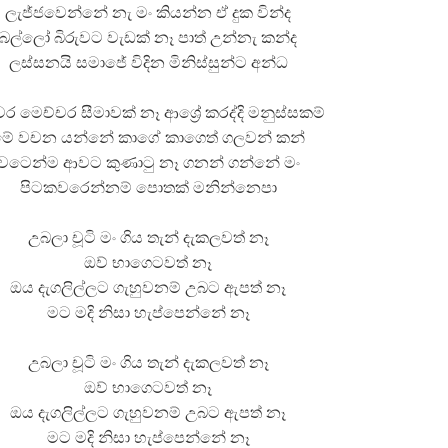
ලැජ්ජවෙන්නේ නැ මං කියන්න ඒ දුක වින්ද
බල්ලෝ බිරුවට වැඩක් නෑ පාත් උන්නැ කන්ද
ලස්සනයි සමාජේ විදින මිනිස්සුන්ට අන්ධ
චර මෙච්චර සීමාවක් නෑ ආශ්‍රේ කරද්දි මනුස්සකම්
මේ වචන යන්නේ කාගේ කාගෙත් ගලවන් කන්
වටෙන්ම ආවට කුණාටු නෑ ගනන් ගන්නේ මං
පිටකවරෙන්නම් පොතක් මනින්නෙපා
උබලා චූටි මං ගිය තැන් දැකලවත් නෑ
ඔව් භාගෙටවත් නෑ
ඔය දැගලිල්ලට ගැහුවනම් උබට ඇපත් නෑ
මට මදි නිසා හැප්පෙන්නේ නෑ
උබලා චූටි මං ගිය තැන් දැකලවත් නෑ
ඔව් භාගෙටවත් නෑ
ඔය දැගලිල්ලට ගැහුවනම් උබට ඇපත් නෑ
මට මදි නිසා හැප්පෙන්නේ නෑ