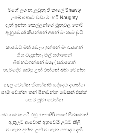
මගේ ලග නැලවුනු ඒ කාලේ Shawty
උබේ එකාට වඩා මං හරි Naughty
දැන් ඉන්න කෙල්ලන්ගේ මූනුවල පොටි
ඇහුවොත් කියන්නේ අනේ මං තාම චූටි
කාමෙට මත් වෙලා ඉන්නේ මං රාගෙන්
හීය වැදුන්නෑ මල් සරාගෙන්
බීජ හටගන්නේ මලේ පරාගෙන්
හැමදේම කරපු උන් එන්නේ බබා වෙන්න
නැල වෙන්න කියන්නම් සද්දෙට දාගන්න
පදම් වෙන්න කන් පිනවන්න මේකත් එක්ක්
ගහට මුවා වෙන්න
ඩෙග ඩෙග පරි රඹුට කැකිරි මගේ සීමාවෙන්
ඇතුලට ආවොත් අහුවෙයි උබට කිලි
මං ගැන දන්න උන් මං ගැන හොදට දනී