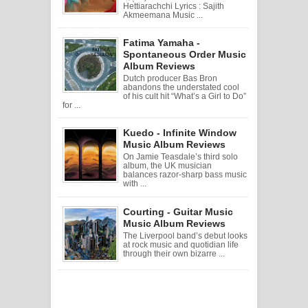
Hettiarachchi Lyrics : Sajith
Akmeemana Music ...
Fatima Yamaha -
Spontaneous Order Music
Album Reviews
Dutch producer Bas Bron
abandons the understated cool
of his cult hit “What’s a Girl to Do”
for ...
Kuedo - Infinite Window
Music Album Reviews
On Jamie Teasdale’s third solo
album, the UK musician
balances razor-sharp bass music
with ...
Courting - Guitar Music
Music Album Reviews
The Liverpool band’s debut looks
at rock music and quotidian life
through their own bizarre ...