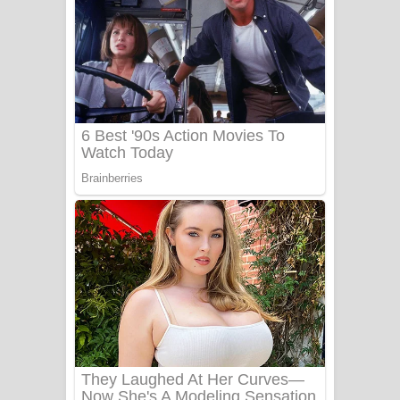
FEVER DREAM Lyrics - Alex Warren
BTS : Hooligan Lyrics
Apa Hamuwee Song Lyrics - අප හමුවී
ගීතයේ පද පෙළ
PATHINIYE Song Lyrics - පතිනියනේ
ගීතයේ පද පෙළ
Sorry Sir Song Lyrics - සොරි සර්
ගීතයේ පද පෙළ
Mathaka Aluthin Liyanna Song Lyrics
- මතක අලුතින් ලියන්න ගීතයේ පද පෙළ