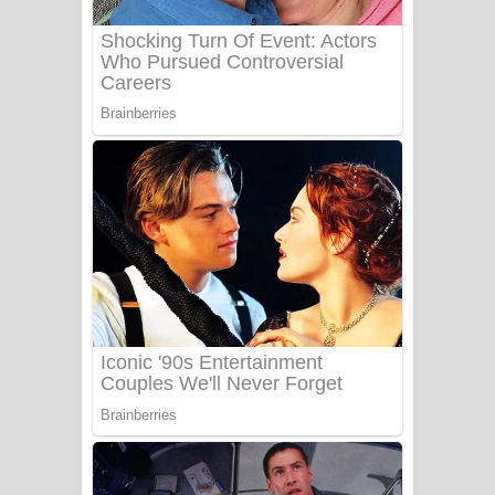
Katakara Song Lyrics - කටකාර ගීතයේ
පද පෙළ
Tharu Yaye Dilena Song Lyrics - තරු
යායේ දිලෙනා ගීතයේ පද පෙළ
Ow Man Sosa Song Lyrics - ඔව් මං
සෝසා ගීතයේ පද පෙළ
Heavy Weight Song Lyrics
Aye Lanweela Song Lyrics - ආයේ
ලංවීලා ගීතයේ පද පෙළ
Ala purannata Song Lyrics - ආල
පුරන්නට ගීතයේ පද පෙළ