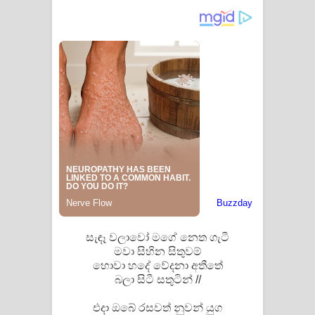
Saddeta Denna Song Lyrics - සද්දෙට
දෙන්න ගීතයේ පද පෙළ
Kaalaya Song Lyrics - කාලය ගීතයේ පද
පෙළ
Aramuna Song Lyrics - අරමුණ ගීතයේ
පද පෙළ
Sandata Duka Hithila Song Lyrics -
සඳට දුක හිතිලා ගීතයේ පද පෙළ
සැඳෑ වලාවෝ මගේ නෙත ගැටී
මවා සිහින සිතුවම්
Sihina Song Lyrics - සිහින ගීතයේ පද
හොවා හදේ වේදනා අතීතේ
බලා සිටී සතුටින් //
පෙළ
එදා ඔබේ රසවත් නුවන් යුග