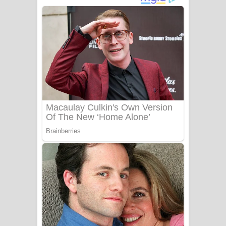
- ලියමුද දැන් අනාගතේ ගීතයේ පද පෙළ
Doni Song Lyrics - දෝණි ගීතයේ පද
පෙළ
Benthara Palame Song Lyrics -
බෙන්තර පාලමේ ගීතයේ පද පෙළ
Sanda Babalena Song Lyrics - සඳ
බැබලෙන ගීතයේ පද පෙළ
Adare Wadi Nisa Song Lyrics - ආදරේ
වැඩි නිසා ගීතයේ පද පෙළ
UNUHUMA Song Lyrics - උණුහුම
ගීතයේ පද පෙළ