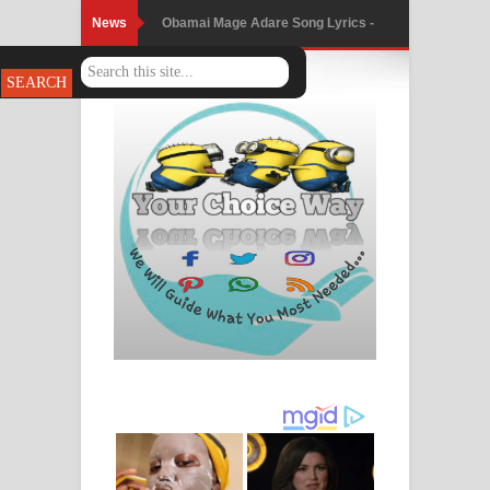
News
Obamai Mage Adare Song Lyrics -
ඔබමයි මගේ ආදරේ ගීතයේ පද පෙළ
Pansal Gihin Song Lyrics - පන්සල් ගිහිං
ගීතයේ පද පෙළ
Ankeliya Song Lyrics - අංකෙළිය ගීතයේ
පද පෙළ
DEAR GOD Song Lyrics - ඩියර් ගෝඩ්
ගීතයේ පද පෙළ
MANAMALA KATHA Song Lyrics -
මනමාල කතා ගීතයේ පද පෙළ
Dai Dai Lyrics - Shakira, Burna Boy |