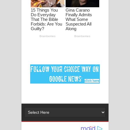
2026 football world cup song lyrics
Lassana Amma Song Lyrics - ලස්සන
අම්මා ගීතයේ පද පෙළ
Gemak Deela Song Lyrics - ගේමක් දීලා
ගීතයේ පද පෙළ
Niwuna Numba Hinda Song Lyrics -
නිවුනා නුඹ හින්දා ගීතයේ පද පෙළ
Numba Dun Aadare Song Lyrics - නුඹ
දුන් ආදරේ ගීතයේ පද පෙළ
Liyamuda Dan Anagathe Song Lyrics