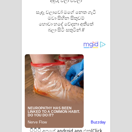
අඳුරු වලා එවලා
ගීතයේ පද පෙළ
සැඳෑ වලාවෝ මගේ නෙත ගැටී
මවා සිහින සිතුවම්
හොවා හදේ වේදනා අතීතේ
බලා සිටී සතුටින් //
අපගේ android app එක(Click
👇👇👇