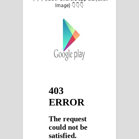
Image)
👇👇👇