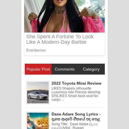
Popular Post
Comments
Category
2022 Toyota Mirai Review
LIKES Shapely silhouette
Luxurious ride Precise steering
DISLIKES Small back seat No
cargo ...
Dase Adare Song Lyrics -
දෑසෙ ආදරේ ගීතයේ පද පෙළ
Song Title : Dase Adare (දෑසෙ
ආදරේ) Artist : Ruwan