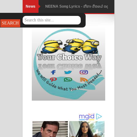
News
Ahimi Wimai Himi Song Lyrics - අහිමි
විමයි හිමි ගීතයේ පද පෙළ
Mathaka Parana Song Lyrics - මතක
පාරනා ගීතයේ පද පෙළ
Nimnadhen Song Lyrics - නිම්නාදෙන්
ගීතයේ පද පෙළ
Obamai Mage Adare Song Lyrics -
ඔබමයි මගේ ආදරේ ගීතයේ පද පෙළ
Pansal Gihin Song Lyrics - පන්සල් ගිහිං
ගීතයේ පද පෙළ
Ankeliya Song Lyrics - අංකෙළිය ගීතයේ