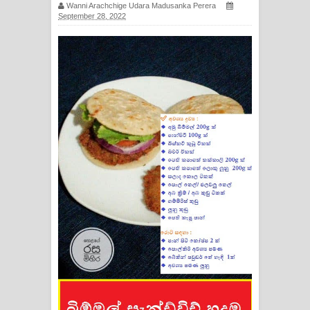
Wanni Arachchige Udara Madusanka Perera
ගීතයේ පද පෙළ
September 28, 2022
Ras Balan Song Lyrics - රැස් බලන්
ගීතයේ පද පෙළ
Hoda sihiyen Song Lyrics - හොද
සිහියෙන් ගීතයේ පද පෙළ
Awanken Song Lyrics - අවංකෙන්
ගීතයේ පද පෙළ
Pa Sina Song Lyrics - පෑ සිනා ගීතයේ
පද පෙළ
Pemwanthiye Song Lyrics -
පෙම්වන්තියේ ගීතයේ පද පෙළ