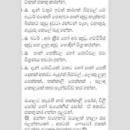
ටිකක් එකතු කරන්න.
♨️ දැන් වතුර ඉවත් කරගත් බිම්මල් මේ
බැටර් එකෙහි පොඟවා පාන් කුඩු නැත්නම්
බිස්කට් කුඩු දවටා රන්වන් පැහැ වනතුරු
ගැඹුරු තෙලේ බැද ගන්න.
♨️ බටර් , අබ ක්‍රීම් හෝ අබ කුඩු, ගම්මිරිස්
කුඩු සහ ලුනු කුඩු හොඳින් මිශ්‍ර කරන්න.
♨️ පාන් පෙතිවල හෝ රොටිවල එම
මිශ්‍රණය තවරා ගන්න.
♨️ දැන් රොටියක් මතට හෝ පාන් පෙති
දෙකක් අතරට බැදගත් බිම්මල් , ලොකු ලූනු
පෙත්තක්, තක්කාලි පෙත්තක් , සලාද
කොලයක් තබා සැන්ඩ්විච් කර ගන්න.
ඔයාලට කැමති නම් තක්කාලි සෝස්, චිලී
සෝස් හෝ මයෝනීස් සෝස් ඒ අතරට
එකතු කර ගන්න පුලුවන්.
😍 ඔන්න එහෙනම් ඔයාලත් හදලා රස
බලන්නකෝ , අපටත් ෆොටෝ එකක්
එවන්න අමතක කරන්න එපා 😍