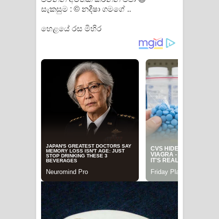
සැකසුම : © නදීෂා ගමගේ ..
හෙළයේ රස මිහිර