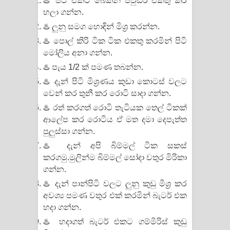
♨️ පිටි එකට බේකින් පවුඩර් එකතු කර
හලා ගන්න.
♨️ ලුනු සමග හොඳින් මිශ්‍ර කරන්න.
♨️ පොල් කිරි ටික ටික එකතු කරමින් පිටි
මෝලිය අනා ගන්න.
♨️ පැය 1/2 ක් පමණ තබන්න.
♨️ දැන් පිටි මිශ්‍රණය කුඩා කොටස් වලට
වෙන් කර තුනී කර රොටි සාදා ගන්න.
♨️ රත් කරගත් රොටි තැටියක තෙල් ටිකක්
ආලේප කර රොටිය ඒ මත දමා දෙපැත්ත
පුලුස්සා ගන්න.
♨️ දැන් අපි බිම්මල් ටික සකස්
කරගමු.මුලින්ම බිම්මල් සෝදා වතුර මිරිකා
ගන්න.
♨️ දැන් පාන්පිටි වලට ලුනු කුඩු මිශ්‍ර කර
අවශ්‍ය පමණ වතුර එක් කරමින් බැටර් එක
හදා ගන්න.
♨️ හදාගත් බැටර් එකට ගම්මිරිස් කුඩු