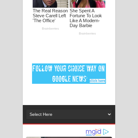
පද පෙළ
DEAR GOD Song Lyrics - ඩියර් ගෝඩ්
ගීතයේ පද පෙළ
MANAMALA KATHA Song Lyrics -
මනමාල කතා ගීතයේ පද පෙළ
Dai Dai Lyrics - Shakira, Burna Boy |
2026 football world cup song lyrics
Lassana Amma Song Lyrics - ලස්සන
අම්මා ගීතයේ පද පෙළ
Gemak Deela Song Lyrics - ගේමක් දීලා