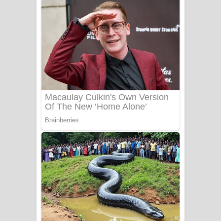
ගීතයේ පද පෙළ
Niwuna Numba Hinda Song Lyrics -
නිවුනා නුඹ හින්දා ගීතයේ පද පෙළ
Numba Dun Aadare Song Lyrics - නුඹ
දුන් ආදරේ ගීතයේ පද පෙළ
Liyamuda Dan Anagathe Song Lyrics
- ලියමුද දැන් අනාගතේ ගීතයේ පද පෙළ
Doni Song Lyrics - දෝණි ගීතයේ පද
පෙළ
Benthara Palame Song Lyrics -
බෙන්තර පාලමේ ගීතයේ පද පෙළ