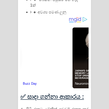
1ක්
පෙළ
🔸 අවශ්‍ය පමණ ලුනු
✅ සාදා ගන්නා ආකාරය :