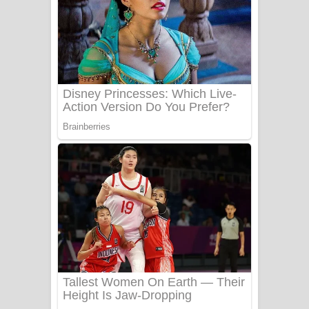
සෝසා ගීතයේ පද පෙළ
Heavy Weight Song Lyrics
Aye Lanweela Song Lyrics - ආයේ
ලංවීලා ගීතයේ පද පෙළ
Ala purannata Song Lyrics - ආල
පුරන්නට ගීතයේ පද පෙළ
FEVER DREAM Lyrics - Alex Warren
BTS : Hooligan Lyrics
Apa Hamuwee Song Lyrics - අප හමුවී
ගීතයේ පද පෙළ