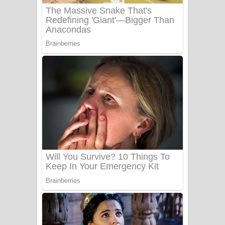
Sanda Babalena Song Lyrics - සඳ
බැබලෙන ගීතයේ පද පෙළ
Adare Wadi Nisa Song Lyrics - ආදරේ
වැඩි නිසා ගීතයේ පද පෙළ
UNUHUMA Song Lyrics - උණුහුම
ගීතයේ පද පෙළ
Katakara Song Lyrics - කටකාර ගීතයේ
පද පෙළ
Tharu Yaye Dilena Song Lyrics - තරු
යායේ දිලෙනා ගීතයේ පද පෙළ
Ow Man Sosa Song Lyrics - ඔව් මං