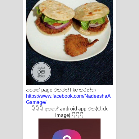
අපගේ page එකටත් like කරන්න
https://www.facebook.com/NadeeshaA
Gamage/
👇👇👇 අපගේ android app එක(Click
Image) 👇👇👇