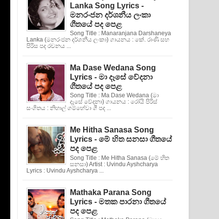
Lanka Song Lyrics -
මනරංජන දර්ශනීය ලංකා
ගීතයේ පද පෙළ
Song Title : Manaranjana Darshaneya
Lanka (මනරංජන දර්ශනීය ලංකා) ගායනය : කේ. රාණි සහ
පිරිස පද රචනය ...
Ma Dase Wedana Song
Lyrics - මා දෑසේ වේදනා
ගීතයේ පද පෙළ
Song Title : Ma Dase Wedana (මා
දෑසේ වේදනා) ගායනය : රෝයි පිරිස්
සංගිතය : නිහාල් ගම්හේවා ගී පද ...
Me Hitha Sanasa Song
Lyrics - මේ හිත සනසා ගීතයේ
පද පෙළ
Song Title : Me Hitha Sanasa (මේ හිත
සනසා) Artist : Uvindu Ayshcharya
Lyrics : Uvindu Ayshcharya ...
Mathaka Parana Song
Lyrics - මතක පාරනා ගීතයේ
පද පෙළ