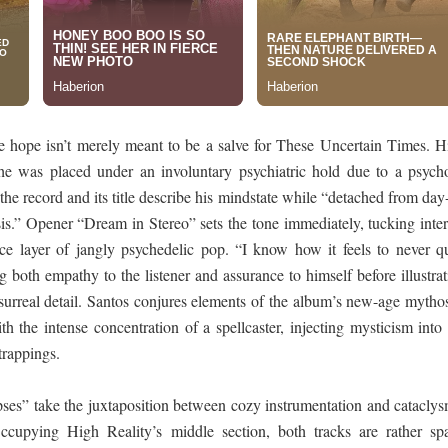
re hope isn’t merely meant to be a salve for These Uncertain Times. H
 he was placed under an involuntary psychiatric hold due to a psycho
 the record and its title describe his mindstate while “detached from day
isis.” Opener “Dream in Stereo” sets the tone immediately, tucking inte
ace layer of jangly psychedelic pop. “I know how it feels to never qu
 both empathy to the listener and assurance to himself before illustra
n surreal detail. Santos conjures elements of the album’s new-age myth
h the intense concentration of a spellcaster, injecting mysticism into
trappings.
es” take the juxtaposition between cozy instrumentation and cataclys
ccupying High Reality’s middle section, both tracks are rather spa