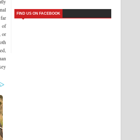
htly
nal
FIND US ON FACEBOOK
far
 of
, or
oth
ed,
han
key