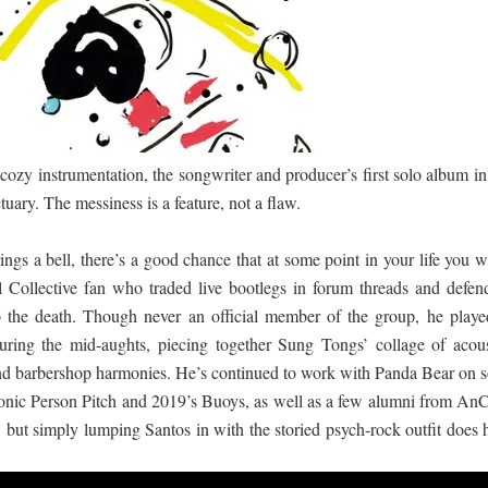
ද පෙළ
ද පෙළ
ozy instrumentation, the songwriter and producer’s first solo album in
tuary. The messiness is a feature, not a flaw.
 පද පෙළ
ngs a bell, there’s a good chance that at some point in your life you 
 Collective fan who traded live bootlegs in forum threads and defen
 the death. Though never an official member of the group, he playe
during the mid-aughts, piecing together Sung Tongs’ collage of acous
 ගීතයේ පද පෙළ
and barbershop harmonies. He’s continued to work with Panda Bear on s
honic Person Pitch and 2019’s Buoys, as well as a few alumni from AnC
 but simply lumping Santos in with the storied psych-rock outfit does 
යේ පද පෙළ