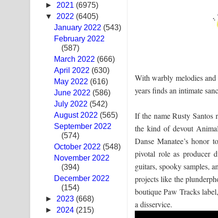
►
2021
(6975)
Pemwanthiye Song Lyrics - පෙම්වන්තියේ ගීතයේ ප
▼
2022
(6405)
January 2022
(543)
Manobhawa Song Lyrics - මනෝභව ගීතයේ පද පෙළ
February 2022
(587)
Akahe Indala Song Lyrics - ආකාහේ ඉඳලා ගීතයේ ප
March 2022
(666)
April 2022
(630)
Raawaya Song Lyrics - රාවය ගීතයේ පද පෙළ
With warbly melodies and c
May 2022
(616)
years finds an intimate sanc
June 2022
Saddeta Denna Song Lyrics - සද්දෙට දෙන්න ගීතයේ
(586)
July 2022
(542)
Kaalaya Song Lyrics - කාලය ගීතයේ පද පෙළ
If the name Rusty Santos ri
August 2022
(565)
September 2022
the kind of devout Animal
Aramuna Song Lyrics - අරමුණ ගීතයේ පද පෙළ
(574)
Danse Manatee’s honor to
October 2022
(548)
pivotal role as producer 
Sandata Duka Hithila Song Lyrics - සඳට දුක හිතිලා
November 2022
guitars, spooky samples, 
(394)
Sihina Song Lyrics - සිහින ගීතයේ පද පෙළ
projects like the plunderp
December 2022
(154)
boutique Paw Tracks label,
Father Song Lyrics - ෆාදර් ගීතයේ පද පෙළ
►
2023
(668)
a disservice.
►
2024
(215)
Dannawada Mawa Song Lyrics - දන්නවාද මාව ගීත