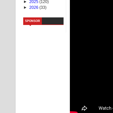
►
2025
(120)
►
2026
(33)
NEENA Song Lyrics - නීනා ගීතයේ පද පෙළ
Ahimi Wimai Himi Song Lyrics - අහිමි විමයි හිමි ගී
SPONSOR
Mathaka Parana Song Lyrics - මතක පාරනා ගීතයේ
Nimnadhen Song Lyrics - නිම්නාදෙන් ගීතයේ පද පෙ
Obamai Mage Adare Song Lyrics - ඔබමයි මගේ ආද
Pansal Gihin Song Lyrics - පන්සල් ගිහිං ගීතයේ පද ප
Ankeliya Song Lyrics - අංකෙළිය ගීතයේ පද පෙළ