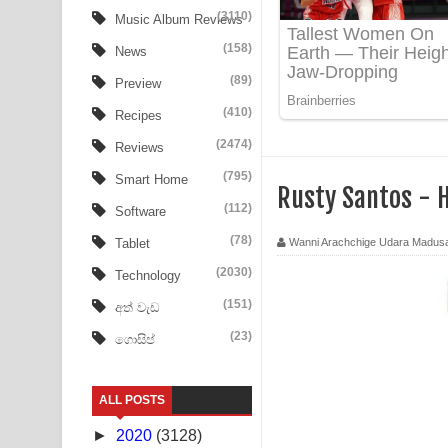
Apa Hamuwee Song Lyrics - අප හමුවී ගීතයේ පද ප
(3110)
Music Album Reviews
(158)
PATHINIYE Song Lyrics - පතිනියනේ ගීතයේ පද පෙළ
News
(89)
Preview
Sorry Sir Song Lyrics - සොරි සර් ගීතයේ පද පෙළ
(410)
Recipes
Mathaka Aluthin Liyanna Song Lyrics - මතක අලුති
(2474)
Reviews
Sandak Awith Song Lyrics - සඳක් ඇවිත් ගීතයේ පද 
(795)
Smart Home
Rusty Santos - 
(112)
Software
Swetha Sande Song Lyrics - ශ්වේත සඳේ ගීතයේ පද
(78)
Wanni Arachchige Udara Madus
Tablet
Ma Igili Giya Lyrics - මා ඉගිලී ගියා ගීතයේ පද පෙළ
(2030)
Technology
Ras Balan Song Lyrics - රැස් බලන් ගීතයේ පද පෙළ
(151)
අත් වැඩ
(23)
ගොසිප්
Hoda sihiyen Song Lyrics - හොද සිහියෙන් ගීතයේ ප
Awanken Song Lyrics - අවංකෙන් ගීතයේ පද පෙළ
ALL POSTS
Pa Sina Song Lyrics - පෑ සිනා ගීතයේ පද පෙළ
►
2020
(3128)