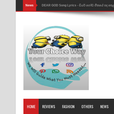
News
DEAR GOD Song Lyrics - ඩියර් ගෝඩ් ගීතයේ පද පෙ
MANAMALA KATHA Song Lyrics - මනමාල කතා ගී
Dai Dai Lyrics - Shakira, Burna Boy | 2026 footbal
Lassana Amma Song Lyrics - ලස්සන අම්මා ගීතයේ
Gemak Deela Song Lyrics - ගේමක් දීලා ගීතයේ පද 
Niwuna Numba Hinda Song Lyrics - නිවුනා නුඹ හින
Numba Dun Aadare Song Lyrics - නුඹ දුන් ආදරේ ග
Liyamuda Dan Anagathe Song Lyrics - ලියමුද දැන
Doni Song Lyrics - දෝණි ගීතයේ පද පෙළ
Benthara Palame Song Lyrics - බෙන්තර පාලමේ ගී
HOME
REVIEWS
FASHION
OTHERS
NEWS
Sanda Babalena Song Lyrics - සඳ බැබලෙන ගීතයේ