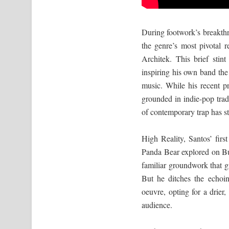
During footwork’s breakth
the genre’s most pivotal
Architek. This brief sti
inspiring his own band the
music. While his recent 
grounded in indie-pop trad
of contemporary trap has ste
High Reality, Santos’ first
Panda Bear explored on Bu
familiar groundwork that gi
But he ditches the echoi
oeuvre, opting for a drier
audience.