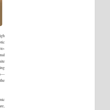
igh
tic
-to-
rnal
ite
ting
os—
 the
mic
re,