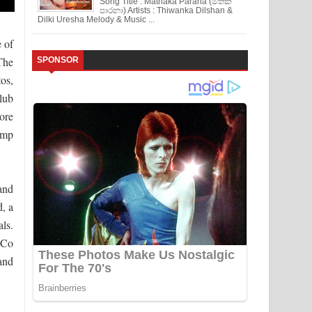
Song Title : Mathaka Parana (මතක
පාරනා) Artists : Thiwanka Dilshan &
Dilki Uresha Melody & Music ...
 of
The
SPONSOR
os,
lub
ore
ump
 and
, a
als.
nCo
and