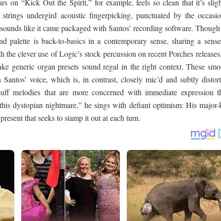
s on “Kick Out the Spirit,” for example, feels so clean that it’s slig
h strings undergird acoustic fingerpicking, punctuated by the occasio
sounds like it came packaged with Santos’ recording software. Though 
nd palette is back-to-basics in a contemporary sense, sharing a sense
ith the clever use of Logic’s stock percussion on recent Porches releases
ake generic organ presets sound regal in the right context. These smo
 Santos’ voice, which is, in contrast, closely mic’d and subtly distort
-cuff melodies that are more concerned with immediate expression t
 this dystopian nightmare,” he sings with defiant optimism: His major-
 present that seeks to stamp it out at each turn.