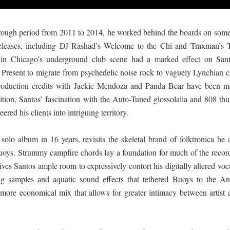
rough period from 2011 to 2014, he worked behind the boards on some
 releases, including DJ Rashad’s Welcome to the Chi and Traxman’s 
nt in Chicago’s underground club scene had a marked effect on Sant
 Present to migrate from psychedelic noise rock to vaguely Lynchian c
production credits with Jackie Mendoza and Panda Bear have been m
ition, Santos’ fascination with the Auto-Tuned glossolalia and 808 th
ered his clients into intriguing territory.
 solo album in 16 years, revisits the skeletal brand of folktronica he
oys. Strummy campfire chords lay a foundation for much of the record
ves Santos ample room to expressively contort his digitally altered voc
ng samples and aquatic sound effects that tethered Buoys to the A
, more economical mix that allows for greater intimacy between artist 