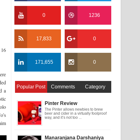
0
1236
17,833
0
 16
171,655
0
were
ded
Popular Post
Comments
Category
d a
tic
Pinter Review
olo
The Pinter allows newbies to brew
beer and cider in a virtually foolproof
o’s
way, and it’s not too ...
him
Manaranjana Darshaniya