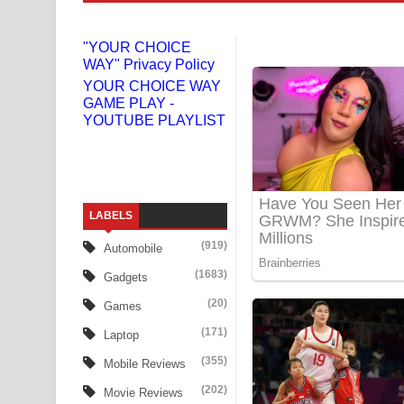
Adare Wadi Nisa Song Lyrics - ආදරේ වැඩි නිසා ගී
"YOUR CHOICE
WAY" Privacy Policy
UNUHUMA Song Lyrics - උණුහුම ගීතයේ පද පෙළ
YOUR CHOICE WAY
GAME PLAY -
Katakara Song Lyrics - කටකාර ගීතයේ පද පෙළ
YOUTUBE PLAYLIST
Tharu Yaye Dilena Song Lyrics - තරු යායේ දිලෙනා
Ow Man Sosa Song Lyrics - ඔව් මං සෝසා ගීතයේ ප
LABELS
Heavy Weight Song Lyrics
(919)
Automobile
Aye Lanweela Song Lyrics - ආයේ ලංවීලා ගීතයේ පද
(1683)
Gadgets
Ala purannata Song Lyrics - ආල පුරන්නට ගීතයේ ප
(20)
Games
(171)
Laptop
FEVER DREAM Lyrics - Alex Warren
(355)
Mobile Reviews
BTS : Hooligan Lyrics
(202)
Movie Reviews