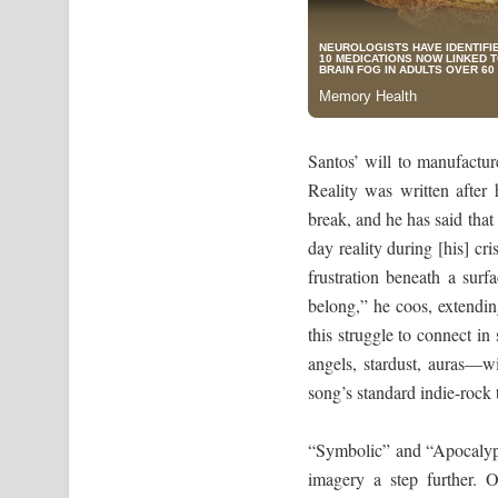
Santos’ will to manufactu
Reality was written after
break, and he has said that
day reality during [his] cr
frustration beneath a surf
belong,” he coos, extending
this struggle to connect i
angels, stardust, auras—wit
song’s standard indie-rock 
“Symbolic” and “Apocalyps
imagery a step further. O