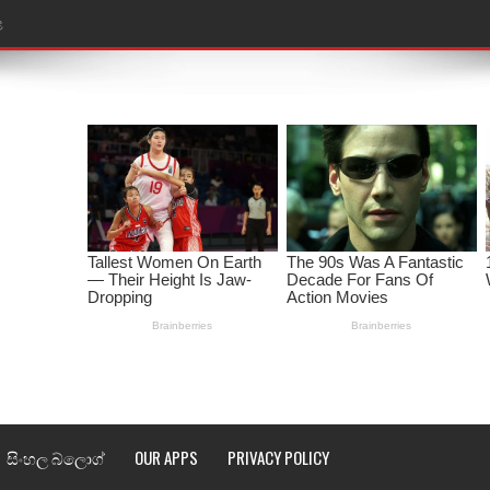
ළ
තයේ පද පෙළ
l world cup song lyrics
 පද පෙළ
පෙළ
්දා ගීතයේ පද පෙළ
ීතයේ පද පෙළ
් අනාගතේ ගීතයේ පද පෙළ
තයේ පද පෙළ
සිංහල බ්ලොග්
OUR APPS
PRIVACY POLICY
 පද පෙළ