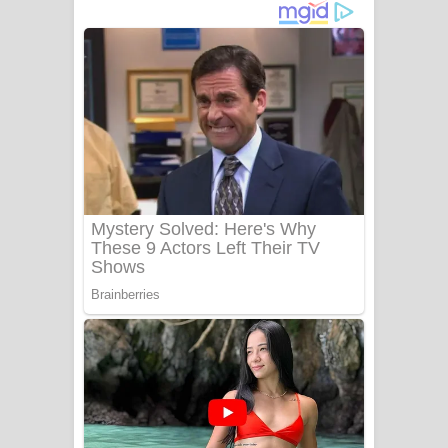
ගීතයේ පද පෙළ
Niwuna Numba Hinda Song Lyrics -
නිවුනා නුඹ හින්දා ගීතයේ පද පෙළ
Numba Dun Aadare Song Lyrics - නුඹ
දුන් ආදරේ ගීතයේ පද පෙළ
Liyamuda Dan Anagathe Song Lyrics
- ලියමුද දැන් අනාගතේ ගීතයේ පද පෙළ
Doni Song Lyrics - දෝණි ගීතයේ පද
පෙළ
Benthara Palame Song Lyrics -
බෙන්තර පාලමේ ගීතයේ පද පෙළ