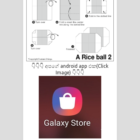
පෙළ
👇👇👇 අපගේ android app එක(Click
Image) 👇👇👇