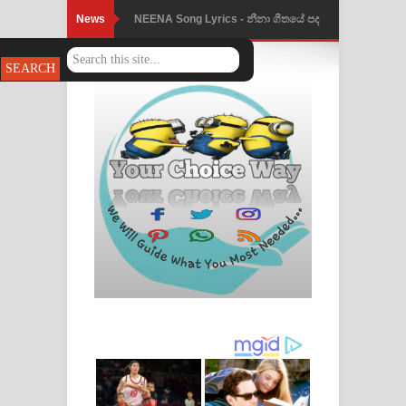
News
Ahimi Wimai Himi Song Lyrics - අහිමි
විමයි හිමි ගීතයේ පද පෙළ
Mathaka Parana Song Lyrics - මතක
පාරනා ගීතයේ පද පෙළ
Nimnadhen Song Lyrics - නිම්නාදෙන්
ගීතයේ පද පෙළ
Obamai Mage Adare Song Lyrics -
ඔබමයි මගේ ආදරේ ගීතයේ පද පෙළ
Pansal Gihin Song Lyrics - පන්සල් ගිහිං
ගීතයේ පද පෙළ
Ankeliya Song Lyrics - අංකෙළිය ගීතයේ