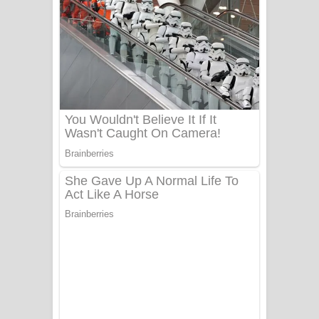
සෝසා ගීතයේ පද පෙළ
Heavy Weight Song Lyrics
Aye Lanweela Song Lyrics - ආයේ
ලංවීලා ගීතයේ පද පෙළ
Ala purannata Song Lyrics - ආල
පුරන්නට ගීතයේ පද පෙළ
FEVER DREAM Lyrics - Alex Warren
BTS : Hooligan Lyrics
Apa Hamuwee Song Lyrics - අප හමුවී
ගීතයේ පද පෙළ