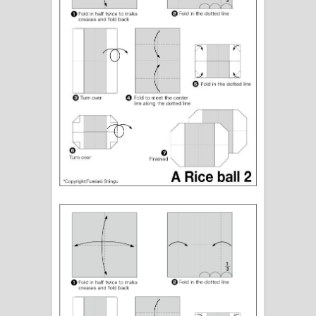
Aramuna Song Lyrics - අරමුණ ගීතයේ
පද පෙළ
Sandata Duka Hithila Song Lyrics -
සඳට දුක හිතිලා ගීතයේ පද පෙළ
Sihina Song Lyrics - සිහින ගීතයේ පද
පෙළ
Father Song Lyrics - ෆාදර් ගීතයේ පද
පෙළ
Dannawada Mawa Song Lyrics -
දන්නවාද මාව ගීතයේ පද පෙළ
NEENA Song Lyrics - නීනා ගීතයේ පද