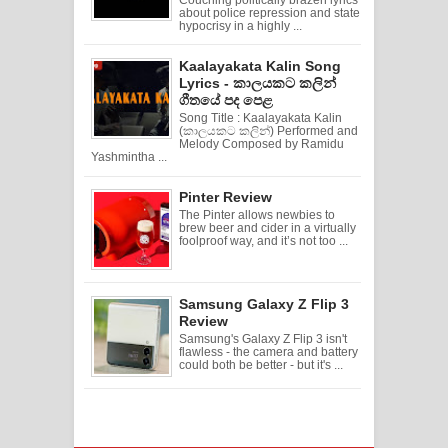
about police repression and state
hypocrisy in a highly ...
Kaalayakata Kalin Song
Lyrics - කාලයකට කලින්
ගීතයේ පද පෙළ
Song Title : Kaalayakata Kalin
(කාලයකට කලින්) Performed and
Melody Composed by Ramidu
Yashmintha ...
Pinter Review
The Pinter allows newbies to
brew beer and cider in a virtually
foolproof way, and it’s not too ...
Samsung Galaxy Z Flip 3
Review
Samsung's Galaxy Z Flip 3 isn't
flawless - the camera and battery
could both be better - but it's ...