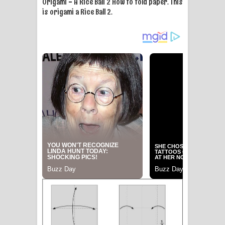
Origami - A Rice Ball 2 How to fold paper. This
is origami a Rice Ball 2.
Manobhawa Song Lyrics - මනෝභව
ගීතයේ පද පෙළ
Akahe Indala Song Lyrics - ආකාහේ
ඉඳලා ගීතයේ පද පෙළ
Raawaya Song Lyrics - රාවය ගීතයේ
පද පෙළ
Saddeta Denna Song Lyrics - සද්දෙට
දෙන්න ගීතයේ පද පෙළ
Kaalaya Song Lyrics - කාලය ගීතයේ පද
පෙළ