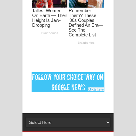
පද පෙළ
DEAR GOD Song Lyrics - ඩියර් ගෝඩ්
ගීතයේ පද පෙළ
MANAMALA KATHA Song Lyrics -
මනමාල කතා ගීතයේ පද පෙළ
Dai Dai Lyrics - Shakira, Burna Boy |
2026 football world cup song lyrics
Lassana Amma Song Lyrics - ලස්සන
අම්මා ගීතයේ පද පෙළ
Gemak Deela Song Lyrics - ගේමක් දීලා