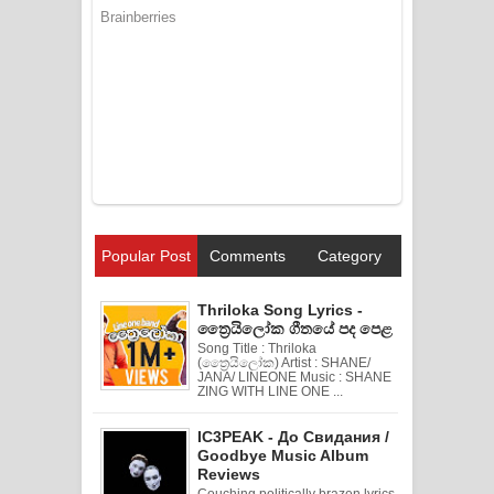
Popular Post
Comments
Category
Thriloka Song Lyrics -
ත්‍රෛයිලෝක ගීතයේ පද පෙළ
Song Title : Thriloka
(ත්‍රෛයිලෝක) Artist : SHANE/
JANA/ LINEONE Music : SHANE
ZING WITH LINE ONE ...
IC3PEAK - До Свидания /
Goodbye Music Album
Reviews
Couching politically brazen lyrics