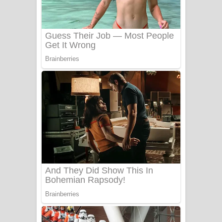
Sanda Babalena Song Lyrics - සඳ
බැබලෙන ගීතයේ පද පෙළ
Adare Wadi Nisa Song Lyrics - ආදරේ
වැඩි නිසා ගීතයේ පද පෙළ
UNUHUMA Song Lyrics - උණුහුම
ගීතයේ පද පෙළ
Katakara Song Lyrics - කටකාර ගීතයේ
පද පෙළ
Tharu Yaye Dilena Song Lyrics - තරු
යායේ දිලෙනා ගීතයේ පද පෙළ
Ow Man Sosa Song Lyrics - ඔව් මං