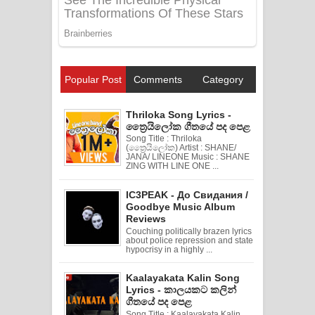
Popular Post
Comments
Category
Thriloka Song Lyrics -
ත්‍රෛයිලෝක ගීතයේ පද පෙළ
Song Title : Thriloka
(ත්‍රෛයිලෝක) Artist : SHANE/
JANA/ LINEONE Music : SHANE
ZING WITH LINE ONE ...
IC3PEAK - До Свидания /
Goodbye Music Album
Reviews
Couching politically brazen lyrics
about police repression and state
hypocrisy in a highly ...
Kaalayakata Kalin Song
Lyrics - කාලයකට කලින්
ගීතයේ පද පෙළ
Song Title : Kaalayakata Kalin