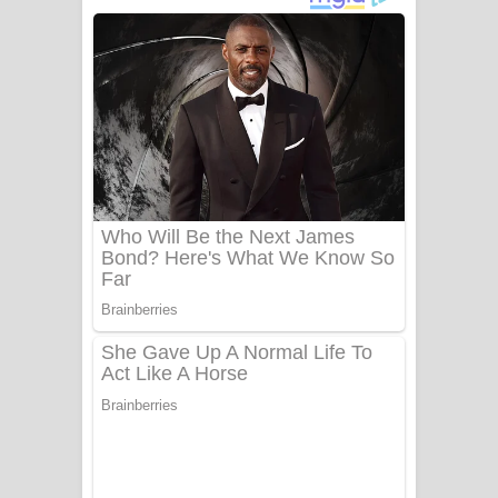
අම්මා ගීතයේ පද පෙළ
Gemak Deela Song Lyrics - ගේමක් දීලා
ගීතයේ පද පෙළ
Niwuna Numba Hinda Song Lyrics -
නිවුනා නුඹ හින්දා ගීතයේ පද පෙළ
Numba Dun Aadare Song Lyrics - නුඹ
දුන් ආදරේ ගීතයේ පද පෙළ
Liyamuda Dan Anagathe Song Lyrics
- ලියමුද දැන් අනාගතේ ගීතයේ පද පෙළ
Doni Song Lyrics - දෝණි ගීතයේ පද
පෙළ