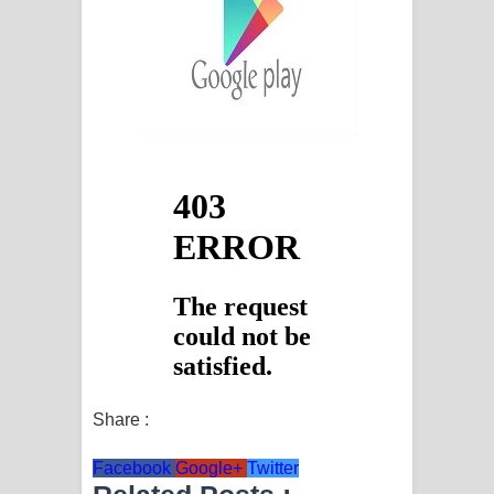
දන්නවාද මාව ගීතයේ පද පෙළ
Share :
Facebook
Google+
Twitter