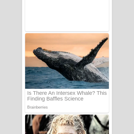
Benthara Palame Song Lyrics -
බෙන්තර පාලමේ ගීතයේ පද පෙළ
Sanda Babalena Song Lyrics - සඳ
බැබලෙන ගීතයේ පද පෙළ
Adare Wadi Nisa Song Lyrics - ආදරේ
වැඩි නිසා ගීතයේ පද පෙළ
UNUHUMA Song Lyrics - උණුහුම
ගීතයේ පද පෙළ
Katakara Song Lyrics - කටකාර ගීතයේ
පද පෙළ
Tharu Yaye Dilena Song Lyrics - තරු