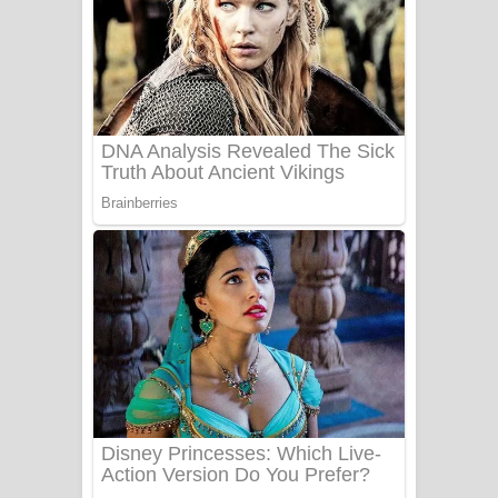
යායේ දිලෙනා ගීතයේ පද පෙළ
Ow Man Sosa Song Lyrics - ඔව් මං
සෝසා ගීතයේ පද පෙළ
Heavy Weight Song Lyrics
Aye Lanweela Song Lyrics - ආයේ
ලංවීලා ගීතයේ පද පෙළ
Ala purannata Song Lyrics - ආල
පුරන්නට ගීතයේ පද පෙළ
FEVER DREAM Lyrics - Alex Warren
BTS : Hooligan Lyrics