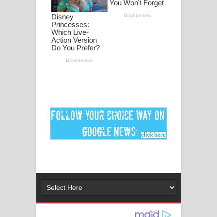
ගීතයේ පද පෙළ
Ankeliya Song Lyrics - අංකෙළිය ගීතයේ
පද පෙළ
DEAR GOD Song Lyrics - ඩියර් ගෝඩ්
ගීතයේ පද පෙළ
MANAMALA KATHA Song Lyrics -
මනමාල කතා ගීතයේ පද පෙළ
Dai Dai Lyrics - Shakira, Burna Boy |
2026 football world cup song lyrics
Lassana Amma Song Lyrics - ලස්සන