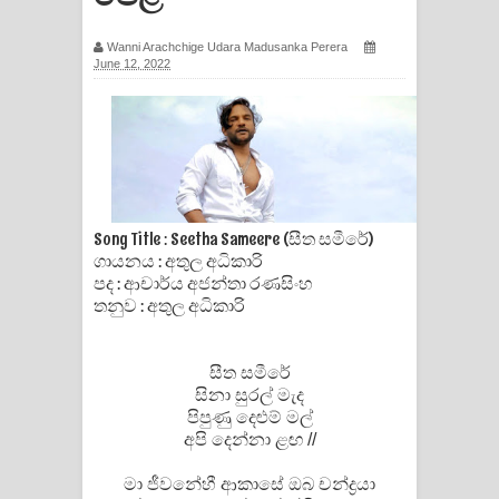
සඳේ ගීතයේ පද පෙළ
Wanni Arachchige Udara Madusanka Perera
June 12, 2022
Ma Igili Giya Lyrics - මා ඉගිලී ගියා
ගීතයේ පද පෙළ
Ras Balan Song Lyrics - රැස් බලන්
ගීතයේ පද පෙළ
Song Title : Seetha Sameere (සීත සමීරේ)
ගායනය : අතුල අධිකාරි
Hoda sihiyen Song Lyrics - හොද
පද : ආචාර්ය අජන්තා රණසිංහ
තනුව : අතුල අධිකාරි
සිහියෙන් ගීතයේ පද පෙළ
Awanken Song Lyrics - අවංකෙන්
සීත සමීරේ
සිනා සුරල් මැද
ගීතයේ පද පෙළ
පිපුණු දෙළුම් මල්
අපි දෙන්නා ළඟ //
Pa Sina Song Lyrics - පෑ සිනා ගීතයේ
මා ජීවනේහී ආකාසේ ඔබ චන්ද්‍රයා
පද පෙළ