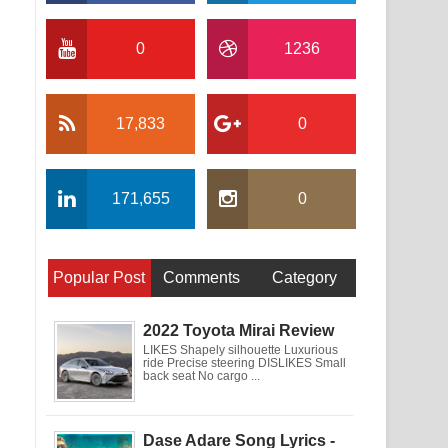
0
1236
17,833
0
171,655
0
Popular Post
Comments
Category
2022 Toyota Mirai Review
LIKES Shapely silhouette Luxurious
ride Precise steering DISLIKES Small
back seat No cargo ...
Dase Adare Song Lyrics -