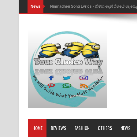
News
Nimnadhen Song Lyrics - නිම්නාදෙන් ගීතයේ පද පෙ
Obamai Mage Adare Song Lyrics - ඔබමයි මගේ ආද
Pansal Gihin Song Lyrics - පන්සල් ගිහිං ගීතයේ පද ප
Ankeliya Song Lyrics - අංකෙළිය ගීතයේ පද පෙළ
DEAR GOD Song Lyrics - ඩියර් ගෝඩ් ගීතයේ පද පෙ
MANAMALA KATHA Song Lyrics - මනමාල කතා ගී
Dai Dai Lyrics - Shakira, Burna Boy | 2026 footbal
Lassana Amma Song Lyrics - ලස්සන අම්මා ගීතයේ
Gemak Deela Song Lyrics - ගේමක් දීලා ගීතයේ පද 
Niwuna Numba Hinda Song Lyrics - නිවුනා නුඹ හින
HOME
REVIEWS
FASHION
OTHERS
NEWS
Numba Dun Aadare Song Lyrics - නුඹ දුන් ආදරේ ග