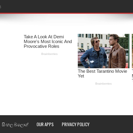
ළ
රේ ගීතයේ පද පෙළ
ෙළ
ළ
තයේ පද පෙළ
l world cup song lyrics
 පද පෙළ
පෙළ
්දා ගීතයේ පද පෙළ
සිංහල බ්ලොග්
OUR APPS
PRIVACY POLICY
ීතයේ පද පෙළ