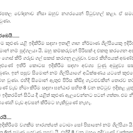
බරපතල චෝදනාව නිසා ඔහුව නගරයෙන් පිටුවහල් කළා. ඒ ස
වුණා.
ෙයි......
කුළුණ යළි ඉදිකිරීම සඳහා ඉතාලි ගෘහ නිර්මාණ ශිල්පියෙකු ඉදිරි
මොන් නම් පුද්ගලයා යි. ඔහු කම්කරුවන් පිරිසක් ද එකතු කරගෙන 
 ගොස් කිරි ගරුඬ ගල් සකස් කරගනු ලැබුවා. වසර කිහිපයක් අඛණ
ළුණේ ඉතිරි කොටස ඉදිකිරීම සඳහා අවශ්‍ය වුණු අමුද්‍රව්‍ය ස
ුණා. ඉන් පසුව සිමොන් නම් ශිල්පියාගේ අධීක්ෂණය යටතේ කුළ
ම්භ වුණා. එහිදී සිමොන් ඇතුළු පිරිස කිසිදු ගැටළුවකින් තොරව තට
ළුණේ වැඩ නිමා කිරීම සඳහා ඝන්ඨාර සහිත 8 වන තට්ටුව ඉදිකළ යුත
ව ඉදිකරමින් සිටිය දී යළිත් කුළුණ ඇලවෙන්නට පටන් ගත්තා. එම න
ුළුණෙහි වැඩ අවසන් කිරීමට හැකිවුණේ නැහැ.
ි....
දිකිරීමේ වගකීම භාරගත්තේ ටොමා සෝ පිසානෝ නම් ශිල්පියා යි
ක 6ක් පමණ ගෙවුණු පසුව යි. එහිදී 8 වන මහල ඉදිවුණේ වෘත්තා