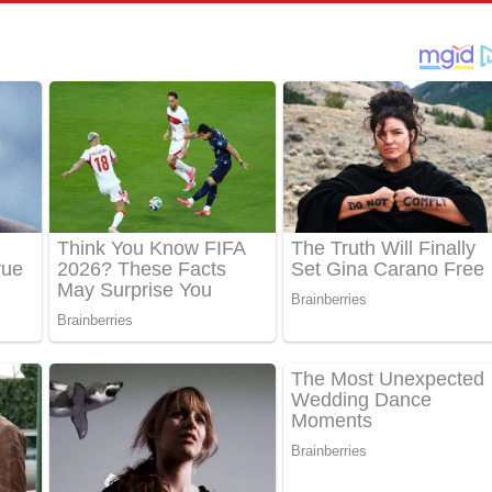
් අනාගතේ ගීතයේ පද පෙළ
තයේ පද පෙළ
 පද පෙළ
තයේ පද පෙළ
 ගීතයේ පද පෙළ
ද පෙළ