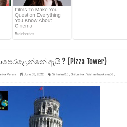
 පෙළ
ද පෙළ
ෙළ
පෙරළෙන්නේ ඇයි ? (Pizza Tower)
anka Perera
June 03, 2022
Sinhalaall15
,
Sri Lanka
,
Wishmithalokaya06
,
න් ලියන්න ගීතයේ පද පෙළ
පෙළ
 පෙළ