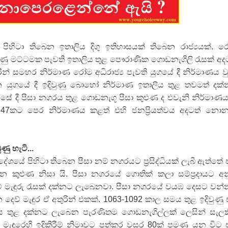
 ගීතයේ පද පෙළ
පිහිටා තිබෙන ඉතාලිය දිගු ඉතිහාසයක් තිබෙන රාජ්‍යයක්. 
ියුණු මට්ටමක පැවති ඉතාලිය තුළ පෞරාණික ගොඩනැගිලි රැසක් අද
රින් සමහර නිර්මාණ රෝම අධිරාජ්‍ය පැවති යුගයේ දී නිර්මාණය ව
යේ පද පෙළ
න යුගයේ දී ඉදිවුණු බොහෝ නිර්මාණ ඉතාලිය තුළ තවමත් දක
ේ දී පීසා නගරය තුළ ගොඩනැගූ පීසා කුළුණ ද එවැනි නිර්මාණය
47කට පෙර නිර්මාණය කළත් එහි ජනප්‍රියත්වය අදටත් නොන
තයේ පද පෙළ
 පද පෙළ
ණු හැටි...
රදේශයේ පිහිටා තිබෙන පීසා නම් නගරයට ප්‍රසිද්ධියක් ලැබී ඇත්තේ 
ුළුණ නිසා යි. පීසා නගරයේ ගොතික් කලා සම්ප්‍රදායට අ
් මැඳුරු රැසක් දක්නට ලැබෙනවා. පීසා නගරයේ වයඹ දෙසට වන
 දෙව් මැඳුර ඒ අතුරින් එකක්. 1063-1092 කාල සමය තුළ ඉදිවුණු
ය තුළ දක්නට ලැබෙන පැරණිතම ගොඩනැගිල්ලක් ලෙසින් සැල
් මැඳුරෙහි ඉදිකිරීම් නිමාවට පත්කර වසර 80ක් පමණ යන විට 