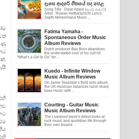
දෑසෙ ආදරේ ගීතයේ පද පෙළ
Song Title : Dase Adare (දෑසෙ ආදරේ)
Artist : Ruwan Hettiarachchi Lyrics :
Sajith Akmeemana Music ...
රෝම
Fatima Yamaha -
ටත්
Spontaneous Order Music
Album Reviews
ුණු
Dutch producer Bas Bron abandons
්නට
the understated cool of his cult hit
“What’s a Girl to Do” for ...
ක්.
ැසී
Kuedo - Infinite Window
Music Album Reviews
On Jamie Teasdale’s third solo album,
the UK musician balances razor-sharp
bass music with ...
එහි
Courting - Guitar Music
නුව
Music Album Reviews
්නට
The Liverpool band’s debut looks at
rock music and quotidian life through
 එම
their own bizarre ...
කිය
එහි