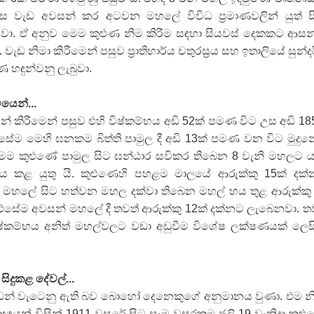
 වැඩ අවසන් කර අටවන මහලේ විවිධ ප්‍රමාණවලින් යුත් ස
නවා. ඒ අනුව මෙම කුළුණ නිම කිරීම සඳහා සියවස් දෙකකට ආස
ැඩ නිමා කිරීමෙන් පසුව ප්‍රාතිහාර්ය චතුරස්‍රය සහ ඉතාලියේ සුන්ද
 හඳුන්වනු ලැබුවා.
යෙන්...
න් කිරීමෙන් පසුව එහි විෂ්කම්භය අඩි 52ක් පමණ විට උස අඩි 18
ේම මෙහි ඝනකම බිත්ති පාමුල දී අඩි 13ක් පමණ වන විට මුදුනේ
ෙම කුළුණේ පාමුල සිට ඝන්ඨාර සවිකර තිබෙන 8 වැනි මහලට 
ය කළ යුතු යි. කුළුණෙහි පහළම මාලයේ ආරුක්කු 15ක් දක
 මහලේ සිට හත්වන මහල දක්වා තිබෙන මහල් හය තුළ ආරුක්කු
. එසේම අවසන් මහලේ දී තවත් ආරුක්කු 12ක් දක්නට ලැබෙනවා. ත
්කම්භය අනිත් මහල්වලට වඩා අඩුවීම විශේෂ ලක්ෂණයක් ලෙස
ිදුකළ දේවල්...
කඩන් වැටෙනු ඇති බව බොහෝ දෙනෙකුගේ අනුමානය වුණා. එම න
ිද්‍යාඥයන් විසින් 1911 වසරේ සිට සෑම වසරකම ජූලි 19 වැනිදා කුළ