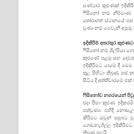
ඝණ්ඨාර කුළුණක් ඉදිකි
ෆිසිනෝ නම් නිර්මාණ ශ
තෝරාගත් ස්ථානයේ පස 
වුණා නම් මෙවැනි අපූරු
ඉදිකිරීම් අතරතුර කුළුණට ස
ෆිසිනෝ නම් ශිල්පියා ග
කුළුණේ පළමු සහ දෙවන
ඉදිකිරීමට යාමේ දී මෙ
තුළ පිහිටා තිබුණු පස්
සිටිය දී අත්තිවාරමේ එක් 
ෆිසිනෝව නගරයෙන් පිටුව
එදා පීසා කුළුණ ඉදිකර
පත්වුණා. එහිදී නොසැ
කිරීමට ඔවුන් පසුබට 
ගොඩනැගිල්ල ඉදිකිරීමට
තිබුණු බවයි.