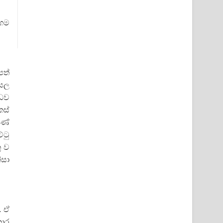
මගම
පත්
අසල
්ඩව
කස්
ුණේ
්ටු
ු ව
ිසා
. ඒ
කාර