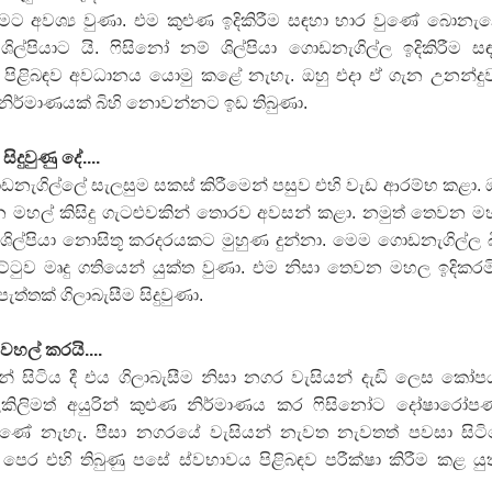
රීමට අවශ්‍ය වුණා. එම කුළුණ ඉදිකිරීම සඳහා භාර වුණේ බොන
ිල්පියාට යි. ෆිසිනෝ නම් ශිල්පියා ගොඩනැගිල්ල ඉදිකිරීම ස
පිළිබඳව අවධානය යොමු කළේ නැහැ. ඔහු එදා ඒ ගැන උනන්දු
 නිර්මාණයක් බිහි නොවන්නට ඉඩ තිබුණා.
ිදුවුණු දේ....
ොඩනැගිල්ලේ සැලසුම සකස් කිරීමෙන් පසුව එහි වැඩ ආරම්භ කළා. 
 මහල් කිසිදු ගැටළුවකින් තොරව අවසන් කළා. නමුත් තෙවන 
ම ශිල්පියා නොසිතූ කරදරයකට මුහුණ දුන්නා. මෙම ගොඩනැගිල්ල 
 තට්ටුව මෘදු ගතියෙන් යුක්ත වුණා. එම නිසා තෙවන මහල ඉදිකරම
පැත්තක් ගිලාබැසීම සිදුවුණා.
හල් කරයි....
මින් සිටිය දී එය ගිලාබැසීම නිසා නගර වැසියන් දැඩි ලෙස කෝ
ලකිලිමත් අයුරින් කුළුණ නිර්මාණය කර ෆිසිනෝට දෝෂාරෝ
වුණේ නැහැ. පීසා නගරයේ වැසියන් නැවත නැවතත් පවසා සිට
 පෙර එහි තිබුණු පසේ ස්වභාවය පිළිබඳව පරීක්ෂා කිරීම කළ යු