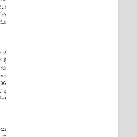
ීනු
න්න
රිය
5ක්
 දී
යාම
්නට
 36
ව ද
ින්
ිසා
ුණේ