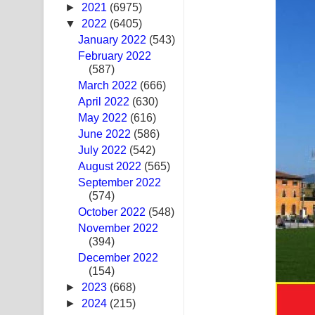
►
2021
(6975)
Ras Balan Song Lyrics - රැස් බලන් ගීතයේ පද පෙළ
▼
2022
(6405)
January 2022
(543)
Hoda sihiyen Song Lyrics - හොද සිහියෙන් ගීතයේ ප
February 2022
(587)
Awanken Song Lyrics - අවංකෙන් ගීතයේ පද පෙළ
March 2022
(666)
April 2022
(630)
Pa Sina Song Lyrics - පෑ සිනා ගීතයේ පද පෙළ
May 2022
(616)
June 2022
Pemwanthiye Song Lyrics - පෙම්වන්තියේ ගීතයේ ප
(586)
July 2022
(542)
Manobhawa Song Lyrics - මනෝභව ගීතයේ පද පෙළ
August 2022
(565)
September 2022
Akahe Indala Song Lyrics - ආකාහේ ඉඳලා ගීතයේ ප
(574)
October 2022
(548)
Raawaya Song Lyrics - රාවය ගීතයේ පද පෙළ
November 2022
(394)
Saddeta Denna Song Lyrics - සද්දෙට දෙන්න ගීතයේ
December 2022
(154)
Kaalaya Song Lyrics - කාලය ගීතයේ පද පෙළ
►
2023
(668)
►
2024
(215)
Aramuna Song Lyrics - අරමුණ ගීතයේ පද පෙළ