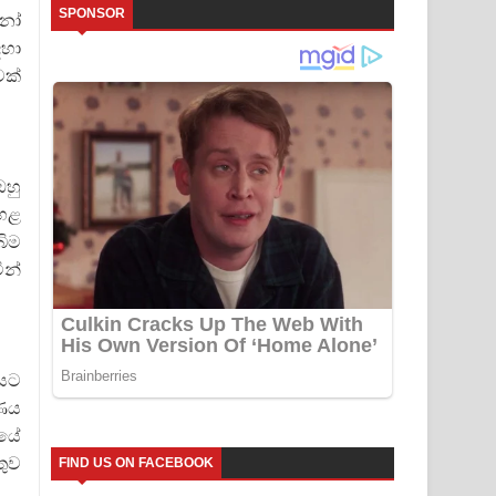
SPONSOR
ැනෝ
ඳහා
වක්
ඔහු
මහළ
බිම
ින්
පයට
පණය
ියේ
තුව
FIND US ON FACEBOOK