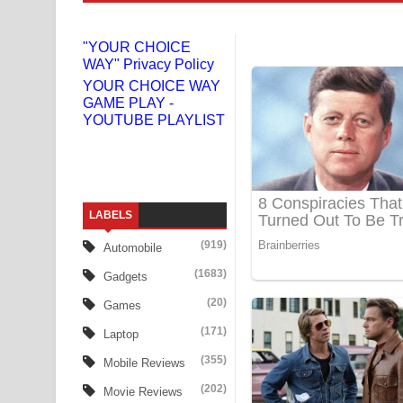
Liyamuda Dan Anagathe Song Lyrics - ලියමුද දැන
"YOUR CHOICE
WAY" Privacy Policy
Doni Song Lyrics - දෝණි ගීතයේ පද පෙළ
YOUR CHOICE WAY
GAME PLAY -
Benthara Palame Song Lyrics - බෙන්තර පාලමේ ගී
YOUTUBE PLAYLIST
Sanda Babalena Song Lyrics - සඳ බැබලෙන ගීතයේ
Adare Wadi Nisa Song Lyrics - ආදරේ වැඩි නිසා ගී
LABELS
UNUHUMA Song Lyrics - උණුහුම ගීතයේ පද පෙළ
(919)
Automobile
Katakara Song Lyrics - කටකාර ගීතයේ පද පෙළ
(1683)
Gadgets
Tharu Yaye Dilena Song Lyrics - තරු යායේ දිලෙනා
(20)
Games
(171)
Laptop
Ow Man Sosa Song Lyrics - ඔව් මං සෝසා ගීතයේ ප
(355)
Mobile Reviews
Heavy Weight Song Lyrics
(202)
Movie Reviews