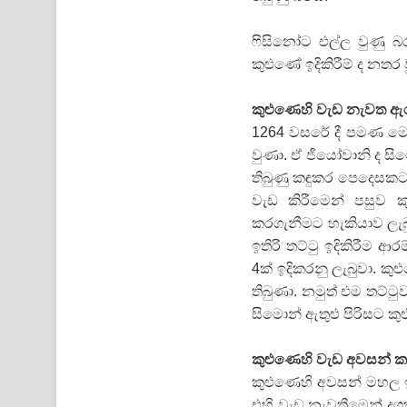
ෆිසිනෝට එල්ල වුණු 
කුළුණේ ඉදිකිරීම් ද නතර 
කුළුණෙහි වැඩ නැවත ඇරඹ
1264 වසරේ දී පමණ මෙම 
වුණා. ඒ ජියෝවානි ද සි
තිබුණු කඳුකර පෙදෙසකට
වැඩ කිරීමෙන් පසුව කු
කරගැනීමට හැකියාව ලැබ
ඉතිරි තට්ටු ඉදිකිරීම ආර
4ක් ඉදිකරනු ලැබුවා. කු
තිබුණා. නමුත් එම තට්ටු
සිමොන් ඇතුළු පිරිසට ක
කුළුණෙහි වැඩ අවසන් කරය
කුළුණෙහි අවසන් මහල ඉ
එහි වැඩ නැවතීමෙන් දශ