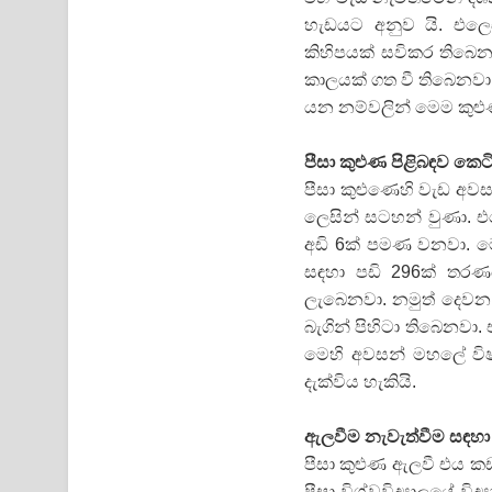
හැඩයට අනුව යි. එලෙස
කිහිපයක් සවිකර තිබෙ
කාලයක් ගත වී තිබෙනවා. ව
යන නම්වලින් මෙම කුළුණ
පීසා කුළුණ පිළිබඳව කෙටි
පීසා කුළුණෙහි වැඩ අවස
ලෙසින් සටහන් වුණා. එස
අඩි 6ක් පමණ වනවා. ම
සඳහා පඩි 296ක් තරණ
ලැබෙනවා. නමුත් දෙවන
බැගින් පිහිටා තිබෙනවා
මෙහි අවසන් මහලේ විෂ
දැක්විය හැකියි.
ඇලවීම නැවැත්වීම සඳහා ස
පීසා කුළුණ ඇලවී එය 
පීසා විශ්වවිද්‍යාලයේ ව