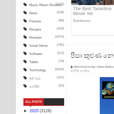
Aye Lanweela Song Lyrics - ආයේ ලංවීලා ගීතයේ පද
(3110)
Music Album Reviews
(158)
Ala purannata Song Lyrics - ආල පුරන්නට ගීතයේ ප
News
(89)
Preview
FEVER DREAM Lyrics - Alex Warren
(410)
Recipes
BTS : Hooligan Lyrics
(2474)
Reviews
Apa Hamuwee Song Lyrics - අප හමුවී ගීතයේ පද ප
(795)
Smart Home
(112)
පීසා කුළුණ නො
Software
PATHINIYE Song Lyrics - පතිනියනේ ගීතයේ පද පෙළ
(78)
Tablet
Sorry Sir Song Lyrics - සොරි සර් ගීතයේ පද පෙළ
Wanni Arachchige Udara Madus
(2030)
Technology
විශ්මිත ලෝකය
Mathaka Aluthin Liyanna Song Lyrics - මතක අලුති
(151)
අත් වැඩ
(23)
ගොසිප්
Sandak Awith Song Lyrics - සඳක් ඇවිත් ගීතයේ පද 
Swetha Sande Song Lyrics - ශ්වේත සඳේ ගීතයේ පද
ALL POSTS
Ma Igili Giya Lyrics - මා ඉගිලී ගියා ගීතයේ පද පෙළ
►
2020
(3128)