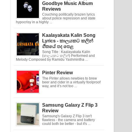
Goodbye Music Album
Reviews
Couching politically brazen lyrics
about police repression and state
hypocrisy in a highly ...
Kaalayakata Kalin Song
Lyrics - කාලයකට කලින්
ගීතයේ පද පෙළ
Song Title : Kaalayakata Kalin
(කාලයකට කලින්) Performed and
Melody Composed by Ramidu Yashmintha ...
Pinter Review
The Pinter allows newbies to brew
beer and cider in a virtually foolproof
way, and it’s not too ...
Samsung Galaxy Z Flip 3
Review
Samsung's Galaxy Z Flip 3 isn't
flawless - the camera and battery
could both be better - but it's ...