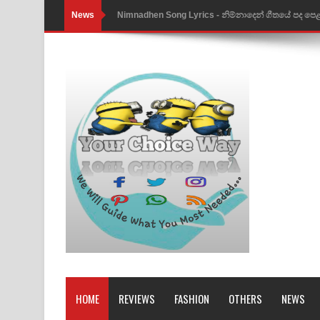
News
Nimnadhen Song Lyrics - නිම්නාදෙන් ගීතයේ පද පෙ
Obamai Mage Adare Song Lyrics - ඔබමයි මගේ ආද
Pansal Gihin Song Lyrics - පන්සල් ගිහිං ගීතයේ පද ප
Ankeliya Song Lyrics - අංකෙළිය ගීතයේ පද පෙළ
DEAR GOD Song Lyrics - ඩියර් ගෝඩ් ගීතයේ පද පෙ
MANAMALA KATHA Song Lyrics - මනමාල කතා ගී
Dai Dai Lyrics - Shakira, Burna Boy | 2026 footbal
Lassana Amma Song Lyrics - ලස්සන අම්මා ගීතයේ
Gemak Deela Song Lyrics - ගේමක් දීලා ගීතයේ පද 
Niwuna Numba Hinda Song Lyrics - නිවුනා නුඹ හින
HOME
REVIEWS
FASHION
OTHERS
NEWS
Numba Dun Aadare Song Lyrics - නුඹ දුන් ආදරේ ග