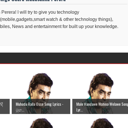
 Perera! I will try to give you technology
(mobile,gadgets,smart watch & other technology things),
iles, News and entertainment for built up your knowledge.
දි
Muhudu Ralla Osse Song Lyrics -
Male Handawe Wahina Welawe Son
මුහ...
Lyr...