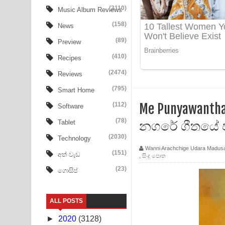
Aye Lanweela Song Lyrics - ආයේ ලංවීලා ගීතයේ පද
(3110)
Music Album Reviews
(158)
Ala purannata Song Lyrics - ආල පුරන්නට ගීතයේ ප
News
(89)
Preview
FEVER DREAM Lyrics - Alex Warren
(410)
Recipes
BTS : Hooligan Lyrics
(2474)
Reviews
Apa Hamuwee Song Lyrics - අප හමුවී ගීතයේ පද ප
(795)
Smart Home
(112)
Me Punyawantha
Software
PATHINIYE Song Lyrics - පතිනියනේ ගීතයේ පද පෙළ
(78)
නගරේ ගීතයේ 
Tablet
Sorry Sir Song Lyrics - සොරි සර් ගීතයේ පද පෙළ
(2030)
Technology
Wanni Arachchige Udara Madus
Mathaka Aluthin Liyanna Song Lyrics - මතක අලුති
(151)
අත් වැඩ
,
සිංදු පොත
(23)
ගොසිප්
Sandak Awith Song Lyrics - සඳක් ඇවිත් ගීතයේ පද 
Swetha Sande Song Lyrics - ශ්වේත සඳේ ගීතයේ පද
ALL POSTS
Ma Igili Giya Lyrics - මා ඉගිලී ගියා ගීතයේ පද පෙළ
►
2020
(3128)