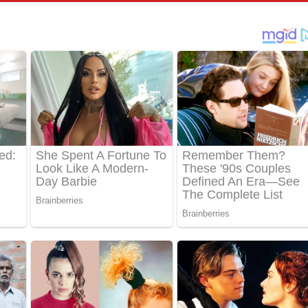
් අනාගතේ ගීතයේ පද පෙළ
තයේ පද පෙළ
 පද පෙළ
තයේ පද පෙළ
 ගීතයේ පද පෙළ
ද පෙළ