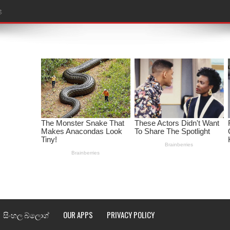
ළ
රේ ගීතයේ පද පෙළ
ෙළ
ළ
තයේ පද පෙළ
l world cup song lyrics
 පද පෙළ
පෙළ
්දා ගීතයේ පද පෙළ
සිංහල බ්ලොග්
OUR APPS
PRIVACY POLICY
ීතයේ පද පෙළ