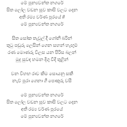
මේ පුන්‍යවන්ත නගරේ
සිත ලෝල වඩන සුව කාසි වලට දෙන
 ගීතයේ පද පෙළ
අති රම්‍ය වර්ණ පුරයේ //
මේ පුන්‍යවන්ත නගරේ
සිත සෝක තැවුල් දී ගෝනි බරින්
තුටු පඬුරු ලෙසින් ගෙන සහන් හැඟුම්
යේ පද පෙළ
රණ මොණරු විලස යන පිරිස බලන්
මුදු සුවඳ හමන දිගු වීදි තුළින්
තයේ පද පෙළ
වන විහඟ රාව කිම සොයනු සකී
නැව් පුරා ගෙනා ගී පොකුරු වසී
 පද පෙළ
මේ පුන්‍යවන්ත නගරේ
සිත ලෝල වඩන සුව කාසි වලට දෙන
අති රම්‍ය වර්ණ පුරයේ
මේ පුන්‍යවන්ත නගරේ