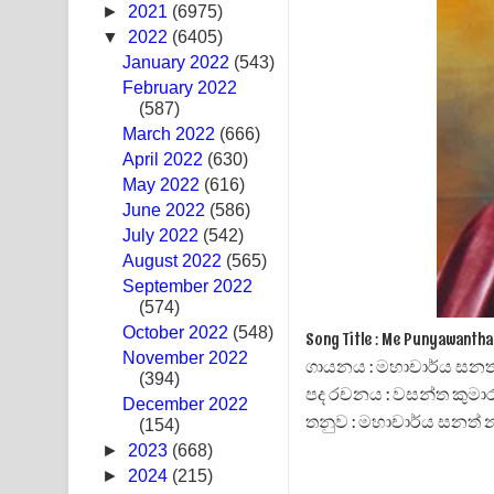
►
2021
(6975)
Ras Balan Song Lyrics - රැස් බලන් ගීතයේ පද පෙළ
▼
2022
(6405)
January 2022
(543)
Hoda sihiyen Song Lyrics - හොද සිහියෙන් ගීතයේ ප
February 2022
(587)
Awanken Song Lyrics - අවංකෙන් ගීතයේ පද පෙළ
March 2022
(666)
April 2022
(630)
Pa Sina Song Lyrics - පෑ සිනා ගීතයේ පද පෙළ
May 2022
(616)
June 2022
Pemwanthiye Song Lyrics - පෙම්වන්තියේ ගීතයේ ප
(586)
July 2022
(542)
Manobhawa Song Lyrics - මනෝභව ගීතයේ පද පෙළ
August 2022
(565)
September 2022
Akahe Indala Song Lyrics - ආකාහේ ඉඳලා ගීතයේ ප
(574)
October 2022
(548)
Song Title : Me Punyawan
Raawaya Song Lyrics - රාවය ගීතයේ පද පෙළ
November 2022
ගායනය : මහාචාර්ය සනත්
(394)
පද රචනය : වසන්ත කු
Saddeta Denna Song Lyrics - සද්දෙට දෙන්න ගීතයේ
December 2022
තනුව : මහාචාර්ය සනත් න
(154)
Kaalaya Song Lyrics - කාලය ගීතයේ පද පෙළ
►
2023
(668)
►
2024
(215)
Aramuna Song Lyrics - අරමුණ ගීතයේ පද පෙළ