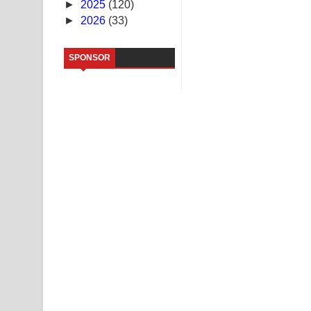
►
2025
(120)
►
2026
(33)
Sandata Duka Hithila Song Lyrics - සඳට දුක හිතිලා
Sihina Song Lyrics - සිහින ගීතයේ පද පෙළ
SPONSOR
Father Song Lyrics - ෆාදර් ගීතයේ පද පෙළ
Dannawada Mawa Song Lyrics - දන්නවාද මාව ගීත
NEENA Song Lyrics - නීනා ගීතයේ පද පෙළ
Ahimi Wimai Himi Song Lyrics - අහිමි විමයි හිමි ගී
Mathaka Parana Song Lyrics - මතක පාරනා ගීතයේ