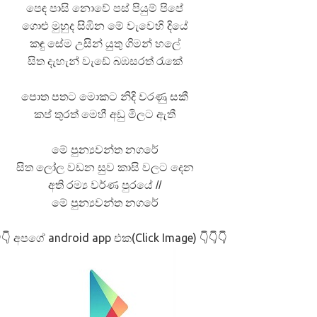
පෙඳ පාසි නොවේ පස් පියුම් පිපේ
ගොළු මුහුද සිඹින මේ වැවෙහි දියේ
කඳු සේම උසින් යුතු ගිමන් හලේ
සිත දැහැන් වැඩේ බඹසරත් රැකේ
පොත පතට මොකට නිදි වරණු සකී
කප් තුරත් මෙහී අඩු මිලට ඇතී
මේ පුන්‍යවන්ත නගරේ
සිත ලෝල වඩන සුව කාසි වලට දෙන
අති රම්‍ය වර්ණ පුරයේ //
මේ පුන්‍යවන්ත නගරේ
අපගේ android app එක(Click Image)
👇
👇👇👇