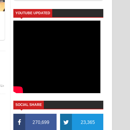
YOUTUBE UPDATED
්මා
SOCIAL SHARE
270,699
23,365