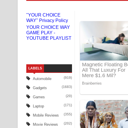
Liyamuda Dan Anagathe Song Lyrics - ලියමුද දැන
"YOUR CHOICE
WAY" Privacy Policy
Doni Song Lyrics - දෝණි ගීතයේ පද පෙළ
YOUR CHOICE WAY
GAME PLAY -
Benthara Palame Song Lyrics - බෙන්තර පාලමේ ගී
YOUTUBE PLAYLIST
Sanda Babalena Song Lyrics - සඳ බැබලෙන ගීතයේ
Adare Wadi Nisa Song Lyrics - ආදරේ වැඩි නිසා ගී
LABELS
UNUHUMA Song Lyrics - උණුහුම ගීතයේ පද පෙළ
(919)
Automobile
Katakara Song Lyrics - කටකාර ගීතයේ පද පෙළ
(1683)
Gadgets
Tharu Yaye Dilena Song Lyrics - තරු යායේ දිලෙනා
(20)
Games
(171)
Laptop
Ow Man Sosa Song Lyrics - ඔව් මං සෝසා ගීතයේ ප
(355)
Mobile Reviews
Heavy Weight Song Lyrics
(202)
Movie Reviews