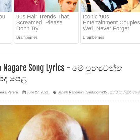
 පෙළ
ද පෙළ
ෙළ
 Nagare Song Lyrics - මේ පුන්‍යවන්ත
පද පෙළ
anka Perera
June 27, 2022
Sanath Nandasiri
,
Sindupotha35
,
සනත් නන්දසිරි මහත
න් ලියන්න ගීතයේ පද පෙළ
පෙළ
 පෙළ