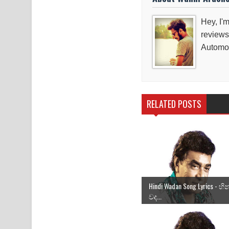
Hey, I'm
reviews
Automob
RELATED POSTS
Hindi Wadan Song Lyrics - හින්
වද...