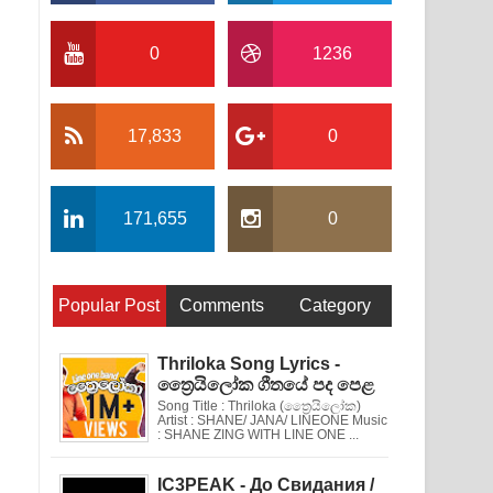
0
1236
17,833
0
171,655
0
Popular Post
Comments
Category
Thriloka Song Lyrics -
ත්‍රෛයිලෝක ගීතයේ පද පෙළ
Song Title : Thriloka (ත්‍රෛයිලෝක)
Artist : SHANE/ JANA/ LINEONE Music
: SHANE ZING WITH LINE ONE ...
IC3PEAK - До Свидания /