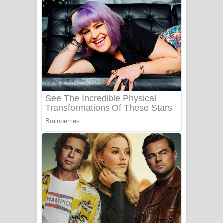
නිවුනා නුඹ හින්දා ගීතයේ පද පෙළ
Numba Dun Aadare Song Lyrics - නුඹ
දුන් ආදරේ ගීතයේ පද පෙළ
Liyamuda Dan Anagathe Song Lyrics
- ලියමුද දැන් අනාගතේ ගීතයේ පද පෙළ
Doni Song Lyrics - දෝණි ගීතයේ පද
පෙළ
Benthara Palame Song Lyrics -
බෙන්තර පාලමේ ගීතයේ පද පෙළ
Sanda Babalena Song Lyrics - සඳ
බැබලෙන ගීතයේ පද පෙළ