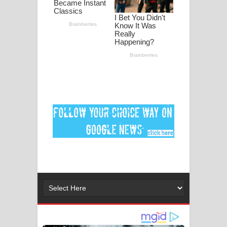
ගීතයේ පද පෙළ
MANAMALA KATHA Song Lyrics -
මනමාල කතා ගීතයේ පද පෙළ
Dai Dai Lyrics - Shakira, Burna Boy |
2026 football world cup song lyrics
Lassana Amma Song Lyrics - ලස්සන
අම්මා ගීතයේ පද පෙළ
Gemak Deela Song Lyrics - ගේමක් දීලා
ගීතයේ පද පෙළ
Niwuna Numba Hinda Song Lyrics -