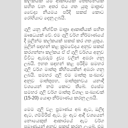
කල්කයක් යම් ආකාරයක තෙතමනයක්
සහිත වන අතර එය ගත යුතු මාත්‍රාව
වෛද්‍ය නියමය පරිදි සකස් කොට
රෝගියාට දෙනු ලබයි.
ගුලි යනු නිශ්චිත මාත්‍රා ආකෘතියක් සහිත
ඖෂධයක් වේ. එම ගුලි වර්ග නිර්මාණයේ
දී මුලින්ම කල්කයක් සකස් කර ගත යුතුය.
මුලින් සඳහන් කළ ක්‍රමවේදය අනුව සකස්
කරගන්නා කල්කය ඒ ඒ ගුලි වර්ගය අනුව
විවිධ ඇඹරුම් ද්‍රව්‍ය වලින් අඹරා ගනු
ලබයි. ඉහත සඳහන් කළ පරිදිම සමහර
ගුලි වර්ග මාත්තු කිහිපයකින් අඹරා ගනු
ලබයි. සමහර ගුලි එම මාත්තු සංඛ්‍යාව
අනුව මාත්තුපහ, මාත්තුනවය යනාදී
වශයෙන් නම් කොට තිබේ. එසේම
සමහර ගුලි වර්ග මාත්තු විශාල සංඛ්‍යාවක්
(15-20) යොදා නිර්මාණය කරනු ලබයි.
මෙම ගුලි වල ප්‍රමාණය අබ ඇට, ඔලිඳ
ඇට, ගම්මිරිස් ඇට, මුං ඇට ආදී වශයෙන්
නොයෙකුත් ආකාරයේ ඇට වර්ග
ප්‍රමාණයන් අනුව සකස් කරනු ලැබේ. එම