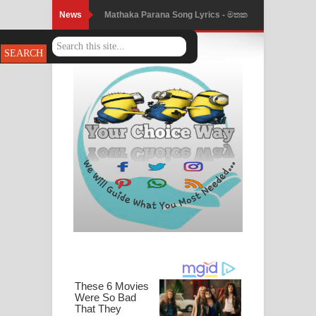
News
Mathaka Parana Song Lyrics - මතක
පාරනා ගීතයේ පද පෙළ
Nimnadhen Song Lyrics - නිම්නාදෙන්
ගීතයේ පද පෙළ
Obamai Mage Adare Song Lyrics -
ඔබමයි මගේ ආදරේ ගීතයේ පද පෙළ
Pansal Gihin Song Lyrics - පන්සල් ගිහිං
ගීතයේ පද පෙළ
Ankeliya Song Lyrics - අංකෙළිය ගීතයේ
පද පෙළ
DEAR GOD Song Lyrics - ඩියර් ගෝඩ්