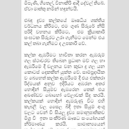
මීපැණි, ගිතෙල්, විනාකිරි ආදී දේවල් තිබේ.
විමයි හිමි ගීතයේ පද පෙළ
ඒවා මාත්තු නමින් හඳුන්වයි.
එබඳු ද්‍රව්‍ය කල්කයේ ඖෂධීය ශක්තිය
වර්ධනය කිරීමට, එම ගුණ සිරුරේ නිසි
පරිදි වහනය කිරීමට, එම ක්‍රියාකාරී
සංඝටක සිරුරට උරා ගැනීමට මෙන්ම එය
කල් තබා ගැනීමට ද උපකාරී වේ.
කල්ක ඇඹරීමට භාවිතා කරන ඇඹරුම්
ගල ස්ථාවරව තිබෙන ප්‍රධාන මව් ගල හා
ඇඹරීමේ දී චලනය වන කුඩා දූ ගල යන
කොටස් දෙකකින් යුක්ත වේ. සාම්ප්‍රදායික
ව බෙහෙත් කල්ක ඇඹරීමේ දී එය එක්තරා
රිද්මයක් අනුව ඉදිරියට අඹරන අතර
හොඳින් සියුම්ව ඇඹරෙන තෙක් එය
අඛණ්ඩව බොහෝ වේලාවක් සිදු කරයි.
කල්කයක් හොදින් ඇඹරුණු විට එහි
කැබලි වල සෛල බිඳී ඉතා සියුම් අංශු
වලට වෙන් වී සියලු ද්‍රව්‍ය සමානුපාතිකව
මිශ්‍ර වී ඉතා සංකීර්ණ ඖෂධ සංයෝගයක්
නිර්මාණය කරයි. සාමාන්‍යයෙන්