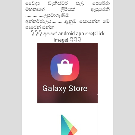
වෛද්‍ය ඩැනිස්ටර් එල්. පෙරේරා
මහතාගේ ලිපියක් ඇසුරෙනි
...............උපුටාගැණීම
අන්තර්ජාලය...........දැනුම සොයන්න මේ
පාරෙන් එන්න
👇👇👇 අපගේ android app එක(Click
Image) 👇👇👇