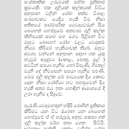
සංස්කෘතික උරුමයක් සහිත ප්‍රතිකාර
ක්‍රමයකි. එක ගුලියක් කල්කයක් විවිධ
අනුපාන වලින් රෝග තත්ව විශාල
සංඛ්‍යාවකට යෙදිය හැකි වීම නිසා
අතීතයේ පාරම්පරික වෛද්‍යවරුන් සිය
බෙහෙත් හෙප්පුවේ අතවශ්‍ය ගුලි කල්ක
කිහිපයක් සමඟ මහ මගට පිළිපන් විට
ඔහුට බොහෝ රෝග වලට වෙදකම්
නියම කිරීමේ හැකියාවක් තිබේ. ඔහුට
අවශ්‍ය වන්නේ අනුපාන සඳහා ගත යුතු
නැවුම් අමුද්‍රව්‍ය (කොළ, පොතු, මුල් )
අවටින් සපයා ගැනීම හෝ මීපැණි, ගිතෙල්
වැනි දේ නිවසෙන් සපයා ගැනීම පමණි.
මෙම ගුලි කල්ක යම් මාධ්‍යයක දිය කොට
දෙන නිසා රෝගියා හට පහසුවෙන් දිය
හැකි අතර එය ඉතා හොඳින් ආමාශයේ දී
උරා ගැනීම ද සිදුවේ.
පැරැණි වෙදමහතුන් හදිසි රොගීන් ප්‍රතිකාර
කිරීමට යන විට රැගෙන යන බෙහෙත්
හෙප්පුවේ ඒ ඒ පරුපුරු අනුව සකසා ගත්
ගුලි කල්ක වර්ග තබා ගෙන සිටියි.
බරපතල සන්නි, කෝල, වලිප්පු රෝග