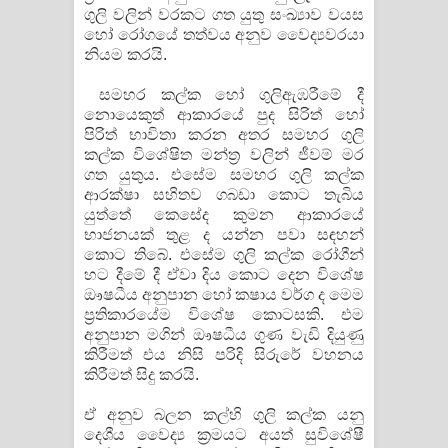
ගුලි වලින් වරකට ගත යුතු සංඛ්‍යාව වයස
හෝ රෝගයේ තත්වය අනුව වෛද්‍යවරයා
නියම කරයි.
සමහර කල්ක හෝ ගුලිඇඹරීමේ දී
නොයෙකුත් ආකාරයේ පුද සිරිත් හෝ
පිරිත් භාවිතා කරන අතර සමහර ගුලි
කල්ක විශේෂිත මන්ත්‍ර වලින් ජීවම් මර
ගත යුතුය. එසේම සමහර ගුලි කල්ක
ආරක්ෂා සහිතව ගබඩා කොට තැබිය
යුත්තේ කෙසේද කුමන ආකාරයේ
භාජනයක් තුළ ද යන්න පවා සඳහන්
කොට තිබේ. එසේම ගුලි කල්ක රෝගීන්
හට දීමේ දී ඒවා දිය කොට දෙන විශේෂ
ඖෂධීය අනුපාන හෝ කෂාය වර්ග ද මෙම
ප්‍රතිකාරයේම විශේෂ කොටසකි. එම
අනුපාන මගින් ඖෂධීය ගුණ වැඩි දියුණු
කිරීමත් එය නිසි පරිදි සිරුරේ වහනය
කිරීමත් සිදු කරයි.
ඒ අනුව බලන කල්හි ගුලි කල්ක යනු
දෙශීය වෛද්‍ය ක්‍රමයට අයත් සුවිශේෂී