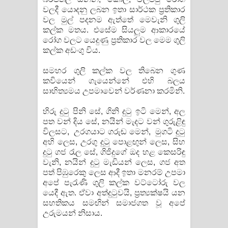
වලදී යොදනු ලබන ඉතා සාර්ථක ප්‍රතිකාර
වල මුල් පදනම ඇත්තේ මෙවැනි ගුලි
කල්ක මතය. එසේම සියලුම ආකාරයේ
රෝග වලට යෙදුණු ප්‍රතිකාර වල මෙම ගුලි
කල්ක අඩංගු විය.
සමහර ගුලි කල්ක වල තිබෙන ගුණ
කවියෙන් ගැයෙන්නේ එහි බලය
සාහිත්‍යමය උපමාවෙන් වර්ණනා කරමිනි.
හිරු දුටු පිනි සේ, ගිනි දුටු ඉටි මෙන්, අල
පත වන් දිය සේ, නයින් මැදට වන් ගුරුළිඳු
විලසට, උරගයාට ගරුඬ මෙන්, මුගටි දුටු
අහි ලෙස, උරගු දුටු පොළඟුන් ලෙස, සිහ
දුටු ගජ රැල සේ, ගිජිදුගේ ඔද හළ කෙසරිඳු
වැනි, නයින් දුටු මැඩියන් ලෙස, ගජ අත
පත් පිඹුරෙකු ලෙස ආදී ඉතා මනරම් උපමා
අපේ පැරැණි ගුලි කල්ක වට්ටෝරු වල
යෙදී ඇත. ඒවා අත්දුටුවයි, ප්‍රත්‍යක්ෂයි යන
සහතිකය සමඟින් සමාජගත වූ අපේ
උරුමයන් නිසාය.