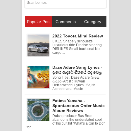
Popular Post
Comments
Category
2022 Toyota Mirai Review
LIKES Shapely silhouette
Luxurious ride Precise steering
DISLIKES Small back seat No
cargo ...
Dase Adare Song Lyrics -
දෑසෙ ආදරේ ගීතයේ පද පෙළ
Song Title : Dase Adare (දෑසෙ
ආදරේ) Artist : Ruwan
Hettiarachchi Lyrics : Sajith
Akmeemana Music ...
Fatima Yamaha -
Spontaneous Order Music
Album Reviews
Dutch producer Bas Bron
abandons the understated cool
of his cult hit “What’s a Girl to Do”
for ...