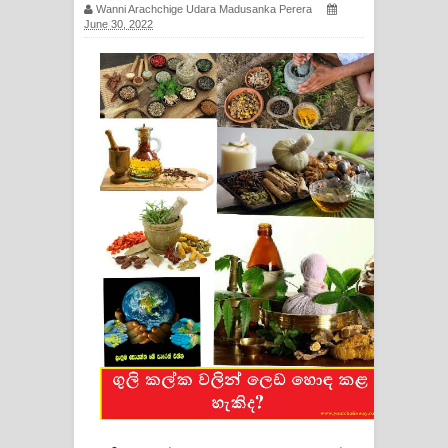
Wanni Arachchige Udara Madusanka Perera
ගීතයේ පද පෙළ
June 30, 2022
Hoda sihiyen Song Lyrics - හොද
සිහියෙන් ගීතයේ පද පෙළ
Awanken Song Lyrics - අවංකෙන්
ගීතයේ පද පෙළ
Pa Sina Song Lyrics - පෑ සිනා ගීතයේ
පද පෙළ
Pemwanthiye Song Lyrics -
පෙම්වන්තියේ ගීතයේ පද පෙළ
Manobhawa Song Lyrics - මනෝභව
ගීතයේ පද පෙළ