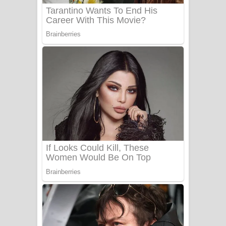
Adare Wadi Nisa Song Lyrics - ආදරේ
වැඩි නිසා ගීතයේ පද පෙළ
UNUHUMA Song Lyrics - උණුහුම
ගීතයේ පද පෙළ
Katakara Song Lyrics - කටකාර ගීතයේ
පද පෙළ
Tharu Yaye Dilena Song Lyrics - තරු
යායේ දිලෙනා ගීතයේ පද පෙළ
Ow Man Sosa Song Lyrics - ඔව් මං
සෝසා ගීතයේ පද පෙළ
Heavy Weight Song Lyrics