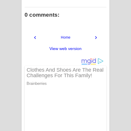
0 comments:
‹
›
Home
View web version